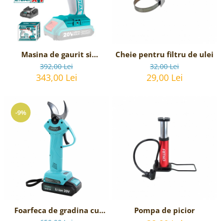
Masina de gaurit si
Cheie pentru filtru de ulei
insurubat cu acumulator
392,00 Lei
32,00 Lei
TOTAL - 20V, 2Ah,
343,00 Lei
29,00 Lei
-9%
Foarfeca de gradina cu
Pompa de picior
acumulator 20V 2Ah