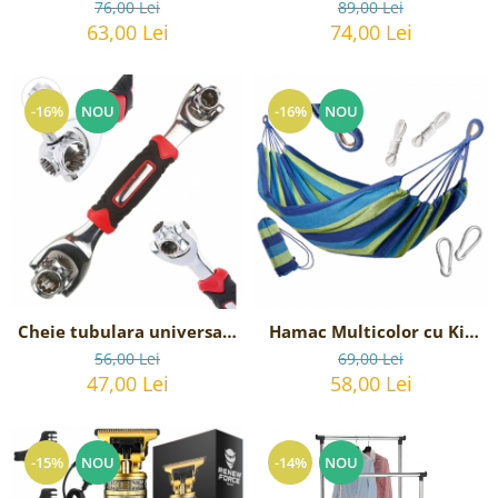
"Lazy Bag" tip sezlong, 230
cu furtun extensibil
76,00 Lei
89,00 Lei
x 70cm
pentru chiuveta sau cada
63,00 Lei
74,00 Lei
-16%
NOU
-16%
NOU
Cheie tubulara universala
Hamac Multicolor cu Kit
multifunctionala , 8-
de instalare
56,00 Lei
69,00 Lei
19mm,
47,00 Lei
58,00 Lei
-15%
NOU
-14%
NOU