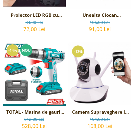
Proiector LED RGB cu
Unealta Ciocan
telecomanda si senzor de
multifunctional - 12
84,00 Lei
106,00 Lei
sunet
functii
72,00 Lei
91,00 Lei
-14%
NOU
-13%
TOTAL - Masina de gaurit
Camera Supraveghere IP
cu percutie si acumulator
Wireless Rotativa
612,00 Lei
194,00 Lei
20V-2.0Ah Li-Ion P20S (2
528,00 Lei
168,00 Lei
acumulatori)