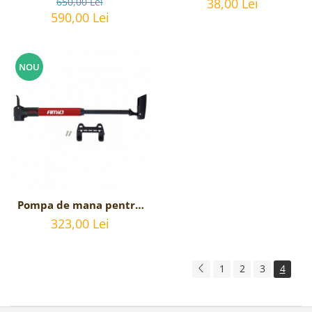
650,00 Lei
38,00 Lei
590,00 Lei
NOU
Pompa de mana pentru
bicicleta
323,00 Lei
1
2
3
4