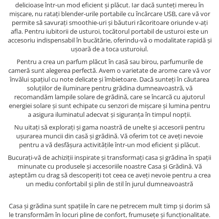
delicioase într-un mod eficient și plăcut. Iar dacă sunteți mereu în
mișcare, nu ratați blender-urile portabile cu încărcare USB, care vă vor
permite să savurați smoothie-uri și băuturi răcoritoare oriunde v-ați
afla. Pentru iubitorii de usturoi, tocătorul portabil de usturoi este un
accesoriu indispensabil în bucătărie, oferindu-vă o modalitate rapidă și
ușoară de a toca usturoiul.
Pentru a crea un parfum plăcut în casă sau birou, parfumurile de
cameră sunt alegerea perfectă. Avem o varietate de arome care vă vor
învălui spațiul cu note delicate și îmbietoare. Dacă sunteți în căutarea
soluțiilor de iluminare pentru grădina dumneavoastră, vă
recomandăm lampile solare de grădină, care se încarcă cu ajutorul
energiei solare și sunt echipate cu senzori de mișcare și lumina pentru
a asigura iluminatul adecvat și siguranța în timpul nopții.
Nu uitați să explorați și gama noastră de unelte și accesorii pentru
ușurarea muncii din casă și grădină. Vă oferim tot ce aveți nevoie
pentru a vă desfășura activitățile într-un mod eficient și plăcut.
Bucurați-vă de achiziții inspirate și transformați casa și grădina în spații
minunate cu produsele și accesoriile noastre Casa și Grădină. Vă
așteptăm cu drag să descoperiți tot ceea ce aveți nevoie pentru a crea
un mediu confortabil și plin de stil în jurul dumneavoastră
Casa și grădina sunt spațiile în care ne petrecem mult timp și dorim să
le transformăm în locuri pline de confort, frumusețe și funcționalitate.