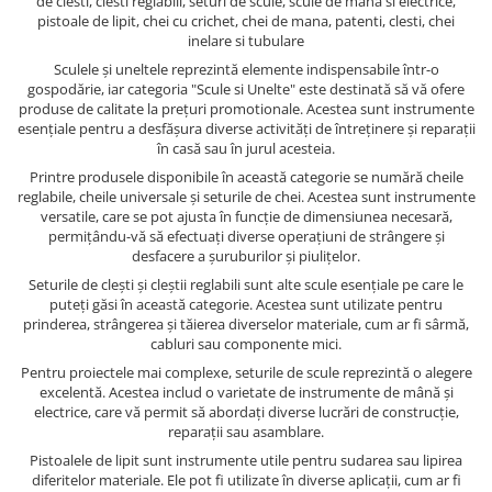
de clesti, clesti reglabili, seturi de scule, scule de mana si electrice,
pistoale de lipit, chei cu crichet, chei de mana, patenti, clesti, chei
inelare si tubulare
Sculele și uneltele reprezintă elemente indispensabile într-o
gospodărie, iar categoria "Scule si Unelte" este destinată să vă ofere
produse de calitate la prețuri promotionale. Acestea sunt instrumente
esențiale pentru a desfășura diverse activități de întreținere și reparații
în casă sau în jurul acesteia.
Printre produsele disponibile în această categorie se numără cheile
reglabile, cheile universale și seturile de chei. Acestea sunt instrumente
versatile, care se pot ajusta în funcție de dimensiunea necesară,
permițându-vă să efectuați diverse operațiuni de strângere și
desfacere a șuruburilor și piulițelor.
Seturile de clești și cleștii reglabili sunt alte scule esențiale pe care le
puteți găsi în această categorie. Acestea sunt utilizate pentru
prinderea, strângerea și tăierea diverselor materiale, cum ar fi sârmă,
cabluri sau componente mici.
Pentru proiectele mai complexe, seturile de scule reprezintă o alegere
excelentă. Acestea includ o varietate de instrumente de mână și
electrice, care vă permit să abordați diverse lucrări de construcție,
reparații sau asamblare.
Pistoalele de lipit sunt instrumente utile pentru sudarea sau lipirea
diferitelor materiale. Ele pot fi utilizate în diverse aplicații, cum ar fi