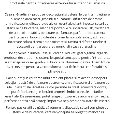
produsele pentru întreținerea exteriorului și interiorului mașinii
Casa si Gradina
- produse, decoratiuni si ustensiile pentru intretinere
si amenajarea casei, gradinii si bucatariei, difuzoare de arome,
umidificatoare, difuzoare de uleiuri esentiale si anti insecte, seturi de
ustensiile de bucatarie, blendere portabile cu incarcare usb, tocatoare
de usturoi portabile, betisoare parfumate, parfumuri de camera
pentru casa si birou cu diferite arome, lampi solare de gradina cu
incarcare solara si senzori de miscare si lumina si diferite unelte si
accesorii pentru usurarea muncii din casa sui gradina.
Bine ați venit în lumea Casa și Grădină! Aici veți găsi o gamă largă de
produse, decoratiuni și ustensile special concepute pentru întreținerea
și amenajarea casei, grădinii și bucătăriei dumneavoastră. Avem tot ce
aveți nevoie pentru a vă transforma spațiile în locuri confortabile și
pline de stil.
Dacă sunteți în căutarea unui ambient plăcut și relaxant, descoperiți
selecția noastră de difuzoare de arome, umidificatoare și difuzoare de
uleiuri esențiale. Acestea vă vor permite să creați atmosfera dorită,
purificând aerul și eliberând aromele îmbietoare ale uleiurilor
esențiale. De asemenea, puteți alege difuzoare de arome anti-insecte,
perfecte pentru a vă proteja împotriva neplăcerilor cauzate de insecte.
Pentru pasionații de gătit, vă punem la dispoziție seturi complete de
ustensile de bucătărie, care vă vor ajuta să pregătiți mâncăruri