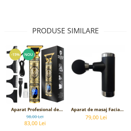
PRODUSE SIMILARE
-15%
NOU
Aparat Profesional de
Aparat de masaj Facial
tuns barba sau parul
Gun Impact Mini-KH 550
98,00 Lei
79,00 Lei
- Negru
83,00 Lei