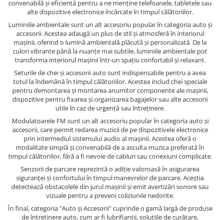
convenabilă și eficientă pentru a ne menține telefoanele, tabletele sau
alte dispozitive electronice încărcate în timpul călătoriilor.
Luminiile ambientale sunt un alt accesoriu popular în categoria auto și
accesorii. Acestea adaugă un plus de stil și atmosferă în interiorul
mașinii, oferind o lumină ambientală plăcută și personalizată. De la
culori vibrante până la nuanțe mai subtile, luminiile ambientale pot
transforma interiorul mașinii într-un spațiu confortabil și relaxant.
Seturile de chei și accesorii auto sunt indispensabile pentru a avea
totul la îndemână în timpul călătoriilor. Acestea includ chei speciale
pentru demontarea și montarea anumitor componente ale mașinii,
dispozitive pentru fixarea și organizarea bagajelor sau alte accesorii
utile în caz de urgență sau întreținere.
Modulatoarele FM sunt un alt accesoriu popular în categoria auto și
accesorii, care permit redarea muzicii de pe dispozitivele electronice
prin intermediul sistemului audio al mașinii. Acestea oferă o
modalitate simplă și convenabilă de a asculta muzica preferată în
timpul călătoriilor, fără a fi nevoie de cabluri sau conexiuni complicate.
Senzorii de parcare reprezintă o adiție valoroasă în asigurarea
siguranței și confortului în timpul manevrelor de parcare. Aceștia
detectează obstacolele din jurul mașinii și emit avertizări sonore sau
vizuale pentru a preveni coliziunile nedorite.
În final, categoria "Auto și Accesorii" cuprinde o gamă largă de produse
de întreținere auto, cum ar fi lubrifianții, soluțiile de curățare,