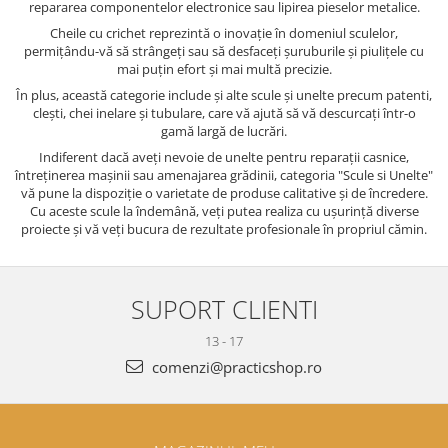
repararea componentelor electronice sau lipirea pieselor metalice.
Cheile cu crichet reprezintă o inovație în domeniul sculelor,
permițându-vă să strângeți sau să desfaceți șuruburile și piulițele cu
mai puțin efort și mai multă precizie.
În plus, această categorie include și alte scule și unelte precum patenti,
clești, chei inelare și tubulare, care vă ajută să vă descurcați într-o
gamă largă de lucrări.
Indiferent dacă aveți nevoie de unelte pentru reparații casnice,
întreținerea mașinii sau amenajarea grădinii, categoria "Scule si Unelte"
vă pune la dispoziție o varietate de produse calitative și de încredere.
Cu aceste scule la îndemână, veți putea realiza cu ușurință diverse
proiecte și vă veți bucura de rezultate profesionale în propriul cămin.
SUPORT CLIENTI
13 - 17
comenzi@practicshop.ro