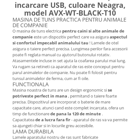
incarcare USB, culoare Neagra,
model AVX-WT-BLACK-T10
MASINA DE TUNS PRACTICA PENTRU ANIMALE
DE COMPANIE
O masina de tuns electrica
pentru caini si alte animale de
companie
este un dispozitiv perfect care va asigura
aspectul
si confortul impecabil animalului tau
! Lamele de otel
asigura o taiere perfect precisa. Lungimea perilor fara accesorii
poate fi reglata manual cu ajutorul butonului rotativ.
Atasamentele incluse in set ajuta la coafarea parului mai lung.
Va rugam sa retineti ca aparatul de ras este conceput pentru
parul animalelor de companie. Nu poate fi folosit pentru
tunsul animalelor de ferma, cum ar fi oile.
FUNCTIONALA
Masina noastra de tuns are un design ergonomic si
se
potriveste perfect in mana
, permitand o taiere foarte
precisa. Dispozitivul are incorporat o baterie de mare
capacitate care, atunci cand este complet incarcata, ofera un
timp de functionare
de pana la 120 de minute
.
Capacitatea
de a lucra fara fir
- aparatul de ras va va permite
sa ajungeti chiar si in locurile greu accesibile.
LAMA DURABILA
Lamele aparatului nostru de ras sunt fabricate