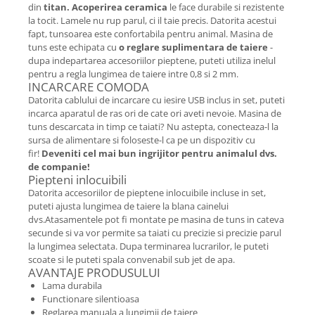
din
titan.
Acoperirea ceramica
le face durabile si rezistente
la tocit. Lamele nu rup parul, ci il taie precis. Datorita acestui
fapt, tunsoarea este confortabila pentru animal. Masina de
tuns este echipata cu
o reglare suplimentara de taiere
-
dupa indepartarea accesoriilor pieptene, puteti utiliza inelul
pentru a regla lungimea de taiere intre 0,8 si 2 mm.
INCARCARE COMODA
Datorita cablului de incarcare cu iesire USB inclus in set, puteti
incarca aparatul de ras ori de cate ori aveti nevoie. Masina de
tuns descarcata in timp ce taiati? Nu astepta, conecteaza-l la
sursa de alimentare si foloseste-l ca pe un dispozitiv cu
fir!
Deveniti cel mai bun ingrijitor pentru animalul dvs.
de companie!
Piepteni inlocuibili
Datorita accesoriilor de pieptene inlocuibile incluse in set,
puteti ajusta lungimea de taiere la blana cainelui
dvs.Atasamentele pot fi montate pe masina de tuns in cateva
secunde si va vor permite sa taiati cu precizie si precizie parul
la lungimea selectata. Dupa terminarea lucrarilor, le puteti
scoate si le puteti spala convenabil sub jet de apa.
AVANTAJE PRODUSULUI
Lama durabila
Functionare silentioasa
Reglarea manuala a lungimii de taiere