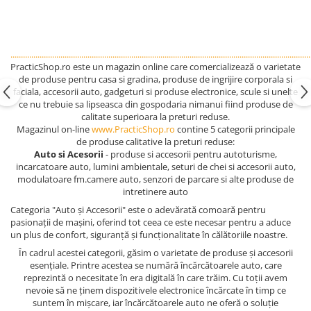
................................................................................................................................................
PracticShop.ro este un magazin online care comercializează o varietate
de produse pentru casa si gradina, produse de ingrijire corporala si
faciala, accesorii auto, gadgeturi si produse electronice, scule si unelte
ce nu trebuie sa lipseasca din gospodaria nimanui fiind produse de
calitate superioara la preturi reduse.
Magazinul on-line
www.PracticShop.ro
contine 5 categorii principale
de produse calitative la preturi reduse:
Auto si Acesorii
- produse si accesorii pentru autoturisme,
incarcatoare auto, lumini ambientale, seturi de chei si accesorii auto,
modulatoare fm.camere auto, senzori de parcare si alte produse de
intretinere auto
Categoria "Auto și Accesorii" este o adevărată comoară pentru
pasionații de mașini, oferind tot ceea ce este necesar pentru a aduce
un plus de confort, siguranță și funcționalitate în călătoriile noastre.
În cadrul acestei categorii, găsim o varietate de produse și accesorii
esențiale. Printre acestea se numără încărcătoarele auto, care
reprezintă o necesitate în era digitală în care trăim. Cu toții avem
nevoie să ne ținem dispozitivele electronice încărcate în timp ce
suntem în mișcare, iar încărcătoarele auto ne oferă o soluție