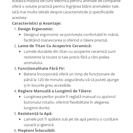
Această mașină de tuns electrică pentru animale de companie
oferă o soluție practică pentru îngrijirea blănii animalelor tale.
Iată mai multe detalii despre caracteristicile și specificațiile
acesteia:
Caracteristici și Avantaje:
Design Ergonomic:
Designul ergonomic se potrivește confortabil în mână,
facilitând manevrarea și oferind o tăiere precisă.
Lame de Titan Cu Acoperire Ceramică:
Lamele durabile din titan cu acoperire ceramică sunt
rezistente la tocare și taie precis fără a răni pielea
animalului.
Funcționalitate Fără Fir:
Bateria încorporată oferă un timp de funcționare de
până la 120 de minute, asigurându-vă că puteți ajunge
și în locurile greu accesibile.
Reglare Manuală a Lungimii de Tăiere:
Lungimea perilor poate fi reglată manual cu ajutorul
butonului rotativ, oferind flexibilitate în alegerea
lungimii dorite.
Rezistență la Apă:
Lamele pot fi spălate sub jet de apă pentru o curățare
ușoară și igienică.
Piepteni Înlocuibili: