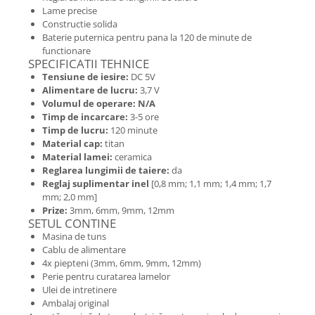
Lame precise
Constructie solida
Baterie puternica pentru pana la 120 de minute de
functionare
SPECIFICATII TEHNICE
Tensiune de iesire:
DC 5V
Alimentare de lucru:
3,7 V
Volumul de operare:
N/A
Timp de incarcare:
3-5 ore
Timp de lucru:
120 minute
Material cap:
titan
Material lamei:
ceramica
Reglarea lungimii de taiere:
da
Reglaj suplimentar inel
[0,8 mm; 1,1 mm; 1,4 mm; 1,7
mm; 2,0 mm]
Prize:
3mm, 6mm, 9mm, 12mm
SETUL CONTINE
Masina de tuns
Cablu de alimentare
4x piepteni (3mm, 6mm, 9mm, 12mm)
Perie pentru curatarea lamelor
Ulei de intretinere
Ambalaj original