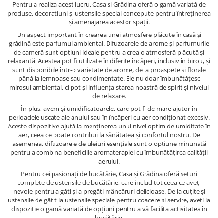
Pentru a realiza acest lucru, Casa și Grădina oferă o gamă variată de
produse, decoratiuni și ustensile special concepute pentru întreținerea
și amenajarea acestor spații.
Un aspect important în crearea unei atmosfere plăcute în casă și
grădină este parfumul ambiental. Difuzoarele de arome și parfumurile
de cameră sunt opțiuni ideale pentru a crea o atmosferă plăcută și
relaxantă. Acestea pot fi utilizate în diferite încăperi, inclusiv în birou, și
sunt disponibile într-o varietate de arome, de la proaspete și florale
până la lemnoase sau condimentate. Ele nu doar îmbunătățesc
mirosul ambiental, ci pot și influența starea noastră de spirit și nivelul
de relaxare.
În plus, avem și umidificatoarele, care pot fi de mare ajutor în
perioadele uscate ale anului sau în încăperi cu aer condiționat excesiv.
Aceste dispozitive ajută la menținerea unui nivel optim de umiditate în
aer, ceea ce poate contribui la sănătatea și confortul nostru. De
asemenea, difuzoarele de uleiuri esențiale sunt o opțiune minunată
pentru a combina beneficiile aromaterapiei cu îmbunătățirea calității
aerului.
Pentru cei pasionați de bucătărie, Casa și Grădina oferă seturi
complete de ustensile de bucătărie, care includ tot ceea ce aveți
nevoie pentru a găti și a pregăti mâncăruri delicioase. De la cuțite și
ustensile de gătit la ustensile speciale pentru coacere și servire, aveți la
dispoziție o gamă variată de opțiuni pentru a vă facilita activitatea în
bucătărie.