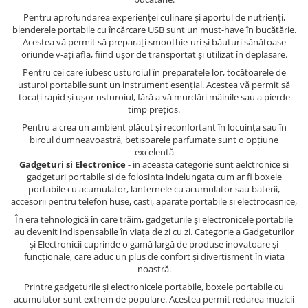
Pentru aprofundarea experienței culinare și aportul de nutrienți,
blenderele portabile cu încărcare USB sunt un must-have în bucătărie.
Acestea vă permit să preparați smoothie-uri și băuturi sănătoase
oriunde v-ați afla, fiind ușor de transportat și utilizat în deplasare.
Pentru cei care iubesc usturoiul în preparatele lor, tocătoarele de
usturoi portabile sunt un instrument esențial. Acestea vă permit să
tocați rapid și ușor usturoiul, fără a vă murdări mâinile sau a pierde
timp prețios.
Pentru a crea un ambient plăcut și reconfortant în locuința sau în
biroul dumneavoastră, betisoarele parfumate sunt o opțiune
excelentă
Gadgeturi si Electronice
- in aceasta categorie sunt aelctronice si
gadgeturi portabile si de folosinta indelungata cum ar fi boxele
portabile cu acumulator, lanternele cu acumulator sau baterii,
accesorii pentru telefon huse, casti, aparate portabile si electrocasnice,
În era tehnologică în care trăim, gadgeturile și electronicele portabile
au devenit indispensabile în viața de zi cu zi. Categorie a Gadgeturilor
și Electronicii cuprinde o gamă largă de produse inovatoare și
funcționale, care aduc un plus de confort și divertisment în viața
noastră.
Printre gadgeturile și electronicele portabile, boxele portabile cu
acumulator sunt extrem de populare. Acestea permit redarea muzicii