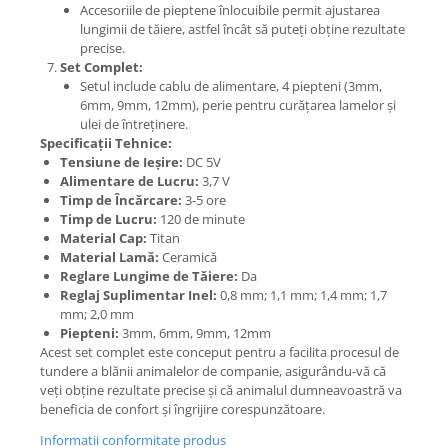
Accesoriile de pieptene înlocuibile permit ajustarea
lungimii de tăiere, astfel încât să puteți obține rezultate
precise.
Set Complet:
Setul include cablu de alimentare, 4 piepteni (3mm,
6mm, 9mm, 12mm), perie pentru curățarea lamelor și
ulei de întreținere.
Specificații Tehnice:
Tensiune de Ieșire:
DC 5V
Alimentare de Lucru:
3,7 V
Timp de Încărcare:
3-5 ore
Timp de Lucru:
120 de minute
Material Cap:
Titan
Material Lamă:
Ceramică
Reglare Lungime de Tăiere:
Da
Reglaj Suplimentar Inel:
0,8 mm; 1,1 mm; 1,4 mm; 1,7
mm; 2,0 mm
Piepteni:
3mm, 6mm, 9mm, 12mm
Acest set complet este conceput pentru a facilita procesul de
tundere a blănii animalelor de companie, asigurându-vă că
veți obține rezultate precise și că animalul dumneavoastră va
beneficia de confort și îngrijire corespunzătoare.
Informatii conformitate produs