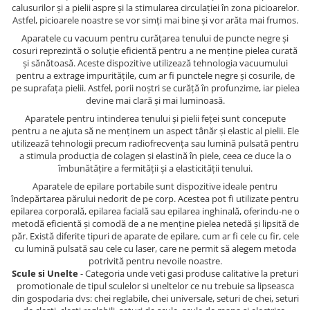
calusurilor și a pielii aspre și la stimularea circulației în zona picioarelor.
Astfel, picioarele noastre se vor simți mai bine și vor arăta mai frumos.
Aparatele cu vacuum pentru curățarea tenului de puncte negre și
cosuri reprezintă o soluție eficientă pentru a ne menține pielea curată
și sănătoasă. Aceste dispozitive utilizează tehnologia vacuumului
pentru a extrage impuritățile, cum ar fi punctele negre și cosurile, de
pe suprafața pielii. Astfel, porii noștri se curăță în profunzime, iar pielea
devine mai clară și mai luminoasă.
Aparatele pentru intinderea tenului și pielii feței sunt concepute
pentru a ne ajuta să ne menținem un aspect tânăr și elastic al pielii. Ele
utilizează tehnologii precum radiofrecvența sau lumină pulsată pentru
a stimula producția de colagen și elastină în piele, ceea ce duce la o
îmbunătățire a fermității și a elasticității tenului.
Aparatele de epilare portabile sunt dispozitive ideale pentru
îndepărtarea părului nedorit de pe corp. Acestea pot fi utilizate pentru
epilarea corporală, epilarea facială sau epilarea inghinală, oferindu-ne o
metodă eficientă și comodă de a ne menține pielea netedă și lipsită de
păr. Există diferite tipuri de aparate de epilare, cum ar fi cele cu fir, cele
cu lumină pulsată sau cele cu laser, care ne permit să alegem metoda
potrivită pentru nevoile noastre.
Scule si Unelte
- Categoria unde veti gasi produse calitative la preturi
promotionale de tipul sculelor si uneltelor ce nu trebuie sa lipseasca
din gospodaria dvs: chei reglabile, chei universale, seturi de chei, seturi