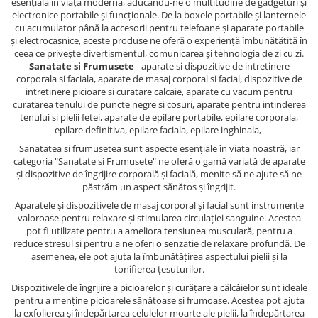
esențială în viața modernă, aducându-ne o multitudine de gadgeturi și
electronice portabile și funcționale. De la boxele portabile și lanternele
cu acumulator până la accesorii pentru telefoane și aparate portabile
și electrocasnice, aceste produse ne oferă o experiență îmbunătățită în
ceea ce privește divertismentul, comunicarea și tehnologia de zi cu zi.
Sanatate si Frumusete
- aparate si dispozitive de intretinere
corporala si faciala, aparate de masaj corporal si facial, dispozitive de
intretinere picioare si curatare calcaie, aparate cu vacum pentru
curatarea tenului de puncte negre si cosuri, aparate pentru intinderea
tenului si pielii fetei, aparate de epilare portabile, epilare corporala,
epilare definitiva, epilare faciala, epilare inghinala,
Sanatatea si frumusetea sunt aspecte esențiale în viața noastră, iar
categoria "Sanatate si Frumusete" ne oferă o gamă variată de aparate
și dispozitive de îngrijire corporală și facială, menite să ne ajute să ne
păstrăm un aspect sănătos și îngrijit.
Aparatele și dispozitivele de masaj corporal și facial sunt instrumente
valoroase pentru relaxare și stimularea circulației sanguine. Acestea
pot fi utilizate pentru a ameliora tensiunea musculară, pentru a
reduce stresul și pentru a ne oferi o senzație de relaxare profundă. De
asemenea, ele pot ajuta la îmbunătățirea aspectului pielii și la
tonifierea țesuturilor.
Dispozitivele de îngrijire a picioarelor și curățare a călcâielor sunt ideale
pentru a menține picioarele sănătoase și frumoase. Acestea pot ajuta
la exfolierea și îndepărtarea celulelor moarte ale pielii, la îndepărtarea