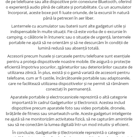
de pe telefoane sau alte dispozitive prin conexiune Bluetooth, oferind
o experiență audio plină de calitate și portabilitate. Cu un acumulator
încorporat, aceste boxe pot fi luate oriunde, de la excursii în natură
până la petreceri în aer liber.
Lanternele cu acumulator sau baterii sunt alte gadgeturi utile și
indispensabile în multe situații. Fie că este vorba de o excursie în
camping, o călătorie în întuneric sau o situație de urgență, lanternele
portabile ne ajută să ne orientăm și să ne descurcăm în condiții de
lumină redusă sau absență totală.
Accesorii precum husele și carcasele pentru telefoane sunt esențiale
pentru a proteja dispozitivele noastre mobile. Ele asigură o protecție
eficientă împotriva șocurilor, zgârieturilor sau deteriorărilor cauzate de
utilizarea zilnică. În plus, există și o gamă variată de accesorii pentru
telefoane, cum ar fi castile, încărcătoarele portabile sau adaptoarele,
care ne facilitează utilizarea dispozitivelor și ne permit să rămânem
conectați în permanență.
Aparatele portabile și electrocasnicele reprezintă o altă categorie
importantă în cadrul Gadgeturilor și Electronicii. Acestea includ
dispozitive precum aparatele foto sau video portabile, dronele,
brățările de fitness sau smartwatch-urile. Aceste gadgeturi inteligente
ne ajută să ne monitorizăm activitatea fizică, să ne capturăm amintirile
sau să ne conectăm la lumea digitală într-un mod intuitiv și eficient.
În concluzie, Gadgeturile și Electronicele reprezintă o categorie