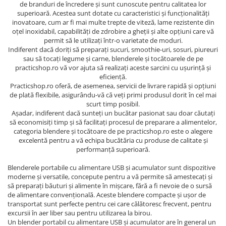
de branduri de încredere și sunt cunoscute pentru calitatea lor
superioară. Acestea sunt dotate cu caracteristici și funcționalități
inovatoare, cum ar fi mai multe trepte de viteză, lame rezistente din
oțel inoxidabil, capabilități de zdrobire a gheții și alte opțiuni care vă
permit să le utilizați într-o varietate de moduri.
Indiferent dacă doriți să preparați sucuri, smoothie-uri, sosuri, piureuri
sau să tocați legume și carne, blenderele și tocătoarele de pe
practicshop.ro vă vor ajuta să realizați aceste sarcini cu ușurință și
eficiență.
Practicshop.ro oferă, de asemenea, servicii de livrare rapidă și opțiuni
de plată flexibile, asigurându-vă că veți primi produsul dorit în cel mai
scurt timp posibil.
Așadar, indiferent dacă sunteți un bucătar pasionat sau doar căutați
să economisiți timp și să facilitați procesul de preparare a alimentelor,
categoria blendere și tocătoare de pe practicshop.ro este o alegere
excelentă pentru a vă echipa bucătăria cu produse de calitate și
performanță superioară.
Blenderele portabile cu alimentare USB și acumulator sunt dispozitive
moderne și versatile, concepute pentru a vă permite să amestecați și
să preparați băuturi și alimente în mișcare, fără a fi nevoie de o sursă
de alimentare convențională. Aceste blendere compacte și ușor de
transportat sunt perfecte pentru cei care călătoresc frecvent, pentru
excursii în aer liber sau pentru utilizarea la birou.
Un blender portabil cu alimentare USB și acumulator are în general un