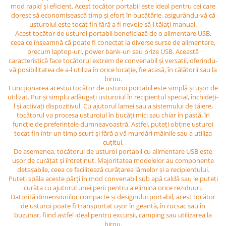
mod rapid și eficient. Acest tocător portabil este ideal pentru cei care
doresc să economisească timp și efort în bucătărie, asigurându-vă că
usturoiul este tocat fin fără a fi nevoie să-l tăiați manual.
Acest tocător de usturoi portabil beneficiază de o alimentare USB,
ceea ce înseamnă că poate fi conectat la diverse surse de alimentare,
precum laptop-uri, power bank-uri sau prize USB. Această
caracteristică face tocătorul extrem de convenabil și versatil, oferindu-
vă posibilitatea de a-l utiliza în orice locație, fie acasă, în călătorii sau la
birou.
Funcționarea acestui tocător de usturoi portabil este simplă și ușor de
utilizat. Pur și simplu adăugați usturoiul în recipientul special, închideți-
l și activați dispozitivul. Cu ajutorul lamei sau a sistemului de tăiere,
tocătorul va procesa usturoiul în bucăți mici sau chiar în pastă, în
funcție de preferințele dumneavoastră. Astfel, puteți obține usturoi
tocat fin într-un timp scurt și fără a vă murdări mâinile sau a utiliza
cuțitul.
De asemenea, tocătorul de usturoi portabil cu alimentare USB este
ușor de curățat și întreținut. Majoritatea modelelor au componente
detașabile, ceea ce facilitează curățarea lâmelor și a recipientului.
Puteți spăla aceste părți în mod convenabil sub apă caldă sau le puteți
curăța cu ajutorul unei perii pentru a elimina orice reziduuri.
Datorită dimensiunilor compacte și designului portabil, acest tocător
de usturoi poate fi transportat ușor în geantă, în rucsac sau în
buzunar, fiind astfel ideal pentru excursii, camping sau utilizarea la
birou.