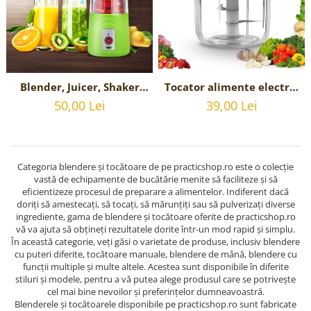
Reparatii si Renovare
Tocator alimente electric
Blender, Juicer, Shaker
portabil pentru usturoi,
Portabil Reincarcabil USB,
39,00 Lei
50,00 Lei
incarcare USB, 250 ml
Capacitate 380 ml
Categoria blendere și tocătoare de pe practicshop.ro este o colecție
vastă de echipamente de bucătărie menite să faciliteze și să
eficientizeze procesul de preparare a alimentelor. Indiferent dacă
doriți să amestecați, să tocați, să mărunțiți sau să pulverizați diverse
ingrediente, gama de blendere și tocătoare oferite de practicshop.ro
vă va ajuta să obțineți rezultatele dorite într-un mod rapid și simplu.
În această categorie, veți găsi o varietate de produse, inclusiv blendere
cu puteri diferite, tocătoare manuale, blendere de mână, blendere cu
funcții multiple și multe altele. Acestea sunt disponibile în diferite
stiluri și modele, pentru a vă putea alege produsul care se potrivește
cel mai bine nevoilor și preferințelor dumneavoastră.
Blenderele și tocătoarele disponibile pe practicshop.ro sunt fabricate