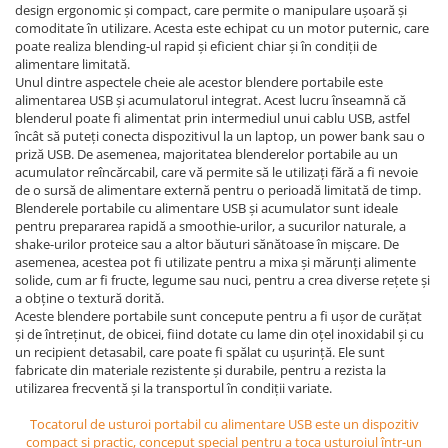
design ergonomic și compact, care permite o manipulare ușoară și
comoditate în utilizare. Acesta este echipat cu un motor puternic, care
poate realiza blending-ul rapid și eficient chiar și în condiții de
alimentare limitată.
Unul dintre aspectele cheie ale acestor blendere portabile este
alimentarea USB și acumulatorul integrat. Acest lucru înseamnă că
blenderul poate fi alimentat prin intermediul unui cablu USB, astfel
încât să puteți conecta dispozitivul la un laptop, un power bank sau o
priză USB. De asemenea, majoritatea blenderelor portabile au un
acumulator reîncărcabil, care vă permite să le utilizați fără a fi nevoie
de o sursă de alimentare externă pentru o perioadă limitată de timp.
Blenderele portabile cu alimentare USB și acumulator sunt ideale
pentru prepararea rapidă a smoothie-urilor, a sucurilor naturale, a
shake-urilor proteice sau a altor băuturi sănătoase în mișcare. De
asemenea, acestea pot fi utilizate pentru a mixa și mărunți alimente
solide, cum ar fi fructe, legume sau nuci, pentru a crea diverse rețete și
a obține o textură dorită.
Aceste blendere portabile sunt concepute pentru a fi ușor de curățat
și de întreținut, de obicei, fiind dotate cu lame din oțel inoxidabil și cu
un recipient detasabil, care poate fi spălat cu ușurință. Ele sunt
fabricate din materiale rezistente și durabile, pentru a rezista la
utilizarea frecventă și la transportul în condiții variate.
Tocatorul de usturoi portabil cu alimentare USB este un dispozitiv
compact și practic, conceput special pentru a toca usturoiul într-un