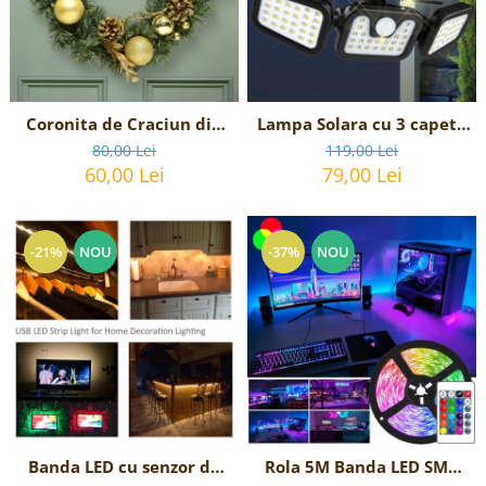
Reparatii si Renovare
Lampa Solara cu 3 capete
Coronita de Craciun din
LED cu senzor crepuscular
Brad Artificial
119,00 Lei
80,00 Lei
si senzor de miscare
79,00 Lei
60,00 Lei
-21%
NOU
-37%
NOU
Banda LED cu senzor de
Rola 5M Banda LED SMD