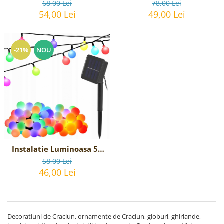
miscare
3528 Multicolora (RGB),
68,00 Lei
78,00 Lei
impermeabila, cu
54,00 Lei
49,00 Lei
telecomanda si adaptor
alimentare
-21%
NOU
Instalatie Luminoasa 50
LED -uri multicolore cu
58,00 Lei
panou solar
46,00 Lei
Decoratiuni de Craciun, ornamente de Craciun, globuri, ghirlande,