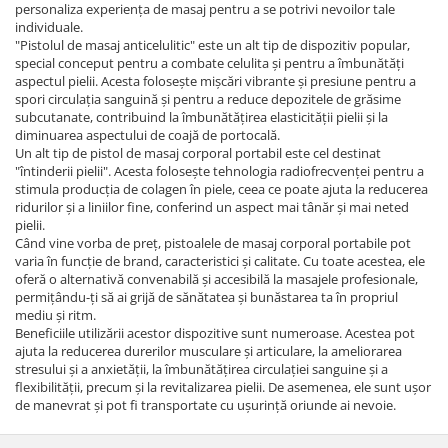
personaliza experiența de masaj pentru a se potrivi nevoilor tale
individuale.
"Pistolul de masaj anticelulitic" este un alt tip de dispozitiv popular,
special conceput pentru a combate celulita și pentru a îmbunătăți
aspectul pielii. Acesta folosește mișcări vibrante și presiune pentru a
spori circulația sanguină și pentru a reduce depozitele de grăsime
subcutanate, contribuind la îmbunătățirea elasticității pielii și la
diminuarea aspectului de coajă de portocală.
Un alt tip de pistol de masaj corporal portabil este cel destinat
"întinderii pielii". Acesta folosește tehnologia radiofrecvenței pentru a
stimula producția de colagen în piele, ceea ce poate ajuta la reducerea
ridurilor și a liniilor fine, conferind un aspect mai tânăr și mai neted
pielii.
Când vine vorba de preț, pistoalele de masaj corporal portabile pot
varia în funcție de brand, caracteristici și calitate. Cu toate acestea, ele
oferă o alternativă convenabilă și accesibilă la masajele profesionale,
permițându-ți să ai grijă de sănătatea și bunăstarea ta în propriul
mediu și ritm.
Beneficiile utilizării acestor dispozitive sunt numeroase. Acestea pot
ajuta la reducerea durerilor musculare și articulare, la ameliorarea
stresului și a anxietății, la îmbunătățirea circulației sanguine și a
flexibilității, precum și la revitalizarea pielii. De asemenea, ele sunt ușor
de manevrat și pot fi transportate cu ușurință oriunde ai nevoie.