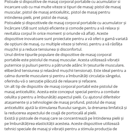
Pistoale si dispozitive de masaj corporal portabile cu acumulator si
incarcare usb cu mai multe viteze si tipuri de masaj: pistol de masaj
muscular, pistol de masaj anticelulitic, pistol de masaj pentru
intinderea pielii, pret pistol de masaj.
Pistoalele și dispozitivele de masaj corporal portabile cu acumulator și
încărcare USB sunt soluții eficiente și comode pentru a vă relaxa și
revitaliza corpul în orice moment și oriunde vă aflați. Aceste
dispozitive inovatoare sunt proiectate pentru a vă oferi o gamă variată
de opțiuni de masaj, cu multiple viteze și tehnici, pentru a vă răsfăța
mușchii și a reduce tensiunea și disconfortul.
Unul dintre tipurile populare de dispozitive de masaj corporal
portabile este pistolul de masaj muscular. Acesta utilizează vibrații
puternice și pulsuri pentru a pătrunde adânc în țesuturile musculare,
eliberând tensiunea și relaxând mușchii tensionați. Este ideal pentru a
calma durerile musculare și pentru a îmbunătăți circulația sângelui,
oferindu-vă o senzație plăcută de relaxare și refacere.
Un alt tip de dispozitiv de masaj corporal portabil este pistolul de
masaj anticelulitic. Acesta este conceput special pentru a combate
celulita și pentru a îmbunătăți aspectul pielii. Cu ajutorul diferitelor
atașamente și a tehnologiei de masaj profund, pistolul de masaj
anticelulitic ajută la stimularea fluxului sanguin, la drenarea limfatică și
la reducerea aspectului de coajă de portocală al pielii.
Există și pistoale de masaj care se concentrează pe întinderea pielii și
pe îmbunătățirea elasticității acesteia. Aceste dispozitive utilizează
tehnici speciale de masaj și vibrații pentru a stimula producția de