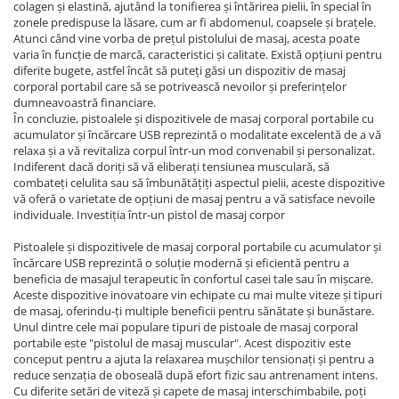
colagen și elastină, ajutând la tonifierea și întărirea pielii, în special în
zonele predispuse la lăsare, cum ar fi abdomenul, coapsele și brațele.
Atunci când vine vorba de prețul pistolului de masaj, acesta poate
varia în funcție de marcă, caracteristici și calitate. Există opțiuni pentru
diferite bugete, astfel încât să puteți găsi un dispozitiv de masaj
corporal portabil care să se potrivească nevoilor și preferințelor
dumneavoastră financiare.
În concluzie, pistoalele și dispozitivele de masaj corporal portabile cu
acumulator și încărcare USB reprezintă o modalitate excelentă de a vă
relaxa și a vă revitaliza corpul într-un mod convenabil și personalizat.
Indiferent dacă doriți să vă eliberați tensiunea musculară, să
combateți celulita sau să îmbunătățiți aspectul pielii, aceste dispozitive
vă oferă o varietate de opțiuni de masaj pentru a vă satisface nevoile
individuale. Investiția într-un pistol de masaj corpor
Pistoalele și dispozitivele de masaj corporal portabile cu acumulator și
încărcare USB reprezintă o soluție modernă și eficientă pentru a
beneficia de masajul terapeutic în confortul casei tale sau în mișcare.
Aceste dispozitive inovatoare vin echipate cu mai multe viteze și tipuri
de masaj, oferindu-ți multiple beneficii pentru sănătate și bunăstare.
Unul dintre cele mai populare tipuri de pistoale de masaj corporal
portabile este "pistolul de masaj muscular". Acest dispozitiv este
conceput pentru a ajuta la relaxarea mușchilor tensionați și pentru a
reduce senzația de oboseală după efort fizic sau antrenament intens.
Cu diferite setări de viteză și capete de masaj interschimbabile, poți