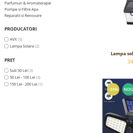
Parfumuri & Aromaterapie
Reparatii si Renovare
Pompe si Filtre Apa
Reparatii si Renovare
PRODUCATORI
AVX
(5)
Lampa Solara
(2)
Lampa sol
senzor misc
PRET
34
functionar
Sub 50 Lei
(3)
50 Lei - 100 Lei
(3)
150 Lei - 200 Lei
(1)
-34%
NO