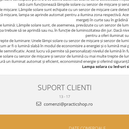
Iată cum funcționează lămpile solare cu senzor de mișcare și sen
e mișcare: Lămpile solare sunt echipate cu un senzor de mișcare care detec
ă mișcare, lampa se aprinde automat pentru a ilumina zona respectivă. Acest
mergeți în curte sau în grădină 
e lumină: Lămpile solare sunt, de asemenea, prevăzute cu un senzor de lum
a trebuie să se aprindă sau nu, în funcție de luminozitatea din jur. Dacă n
pentru a oferi iluminat s
epte de luminare: Unele lămpi solare cu senzor de mișcare și senzor de lumin
cum ar fi o lumină slabă în modul de economisire a energiei și o lumină mai 
e semnificativ. Acest lucru vă permite să personalizați nivelul de lumină în fun
ile solare cu senzor de mișcare și senzor de lumină cu mai multe trepte de lu
ură un iluminat automat și eficient, economisind energie și oferind siguranță și
Lampa solara cu led-uri s
SUPORT CLIENTI
13 - 17
comenzi@practicshop.ro
DATE COMERCIALE