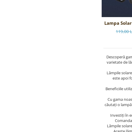
Lampa Solar
cu senzor
119,00 
senzor
Descoperă gam
varietate de lă
Lămpile solare 
este apoi f
Beneficiile uti
Cu gama noastră
căutați o lampă 
Investiți în 
Comandați 
Lămpile solare
Aceste lăm