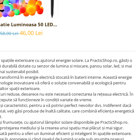
latie Luminoasa 50 LED -
lticolore cu panou solar
46,00 Lei
58,00 Lei
 spațiile exterioare cu ajutorul energiei solare. La PracticShop.ro, găsiți o
și durabilă dotate cu senzor de lumina si miscare, panou solar, led, si mai
ai sustenabil posibil.
transformă în energie electrică stocată în baterii interne. Această energie
hnologie inovatoare vă oferă o soluție convenabilă și ecologică pentru
 altor spații exterioare.
sturi reduse, deoarece nu este necesară conectarea la rețeaua electrică. În
oncepute să funcționeze în condiții variate de vreme.
și caracteristici, pentru a vă potrivi perfect nevoilor dvs. Indiferent dacă
al, veți găsi produse de înaltă calitate, care combină eficiența energetică
t.
ă și frumusețe, cu ajutorul lămpilor solare disponibile pe PracticShop.ro.
protejarea mediului și la crearea unui spațiu mai plăcut și mai sigur.
 pentru a oferi un iluminat eficient și inteligent în spațiile exterioare.
e în apropiere și când nivelul de lumină scade sub anumite praguri.