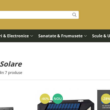
i & Electronice
Sanatate & Frumusete
Scule & 
Solare
in
7
produse
-46%
NOU
-28