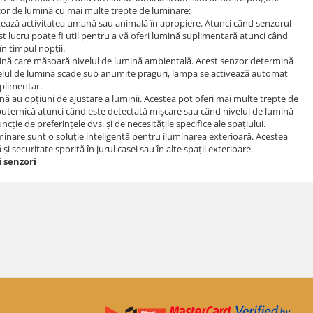
zor de lumină cu mai multe trepte de luminare:
tează activitatea umană sau animală în apropiere. Atunci când senzorul
 lucru poate fi util pentru a vă oferi lumină suplimentară atunci când
în timpul nopții.
ină care măsoară nivelul de lumină ambientală. Acest senzor determină
ivelul de lumină scade sub anumite praguri, lampa se activează automat
uplimentar.
ă au opțiuni de ajustare a luminii. Acestea pot oferi mai multe trepte de
puternică atunci când este detectată mișcare sau când nivelul de lumină
cție de preferințele dvs. și de necesitățile specifice ale spațiului.
minare sunt o soluție inteligentă pentru iluminarea exterioară. Acestea
 securitate sporită în jurul casei sau în alte spații exterioare.
i senzori