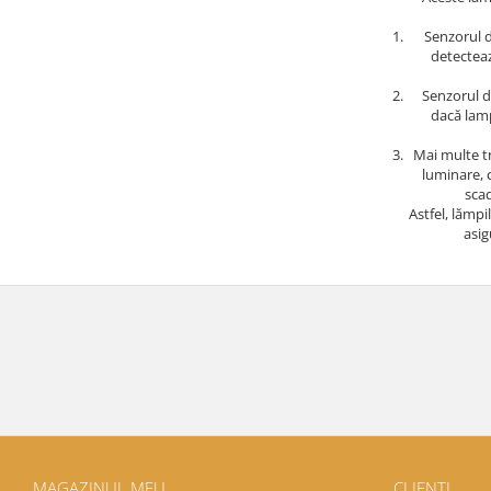
Senzorul d
detecteaz
Senzorul d
dacă lamp
Mai multe tr
luminare, 
scad
Astfel, lămp
asig
MAGAZINUL MEU
CLIENTI