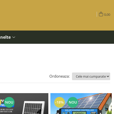
0,00
Unelte
Ordoneaza:
%
NOU
-18%
NOU