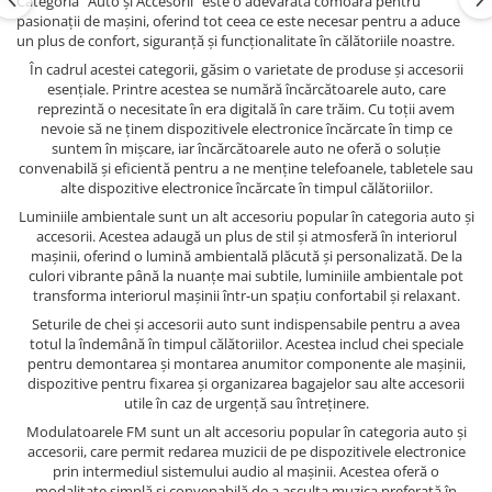
Categoria "Auto și Accesorii" este o adevărată comoară pentru
pasionații de mașini, oferind tot ceea ce este necesar pentru a aduce
un plus de confort, siguranță și funcționalitate în călătoriile noastre.
În cadrul acestei categorii, găsim o varietate de produse și accesorii
esențiale. Printre acestea se numără încărcătoarele auto, care
reprezintă o necesitate în era digitală în care trăim. Cu toții avem
nevoie să ne ținem dispozitivele electronice încărcate în timp ce
suntem în mișcare, iar încărcătoarele auto ne oferă o soluție
convenabilă și eficientă pentru a ne menține telefoanele, tabletele sau
alte dispozitive electronice încărcate în timpul călătoriilor.
Luminiile ambientale sunt un alt accesoriu popular în categoria auto și
accesorii. Acestea adaugă un plus de stil și atmosferă în interiorul
mașinii, oferind o lumină ambientală plăcută și personalizată. De la
culori vibrante până la nuanțe mai subtile, luminiile ambientale pot
transforma interiorul mașinii într-un spațiu confortabil și relaxant.
Seturile de chei și accesorii auto sunt indispensabile pentru a avea
totul la îndemână în timpul călătoriilor. Acestea includ chei speciale
pentru demontarea și montarea anumitor componente ale mașinii,
dispozitive pentru fixarea și organizarea bagajelor sau alte accesorii
utile în caz de urgență sau întreținere.
Modulatoarele FM sunt un alt accesoriu popular în categoria auto și
accesorii, care permit redarea muzicii de pe dispozitivele electronice
prin intermediul sistemului audio al mașinii. Acestea oferă o
modalitate simplă și convenabilă de a asculta muzica preferată în