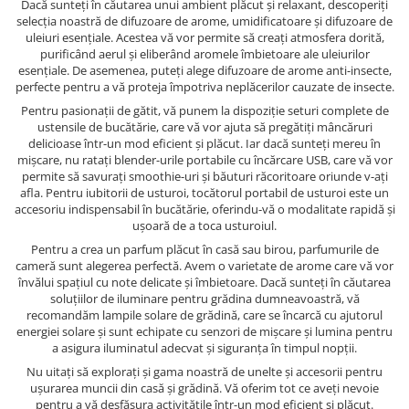
Dacă sunteți în căutarea unui ambient plăcut și relaxant, descoperiți
selecția noastră de difuzoare de arome, umidificatoare și difuzoare de
uleiuri esențiale. Acestea vă vor permite să creați atmosfera dorită,
purificând aerul și eliberând aromele îmbietoare ale uleiurilor
esențiale. De asemenea, puteți alege difuzoare de arome anti-insecte,
perfecte pentru a vă proteja împotriva neplăcerilor cauzate de insecte.
Pentru pasionații de gătit, vă punem la dispoziție seturi complete de
ustensile de bucătărie, care vă vor ajuta să pregătiți mâncăruri
delicioase într-un mod eficient și plăcut. Iar dacă sunteți mereu în
mișcare, nu ratați blender-urile portabile cu încărcare USB, care vă vor
permite să savurați smoothie-uri și băuturi răcoritoare oriunde v-ați
afla. Pentru iubitorii de usturoi, tocătorul portabil de usturoi este un
accesoriu indispensabil în bucătărie, oferindu-vă o modalitate rapidă și
ușoară de a toca usturoiul.
Pentru a crea un parfum plăcut în casă sau birou, parfumurile de
cameră sunt alegerea perfectă. Avem o varietate de arome care vă vor
învălui spațiul cu note delicate și îmbietoare. Dacă sunteți în căutarea
soluțiilor de iluminare pentru grădina dumneavoastră, vă
recomandăm lampile solare de grădină, care se încarcă cu ajutorul
energiei solare și sunt echipate cu senzori de mișcare și lumina pentru
a asigura iluminatul adecvat și siguranța în timpul nopții.
Nu uitați să explorați și gama noastră de unelte și accesorii pentru
ușurarea muncii din casă și grădină. Vă oferim tot ce aveți nevoie
pentru a vă desfășura activitățile într-un mod eficient și plăcut.