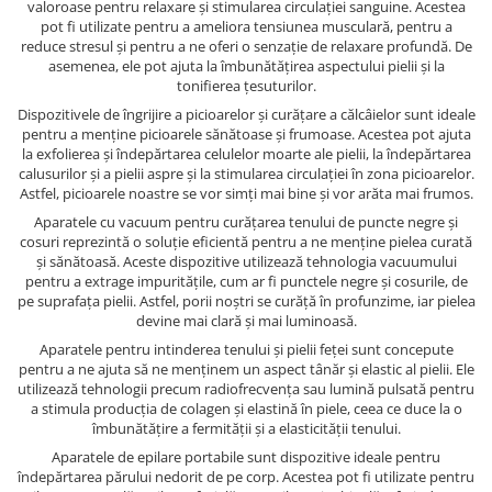
valoroase pentru relaxare și stimularea circulației sanguine. Acestea
pot fi utilizate pentru a ameliora tensiunea musculară, pentru a
reduce stresul și pentru a ne oferi o senzație de relaxare profundă. De
asemenea, ele pot ajuta la îmbunătățirea aspectului pielii și la
tonifierea țesuturilor.
Dispozitivele de îngrijire a picioarelor și curățare a călcâielor sunt ideale
pentru a menține picioarele sănătoase și frumoase. Acestea pot ajuta
la exfolierea și îndepărtarea celulelor moarte ale pielii, la îndepărtarea
calusurilor și a pielii aspre și la stimularea circulației în zona picioarelor.
Astfel, picioarele noastre se vor simți mai bine și vor arăta mai frumos.
Aparatele cu vacuum pentru curățarea tenului de puncte negre și
cosuri reprezintă o soluție eficientă pentru a ne menține pielea curată
și sănătoasă. Aceste dispozitive utilizează tehnologia vacuumului
pentru a extrage impuritățile, cum ar fi punctele negre și cosurile, de
pe suprafața pielii. Astfel, porii noștri se curăță în profunzime, iar pielea
devine mai clară și mai luminoasă.
Aparatele pentru intinderea tenului și pielii feței sunt concepute
pentru a ne ajuta să ne menținem un aspect tânăr și elastic al pielii. Ele
utilizează tehnologii precum radiofrecvența sau lumină pulsată pentru
a stimula producția de colagen și elastină în piele, ceea ce duce la o
îmbunătățire a fermității și a elasticității tenului.
Aparatele de epilare portabile sunt dispozitive ideale pentru
îndepărtarea părului nedorit de pe corp. Acestea pot fi utilizate pentru