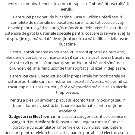
pentru a combina beneficiile aromaterapiei cu îmbunătățirea calității
aerului.
Pentru cei pasionați de bucătărie, Casa și Grădina oferă seturi
complete de ustensile de bucătărie, care includ tot ceea ce aveți
nevoie pentru a găti și a pregăti mâncăruri delicioase. De la cuțite și
ustensile de gătit la ustensile speciale pentru coacere și servire, aveți la
dispoziție o gamă variată de opțiuni pentru a vă facilita activitatea în
bucătărie.
Pentru aprofundarea experienței culinare și aportul de nutrienți,
blenderele portabile cu încărcare USB sunt un must-have în bucătărie.
Acestea vă permit să preparați smoothie-uri și băuturi sănătoase
oriunde v-ați afla, fiind ușor de transportat și utilizat în deplasare.
Pentru cei care iubesc usturoiul în preparatele lor, tocătoarele de
usturoi portabile sunt un instrument esențial. Acestea vă permit să
tocați rapid și ușor usturoiul, fără a vă murdări mâinile sau a pierde
timp prețios.
Pentru a crea un ambient plăcut și reconfortant în locuința sau în
biroul dumneavoastră, betisoarele parfumate sunt o opțiune
excelentă
Gadgeturi si Electronice
- in aceasta categorie sunt aelctronice si
gadgeturi portabile si de folosinta indelungata cum ar fi boxele
portabile cu acumulator, lanternele cu acumulator sau baterii,
accesorii pentru telefon huse, casti, aparate portabile si electrocasnice,