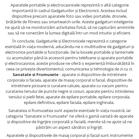
Aparatele portabile și electrocasnicele reprezintă o altă categorie
importantă în cadrul Gadgeturilor și Electronicii. Acestea includ
dispozitive precum aparatele foto sau video portabile, dronele,
brățările de fitness sau smartwatch-urile. Aceste gadgeturi inteligente
ne ajută să ne monitorizăm activitatea fizică, să ne capturăm amintirile
sau să ne conectăm la lumea digitală într-un mod intuitiv și eficient.
În concluzie, Gadgeturile și Electronicele reprezintă o categorie
esențială în viața modernă, aducându-ne o multitudine de gadgeturi și
electronice portabile și funcționale. De la boxele portabile și lanternele
cu acumulator până la accesorii pentru telefoane și aparate portabile
și electrocasnice, aceste produse ne oferă o experiență îmbunătățită în
ceea ce privește divertismentul, comunicarea și tehnologia de zi cu zi.
Sanatate si Frumusete
- aparate si dispozitive de intretinere
corporala si faciala, aparate de masaj corporal si facial, dispozitive de
intretinere picioare si curatare calcaie, aparate cu vacum pentru
curatarea tenului de puncte negre si cosuri, aparate pentru intinderea
tenului si pielii fetei, aparate de epilare portabile, epilare corporala,
epilare definitiva, epilare faciala, epilare inghinala,
Sanatatea si frumusetea sunt aspecte esențiale în viața noastră, iar
categoria "Sanatate si Frumusete" ne oferă o gamă variată de aparate
și dispozitive de îngrijire corporală și facială, menite să ne ajute să ne
păstrăm un aspect sănătos și îngrijit.
Aparatele și dispozitivele de masaj corporal și facial sunt instrumente