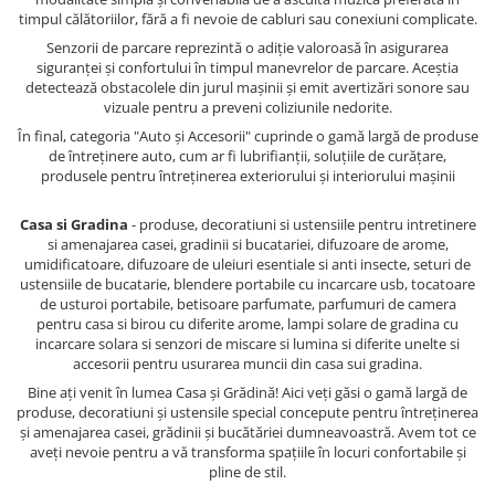
timpul călătoriilor, fără a fi nevoie de cabluri sau conexiuni complicate.
Senzorii de parcare reprezintă o adiție valoroasă în asigurarea
siguranței și confortului în timpul manevrelor de parcare. Aceștia
detectează obstacolele din jurul mașinii și emit avertizări sonore sau
vizuale pentru a preveni coliziunile nedorite.
În final, categoria "Auto și Accesorii" cuprinde o gamă largă de produse
de întreținere auto, cum ar fi lubrifianții, soluțiile de curățare,
produsele pentru întreținerea exteriorului și interiorului mașinii
Casa si Gradina
- produse, decoratiuni si ustensiile pentru intretinere
si amenajarea casei, gradinii si bucatariei, difuzoare de arome,
umidificatoare, difuzoare de uleiuri esentiale si anti insecte, seturi de
ustensiile de bucatarie, blendere portabile cu incarcare usb, tocatoare
de usturoi portabile, betisoare parfumate, parfumuri de camera
pentru casa si birou cu diferite arome, lampi solare de gradina cu
incarcare solara si senzori de miscare si lumina si diferite unelte si
accesorii pentru usurarea muncii din casa sui gradina.
Bine ați venit în lumea Casa și Grădină! Aici veți găsi o gamă largă de
produse, decoratiuni și ustensile special concepute pentru întreținerea
și amenajarea casei, grădinii și bucătăriei dumneavoastră. Avem tot ce
aveți nevoie pentru a vă transforma spațiile în locuri confortabile și
pline de stil.