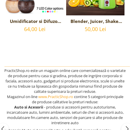
Umidificator si Difuzor
Blender, Juicer, Shaker
de Arome Terapeutice -
Portabil Reincarcabil
64,00 Lei
50,00 Lei
Aromaterapie - cu lumini
USB, Capacitate 380 ml
ambientale si 7 culori
LED - 130 ml - Stejar
Inchis
................................................................................................................................................
PracticShop.ro este un magazin online care comercializează o varietate
de produse pentru casa si gradina, produse de ingrijire corporala si
faciala, accesorii auto, gadgeturi si produse electronice, scule si unelte
ce nu trebuie sa lipseasca din gospodaria nimanui fiind produse de
calitate superioara la preturi reduse.
Magazinul on-line
www.PracticShop.ro
contine 5 categorii principale
de produse calitative la preturi reduse:
Auto si Acesorii
- produse si accesorii pentru autoturisme,
incarcatoare auto, lumini ambientale, seturi de chei si accesorii auto,
modulatoare fm.camere auto, senzori de parcare si alte produse de
intretinere auto