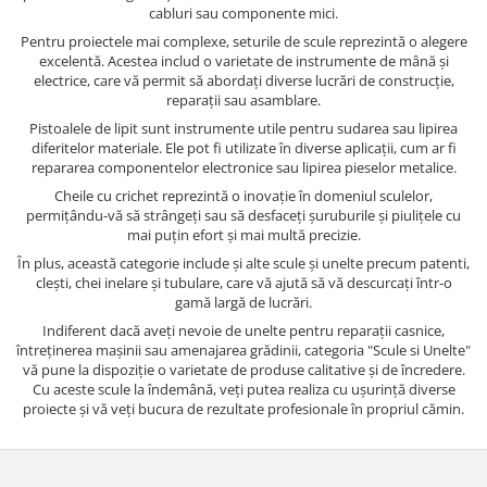
cabluri sau componente mici.
Pentru proiectele mai complexe, seturile de scule reprezintă o alegere
excelentă. Acestea includ o varietate de instrumente de mână și
electrice, care vă permit să abordați diverse lucrări de construcție,
reparații sau asamblare.
Pistoalele de lipit sunt instrumente utile pentru sudarea sau lipirea
diferitelor materiale. Ele pot fi utilizate în diverse aplicații, cum ar fi
repararea componentelor electronice sau lipirea pieselor metalice.
Cheile cu crichet reprezintă o inovație în domeniul sculelor,
permițându-vă să strângeți sau să desfaceți șuruburile și piulițele cu
mai puțin efort și mai multă precizie.
În plus, această categorie include și alte scule și unelte precum patenti,
clești, chei inelare și tubulare, care vă ajută să vă descurcați într-o
gamă largă de lucrări.
Indiferent dacă aveți nevoie de unelte pentru reparații casnice,
întreținerea mașinii sau amenajarea grădinii, categoria "Scule si Unelte"
vă pune la dispoziție o varietate de produse calitative și de încredere.
Cu aceste scule la îndemână, veți putea realiza cu ușurință diverse
proiecte și vă veți bucura de rezultate profesionale în propriul cămin.