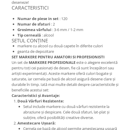
deseneze!
CARACTERISTICI
Numar de piese in set
: 120
Numar de sfaturi
: 2
Grosimea vârfului
: 3-6 mm / 1-2 mm
Tip cerneală
: alcool
SETUL CONȚINE
markere cu alcool cu două capete în diferite culori
geanta de depozitare
SET MARKERE PENTRU AMATORI SI PROFESIONISTI
Un set de
MARKERE PROFESIONALE
este o alegere excelentă
pentru toți cei pasionați de desen, fie că sunt începători sau
artiști experimentați. Aceste markere oferă culori bogate și
saturate, iar cernela pe bază de alcool asigură desene clare și
durabile în timp. Iată mai multe detalii despre caracteristicile și
beneficiile acestui set:
Caracteristici și Avantaje:
Două Vârfuri Rezistente:
Setul include markere cu două vârfuri rezistente la
abraziune și despicare. Cele două sfaturi, lat-plat și
subțire, oferă posibilități creative diverse.
Amestecare Ușoară:
Cernela pe bază de alcool permite amestecarea ușoară