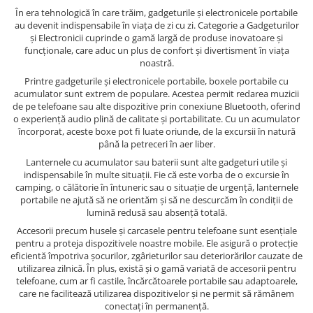
În era tehnologică în care trăim, gadgeturile și electronicele portabile
au devenit indispensabile în viața de zi cu zi. Categorie a Gadgeturilor
și Electronicii cuprinde o gamă largă de produse inovatoare și
funcționale, care aduc un plus de confort și divertisment în viața
noastră.
Printre gadgeturile și electronicele portabile, boxele portabile cu
acumulator sunt extrem de populare. Acestea permit redarea muzicii
de pe telefoane sau alte dispozitive prin conexiune Bluetooth, oferind
o experiență audio plină de calitate și portabilitate. Cu un acumulator
încorporat, aceste boxe pot fi luate oriunde, de la excursii în natură
până la petreceri în aer liber.
Lanternele cu acumulator sau baterii sunt alte gadgeturi utile și
indispensabile în multe situații. Fie că este vorba de o excursie în
camping, o călătorie în întuneric sau o situație de urgență, lanternele
portabile ne ajută să ne orientăm și să ne descurcăm în condiții de
lumină redusă sau absență totală.
Accesorii precum husele și carcasele pentru telefoane sunt esențiale
pentru a proteja dispozitivele noastre mobile. Ele asigură o protecție
eficientă împotriva șocurilor, zgârieturilor sau deteriorărilor cauzate de
utilizarea zilnică. În plus, există și o gamă variată de accesorii pentru
telefoane, cum ar fi castile, încărcătoarele portabile sau adaptoarele,
care ne facilitează utilizarea dispozitivelor și ne permit să rămânem
conectați în permanență.