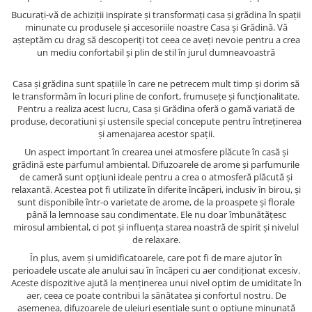
Bucurați-vă de achiziții inspirate și transformați casa și grădina în spații
minunate cu produsele și accesoriile noastre Casa și Grădină. Vă
așteptăm cu drag să descoperiți tot ceea ce aveți nevoie pentru a crea
un mediu confortabil și plin de stil în jurul dumneavoastră
Casa și grădina sunt spațiile în care ne petrecem mult timp și dorim să
le transformăm în locuri pline de confort, frumusețe și funcționalitate.
Pentru a realiza acest lucru, Casa și Grădina oferă o gamă variată de
produse, decoratiuni și ustensile special concepute pentru întreținerea
și amenajarea acestor spații.
Un aspect important în crearea unei atmosfere plăcute în casă și
grădină este parfumul ambiental. Difuzoarele de arome și parfumurile
de cameră sunt opțiuni ideale pentru a crea o atmosferă plăcută și
relaxantă. Acestea pot fi utilizate în diferite încăperi, inclusiv în birou, și
sunt disponibile într-o varietate de arome, de la proaspete și florale
până la lemnoase sau condimentate. Ele nu doar îmbunătățesc
mirosul ambiental, ci pot și influența starea noastră de spirit și nivelul
de relaxare.
În plus, avem și umidificatoarele, care pot fi de mare ajutor în
perioadele uscate ale anului sau în încăperi cu aer condiționat excesiv.
Aceste dispozitive ajută la menținerea unui nivel optim de umiditate în
aer, ceea ce poate contribui la sănătatea și confortul nostru. De
asemenea, difuzoarele de uleiuri esențiale sunt o opțiune minunată