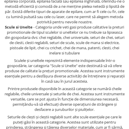
epilarea corporală, epilarea facială sau epilarea inghinală, oferindu-ne o
metodă eficientă și comodă de a ne menține pielea netedă și lipsită de
păr. Există diferite tipuri de aparate de epilare, cum ar fi cele cu fir, cele
cu lumină pulsată sau cele cu laser, care ne permit să alegem metoda
potrivită pentru nevoile noastre.
Scule si Unelte
- Categoria unde veti gasi produse calitative la preturi
promotionale de tipul sculelor si uneltelor ce nu trebuie sa lipseasca
din gospodaria dvs: chei reglabile, chei universale, seturi de chei, seturi
de clesti, clesti reglabili, seturi de scule, scule de mana si electrice,
pistoale de lipit, chei cu crichet, chei de mana, patenti, clesti, chei
inelare si tubulare
Sculele și uneltele reprezintă elemente indispensabile într-o
gospodărie, iar categoria "Scule si Unelte" este destinată să vă ofere
produse de calitate la prețuri promotionale. Acestea sunt instrumente
esențiale pentru a desfășura diverse activități de întreținere și reparații
în casă sau în jurul acesteia.
Printre produsele disponibile în această categorie se numără cheile
reglabile, cheile universale și seturile de chei. Acestea sunt instrumente
versatile, care se pot ajusta în funcție de dimensiunea necesară,
permițându-vă să efectuați diverse operațiuni de strângere și
desfacere a șuruburilor și piulițelor.
Seturile de clești și cleștii reglabili sunt alte scule esențiale pe care le
puteți găsi în această categorie. Acestea sunt utilizate pentru
prinderea, strângerea și tăierea diverselor materiale, cum ar fi sârmă,