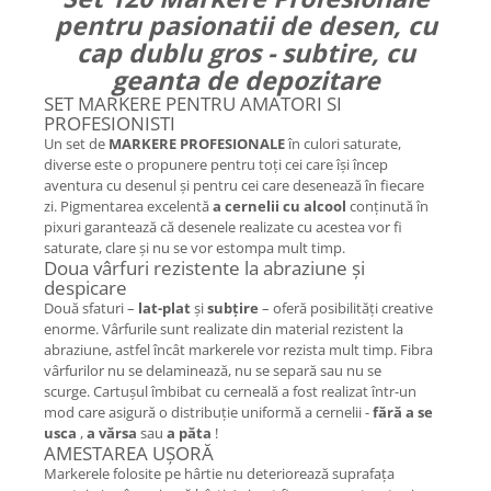
pentru pasionatii de desen, cu
cap dublu gros - subtire, cu
geanta de depozitare
SET MARKERE PENTRU AMATORI SI
PROFESIONISTI
Un set de
MARKERE
PROFESIONALE
în culori saturate,
diverse este o propunere pentru toți cei care își încep
aventura cu desenul și pentru cei care desenează în fiecare
zi. Pigmentarea excelentă
a cernelii cu alcool
conținută în
pixuri garantează că desenele realizate cu acestea vor fi
saturate, clare și nu se vor estompa mult timp.
Doua vârfuri rezistente la abraziune și
despicare
Două sfaturi –
lat-plat
și
subțire
– oferă posibilități creative
enorme. Vârfurile sunt realizate din material rezistent la
abraziune, astfel încât markerele vor rezista mult timp. Fibra
vârfurilor nu se delaminează, nu se separă sau nu se
scurge. Cartușul îmbibat cu cerneală a fost realizat într-un
mod care asigură o distribuție uniformă a cernelii -
fără a se
usca
,
a vărsa
sau
a păta
!
AMESTAREA UȘORĂ
Markerele folosite pe hârtie nu deteriorează suprafața