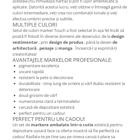
acesteia (nu înmuiează hârtia) și pot fi ușor amestecate și
aplicate. Datorită acestui lucru, veți obține o întreagă gamă de
culori intermediare, veți crea noi combinații tonale și veți
efectua umbriri precise și subtile.
MULTIPLE CULORI
Setul de culori marker Touch a fost selectat în așa fel încât să
poată fi folosit în diverse domenii ale desenului: de la
design
vestimentar
, prin
design de produs
, până la desen
de
arhitectură
,
peisaje
și
manga
. Încearcă-l și exprimă-ți
creativitatea!
AVANTAJELE MARKELOR PROFESIONALE:
pigmentare excelenta
uscare rapidă
rezistent la pete si decolorare
durabilitate - timp lung de scriere și vârf dublu rezistent la
deteriorare
două grosimi de vârf
numerotarea clară a terminalelor
carcasă de depozitare estetică
perfect pentru un cadou!
PERFECT PENTRU UN CADOU!
Un set de
markere ambalate într-o
cutie
estetică pentru
depozitare ușoară face ca oferta noastră să fie perfectă ca
cadou! Rasfata-te pe tine sau pe cineva caruia ii place sa