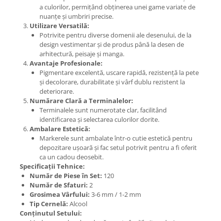
a culorilor, permițând obținerea unei game variate de
nuanțe și umbriri precise.
Utilizare Versatilă:
Potrivite pentru diverse domenii ale desenului, de la
design vestimentar și de produs până la desen de
arhitectură, peisaje și manga.
Avantaje Profesionale:
Pigmentare excelentă, uscare rapidă, rezistență la pete
și decolorare, durabilitate și vârf dublu rezistent la
deteriorare.
Numărare Clară a Terminalelor:
Terminalele sunt numerotate clar, facilitând
identificarea și selectarea culorilor dorite.
Ambalare Estetică:
Markerele sunt ambalate într-o cutie estetică pentru
depozitare ușoară și fac setul potrivit pentru a fi oferit
ca un cadou deosebit.
Specificații Tehnice:
Număr de Piese în Set:
120
Număr de Sfaturi:
2
Grosimea Vârfului:
3-6 mm / 1-2 mm
Tip Cernelă:
Alcool
Conținutul Setului: