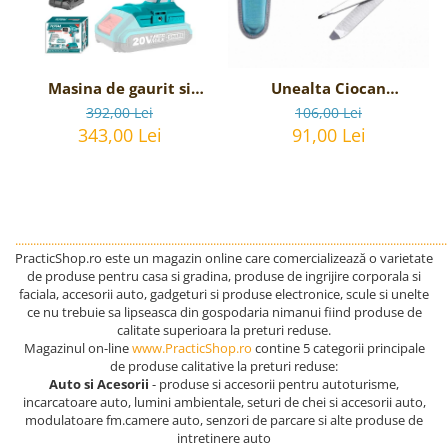
Masina de gaurit si
Unealta Ciocan
insurubat cu acumulator
multifunctional - 12
392,00 Lei
106,00 Lei
TOTAL - 20V, 2Ah,
functii
343,00 Lei
91,00 Lei
................................................................................................................................................
PracticShop.ro este un magazin online care comercializează o varietate
de produse pentru casa si gradina, produse de ingrijire corporala si
faciala, accesorii auto, gadgeturi si produse electronice, scule si unelte
ce nu trebuie sa lipseasca din gospodaria nimanui fiind produse de
calitate superioara la preturi reduse.
Magazinul on-line
www.PracticShop.ro
contine 5 categorii principale
de produse calitative la preturi reduse:
Auto si Acesorii
- produse si accesorii pentru autoturisme,
incarcatoare auto, lumini ambientale, seturi de chei si accesorii auto,
modulatoare fm.camere auto, senzori de parcare si alte produse de
intretinere auto