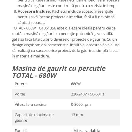
pentru calitatea și fiabilitatea echipamentelor sale, această
mașină de găurit este construită pentru a rezista în timp.
Accesorii Incluse:
Pachetul include accesorii esențiale
pentru a vă începe proiectele imediat, fără a fi nevoie să
căutați separat.
TOTAL - 680W TG1061356 este o alegere ideală pentru cei ce
caută o mașină de găurit cu percuție puternică și versatilă,
gata să facă față cu brio diverselor proiecte de găurire. Cu un
design ergonomic și caracteristici intuitive, aceasta vă va ajuta
să realizați cu succes orice proiect, de la găurirea simplă la cea
în materiale mai dure.
Masina de gaurit cu percutie
TOTAL - 680W
Putere
680W
Voltaj
220-240V / 50-60Hz
Viteza fara sarcina
0-3000 rpm
Capacitate maxima de
13 mm
gaurire
Functii
- Viteza variabila