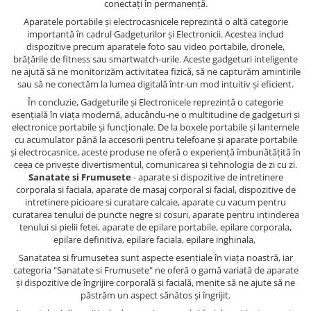
conectați în permanență.
Aparatele portabile și electrocasnicele reprezintă o altă categorie
importantă în cadrul Gadgeturilor și Electronicii. Acestea includ
dispozitive precum aparatele foto sau video portabile, dronele,
brățările de fitness sau smartwatch-urile. Aceste gadgeturi inteligente
ne ajută să ne monitorizăm activitatea fizică, să ne capturăm amintirile
sau să ne conectăm la lumea digitală într-un mod intuitiv și eficient.
În concluzie, Gadgeturile și Electronicele reprezintă o categorie
esențială în viața modernă, aducându-ne o multitudine de gadgeturi și
electronice portabile și funcționale. De la boxele portabile și lanternele
cu acumulator până la accesorii pentru telefoane și aparate portabile
și electrocasnice, aceste produse ne oferă o experiență îmbunătățită în
ceea ce privește divertismentul, comunicarea și tehnologia de zi cu zi.
Sanatate si Frumusete
- aparate si dispozitive de intretinere
corporala si faciala, aparate de masaj corporal si facial, dispozitive de
intretinere picioare si curatare calcaie, aparate cu vacum pentru
curatarea tenului de puncte negre si cosuri, aparate pentru intinderea
tenului si pielii fetei, aparate de epilare portabile, epilare corporala,
epilare definitiva, epilare faciala, epilare inghinala,
Sanatatea si frumusetea sunt aspecte esențiale în viața noastră, iar
categoria "Sanatate si Frumusete" ne oferă o gamă variată de aparate
și dispozitive de îngrijire corporală și facială, menite să ne ajute să ne
păstrăm un aspect sănătos și îngrijit.