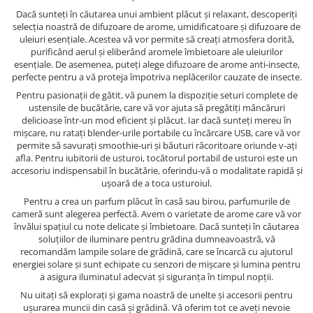
Dacă sunteți în căutarea unui ambient plăcut și relaxant, descoperiți
selecția noastră de difuzoare de arome, umidificatoare și difuzoare de
uleiuri esențiale. Acestea vă vor permite să creați atmosfera dorită,
purificând aerul și eliberând aromele îmbietoare ale uleiurilor
esențiale. De asemenea, puteți alege difuzoare de arome anti-insecte,
perfecte pentru a vă proteja împotriva neplăcerilor cauzate de insecte.
Pentru pasionații de gătit, vă punem la dispoziție seturi complete de
ustensile de bucătărie, care vă vor ajuta să pregătiți mâncăruri
delicioase într-un mod eficient și plăcut. Iar dacă sunteți mereu în
mișcare, nu ratați blender-urile portabile cu încărcare USB, care vă vor
permite să savurați smoothie-uri și băuturi răcoritoare oriunde v-ați
afla. Pentru iubitorii de usturoi, tocătorul portabil de usturoi este un
accesoriu indispensabil în bucătărie, oferindu-vă o modalitate rapidă și
ușoară de a toca usturoiul.
Pentru a crea un parfum plăcut în casă sau birou, parfumurile de
cameră sunt alegerea perfectă. Avem o varietate de arome care vă vor
învălui spațiul cu note delicate și îmbietoare. Dacă sunteți în căutarea
soluțiilor de iluminare pentru grădina dumneavoastră, vă
recomandăm lampile solare de grădină, care se încarcă cu ajutorul
energiei solare și sunt echipate cu senzori de mișcare și lumina pentru
a asigura iluminatul adecvat și siguranța în timpul nopții.
Nu uitați să explorați și gama noastră de unelte și accesorii pentru
ușurarea muncii din casă și grădină. Vă oferim tot ce aveți nevoie