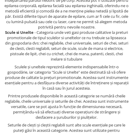
îndepărtarea părului nedorit de pe corp. Acestea pot fi utilizate pentru
epilarea corporală, epilarea facială sau epilarea inghinală, oferindu-ne o
metodă eficientă și comodă de a ne menține pielea netedă și lipsită de
păr. Există diferite tipuri de aparate de epilare, cum ar fi cele cu fir, cele
cu lumină pulsată sau cele cu laser, care ne permit să alegem metoda
potrivită pentru nevoile noastre.
Scule si Unelte
- Categoria unde veti gasi produse calitative la preturi
promotionale de tipul sculelor si uneltelor ce nu trebuie sa lipseasca
din gospodaria dvs: chei reglabile, chei universale, seturi de chei, seturi
de clesti, clesti reglabili, seturi de scule, scule de mana si electrice,
pistoale de lipit, chei cu crichet, chei de mana, patenti, clesti, chei
inelare si tubulare
Sculele și uneltele reprezintă elemente indispensabile într-o
gospodărie, iar categoria "Scule si Unelte" este destinată să vă ofere
produse de calitate la prețuri promotionale. Acestea sunt instrumente
esențiale pentru a desfășura diverse activități de întreținere și reparații
în casă sau în jurul acesteia.
Printre produsele disponibile în această categorie se numără cheile
reglabile, cheile universale și seturile de chei. Acestea sunt instrumente
versatile, care se pot ajusta în funcție de dimensiunea necesară,
permițându-vă să efectuați diverse operațiuni de strângere și
desfacere a șuruburilor și piulițelor.
Seturile de clești și cleștii reglabili sunt alte scule esențiale pe care le
puteți găsi în această categorie. Acestea sunt utilizate pentru