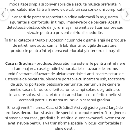
modalitate simplă și convenabilă de a asculta muzica preferată în
timpul călătoriilor, fără a fi nevoie de cabluri sau conexiuni complicate.
Senzorii de parcare reprezintă o adiție valoroasă în asigurarea
siguranței și confortului în timpul manevrelor de parcare. Aceștia
detectează obstacolele din jurul mașinii și emit avertizări sonore sau
vizuale pentru a preveni coliziunile nedorite.
În final, categoria "Auto și Accesorii" cuprinde o gamă largă de produse
de întreținere auto, cum ar fi lubrifianții, soluțiile de curățare,
produsele pentru întreținerea exteriorului și interiorului mașinii
Casa si Gradina
- produse, decoratiuni si ustensiile pentru intretinere
si amenajarea casei, gradinii si bucatariei, difuzoare de arome,
umidificatoare, difuzoare de uleiuri esentiale si anti insecte, seturi de
ustensiile de bucatarie, blendere portabile cu incarcare usb, tocatoare
de usturoi portabile, betisoare parfumate, parfumuri de camera
pentru casa si birou cu diferite arome, lampi solare de gradina cu
incarcare solara si senzori de miscare si lumina si diferite unelte si
accesorii pentru usurarea muncii din casa sui gradina.
Bine ați venit în lumea Casa și Grădină! Aici veți găsi o gamă largă de
produse, decoratiuni și ustensile special concepute pentru întreținerea
și amenajarea casei, grădinii și bucătăriei dumneavoastră. Avem tot ce
aveți nevoie pentru a vă transforma spațiile în locuri confortabile și
pline de stil.