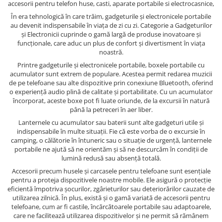
accesorii pentru telefon huse, casti, aparate portabile si electrocasnice,
În era tehnologică în care trăim, gadgeturile și electronicele portabile
au devenit indispensabile în viața de zi cu zi. Categorie a Gadgeturilor
și Electronicii cuprinde o gamă largă de produse inovatoare și
funcționale, care aduc un plus de confort și divertisment în viața
noastră.
Printre gadgeturile și electronicele portabile, boxele portabile cu
acumulator sunt extrem de populare. Acestea permit redarea muzicii
de pe telefoane sau alte dispozitive prin conexiune Bluetooth, oferind
o experiență audio plină de calitate și portabilitate. Cu un acumulator
încorporat, aceste boxe pot fi luate oriunde, de la excursii în natură
până la petreceri în aer liber.
Lanternele cu acumulator sau baterii sunt alte gadgeturi utile și
indispensabile în multe situații. Fie că este vorba de o excursie în
camping, o călătorie în întuneric sau o situație de urgență, lanternele
portabile ne ajută să ne orientăm și să ne descurcăm în condiții de
lumină redusă sau absență totală.
Accesorii precum husele și carcasele pentru telefoane sunt esențiale
pentru a proteja dispozitivele noastre mobile. Ele asigură o protecție
eficientă împotriva șocurilor, zgârieturilor sau deteriorărilor cauzate de
utilizarea zilnică. În plus, există și o gamă variată de accesorii pentru
telefoane, cum ar fi castile, încărcătoarele portabile sau adaptoarele,
care ne facilitează utilizarea dispozitivelor și ne permit să rămânem