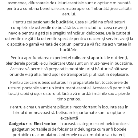
asemenea, difuzoarele de uleiuri esențiale sunt o opțiune minunată
pentru a combina beneficiile aromaterapiei cu îmbunătățirea calității
aerului.
Pentru cei pasionați de bucătărie, Casa și Grădina oferă seturi
complete de ustensile de bucătărie, care includ tot ceea ce aveți
nevoie pentru a găti și a pregăti mâncăruri delicioase. De la cuțite și
ustensile de gătit la ustensile speciale pentru coacere și servire, aveți la
dispoziție o gamă variată de opțiuni pentru a vă facilita activitatea în
bucătărie.
Pentru aprofundarea experienței culinare și aportul de nutrienți,
blenderele portabile cu încărcare USB sunt un must-have în bucătărie.
Acestea vă permit să preparați smoothie-uri și băuturi sănătoase
oriunde v-ați afla, fiind ușor de transportat și utilizat în deplasare.
Pentru cei care iubesc usturoiul în preparatele lor, tocătoarele de
usturoi portabile sunt un instrument esențial. Acestea vă permit să
tocați rapid și ușor usturoiul, fără a vă murdări mâinile sau a pierde
timp prețios.
Pentru a crea un ambient plăcut și reconfortant în locuința sau în
biroul dumneavoastră, betisoarele parfumate sunt o opțiune
excelentă
Gadgeturi si Electronice
- in aceasta categorie sunt aelctronice si
gadgeturi portabile si de folosinta indelungata cum ar fi boxele
portabile cu acumulator, lanternele cu acumulator sau baterii,