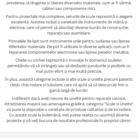
prinderea, strângerea și tăierea diverselor materiale, cum ar fi sârmă,
cabluri sau componente mici.
Pentru proiectele mai complexe, seturile de scule reprezintă o alegere
excelentă. Acestea includ o varietate de instrumente de mână și
electrice, care vă permit să abordați diverse lucrări de construcție,
reparații sau asamblare.
Pistoalele de lipit sunt instrumente utile pentru sudarea sau lipirea
diferitelor materiale. Ele pot fi utilizate în diverse aplicații, cum ar fi
repararea componentelor electronice sau lipirea pieselor metalice.
Cheile cu crichet reprezintă o inovație în domeniul sculelor,
permițându-vă să strângeți sau să desfaceți șuruburile și piulițele cu
mai puțin efort și mai multă precizie.
În plus, această categorie include și alte scule și unelte precum patenti,
clești, chei inelare și tubulare, care vă ajută să vă descurcați într-o
gamă largă de lucrări.
Indiferent dacă aveți nevoie de unelte pentru reparații casnice,
întreținerea mașinii sau amenajarea grădinii, categoria "Scule si Unelte"
vă pune la dispoziție o varietate de produse calitative și de încredere.
Cu aceste scule la îndemână, veți putea realiza cu ușurință diverse
proiecte și vă veți bucura de rezultate profesionale în propriul cămin.