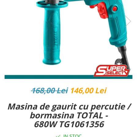
Reparatii si Renovare
168,00 Lei
146,00 Lei
Masina de gaurit cu percutie /
bormasina TOTAL -
680W TG1061356
IN STOC