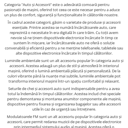
Categoria "Auto și Accesorii" este o adevărată comoară pentru
pasionații de mașini, oferind tot ceea ce este necesar pentru a aduce
un plus de confort, siguranță și funcționalitate în călătoriile noastre.
În cadrul acestei categorii, găsim o varietate de produse și accesorii
esențiale. Printre acestea se numără încărcătoarele auto, care
reprezintă o necesitate în era digitală în care trăim. Cu toții avem
nevoie să ne ținem dispozitivele electronice încărcate în timp ce
suntem în mișcare, iar încărcătoarele auto ne oferă o soluție
convenabilă și eficientă pentru a ne menține telefoanele, tabletele sau
alte dispozitive electronice încărcate în timpul călătoriilor.
Luminiile ambientale sunt un alt accesoriu popular în categoria auto și
accesorii. Acestea adaugă un plus de stil și atmosferă în interiorul
mașinii, oferind o lumină ambientală plăcută și personalizată. De la
culori vibrante până la nuanțe mai subtile, luminiile ambientale pot
transforma interiorul mașinii într-un spațiu confortabil și relaxant.
Seturile de chei și accesorii auto sunt indispensabile pentru a avea
totul la îndemână în timpul călătoriilor. Acestea includ chei speciale
pentru demontarea și montarea anumitor componente ale mașinii,
dispozitive pentru fixarea și organizarea bagajelor sau alte accesorii
utile în caz de urgență sau întreținere.
Modulatoarele FM sunt un alt accesoriu popular în categoria auto și
accesorii, care permit redarea muzicii de pe dispozitivele electronice
prin intermediul sistemului audio al mașinii. Acestea oferă o