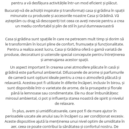
pentru a vă desfășura activitățile într-un mod eficient și plăcut.
Bucurați-vă de achiziții inspirate și transformați casa și grădina în spații
minunate cu produsele și accesoriile noastre Casa și Grădină. Vă
așteptăm cu drag să descoperiți tot ceea ce aveți nevoie pentru a crea
un mediu confortabil și plin de stil în jurul dumneavoastră
Casa și grădina sunt spațiile în care ne petrecem mult timp și dorim să
le transformăm în locuri pline de confort, frumusețe și funcționalitate.
Pentru a realiza acest lucru, Casa și Grădina oferă o gamă variată de
produse, decoratiuni și ustensile special concepute pentru întreținerea
și amenajarea acestor spații.
Un aspect important în crearea unei atmosfere plăcute în casă și
grădină este parfumul ambiental. Difuzoarele de arome și parfumurile
de cameră sunt opțiuni ideale pentru a crea o atmosferă plăcută și
relaxantă. Acestea pot fi utilizate în diferite încăperi, inclusiv în birou, și
sunt disponibile într-o varietate de arome, de la proaspete și florale
până la lemnoase sau condimentate. Ele nu doar îmbunătățesc
mirosul ambiental, ci pot și influența starea noastră de spirit și nivelul
de relaxare.
În plus, avem și umidificatoarele, care pot fi de mare ajutor în
perioadele uscate ale anului sau în încăperi cu aer condiționat excesiv.
Aceste dispozitive ajută la menținerea unui nivel optim de umiditate în
aer, ceea ce poate contribui la sănătatea și confortul nostru. De