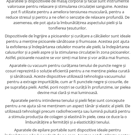
Aparatele și dispozitivele de masaj corporal și facial sunt instrumente
valoroase pentru relaxare și stimularea circulației sanguine. Acestea
pot fi utilizate pentru a ameliora tensiunea musculară, pentru a
reduce stresul și pentru a ne oferi o senzație de relaxare profundă. De
asemenea, ele pot ajuta la îmbunătățirea aspectului pielii și la
tonifierea țesuturilor.
Dispozitivele de îngrijire a picioarelor și curățare a călcâielor sunt ideale
pentru a menține picioarele sănătoase și frumoase. Acestea pot ajuta
la exfolierea și îndepărtarea celulelor moarte ale pielii, la îndepărtarea
calusurilor și a pielii aspre și la stimularea circulației în zona picioarelor.
Astfel, picioarele noastre se vor simți mai bine și vor arăta mai frumos.
Aparatele cu vacuum pentru curățarea tenului de puncte negre și
cosuri reprezintă o soluție eficientă pentru a ne menține pielea curată
și sănătoasă. Aceste dispozitive utilizează tehnologia vacuumului
pentru a extrage impuritățile, cum ar fi punctele negre și cosurile, de
pe suprafața pielii. Astfel, porii noștri se curăță în profunzime, iar pielea
devine mai clară și mai luminoasă.
Aparatele pentru intinderea tenului și pielii feței sunt concepute
pentru a ne ajuta să ne menținem un aspect tânăr și elastic al pielii. Ele
utilizează tehnologii precum radiofrecvența sau lumină pulsată pentru
a stimula producția de colagen și elastină în piele, ceea ce duce la o
îmbunătățire a fermității și a elasticității tenului.
Aparatele de epilare portabile sunt dispozitive ideale pentru