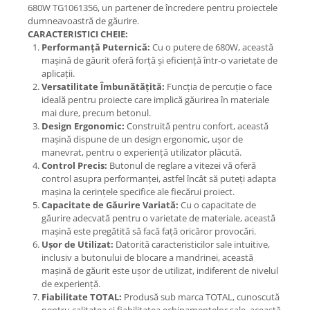
680W TG1061356, un partener de încredere pentru proiectele
dumneavoastră de găurire.
CARACTERISTICI CHEIE:
Performanță Puternică:
Cu o putere de 680W, această
mașină de găurit oferă forță și eficiență într-o varietate de
aplicații.
Versatilitate Îmbunătățită:
Funcția de percuție o face
ideală pentru proiecte care implică găurirea în materiale
mai dure, precum betonul.
Design Ergonomic:
Construită pentru confort, această
mașină dispune de un design ergonomic, ușor de
manevrat, pentru o experiență utilizator plăcută.
Control Precis:
Butonul de reglare a vitezei vă oferă
control asupra performanței, astfel încât să puteți adapta
mașina la cerințele specifice ale fiecărui proiect.
Capacitate de Găurire Variată:
Cu o capacitate de
găurire adecvată pentru o varietate de materiale, această
mașină este pregătită să facă față oricăror provocări.
Ușor de Utilizat:
Datorită caracteristicilor sale intuitive,
inclusiv a butonului de blocare a mandrinei, această
mașină de găurit este ușor de utilizat, indiferent de nivelul
de experiență.
Fiabilitate TOTAL:
Produsă sub marca TOTAL, cunoscută