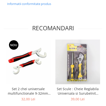
Informatii conformitate produs
RECOMANDARI
NOU
Set 2 chei universale
Set Scule : Cheie Reglabila
multifunctionale 9-32mm,
Universala si Surubelnita
AVX-AG476A
stea si dreapta
32,00 Lei
39,00 Lei
interschimbabila