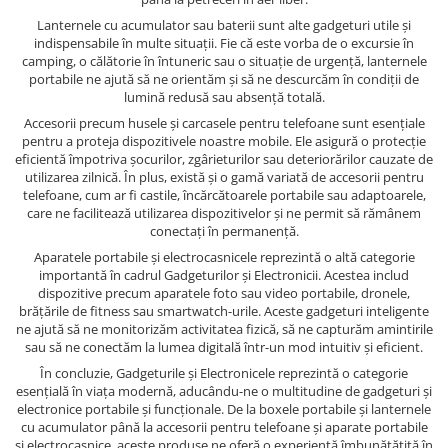
Lanternele cu acumulator sau baterii sunt alte gadgeturi utile și
indispensabile în multe situații. Fie că este vorba de o excursie în
camping, o călătorie în întuneric sau o situație de urgență, lanternele
portabile ne ajută să ne orientăm și să ne descurcăm în condiții de
lumină redusă sau absență totală.
Accesorii precum husele și carcasele pentru telefoane sunt esențiale
pentru a proteja dispozitivele noastre mobile. Ele asigură o protecție
eficientă împotriva șocurilor, zgârieturilor sau deteriorărilor cauzate de
utilizarea zilnică. În plus, există și o gamă variată de accesorii pentru
telefoane, cum ar fi castile, încărcătoarele portabile sau adaptoarele,
care ne facilitează utilizarea dispozitivelor și ne permit să rămânem
conectați în permanență.
Aparatele portabile și electrocasnicele reprezintă o altă categorie
importantă în cadrul Gadgeturilor și Electronicii. Acestea includ
dispozitive precum aparatele foto sau video portabile, dronele,
brățările de fitness sau smartwatch-urile. Aceste gadgeturi inteligente
ne ajută să ne monitorizăm activitatea fizică, să ne capturăm amintirile
sau să ne conectăm la lumea digitală într-un mod intuitiv și eficient.
În concluzie, Gadgeturile și Electronicele reprezintă o categorie
esențială în viața modernă, aducându-ne o multitudine de gadgeturi și
electronice portabile și funcționale. De la boxele portabile și lanternele
cu acumulator până la accesorii pentru telefoane și aparate portabile
și electrocasnice, aceste produse ne oferă o experiență îmbunătățită în