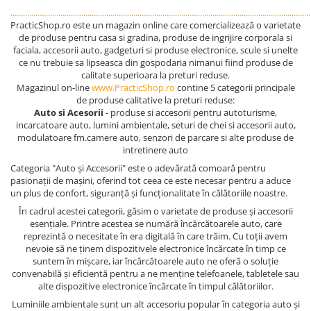
................................................................................................................................................
PracticShop.ro este un magazin online care comercializează o varietate
de produse pentru casa si gradina, produse de ingrijire corporala si
faciala, accesorii auto, gadgeturi si produse electronice, scule si unelte
ce nu trebuie sa lipseasca din gospodaria nimanui fiind produse de
calitate superioara la preturi reduse.
Magazinul on-line
www.PracticShop.ro
contine 5 categorii principale
de produse calitative la preturi reduse:
Auto si Acesorii
- produse si accesorii pentru autoturisme,
incarcatoare auto, lumini ambientale, seturi de chei si accesorii auto,
modulatoare fm.camere auto, senzori de parcare si alte produse de
intretinere auto
Categoria "Auto și Accesorii" este o adevărată comoară pentru
pasionații de mașini, oferind tot ceea ce este necesar pentru a aduce
un plus de confort, siguranță și funcționalitate în călătoriile noastre.
În cadrul acestei categorii, găsim o varietate de produse și accesorii
esențiale. Printre acestea se numără încărcătoarele auto, care
reprezintă o necesitate în era digitală în care trăim. Cu toții avem
nevoie să ne ținem dispozitivele electronice încărcate în timp ce
suntem în mișcare, iar încărcătoarele auto ne oferă o soluție
convenabilă și eficientă pentru a ne menține telefoanele, tabletele sau
alte dispozitive electronice încărcate în timpul călătoriilor.
Luminiile ambientale sunt un alt accesoriu popular în categoria auto și