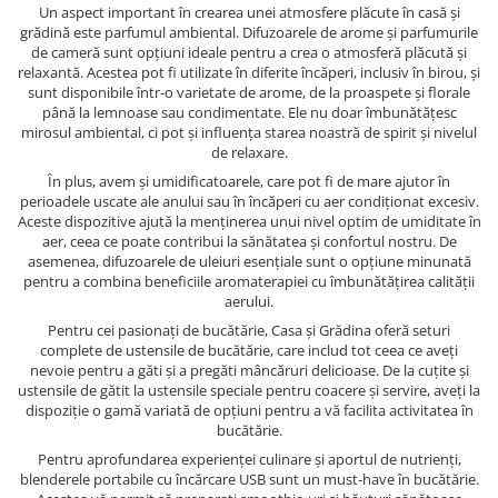
Un aspect important în crearea unei atmosfere plăcute în casă și
grădină este parfumul ambiental. Difuzoarele de arome și parfumurile
de cameră sunt opțiuni ideale pentru a crea o atmosferă plăcută și
relaxantă. Acestea pot fi utilizate în diferite încăperi, inclusiv în birou, și
sunt disponibile într-o varietate de arome, de la proaspete și florale
până la lemnoase sau condimentate. Ele nu doar îmbunătățesc
mirosul ambiental, ci pot și influența starea noastră de spirit și nivelul
de relaxare.
În plus, avem și umidificatoarele, care pot fi de mare ajutor în
perioadele uscate ale anului sau în încăperi cu aer condiționat excesiv.
Aceste dispozitive ajută la menținerea unui nivel optim de umiditate în
aer, ceea ce poate contribui la sănătatea și confortul nostru. De
asemenea, difuzoarele de uleiuri esențiale sunt o opțiune minunată
pentru a combina beneficiile aromaterapiei cu îmbunătățirea calității
aerului.
Pentru cei pasionați de bucătărie, Casa și Grădina oferă seturi
complete de ustensile de bucătărie, care includ tot ceea ce aveți
nevoie pentru a găti și a pregăti mâncăruri delicioase. De la cuțite și
ustensile de gătit la ustensile speciale pentru coacere și servire, aveți la
dispoziție o gamă variată de opțiuni pentru a vă facilita activitatea în
bucătărie.
Pentru aprofundarea experienței culinare și aportul de nutrienți,
blenderele portabile cu încărcare USB sunt un must-have în bucătărie.