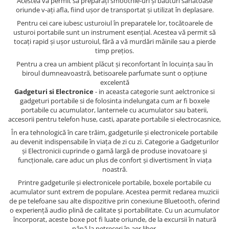
Acestea vă permit să preparați smoothie-uri și băuturi sănătoase
oriunde v-ați afla, fiind ușor de transportat și utilizat în deplasare.
Pentru cei care iubesc usturoiul în preparatele lor, tocătoarele de
usturoi portabile sunt un instrument esențial. Acestea vă permit să
tocați rapid și ușor usturoiul, fără a vă murdări mâinile sau a pierde
timp prețios.
Pentru a crea un ambient plăcut și reconfortant în locuința sau în
biroul dumneavoastră, betisoarele parfumate sunt o opțiune
excelentă
Gadgeturi si Electronice
- in aceasta categorie sunt aelctronice si
gadgeturi portabile si de folosinta indelungata cum ar fi boxele
portabile cu acumulator, lanternele cu acumulator sau baterii,
accesorii pentru telefon huse, casti, aparate portabile si electrocasnice,
În era tehnologică în care trăim, gadgeturile și electronicele portabile
au devenit indispensabile în viața de zi cu zi. Categorie a Gadgeturilor
și Electronicii cuprinde o gamă largă de produse inovatoare și
funcționale, care aduc un plus de confort și divertisment în viața
noastră.
Printre gadgeturile și electronicele portabile, boxele portabile cu
acumulator sunt extrem de populare. Acestea permit redarea muzicii
de pe telefoane sau alte dispozitive prin conexiune Bluetooth, oferind
o experiență audio plină de calitate și portabilitate. Cu un acumulator
încorporat, aceste boxe pot fi luate oriunde, de la excursii în natură
până la petreceri în aer liber.