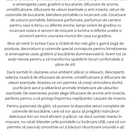
si amenajarea casei, gradinii si bucatariei, difuzoare de arome,
umidificatoare, difuzoare de uleiuri esentiale si anti insecte, seturi de
ustensiile de bucatarie, blendere portabile cu incarcare usb, tocatoare
de usturoi portabile, betisoare parfumate, parfumuri de camera
pentru casa si birou cu diferite arome, lampi solare de gradina cu
incarcare solara si senzori de miscare si lumina si diferite unelte si
accesorii pentru usurarea muncii din casa sui gradina.
Bine ați venit în lumea Casa și Grădină! Aici veți găsi o gamă largă de
produse, decoratiuni și ustensile special concepute pentru întreținerea
și amenajarea casei, grădinii și bucătăriei dumneavoastră. Avem tot ce
aveți nevoie pentru a vă transforma spațiile în locuri confortabile și
pline de stil.
Dacă sunteți în căutarea unui ambient plăcut și relaxant, descoperiți
selecția noastră de difuzoare de arome, umidificatoare și difuzoare de
uleiuri esențiale. Acestea vă vor permite să creați atmosfera dorită,
purificând aerul și eliberând aromele îmbietoare ale uleiurilor
esențiale. De asemenea, puteți alege difuzoare de arome anti-insecte,
perfecte pentru a vă proteja împotriva neplăcerilor cauzate de insecte.
Pentru pasionații de gătit, vă punem la dispoziție seturi complete de
ustensile de bucătărie, care vă vor ajuta să pregătiți mâncăruri
delicioase într-un mod eficient și plăcut. Iar dacă sunteți mereu în
mișcare, nu ratați blender-urile portabile cu încărcare USB, care vă vor
permite să savurați smoothie-uri și băuturi răcoritoare oriunde v-ați