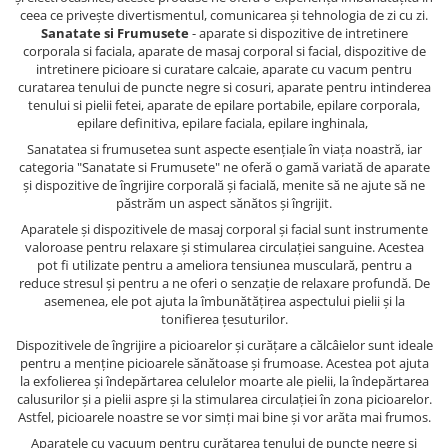
ceea ce privește divertismentul, comunicarea și tehnologia de zi cu zi.
Sanatate si Frumusete
- aparate si dispozitive de intretinere
corporala si faciala, aparate de masaj corporal si facial, dispozitive de
intretinere picioare si curatare calcaie, aparate cu vacum pentru
curatarea tenului de puncte negre si cosuri, aparate pentru intinderea
tenului si pielii fetei, aparate de epilare portabile, epilare corporala,
epilare definitiva, epilare faciala, epilare inghinala,
Sanatatea si frumusetea sunt aspecte esențiale în viața noastră, iar
categoria "Sanatate si Frumusete" ne oferă o gamă variată de aparate
și dispozitive de îngrijire corporală și facială, menite să ne ajute să ne
păstrăm un aspect sănătos și îngrijit.
Aparatele și dispozitivele de masaj corporal și facial sunt instrumente
valoroase pentru relaxare și stimularea circulației sanguine. Acestea
pot fi utilizate pentru a ameliora tensiunea musculară, pentru a
reduce stresul și pentru a ne oferi o senzație de relaxare profundă. De
asemenea, ele pot ajuta la îmbunătățirea aspectului pielii și la
tonifierea țesuturilor.
Dispozitivele de îngrijire a picioarelor și curățare a călcâielor sunt ideale
pentru a menține picioarele sănătoase și frumoase. Acestea pot ajuta
la exfolierea și îndepărtarea celulelor moarte ale pielii, la îndepărtarea
calusurilor și a pielii aspre și la stimularea circulației în zona picioarelor.
Astfel, picioarele noastre se vor simți mai bine și vor arăta mai frumos.
Aparatele cu vacuum pentru curățarea tenului de puncte negre și