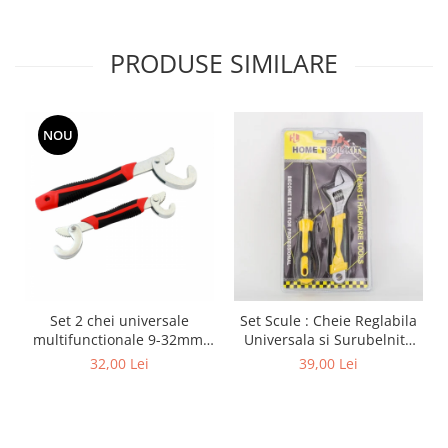
PRODUSE SIMILARE
NOU
Set 2 chei universale
Set Scule : Cheie Reglabila
multifunctionale 9-32mm,
Universala si Surubelnita
AVX-AG476A
stea si dreapta
32,00 Lei
39,00 Lei
interschimbabila