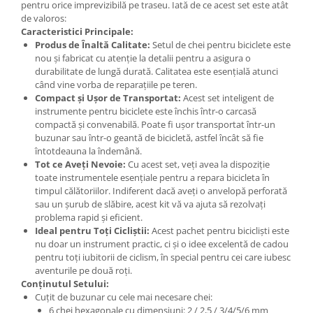
pentru orice imprevizibilă pe traseu. Iată de ce acest set este atât
de valoros:
Caracteristici Principale:
Produs de Înaltă Calitate:
Setul de chei pentru biciclete este
nou și fabricat cu atenție la detalii pentru a asigura o
durabilitate de lungă durată. Calitatea este esențială atunci
când vine vorba de reparațiile pe teren.
Compact și Ușor de Transportat:
Acest set inteligent de
instrumente pentru biciclete este închis într-o carcasă
compactă și convenabilă. Poate fi ușor transportat într-un
buzunar sau într-o geantă de bicicletă, astfel încât să fie
întotdeauna la îndemână.
Tot ce Aveți Nevoie:
Cu acest set, veți avea la dispoziție
toate instrumentele esențiale pentru a repara bicicleta în
timpul călătoriilor. Indiferent dacă aveți o anvelopă perforată
sau un șurub de slăbire, acest kit vă va ajuta să rezolvați
problema rapid și eficient.
Ideal pentru Toți Cicliștii:
Acest pachet pentru bicicliști este
nu doar un instrument practic, ci și o idee excelentă de cadou
pentru toți iubitorii de ciclism, în special pentru cei care iubesc
aventurile pe două roți.
Conținutul Setului:
Cuțit de buzunar cu cele mai necesare chei:
6 chei hexagonale cu dimensiuni: 2 / 2,5 / 3/4/5/6 mm