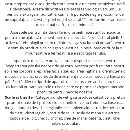
cosuri reprezintă o soluție eficientă pentru a ne menține pielea curată
și sănătoasă. Aceste dispozitive utilizează tehnologia vacuumului
pentru a extrage impuritățile, cum ar fi punctele negre și cosurile, de
pe suprafața pielii. Astfel, porii noștri se curăță în profunzime, iar pielea
devine mai clară și mai luminoasă.
Aparatele pentru intinderea tenului și pielii feței sunt concepute
pentru a ne ajuta să ne menținem un aspect tânăr și elastic al pielii. Ele
utilizează tehnologii precum radiofrecvența sau lumină pulsată pentru
a stimula producția de colagen și elastină în piele, ceea ce duce la o
îmbunătățire a fermității și a elasticității tenului.
Aparatele de epilare portabile sunt dispozitive ideale pentru
îndepărtarea părului nedorit de pe corp. Acestea pot fi utilizate pentru
epilarea corporală, epilarea facială sau epilarea inghinală, oferindu-ne o
metodă eficientă și comodă de a ne menține pielea netedă și lipsită de
păr. Există diferite tipuri de aparate de epilare, cum ar fi cele cu fir, cele
cu lumină pulsată sau cele cu laser, care ne permit să alegem metoda
potrivită pentru nevoile noastre.
Scule si Unelte
- Categoria unde veti gasi produse calitative la preturi
promotionale de tipul sculelor si uneltelor ce nu trebuie sa lipseasca
din gospodaria dvs: chei reglabile, chei universale, seturi de chei, seturi
de clesti, clesti reglabili, seturi de scule, scule de mana si electrice,
pistoale de lipit, chei cu crichet, chei de mana, patenti, clesti, chei
inelare si tubulare