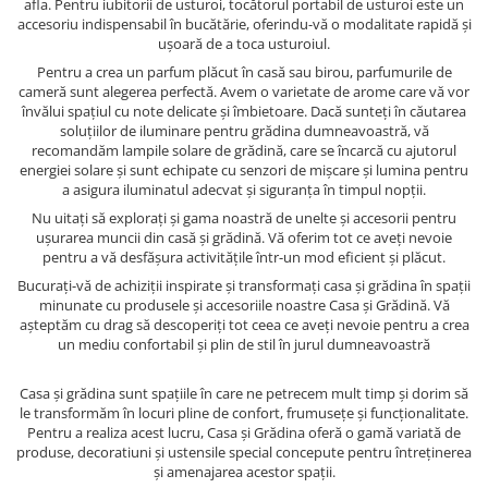
afla. Pentru iubitorii de usturoi, tocătorul portabil de usturoi este un
accesoriu indispensabil în bucătărie, oferindu-vă o modalitate rapidă și
ușoară de a toca usturoiul.
Pentru a crea un parfum plăcut în casă sau birou, parfumurile de
cameră sunt alegerea perfectă. Avem o varietate de arome care vă vor
învălui spațiul cu note delicate și îmbietoare. Dacă sunteți în căutarea
soluțiilor de iluminare pentru grădina dumneavoastră, vă
recomandăm lampile solare de grădină, care se încarcă cu ajutorul
energiei solare și sunt echipate cu senzori de mișcare și lumina pentru
a asigura iluminatul adecvat și siguranța în timpul nopții.
Nu uitați să explorați și gama noastră de unelte și accesorii pentru
ușurarea muncii din casă și grădină. Vă oferim tot ce aveți nevoie
pentru a vă desfășura activitățile într-un mod eficient și plăcut.
Bucurați-vă de achiziții inspirate și transformați casa și grădina în spații
minunate cu produsele și accesoriile noastre Casa și Grădină. Vă
așteptăm cu drag să descoperiți tot ceea ce aveți nevoie pentru a crea
un mediu confortabil și plin de stil în jurul dumneavoastră
Casa și grădina sunt spațiile în care ne petrecem mult timp și dorim să
le transformăm în locuri pline de confort, frumusețe și funcționalitate.
Pentru a realiza acest lucru, Casa și Grădina oferă o gamă variată de
produse, decoratiuni și ustensile special concepute pentru întreținerea
și amenajarea acestor spații.