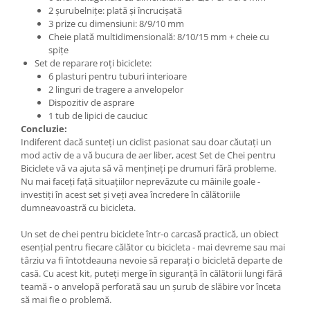
2 șurubelnițe: plată și încrucișată
3 prize cu dimensiuni: 8/9/10 mm
Cheie plată multidimensională: 8/10/15 mm + cheie cu
spițe
Set de reparare roți biciclete:
6 plasturi pentru tuburi interioare
2 linguri de tragere a anvelopelor
Dispozitiv de asprare
1 tub de lipici de cauciuc
Concluzie:
Indiferent dacă sunteți un ciclist pasionat sau doar căutați un
mod activ de a vă bucura de aer liber, acest Set de Chei pentru
Biciclete vă va ajuta să vă mențineți pe drumuri fără probleme.
Nu mai faceți față situațiilor neprevăzute cu mâinile goale -
investiți în acest set și veți avea încredere în călătoriile
dumneavoastră cu bicicleta.
Un set de chei pentru biciclete într-o carcasă practică, un obiect
esențial pentru fiecare călător cu bicicleta - mai devreme sau mai
târziu va fi întotdeauna nevoie să reparați o bicicletă departe de
casă. Cu acest kit, puteți merge în siguranță în călătorii lungi fără
teamă - o anvelopă perforată sau un șurub de slăbire vor înceta
să mai fie o problemă.