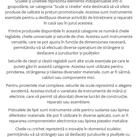
Sculele și uneltele reprezintă elemente indispensabile într-o
gospodărie, iar categoria "Scule si Unelte" este destinată să vă ofere
produse de calitate la prețuri promotionale. Acestea sunt instrumente
esențiale pentru a desfășura diverse activități de întreținere și reparații
în casă sau în jurul acesteia.
Printre produsele disponibile în această categorie se numără cheile
reglabile, cheile universale și seturile de chei. Acestea sunt instrumente
versatile, care se pot ajusta în funcție de dimensiunea necesară,
permițându-vă să efectuați diverse operațiuni de strângere și
desfacere a șuruburilor și piulițelor.
Seturile de clești și cleștii reglabili sunt alte scule esențiale pe care le
puteți găsi în această categorie. Acestea sunt utilizate pentru
prinderea, strângerea și tăierea diverselor materiale, cum ar fi sârmă,
cabluri sau componente mici.
Pentru proiectele mai complexe, seturile de scule reprezintă o alegere
excelentă. Acestea includ o varietate de instrumente de mână și
electrice, care vă permit să abordați diverse lucrări de construcție,
reparații sau asamblare.
Pistoalele de lipit sunt instrumente utile pentru sudarea sau lipirea
diferitelor materiale. Ele pot fi utilizate în diverse aplicații, cum ar fi
repararea componentelor electronice sau lipirea pieselor metalice.
Cheile cu crichet reprezintă o inovație în domeniul sculelor,
permițându-vă să strângeți sau să desfaceți șuruburile și piulițele cu