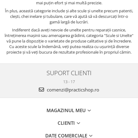
mai puțin efort și mai multă precizie.
În plus, această categorie include și alte scule și unelte precum patenti,
clești, chei inelare și tubulare, care vă ajută să vă descurcați într-o
gamă largă de lucrări.
Indiferent dacă aveți nevoie de unelte pentru reparații casnice,
întreținerea mașinii sau amenajarea grădinii, categoria "Scule si Unelte"
vă pune la dispoziție o varietate de produse calitative și de încredere.
Cu aceste scule la îndemână, veți putea realiza cu ușurință diverse
proiecte și vă veți bucura de rezultate profesionale în propriul cămin.
SUPORT CLIENTI
13 - 17
comenzi@practicshop.ro
MAGAZINUL MEU
CLIENTI
DATE COMERCIALE