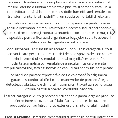
accesorii. Acestea adaugă un plus de stil și atmosferă în interiorul
mașinii, oferind o lumină ambientală plăcută și personalizată. De la
culori vibrante până la nuanțe mai subtile, luminiile ambientale pot
transforma interiorul mașinii într-un spațiu confortabil și relaxant.
Seturile de chei și accesorii auto sunt indispensabile pentru a avea
totul la îndemână în timpul călătoriilor. Acestea includ chei speciale
pentru demontarea și montarea anumitor componente ale mașinii,
dispozitive pentru fixarea și organizarea bagajelor sau alte accesorii
utile în caz de urgență sau întreținere.
Modulatoarele FM sunt un alt accesoriu popular în categoria auto și
accesorii, care permit redarea muzicii de pe dispozitivele electronice
prin intermediul sistemului audio al mașinii. Acestea oferă o
modalitate simplă și convenabilă de a asculta muzica preferată în
timpul călătoriilor, fără a fi nevoie de cabluri sau conexiuni complicate.
Senzorii de parcare reprezintă o adiție valoroasă în asigurarea
siguranței și confortului în timpul manevrelor de parcare. Aceștia
detectează obstacolele din jurul mașinii și emit avertizări sonore sau
vizuale pentru a preveni coliziunile nedorite.
În final, categoria "Auto și Accesorii" cuprinde o gamă largă de produse
de întreținere auto, cum ar fi lubrifianții, soluțiile de curățare,
produsele pentru întreținerea exteriorului și interiorului mașinii
Casa si Gradina
- produse, decoratiuni si ustensiile pentru intretinere