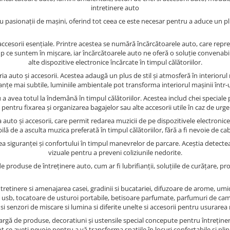
intretinere auto
pasionații de mașini, oferind tot ceea ce este necesar pentru a aduce un plus 
accesorii esențiale. Printre acestea se numără încărcătoarele auto, care reprez
mp ce suntem în mișcare, iar încărcătoarele auto ne oferă o soluție convenabil
alte dispozitive electronice încărcate în timpul călătoriilor.
a auto și accesorii. Acestea adaugă un plus de stil și atmosferă în interiorul
anțe mai subtile, luminiile ambientale pot transforma interiorul mașinii într-u
tru a avea totul la îndemână în timpul călătoriilor. Acestea includ chei spe
 pentru fixarea și organizarea bagajelor sau alte accesorii utile în caz de urge
uto și accesorii, care permit redarea muzicii de pe dispozitivele electronice
lă de a asculta muzica preferată în timpul călătoriilor, fără a fi nevoie de ca
ea siguranței și confortului în timpul manevrelor de parcare. Aceștia detectea
vizuale pentru a preveni coliziunile nedorite.
e produse de întreținere auto, cum ar fi lubrifianții, soluțiile de curățare, pr
tretinere si amenajarea casei, gradinii si bucatariei, difuzoare de arome, umidi
e usb, tocatoare de usturoi portabile, betisoare parfumate, parfumuri de cam
si senzori de miscare si lumina si diferite unelte si accesorii pentru usurarea
 largă de produse, decoratiuni și ustensile special concepute pentru întrețin
 ce aveți nevoie pentru a vă transforma spațiile în locuri confortabile și pline