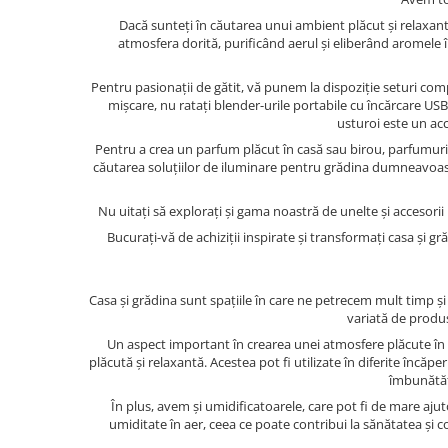
Dacă sunteți în căutarea unui ambient plăcut și relaxant,
atmosfera dorită, purificând aerul și eliberând aromele 
Pentru pasionații de gătit, vă punem la dispoziție seturi comp
mișcare, nu ratați blender-urile portabile cu încărcare USB,
usturoi este un acc
Pentru a crea un parfum plăcut în casă sau birou, parfumuril
căutarea soluțiilor de iluminare pentru grădina dumneavoastr
Nu uitați să explorați și gama noastră de unelte și accesorii
Bucurați-vă de achiziții inspirate și transformați casa și 
Casa și grădina sunt spațiile în care ne petrecem mult timp și
variată de produs
Un aspect important în crearea unei atmosfere plăcute în 
plăcută și relaxantă. Acestea pot fi utilizate în diferite încăp
îmbunătățe
În plus, avem și umidificatoarele, care pot fi de mare aju
umiditate în aer, ceea ce poate contribui la sănătatea și