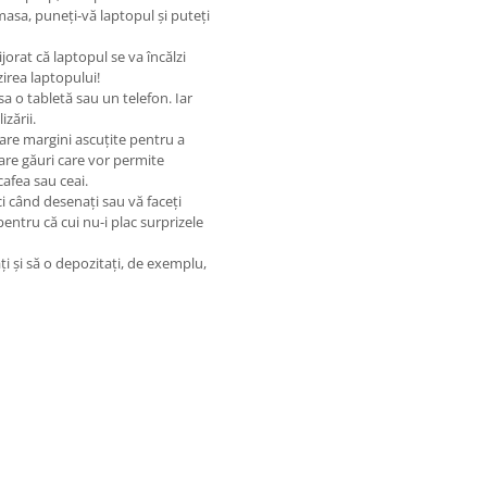
masa, puneți-vă laptopul și puteți
rijorat că laptopul se va încălzi
irea laptopului!
sa o tabletă sau un telefon. Iar
zării.
u are margini ascuțite pentru a
l are găuri care vor permite
afea sau ceai.
ci când desenați sau vă faceți
pentru că cui nu-i plac surprizele
ați și să o depozitați, de exemplu,