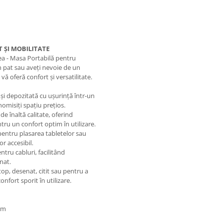
 ȘI MOBILITATE
ea - Masa Portabilă pentru
în pat sau aveți nevoie de un
ă oferă confort și versatilitate.
și depozitată cu ușurință într-un
nomisiți spațiu prețios.
de înaltă calitate, oferind
ntru un confort optim în utilizare.
pentru plasarea tabletelor sau
r accesibil.
tru cabluri, facilitând
nat.
top, desenat, citit sau pentru a
nfort sporit în utilizare.
 cm