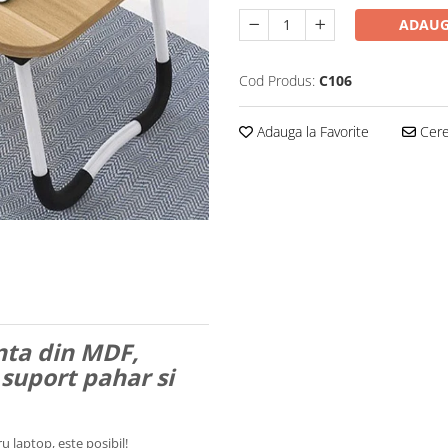
ADAUG
Cod Produs:
C106
Adauga la Favorite
Cere 
nta din MDF,
suport pahar si
u laptop, este posibil!