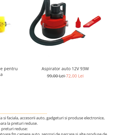
-35%
ire pentru
Aspirator auto 12V 93W
Zgarda il
na
99,00 Lei
72,00 Lei
....................................................
si faciala, accesorii auto, gadgeturi si produse electronice,
ara la preturi reduse.
a preturi reduse:
latoare fm.camere auto, senzori de parcare si alte produse de