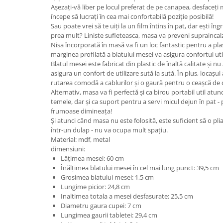
Așezați-vă liber pe locul preferat de pe canapea, desfaceți 
începe să lucrați în cea mai confortabilă poziție posibilă!
Sau poate vrei să te uiți la un film întins în pat, dar ești îng
prea mult? Liniste sufleteasca, masa va preveni supraincalz
Nisa încorporată în masă va fi un loc fantastic pentru a pla
marginea profilată a blatului mesei va asigura confortul utili
Blatul mesei este fabricat din plastic de înaltă calitate și n
asigura un confort de utilizare sută la sută. În plus, locașu
rutarea comodă a cablurilor și o gaură pentru o ceașcă de c
Alternativ, masa va fi perfectă și ca birou portabil util atun
temele, dar și ca suport pentru a servi micul dejun în pat - 
frumoase dimineața!
Și atunci când masa nu este folosită, este suficient să o pli
într-un dulap - nu va ocupa mult spațiu.
Material: mdf, metal
dimensiuni:
Lățimea mesei: 60 cm
Înălțimea blatului mesei în cel mai lung punct: 39,5 cm
Grosimea blatului mesei: 1,5 cm
Lungime picior: 24,8 cm
Inaltimea totala a mesei desfasurate: 25,5 cm
Diametru gaura cupei: 7 cm
Lungimea gaurii tabletei: 29,4 cm