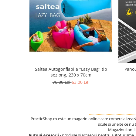
Saltea Autogonflabila "Lazy Bag" tip
Panou
sezlong, 230 x 70cm
76,00 Lei
63,00 Lei
...................................................
PracticShop.ro este un magazin online care comercializează o
scule si unelte ce nu
Magazinul on-l
Auto si Acesorii
- produse si accesorii pentru autoturisme, 