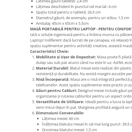
Latimea gaurii tabletei: 2,4 cm
Lățimea deschiderii în punctul cel mai lat: 4 cm
Spațiu total pentru o tabletă: 26,5 cm
Diametrul găurii, de exemplu, pentru un stilou: 1,5 cm
Ambalaj: 45cm x 65cm x 5.5cm
MASĂ PORTABILĂ PENTRU LAPTOP - PENTRU CONFORT
Iată o soluție ingenioasă pentru a îmbina munca cu plăcer
Laptop! Indiferent dacă lucrați de pe canapea, vă relaxați 
spațiu suplimentar pentru activități creative, această masă v
Caracteristici Cheie:
Mobilitate și Ușor de Depozitat:
Masa poate fi pliată 
dulap sau sub pat atunci când nu este în uz. Astfel, eco
Material Durabil:
Blatul mesei este realizat din plastic 
rezistență și durabilitate. Nu există margini ascuțite pe
Nisă Încorporată:
Masa are o nisă integrată perfectă 
telefoanelor. Acest spațiu suplimentar este practic și ușo
Găuri pentru Cabluri:
Designul mesei include găuri pen
organizarea și rutarea cablurilor pentru un aspect ordo
Versatilitate de Utilizare:
Ideală pentru a lucra la lap
servi micul dejun în pat. Marginea profilată asigură un co
Dimensiuni Convenabile:
Lățimea mesei: 60 cm
Înălțimea blatului mesei în cel mai lung punct: 39,5
Grosimea blatului mesei: 1,5 cm