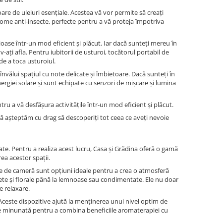
are de uleiuri esențiale. Acestea vă vor permite să creați
rome anti-insecte, perfecte pentru a vă proteja împotriva
ioase într-un mod eficient și plăcut. Iar dacă sunteți mereu în
-ați afla. Pentru iubitorii de usturoi, tocătorul portabil de
de a toca usturoiul.
vălui spațiul cu note delicate și îmbietoare. Dacă sunteți în
rgiei solare și sunt echipate cu senzori de mișcare și lumina
ru a vă desfășura activitățile într-un mod eficient și plăcut.
 Vă așteptăm cu drag să descoperiți tot ceea ce aveți nevoie
ate. Pentru a realiza acest lucru, Casa și Grădina oferă o gamă
ea acestor spații.
le de cameră sunt opțiuni ideale pentru a crea o atmosferă
oaspete și florale până la lemnoase sau condimentate. Ele nu doar
e relaxare.
 Aceste dispozitive ajută la menținerea unui nivel optim de
une minunată pentru a combina beneficiile aromaterapiei cu