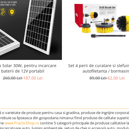
 Solar 30W, pentru incarcare
Set 4 perii de curatare si slefu
baterii de 12V portabil
autofiletanta / bormasi
260,00 Lei
187,00 Lei
89,00 Lei
62,00 Lei
......................................................................................................................................................
 varietate de produse pentru casa si gradina, produse de ingrijire corporala 
 trebuie sa lipseasca din gospodaria nimanui fiind produse de calitate superio
ine
www.PracticShop.ro
contine 5 categorii principale de produse calitative l
incarcatoare auto, lumini ambientale, seturi de chei si accesorii auto, modu