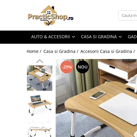
Auto & Accesorii
Casa si Gradina
Gadgeturi & Electronice
Sanatate & Frumusete
Scule & Unelte
Accesorii Auto-Moto
Accesorii Casa si Gradina
Boxe Portabile
Aparate de Masaj
Chei Reglabile
AUTO & ACCESORII
CASA SI GRADINA
GAD
Accesorii Iarna
Betisoare Parfumate
Camere IP Home
Aparate Epilatoare
Pistoale de Lipit
Home /
Casa si Gradina /
Accesorii Casa si Gradina /
Compresoare si Pompe
Blender & Tocatoare
Iluminare Ambientala Home
Ingrijire Calcaie
Scule Electrice
Iluminare Ambientala
Cadouri
Lanterne
Ingrijire Ten
Scule cu Acumulator
-29%
NOU
Scule la Priza 220V
Incarcator Auto
Decoratiuni
Pistol Masaj
Masini de Tuns
Truse de Scule
Modulator FM
Decoratiuni de Craciun
SmartHome
Unelte Multifunctionale
Tablou Canvas
Pompe Combustibil
Difuzor Arome & Umidificator
Instrumente de Supravietuire
Scule Auto-Moto
Scule Multifunctionale
Lampi Solare
Parfum de Camera
Parfumuri & Aromaterapie
Pompe si Filtre Apa