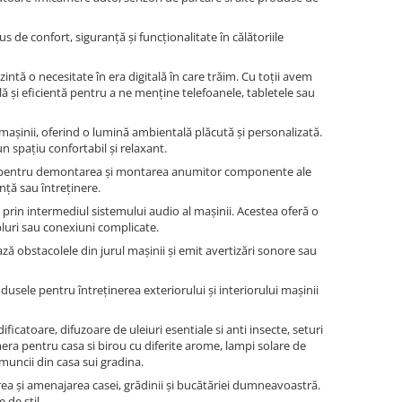
de confort, siguranță și funcționalitate în călătoriile
intă o necesitate în era digitală în care trăim. Cu toții avem
ă și eficientă pentru a ne menține telefoanele, tabletele sau
 mașinii, oferind o lumină ambientală plăcută și personalizată.
n spațiu confortabil și relaxant.
ciale pentru demontarea și montarea anumitor componente ale
nță sau întreținere.
 prin intermediul sistemului audio al mașinii. Acestea oferă o
bluri sau conexiuni complicate.
ză obstacolele din jurul mașinii și emit avertizări sonore sau
odusele pentru întreținerea exteriorului și interiorului mașinii
ficatoare, difuzoare de uleiuri esentiale si anti insecte, seturi
era pentru casa si birou cu diferite arome, lampi solare de
 muncii din casa sui gradina.
erea și amenajarea casei, grădinii și bucătăriei dumneavoastră.
 de stil.