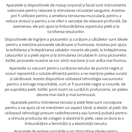
Aparatele și dispozitivele de masaj corporal și facial sunt instrumente
valoroase pentru relaxare și stimularea circulației sanguine. Acestea
pot fi utilizate pentru a ameliora tensiunea musculară, pentru a
reduce stresul și pentru a ne oferi o senzație de relaxare profundă. De
asemenea, ele pot ajuta la îmbunătățirea aspectului pielii și la
tonifierea țesuturilor.
Dispozitivele de îngrijire a picioarelor și curățare a călcâielor sunt ideale
pentru a menține picioarele sănătoase și frumoase. Acestea pot ajuta
la exfolierea și îndepărtarea celulelor moarte ale pielii, la îndepărtarea
calusurilor și a pielii aspre și la stimularea circulației în zona picioarelor.
Astfel, picioarele noastre se vor simți mai bine și vor arăta mai frumos.
Aparatele cu vacuum pentru curățarea tenului de puncte negre și
cosuri reprezintă o soluție eficientă pentru a ne menține pielea curată
și sănătoasă. Aceste dispozitive utilizează tehnologia vacuumului
pentru a extrage impuritățile, cum ar fi punctele negre și cosurile, de
pe suprafața pielii. Astfel, porii noștri se curăță în profunzime, iar pielea
devine mai clară și mai luminoasă.
Aparatele pentru intinderea tenului și pielii feței sunt concepute
pentru a ne ajuta să ne menținem un aspect tânăr și elastic al pielii. Ele
utilizează tehnologii precum radiofrecvența sau lumină pulsată pentru
a stimula producția de colagen și elastină în piele, ceea ce duce la o
îmbunătățire a fermității și a elasticității tenului.
Aparatele de epilare portabile sunt dispozitive ideale pentru