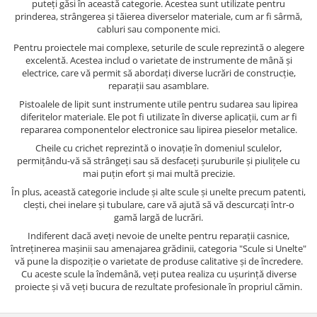
puteți găsi în această categorie. Acestea sunt utilizate pentru
prinderea, strângerea și tăierea diverselor materiale, cum ar fi sârmă,
cabluri sau componente mici.
Pentru proiectele mai complexe, seturile de scule reprezintă o alegere
excelentă. Acestea includ o varietate de instrumente de mână și
electrice, care vă permit să abordați diverse lucrări de construcție,
reparații sau asamblare.
Pistoalele de lipit sunt instrumente utile pentru sudarea sau lipirea
diferitelor materiale. Ele pot fi utilizate în diverse aplicații, cum ar fi
repararea componentelor electronice sau lipirea pieselor metalice.
Cheile cu crichet reprezintă o inovație în domeniul sculelor,
permițându-vă să strângeți sau să desfaceți șuruburile și piulițele cu
mai puțin efort și mai multă precizie.
În plus, această categorie include și alte scule și unelte precum patenti,
clești, chei inelare și tubulare, care vă ajută să vă descurcați într-o
gamă largă de lucrări.
Indiferent dacă aveți nevoie de unelte pentru reparații casnice,
întreținerea mașinii sau amenajarea grădinii, categoria "Scule si Unelte"
vă pune la dispoziție o varietate de produse calitative și de încredere.
Cu aceste scule la îndemână, veți putea realiza cu ușurință diverse
proiecte și vă veți bucura de rezultate profesionale în propriul cămin.