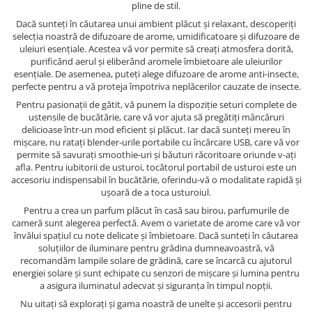
pline de stil.
Dacă sunteți în căutarea unui ambient plăcut și relaxant, descoperiți
selecția noastră de difuzoare de arome, umidificatoare și difuzoare de
uleiuri esențiale. Acestea vă vor permite să creați atmosfera dorită,
purificând aerul și eliberând aromele îmbietoare ale uleiurilor
esențiale. De asemenea, puteți alege difuzoare de arome anti-insecte,
perfecte pentru a vă proteja împotriva neplăcerilor cauzate de insecte.
Pentru pasionații de gătit, vă punem la dispoziție seturi complete de
ustensile de bucătărie, care vă vor ajuta să pregătiți mâncăruri
delicioase într-un mod eficient și plăcut. Iar dacă sunteți mereu în
mișcare, nu ratați blender-urile portabile cu încărcare USB, care vă vor
permite să savurați smoothie-uri și băuturi răcoritoare oriunde v-ați
afla. Pentru iubitorii de usturoi, tocătorul portabil de usturoi este un
accesoriu indispensabil în bucătărie, oferindu-vă o modalitate rapidă și
ușoară de a toca usturoiul.
Pentru a crea un parfum plăcut în casă sau birou, parfumurile de
cameră sunt alegerea perfectă. Avem o varietate de arome care vă vor
învălui spațiul cu note delicate și îmbietoare. Dacă sunteți în căutarea
soluțiilor de iluminare pentru grădina dumneavoastră, vă
recomandăm lampile solare de grădină, care se încarcă cu ajutorul
energiei solare și sunt echipate cu senzori de mișcare și lumina pentru
a asigura iluminatul adecvat și siguranța în timpul nopții.
Nu uitați să explorați și gama noastră de unelte și accesorii pentru