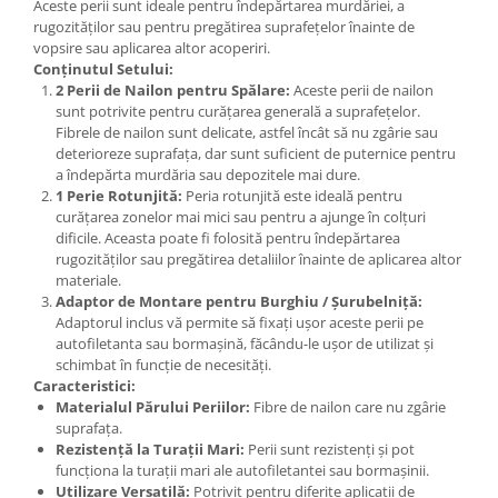
Aceste perii sunt ideale pentru îndepărtarea murdăriei, a
rugozităților sau pentru pregătirea suprafețelor înainte de
vopsire sau aplicarea altor acoperiri.
Conținutul Setului:
2 Perii de Nailon pentru Spălare:
Aceste perii de nailon
sunt potrivite pentru curățarea generală a suprafețelor.
Fibrele de nailon sunt delicate, astfel încât să nu zgârie sau
deterioreze suprafața, dar sunt suficient de puternice pentru
a îndepărta murdăria sau depozitele mai dure.
1 Perie Rotunjită:
Peria rotunjită este ideală pentru
curățarea zonelor mai mici sau pentru a ajunge în colțuri
dificile. Aceasta poate fi folosită pentru îndepărtarea
rugozităților sau pregătirea detaliilor înainte de aplicarea altor
materiale.
Adaptor de Montare pentru Burghiu / Șurubelniță:
Adaptorul inclus vă permite să fixați ușor aceste perii pe
autofiletanta sau bormașină, făcându-le ușor de utilizat și
schimbat în funcție de necesități.
Caracteristici:
Materialul Părului Periilor:
Fibre de nailon care nu zgârie
suprafața.
Rezistență la Turații Mari:
Perii sunt rezistenți și pot
funcționa la turații mari ale autofiletantei sau bormașinii.
Utilizare Versatilă:
Potrivit pentru diferite aplicații de