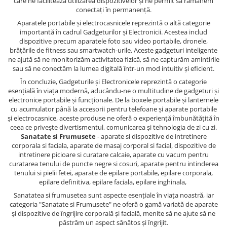
care ne facilitează utilizarea dispozitivelor și ne permit să rămânem
conectați în permanență.
Aparatele portabile și electrocasnicele reprezintă o altă categorie
importantă în cadrul Gadgeturilor și Electronicii. Acestea includ
dispozitive precum aparatele foto sau video portabile, dronele,
brățările de fitness sau smartwatch-urile. Aceste gadgeturi inteligente
ne ajută să ne monitorizăm activitatea fizică, să ne capturăm amintirile
sau să ne conectăm la lumea digitală într-un mod intuitiv și eficient.
În concluzie, Gadgeturile și Electronicele reprezintă o categorie
esențială în viața modernă, aducându-ne o multitudine de gadgeturi și
electronice portabile și funcționale. De la boxele portabile și lanternele
cu acumulator până la accesorii pentru telefoane și aparate portabile
și electrocasnice, aceste produse ne oferă o experiență îmbunătățită în
ceea ce privește divertismentul, comunicarea și tehnologia de zi cu zi.
Sanatate si Frumusete
- aparate si dispozitive de intretinere
corporala si faciala, aparate de masaj corporal si facial, dispozitive de
intretinere picioare si curatare calcaie, aparate cu vacum pentru
curatarea tenului de puncte negre si cosuri, aparate pentru intinderea
tenului si pielii fetei, aparate de epilare portabile, epilare corporala,
epilare definitiva, epilare faciala, epilare inghinala,
Sanatatea si frumusetea sunt aspecte esențiale în viața noastră, iar
categoria "Sanatate si Frumusete" ne oferă o gamă variată de aparate
și dispozitive de îngrijire corporală și facială, menite să ne ajute să ne
păstrăm un aspect sănătos și îngrijit.