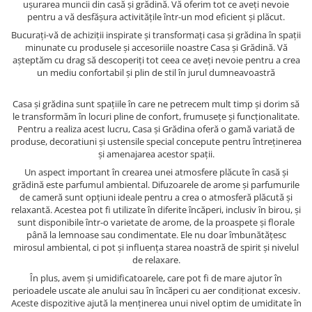
ușurarea muncii din casă și grădină. Vă oferim tot ce aveți nevoie
pentru a vă desfășura activitățile într-un mod eficient și plăcut.
Bucurați-vă de achiziții inspirate și transformați casa și grădina în spații
minunate cu produsele și accesoriile noastre Casa și Grădină. Vă
așteptăm cu drag să descoperiți tot ceea ce aveți nevoie pentru a crea
un mediu confortabil și plin de stil în jurul dumneavoastră
Casa și grădina sunt spațiile în care ne petrecem mult timp și dorim să
le transformăm în locuri pline de confort, frumusețe și funcționalitate.
Pentru a realiza acest lucru, Casa și Grădina oferă o gamă variată de
produse, decoratiuni și ustensile special concepute pentru întreținerea
și amenajarea acestor spații.
Un aspect important în crearea unei atmosfere plăcute în casă și
grădină este parfumul ambiental. Difuzoarele de arome și parfumurile
de cameră sunt opțiuni ideale pentru a crea o atmosferă plăcută și
relaxantă. Acestea pot fi utilizate în diferite încăperi, inclusiv în birou, și
sunt disponibile într-o varietate de arome, de la proaspete și florale
până la lemnoase sau condimentate. Ele nu doar îmbunătățesc
mirosul ambiental, ci pot și influența starea noastră de spirit și nivelul
de relaxare.
În plus, avem și umidificatoarele, care pot fi de mare ajutor în
perioadele uscate ale anului sau în încăperi cu aer condiționat excesiv.
Aceste dispozitive ajută la menținerea unui nivel optim de umiditate în