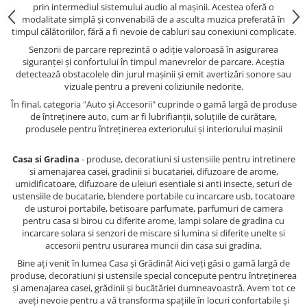
prin intermediul sistemului audio al mașinii. Acestea oferă o
modalitate simplă și convenabilă de a asculta muzica preferată în
timpul călătoriilor, fără a fi nevoie de cabluri sau conexiuni complicate.
Senzorii de parcare reprezintă o adiție valoroasă în asigurarea
siguranței și confortului în timpul manevrelor de parcare. Aceștia
detectează obstacolele din jurul mașinii și emit avertizări sonore sau
vizuale pentru a preveni coliziunile nedorite.
În final, categoria "Auto și Accesorii" cuprinde o gamă largă de produse
de întreținere auto, cum ar fi lubrifianții, soluțiile de curățare,
produsele pentru întreținerea exteriorului și interiorului mașinii
Casa si Gradina
- produse, decoratiuni si ustensiile pentru intretinere
si amenajarea casei, gradinii si bucatariei, difuzoare de arome,
umidificatoare, difuzoare de uleiuri esentiale si anti insecte, seturi de
ustensiile de bucatarie, blendere portabile cu incarcare usb, tocatoare
de usturoi portabile, betisoare parfumate, parfumuri de camera
pentru casa si birou cu diferite arome, lampi solare de gradina cu
incarcare solara si senzori de miscare si lumina si diferite unelte si
accesorii pentru usurarea muncii din casa sui gradina.
Bine ați venit în lumea Casa și Grădină! Aici veți găsi o gamă largă de
produse, decoratiuni și ustensile special concepute pentru întreținerea
și amenajarea casei, grădinii și bucătăriei dumneavoastră. Avem tot ce
aveți nevoie pentru a vă transforma spațiile în locuri confortabile și