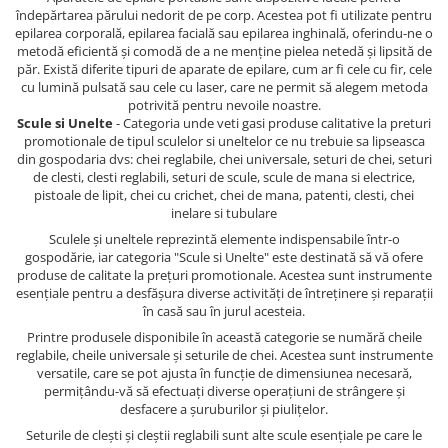
îndepărtarea părului nedorit de pe corp. Acestea pot fi utilizate pentru
epilarea corporală, epilarea facială sau epilarea inghinală, oferindu-ne o
metodă eficientă și comodă de a ne menține pielea netedă și lipsită de
păr. Există diferite tipuri de aparate de epilare, cum ar fi cele cu fir, cele
cu lumină pulsată sau cele cu laser, care ne permit să alegem metoda
potrivită pentru nevoile noastre.
Scule si Unelte
- Categoria unde veti gasi produse calitative la preturi
promotionale de tipul sculelor si uneltelor ce nu trebuie sa lipseasca
din gospodaria dvs: chei reglabile, chei universale, seturi de chei, seturi
de clesti, clesti reglabili, seturi de scule, scule de mana si electrice,
pistoale de lipit, chei cu crichet, chei de mana, patenti, clesti, chei
inelare si tubulare
Sculele și uneltele reprezintă elemente indispensabile într-o
gospodărie, iar categoria "Scule si Unelte" este destinată să vă ofere
produse de calitate la prețuri promotionale. Acestea sunt instrumente
esențiale pentru a desfășura diverse activități de întreținere și reparații
în casă sau în jurul acesteia.
Printre produsele disponibile în această categorie se numără cheile
reglabile, cheile universale și seturile de chei. Acestea sunt instrumente
versatile, care se pot ajusta în funcție de dimensiunea necesară,
permițându-vă să efectuați diverse operațiuni de strângere și
desfacere a șuruburilor și piulițelor.
Seturile de clești și cleștii reglabili sunt alte scule esențiale pe care le