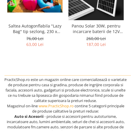
Saltea Autogonflabila "Lazy
Panou Solar 30W, pentru
Bag" tip sezlong, 230 x
incarcare baterii de 12V
70cm
portabil
76,00 Lei
260,00 Lei
63,00 Lei
187,00 Lei
................................................................................................................................................
PracticShop.ro este un magazin online care comercializează o varietate
de produse pentru casa si gradina, produse de ingrijire corporala si
faciala, accesorii auto, gadgeturi si produse electronice, scule si unelte
ce nu trebuie sa lipseasca din gospodaria nimanui fiind produse de
calitate superioara la preturi reduse.
Magazinul on-line
www.PracticShop.ro
contine 5 categorii principale
de produse calitative la preturi reduse:
Auto si Acesorii
- produse si accesorii pentru autoturisme,
incarcatoare auto, lumini ambientale, seturi de chei si accesorii auto,
modulatoare fm.camere auto, senzori de parcare si alte produse de