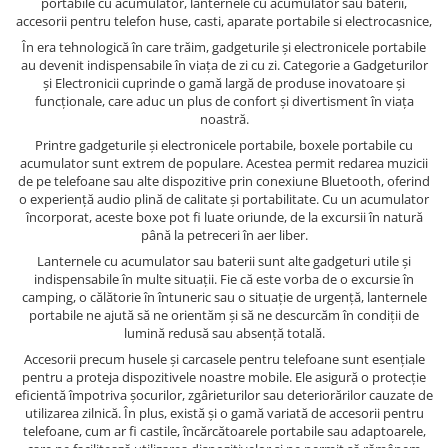
portabile cu acumulator, lanternele cu acumulator sau baterii,
accesorii pentru telefon huse, casti, aparate portabile si electrocasnice,
În era tehnologică în care trăim, gadgeturile și electronicele portabile
au devenit indispensabile în viața de zi cu zi. Categorie a Gadgeturilor
și Electronicii cuprinde o gamă largă de produse inovatoare și
funcționale, care aduc un plus de confort și divertisment în viața
noastră.
Printre gadgeturile și electronicele portabile, boxele portabile cu
acumulator sunt extrem de populare. Acestea permit redarea muzicii
de pe telefoane sau alte dispozitive prin conexiune Bluetooth, oferind
o experiență audio plină de calitate și portabilitate. Cu un acumulator
încorporat, aceste boxe pot fi luate oriunde, de la excursii în natură
până la petreceri în aer liber.
Lanternele cu acumulator sau baterii sunt alte gadgeturi utile și
indispensabile în multe situații. Fie că este vorba de o excursie în
camping, o călătorie în întuneric sau o situație de urgență, lanternele
portabile ne ajută să ne orientăm și să ne descurcăm în condiții de
lumină redusă sau absență totală.
Accesorii precum husele și carcasele pentru telefoane sunt esențiale
pentru a proteja dispozitivele noastre mobile. Ele asigură o protecție
eficientă împotriva șocurilor, zgârieturilor sau deteriorărilor cauzate de
utilizarea zilnică. În plus, există și o gamă variată de accesorii pentru
telefoane, cum ar fi castile, încărcătoarele portabile sau adaptoarele,