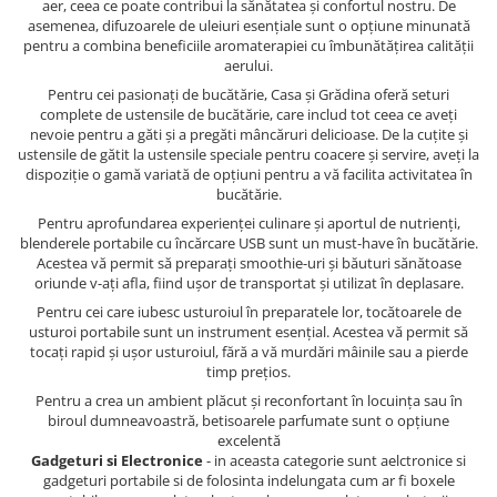
aer, ceea ce poate contribui la sănătatea și confortul nostru. De
asemenea, difuzoarele de uleiuri esențiale sunt o opțiune minunată
pentru a combina beneficiile aromaterapiei cu îmbunătățirea calității
aerului.
Pentru cei pasionați de bucătărie, Casa și Grădina oferă seturi
complete de ustensile de bucătărie, care includ tot ceea ce aveți
nevoie pentru a găti și a pregăti mâncăruri delicioase. De la cuțite și
ustensile de gătit la ustensile speciale pentru coacere și servire, aveți la
dispoziție o gamă variată de opțiuni pentru a vă facilita activitatea în
bucătărie.
Pentru aprofundarea experienței culinare și aportul de nutrienți,
blenderele portabile cu încărcare USB sunt un must-have în bucătărie.
Acestea vă permit să preparați smoothie-uri și băuturi sănătoase
oriunde v-ați afla, fiind ușor de transportat și utilizat în deplasare.
Pentru cei care iubesc usturoiul în preparatele lor, tocătoarele de
usturoi portabile sunt un instrument esențial. Acestea vă permit să
tocați rapid și ușor usturoiul, fără a vă murdări mâinile sau a pierde
timp prețios.
Pentru a crea un ambient plăcut și reconfortant în locuința sau în
biroul dumneavoastră, betisoarele parfumate sunt o opțiune
excelentă
Gadgeturi si Electronice
- in aceasta categorie sunt aelctronice si
gadgeturi portabile si de folosinta indelungata cum ar fi boxele