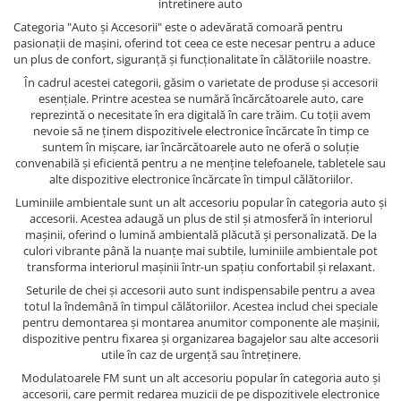
intretinere auto
Categoria "Auto și Accesorii" este o adevărată comoară pentru
pasionații de mașini, oferind tot ceea ce este necesar pentru a aduce
un plus de confort, siguranță și funcționalitate în călătoriile noastre.
În cadrul acestei categorii, găsim o varietate de produse și accesorii
esențiale. Printre acestea se numără încărcătoarele auto, care
reprezintă o necesitate în era digitală în care trăim. Cu toții avem
nevoie să ne ținem dispozitivele electronice încărcate în timp ce
suntem în mișcare, iar încărcătoarele auto ne oferă o soluție
convenabilă și eficientă pentru a ne menține telefoanele, tabletele sau
alte dispozitive electronice încărcate în timpul călătoriilor.
Luminiile ambientale sunt un alt accesoriu popular în categoria auto și
accesorii. Acestea adaugă un plus de stil și atmosferă în interiorul
mașinii, oferind o lumină ambientală plăcută și personalizată. De la
culori vibrante până la nuanțe mai subtile, luminiile ambientale pot
transforma interiorul mașinii într-un spațiu confortabil și relaxant.
Seturile de chei și accesorii auto sunt indispensabile pentru a avea
totul la îndemână în timpul călătoriilor. Acestea includ chei speciale
pentru demontarea și montarea anumitor componente ale mașinii,
dispozitive pentru fixarea și organizarea bagajelor sau alte accesorii
utile în caz de urgență sau întreținere.
Modulatoarele FM sunt un alt accesoriu popular în categoria auto și
accesorii, care permit redarea muzicii de pe dispozitivele electronice