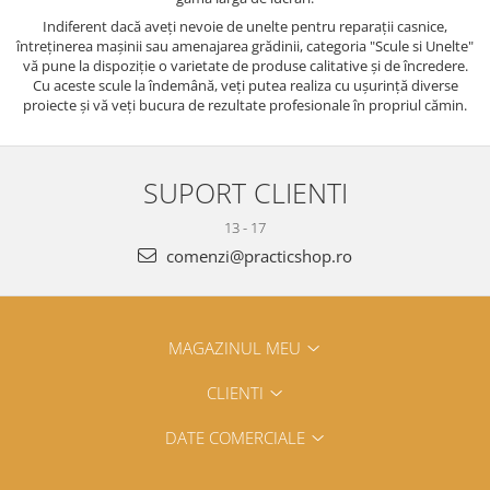
Indiferent dacă aveți nevoie de unelte pentru reparații casnice,
întreținerea mașinii sau amenajarea grădinii, categoria "Scule si Unelte"
vă pune la dispoziție o varietate de produse calitative și de încredere.
Cu aceste scule la îndemână, veți putea realiza cu ușurință diverse
proiecte și vă veți bucura de rezultate profesionale în propriul cămin.
SUPORT CLIENTI
13 - 17
comenzi@practicshop.ro
MAGAZINUL MEU
CLIENTI
DATE COMERCIALE