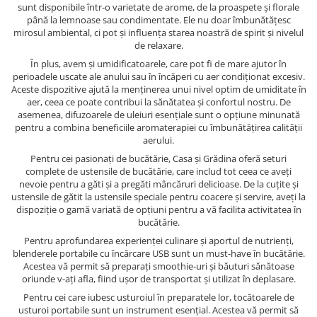
sunt disponibile într-o varietate de arome, de la proaspete și florale
până la lemnoase sau condimentate. Ele nu doar îmbunătățesc
mirosul ambiental, ci pot și influența starea noastră de spirit și nivelul
de relaxare.
În plus, avem și umidificatoarele, care pot fi de mare ajutor în
perioadele uscate ale anului sau în încăperi cu aer condiționat excesiv.
Aceste dispozitive ajută la menținerea unui nivel optim de umiditate în
aer, ceea ce poate contribui la sănătatea și confortul nostru. De
asemenea, difuzoarele de uleiuri esențiale sunt o opțiune minunată
pentru a combina beneficiile aromaterapiei cu îmbunătățirea calității
aerului.
Pentru cei pasionați de bucătărie, Casa și Grădina oferă seturi
complete de ustensile de bucătărie, care includ tot ceea ce aveți
nevoie pentru a găti și a pregăti mâncăruri delicioase. De la cuțite și
ustensile de gătit la ustensile speciale pentru coacere și servire, aveți la
dispoziție o gamă variată de opțiuni pentru a vă facilita activitatea în
bucătărie.
Pentru aprofundarea experienței culinare și aportul de nutrienți,
blenderele portabile cu încărcare USB sunt un must-have în bucătărie.
Acestea vă permit să preparați smoothie-uri și băuturi sănătoase
oriunde v-ați afla, fiind ușor de transportat și utilizat în deplasare.
Pentru cei care iubesc usturoiul în preparatele lor, tocătoarele de
usturoi portabile sunt un instrument esențial. Acestea vă permit să