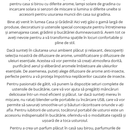
pentru casa si birou cu diferite arome, lampi solare de gradina cu
incarcare solara si senzori de miscare si lumina si diferite unelte si
accesorii pentru usurarea muncii din casa sui gradina.
Bine ați venit în lumea Casa și Grădină! Aici veți găsi o gamă largă de
produse, decoratiuni și ustensile special concepute pentru întreținerea
și amenajarea casei, grădinii și bucătăriei dumneavoastră. Avem tot ce
aveți nevoie pentru a vă transforma spațiile în locuri confortabile și
pline de stil.
Dacă sunteți în căutarea unui ambient plăcut și relaxant, descoperiți
selecția noastră de difuzoare de arome, umidificatoare și difuzoare de
uleiuri esențiale. Acestea vă vor permite să creați atmosfera dorită,
purificând aerul și eliberând aromele îmbietoare ale uleiurilor
esențiale. De asemenea, puteți alege difuzoare de arome anti-insecte,
perfecte pentru a vă proteja împotriva neplăcerilor cauzate de insecte.
Pentru pasionații de gătit, vă punem la dispoziție seturi complete de
ustensile de bucătărie, care vă vor ajuta să pregătiți mâncăruri
delicioase într-un mod eficient și plăcut. Iar dacă sunteți mereu în
mișcare, nu ratați blender-urile portabile cu încărcare USB, care vă vor
permite să savurați smoothie-uri și băuturi răcoritoare oriunde v-ați
afla. Pentru iubitorii de usturoi, tocătorul portabil de usturoi este un
accesoriu indispensabil în bucătărie, oferindu-vă o modalitate rapidă și
ușoară de a toca usturoiul.
Pentru a crea un parfum plăcut în casă sau birou, parfumurile de