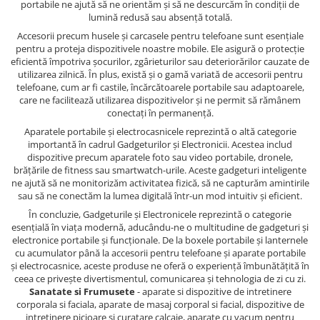
portabile ne ajută să ne orientăm și să ne descurcăm în condiții de
lumină redusă sau absență totală.
Accesorii precum husele și carcasele pentru telefoane sunt esențiale
pentru a proteja dispozitivele noastre mobile. Ele asigură o protecție
eficientă împotriva șocurilor, zgârieturilor sau deteriorărilor cauzate de
utilizarea zilnică. În plus, există și o gamă variată de accesorii pentru
telefoane, cum ar fi castile, încărcătoarele portabile sau adaptoarele,
care ne facilitează utilizarea dispozitivelor și ne permit să rămânem
conectați în permanență.
Aparatele portabile și electrocasnicele reprezintă o altă categorie
importantă în cadrul Gadgeturilor și Electronicii. Acestea includ
dispozitive precum aparatele foto sau video portabile, dronele,
brățările de fitness sau smartwatch-urile. Aceste gadgeturi inteligente
ne ajută să ne monitorizăm activitatea fizică, să ne capturăm amintirile
sau să ne conectăm la lumea digitală într-un mod intuitiv și eficient.
În concluzie, Gadgeturile și Electronicele reprezintă o categorie
esențială în viața modernă, aducându-ne o multitudine de gadgeturi și
electronice portabile și funcționale. De la boxele portabile și lanternele
cu acumulator până la accesorii pentru telefoane și aparate portabile
și electrocasnice, aceste produse ne oferă o experiență îmbunătățită în
ceea ce privește divertismentul, comunicarea și tehnologia de zi cu zi.
Sanatate si Frumusete
- aparate si dispozitive de intretinere
corporala si faciala, aparate de masaj corporal si facial, dispozitive de
intretinere picioare si curatare calcaie, aparate cu vacum pentru