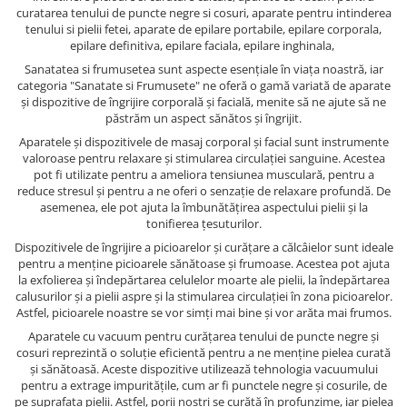
curatarea tenului de puncte negre si cosuri, aparate pentru intinderea
tenului si pielii fetei, aparate de epilare portabile, epilare corporala,
epilare definitiva, epilare faciala, epilare inghinala,
Sanatatea si frumusetea sunt aspecte esențiale în viața noastră, iar
categoria "Sanatate si Frumusete" ne oferă o gamă variată de aparate
și dispozitive de îngrijire corporală și facială, menite să ne ajute să ne
păstrăm un aspect sănătos și îngrijit.
Aparatele și dispozitivele de masaj corporal și facial sunt instrumente
valoroase pentru relaxare și stimularea circulației sanguine. Acestea
pot fi utilizate pentru a ameliora tensiunea musculară, pentru a
reduce stresul și pentru a ne oferi o senzație de relaxare profundă. De
asemenea, ele pot ajuta la îmbunătățirea aspectului pielii și la
tonifierea țesuturilor.
Dispozitivele de îngrijire a picioarelor și curățare a călcâielor sunt ideale
pentru a menține picioarele sănătoase și frumoase. Acestea pot ajuta
la exfolierea și îndepărtarea celulelor moarte ale pielii, la îndepărtarea
calusurilor și a pielii aspre și la stimularea circulației în zona picioarelor.
Astfel, picioarele noastre se vor simți mai bine și vor arăta mai frumos.
Aparatele cu vacuum pentru curățarea tenului de puncte negre și
cosuri reprezintă o soluție eficientă pentru a ne menține pielea curată
și sănătoasă. Aceste dispozitive utilizează tehnologia vacuumului
pentru a extrage impuritățile, cum ar fi punctele negre și cosurile, de
pe suprafața pielii. Astfel, porii noștri se curăță în profunzime, iar pielea