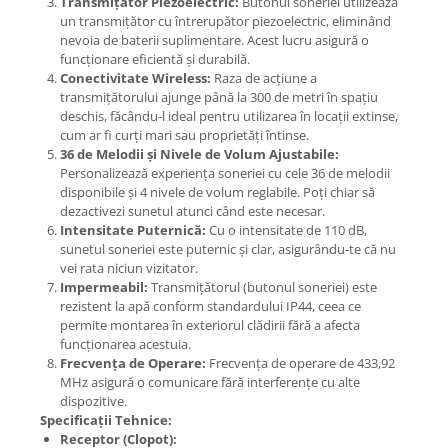
Transmițător Piezoelectric:
Butonul soneriei utilizează
un transmițător cu întrerupător piezoelectric, eliminând
nevoia de baterii suplimentare. Acest lucru asigură o
funcționare eficientă și durabilă.
Conectivitate Wireless:
Raza de acțiune a
transmițătorului ajunge până la 300 de metri în spațiu
deschis, făcându-l ideal pentru utilizarea în locații extinse,
cum ar fi curți mari sau proprietăți întinse.
36 de Melodii și Nivele de Volum Ajustabile:
Personalizează experiența soneriei cu cele 36 de melodii
disponibile și 4 nivele de volum reglabile. Poți chiar să
dezactivezi sunetul atunci când este necesar.
Intensitate Puternică:
Cu o intensitate de 110 dB,
sunetul soneriei este puternic și clar, asigurându-te că nu
vei rata niciun vizitator.
Impermeabil:
Transmițătorul (butonul soneriei) este
rezistent la apă conform standardului IP44, ceea ce
permite montarea în exteriorul clădirii fără a afecta
funcționarea acestuia.
Frecvența de Operare:
Frecvența de operare de 433,92
MHz asigură o comunicare fără interferențe cu alte
dispozitive.
Specificații Tehnice:
Receptor (Clopot):