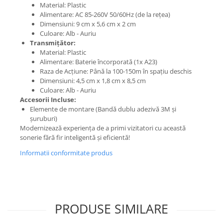
Material: Plastic
Alimentare: AC 85-260V 50/60Hz (de la rețea)
Dimensiuni: 9 cm x 5,6 cm x 2 cm
Culoare: Alb - Auriu
Transmițător:
Material: Plastic
Alimentare: Baterie încorporată (1x A23)
Raza de Acțiune: Până la 100-150m în spațiu deschis
Dimensiuni: 4,5 cm x 1,8 cm x 8,5 cm
Culoare: Alb - Auriu
Accesorii Incluse:
Elemente de montare (Bandă dublu adezivă 3M și
șuruburi)
Modernizează experiența de a primi vizitatori cu această
sonerie fără fir inteligentă și eficientă!
Informatii conformitate produs
PRODUSE SIMILARE