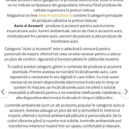
ce nu trebuie sa lipseasca din gospodaria nimanui fiind produse de
calitate superioara la preturi reduse.
Magazinul on-line
www.PracticShop.ro
contine 5 categorii principale
de produse calitative la preturi reduse:
Auto si Acesorii
- produse si accesorii pentru autoturisme,
incarcatoare auto, lumini ambientale, seturi de chei si accesorii auto,
modulatoare fm.camere auto, senzori de parcare si alte produse de
intretinere auto
Categoria "Auto și Accesorii" este o adevărată comoară pentru
pasionații de mașini, oferind tot ceea ce este necesar pentru a aduce
un plus de confort, siguranță și funcționalitate în călătoriile noastre.
În cadrul acestei categorii, găsim o varietate de produse și accesorii
esențiale. Printre acestea se numără încărcătoarele auto, care
reprezintă o necesitate în era digitală în care trăim. Cu toții avem
nevoie să ne ținem dispozitivele electronice încărcate în timp ce
suntem în mișcare, iar încărcătoarele auto ne oferă o soluție
convenabilă și eficientă pentru a ne menține telefoanele, tabletele sau
alte dispozitive electronice încărcate în timpul călătoriilor.
Luminiile ambientale sunt un alt accesoriu popular în categoria auto și
accesorii. Acestea adaugă un plus de stil și atmosferă în interiorul
mașinii, oferind o lumină ambientală plăcută și personalizată. De la
culori vibrante până la nuanțe mai subtile, luminiile ambientale pot
transforma interiorul mașinii într-un spațiu confortabil și relaxant.