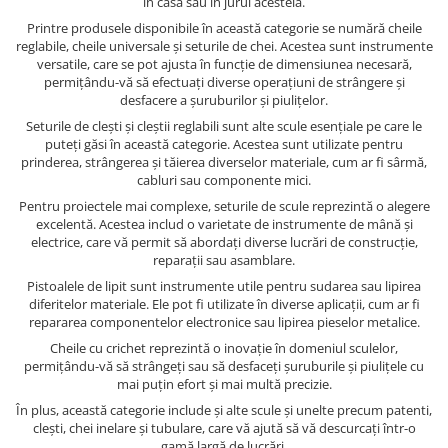
în casă sau în jurul acesteia.
Printre produsele disponibile în această categorie se numără cheile
reglabile, cheile universale și seturile de chei. Acestea sunt instrumente
versatile, care se pot ajusta în funcție de dimensiunea necesară,
permițându-vă să efectuați diverse operațiuni de strângere și
desfacere a șuruburilor și piulițelor.
Seturile de clești și cleștii reglabili sunt alte scule esențiale pe care le
puteți găsi în această categorie. Acestea sunt utilizate pentru
prinderea, strângerea și tăierea diverselor materiale, cum ar fi sârmă,
cabluri sau componente mici.
Pentru proiectele mai complexe, seturile de scule reprezintă o alegere
excelentă. Acestea includ o varietate de instrumente de mână și
electrice, care vă permit să abordați diverse lucrări de construcție,
reparații sau asamblare.
Pistoalele de lipit sunt instrumente utile pentru sudarea sau lipirea
diferitelor materiale. Ele pot fi utilizate în diverse aplicații, cum ar fi
repararea componentelor electronice sau lipirea pieselor metalice.
Cheile cu crichet reprezintă o inovație în domeniul sculelor,
permițându-vă să strângeți sau să desfaceți șuruburile și piulițele cu
mai puțin efort și mai multă precizie.
În plus, această categorie include și alte scule și unelte precum patenti,
clești, chei inelare și tubulare, care vă ajută să vă descurcați într-o
gamă largă de lucrări.