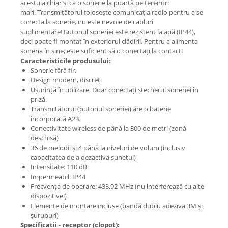
acestuia chiar și ca o sonerie la poartă pe terenuri
mari. Transmițătorul folosește comunicația radio pentru a se
conecta la sonerie, nu este nevoie de cabluri
suplimentare! Butonul soneriei este rezistent la apă (IP44),
deci poate fi montat în exteriorul clădirii. Pentru a alimenta
soneria în sine, este suficient să o conectați la contact!
Caracteristicile produsului:
Sonerie fără fir.
Design modern, discret.
Ușurință în utilizare. Doar conectați ștecherul soneriei în
priză.
Transmițătorul (butonul soneriei) are o baterie
încorporată A23.
Conectivitate wireless de până la 300 de metri (zonă
deschisă)
36 de melodii și 4 până la niveluri de volum (inclusiv
capacitatea de a dezactiva sunetul)
Intensitate: 110 dB
Impermeabil: IP44
Frecvența de operare: 433,92 MHz (nu interferează cu alte
dispozitive!)
Elemente de montare incluse (bandă dublu adeziva 3M și
șuruburi)
Specificații - receptor (clopot):