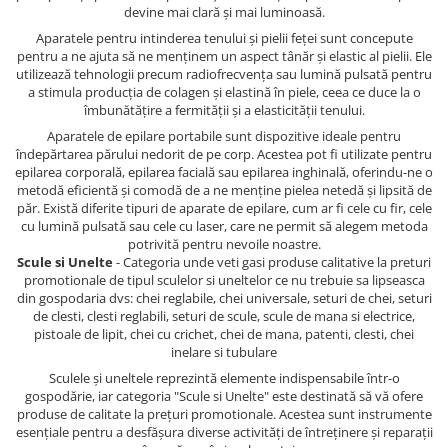
devine mai clară și mai luminoasă.
Aparatele pentru intinderea tenului și pielii feței sunt concepute
pentru a ne ajuta să ne menținem un aspect tânăr și elastic al pielii. Ele
utilizează tehnologii precum radiofrecvența sau lumină pulsată pentru
a stimula producția de colagen și elastină în piele, ceea ce duce la o
îmbunătățire a fermității și a elasticității tenului.
Aparatele de epilare portabile sunt dispozitive ideale pentru
îndepărtarea părului nedorit de pe corp. Acestea pot fi utilizate pentru
epilarea corporală, epilarea facială sau epilarea inghinală, oferindu-ne o
metodă eficientă și comodă de a ne menține pielea netedă și lipsită de
păr. Există diferite tipuri de aparate de epilare, cum ar fi cele cu fir, cele
cu lumină pulsată sau cele cu laser, care ne permit să alegem metoda
potrivită pentru nevoile noastre.
Scule si Unelte
- Categoria unde veti gasi produse calitative la preturi
promotionale de tipul sculelor si uneltelor ce nu trebuie sa lipseasca
din gospodaria dvs: chei reglabile, chei universale, seturi de chei, seturi
de clesti, clesti reglabili, seturi de scule, scule de mana si electrice,
pistoale de lipit, chei cu crichet, chei de mana, patenti, clesti, chei
inelare si tubulare
Sculele și uneltele reprezintă elemente indispensabile într-o
gospodărie, iar categoria "Scule si Unelte" este destinată să vă ofere
produse de calitate la prețuri promotionale. Acestea sunt instrumente
esențiale pentru a desfășura diverse activități de întreținere și reparații