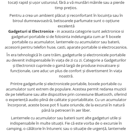
tocați rapid și ușor usturoiul, fără a vă murdări mâinile sau a pierde
timp prețios.
Pentru a crea un ambient plăcut și reconfortant în locuința sau în
biroul dumneavoastră, betisoarele parfumate sunt o opțiune
excelentă
Gadgeturi si Electronice
- in aceasta categorie sunt aelctronice si
gadgeturi portabile si de folosinta indelungata cum ar fi boxele
portabile cu acumulator, lanternele cu acumulator sau baterii,
accesorii pentru telefon huse, casti, aparate portabile si electrocasnice,
În era tehnologică în care trăim, gadgeturile și electronicele portabile
au devenit indispensabile în viața de zi cu zi. Categorie a Gadgeturilor
și Electronicii cuprinde o gamă largă de produse inovatoare și
funcționale, care aduc un plus de confort și divertisment în viața
noastră.
Printre gadgeturile și electronicele portabile, boxele portabile cu
acumulator sunt extrem de populare. Acestea permit redarea muzicii
de pe telefoane sau alte dispozitive prin conexiune Bluetooth, oferind
o experiență audio plină de calitate și portabilitate. Cu un acumulator
încorporat, aceste boxe pot fi luate oriunde, de la excursii în natură
până la petreceri în aer liber.
Lanternele cu acumulator sau baterii sunt alte gadgeturi utile și
indispensabile în multe situații. Fie că este vorba de o excursie în
camping, o călătorie în întuneric sau o situație de urgență, lanternele