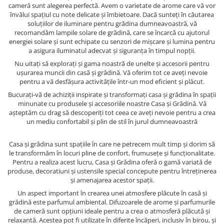
cameră sunt alegerea perfectă. Avem o varietate de arome care vă vor
învălui spațiul cu note delicate și îmbietoare. Dacă sunteți în căutarea
soluțiilor de iluminare pentru grădina dumneavoastră, vă
recomandăm lampile solare de grădină, care se încarcă cu ajutorul
energiei solare și sunt echipate cu senzori de mișcare și lumina pentru
a asigura iluminatul adecvat și siguranța în timpul nopții.
Nu uitați să explorați și gama noastră de unelte și accesorii pentru
ușurarea muncii din casă și grădină. Vă oferim tot ce aveți nevoie
pentru a vă desfășura activitățile într-un mod eficient și plăcut.
Bucurați-vă de achiziții inspirate și transformați casa și grădina în spații
minunate cu produsele și accesoriile noastre Casa și Grădină. Vă
așteptăm cu drag să descoperiți tot ceea ce aveți nevoie pentru a crea
un mediu confortabil și plin de stil în jurul dumneavoastră
Casa și grădina sunt spațiile în care ne petrecem mult timp și dorim să
le transformăm în locuri pline de confort, frumusețe și funcționalitate.
Pentru a realiza acest lucru, Casa și Grădina oferă o gamă variată de
produse, decoratiuni și ustensile special concepute pentru întreținerea
și amenajarea acestor spații.
Un aspect important în crearea unei atmosfere plăcute în casă și
grădină este parfumul ambiental. Difuzoarele de arome și parfumurile
de cameră sunt opțiuni ideale pentru a crea o atmosferă plăcută și
relaxantă. Acestea pot fi utilizate în diferite încăperi, inclusiv în birou, și