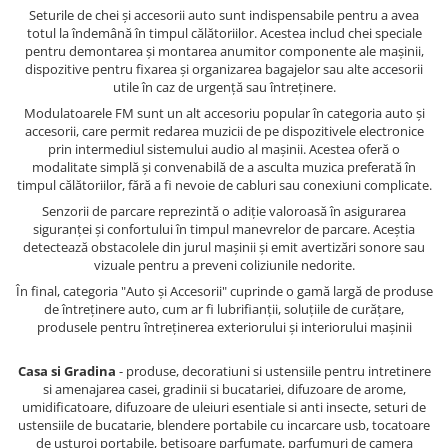
Seturile de chei și accesorii auto sunt indispensabile pentru a avea
totul la îndemână în timpul călătoriilor. Acestea includ chei speciale
pentru demontarea și montarea anumitor componente ale mașinii,
dispozitive pentru fixarea și organizarea bagajelor sau alte accesorii
utile în caz de urgență sau întreținere.
Modulatoarele FM sunt un alt accesoriu popular în categoria auto și
accesorii, care permit redarea muzicii de pe dispozitivele electronice
prin intermediul sistemului audio al mașinii. Acestea oferă o
modalitate simplă și convenabilă de a asculta muzica preferată în
timpul călătoriilor, fără a fi nevoie de cabluri sau conexiuni complicate.
Senzorii de parcare reprezintă o adiție valoroasă în asigurarea
siguranței și confortului în timpul manevrelor de parcare. Aceștia
detectează obstacolele din jurul mașinii și emit avertizări sonore sau
vizuale pentru a preveni coliziunile nedorite.
În final, categoria "Auto și Accesorii" cuprinde o gamă largă de produse
de întreținere auto, cum ar fi lubrifianții, soluțiile de curățare,
produsele pentru întreținerea exteriorului și interiorului mașinii
Casa si Gradina
- produse, decoratiuni si ustensiile pentru intretinere
si amenajarea casei, gradinii si bucatariei, difuzoare de arome,
umidificatoare, difuzoare de uleiuri esentiale si anti insecte, seturi de
ustensiile de bucatarie, blendere portabile cu incarcare usb, tocatoare
de usturoi portabile, betisoare parfumate, parfumuri de camera