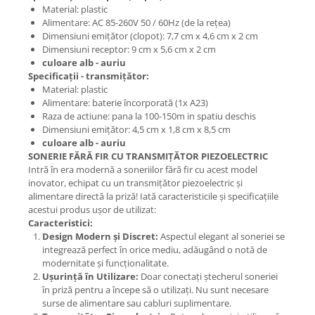
Material: plastic
Alimentare: AC 85-260V 50 / 60Hz (de la rețea)
Dimensiuni emițător (clopot): 7,7 cm x 4,6 cm x 2 cm
Dimensiuni receptor: 9 cm x 5,6 cm x 2 cm
culoare alb - auriu
Specificații - transmițător:
Material: plastic
Alimentare: baterie încorporată (1x A23)
Raza de actiune: pana la 100-150m in spatiu deschis
Dimensiuni emițător: 4,5 cm x 1,8 cm x 8,5 cm
culoare alb - auriu
SONERIE FĂRĂ FIR CU TRANSMIȚĂTOR PIEZOELECTRIC
Intră în era modernă a soneriilor fără fir cu acest model
inovator, echipat cu un transmițător piezoelectric și
alimentare directă la priză! Iată caracteristicile și specificațiile
acestui produs ușor de utilizat:
Caracteristici:
Design Modern și Discret:
Aspectul elegant al soneriei se
integrează perfect în orice mediu, adăugând o notă de
modernitate și funcționalitate.
Ușurință în Utilizare:
Doar conectați ștecherul soneriei
în priză pentru a începe să o utilizați. Nu sunt necesare
surse de alimentare sau cabluri suplimentare.