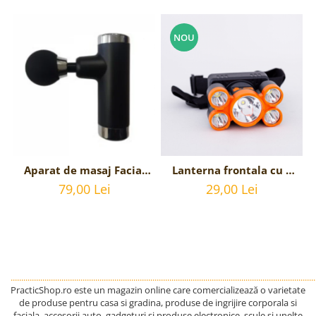
NOU
Aparat de masaj Facial
Lanterna frontala cu 5
Gun Impact Mini-KH 550
LED-uri si acumulator,
79,00 Lei
29,00 Lei
- Negru
incarcare USB
................................................................................................................................................
PracticShop.ro este un magazin online care comercializează o varietate
de produse pentru casa si gradina, produse de ingrijire corporala si
faciala, accesorii auto, gadgeturi si produse electronice, scule si unelte