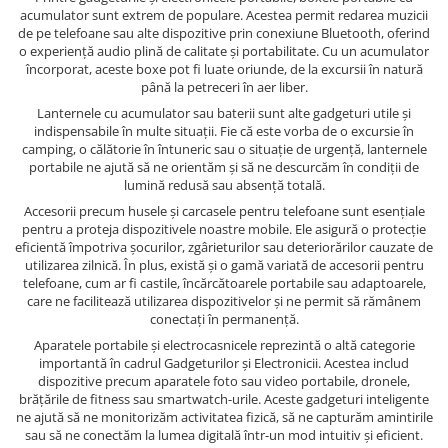
acumulator sunt extrem de populare. Acestea permit redarea muzicii
de pe telefoane sau alte dispozitive prin conexiune Bluetooth, oferind
o experiență audio plină de calitate și portabilitate. Cu un acumulator
încorporat, aceste boxe pot fi luate oriunde, de la excursii în natură
până la petreceri în aer liber.
Lanternele cu acumulator sau baterii sunt alte gadgeturi utile și
indispensabile în multe situații. Fie că este vorba de o excursie în
camping, o călătorie în întuneric sau o situație de urgență, lanternele
portabile ne ajută să ne orientăm și să ne descurcăm în condiții de
lumină redusă sau absență totală.
Accesorii precum husele și carcasele pentru telefoane sunt esențiale
pentru a proteja dispozitivele noastre mobile. Ele asigură o protecție
eficientă împotriva șocurilor, zgârieturilor sau deteriorărilor cauzate de
utilizarea zilnică. În plus, există și o gamă variată de accesorii pentru
telefoane, cum ar fi castile, încărcătoarele portabile sau adaptoarele,
care ne facilitează utilizarea dispozitivelor și ne permit să rămânem
conectați în permanență.
Aparatele portabile și electrocasnicele reprezintă o altă categorie
importantă în cadrul Gadgeturilor și Electronicii. Acestea includ
dispozitive precum aparatele foto sau video portabile, dronele,
brățările de fitness sau smartwatch-urile. Aceste gadgeturi inteligente
ne ajută să ne monitorizăm activitatea fizică, să ne capturăm amintirile
sau să ne conectăm la lumea digitală într-un mod intuitiv și eficient.