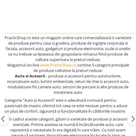
................................................................................................................................................
PracticShop.ro este un magazin online care comercializează o varietate
de produse pentru casa si gradina, produse de ingrijire corporala si
faciala, accesorii auto, gadgeturi si produse electronice, scule si unelte
ce nu trebuie sa lipseasca din gospodaria nimanui fiind produse de
calitate superioara la preturi reduse.
Magazinul on-line
www.PracticShop.ro
contine 5 categorii principale
de produse calitative la preturi reduse:
Auto si Acesorii
- produse si accesorii pentru autoturisme,
incarcatoare auto, lumini ambientale, seturi de chei si accesorii auto,
modulatoare fm.camere auto, senzori de parcare si alte produse de
intretinere auto
Categoria "Auto și Accesorii" este o adevărată comoară pentru
pasionații de mașini, oferind tot ceea ce este necesar pentru a aduce
un plus de confort, siguranță și funcționalitate în călătoriile noastre.
În cadrul acestei categorii, găsim o varietate de produse și accesorii
esențiale. Printre acestea se numără încărcătoarele auto, care
reprezintă o necesitate în era digitală în care trăim. Cu toții avem
nevoie să ne ținem dispozitivele electronice încărcate în timp ce