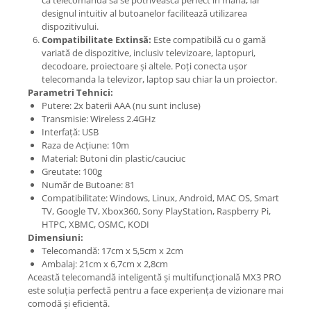
ca telecomanda să se potrivească perfect în mână, iar
designul intuitiv al butoanelor facilitează utilizarea
dispozitivului.
Compatibilitate Extinsă:
Este compatibilă cu o gamă
variată de dispozitive, inclusiv televizoare, laptopuri,
decodoare, proiectoare și altele. Poți conecta ușor
telecomanda la televizor, laptop sau chiar la un proiector.
Parametri Tehnici:
Putere: 2x baterii AAA (nu sunt incluse)
Transmisie: Wireless 2.4GHz
Interfață: USB
Raza de Acțiune: 10m
Material: Butoni din plastic/cauciuc
Greutate: 100g
Număr de Butoane: 81
Compatibilitate: Windows, Linux, Android, MAC OS, Smart
TV, Google TV, Xbox360, Sony PlayStation, Raspberry Pi,
HTPC, XBMC, OSMC, KODI
Dimensiuni:
Telecomandă: 17cm x 5,5cm x 2cm
Ambalaj: 21cm x 6,7cm x 2,8cm
Această telecomandă inteligentă și multifuncțională MX3 PRO
este soluția perfectă pentru a face experiența de vizionare mai
comodă și eficientă.