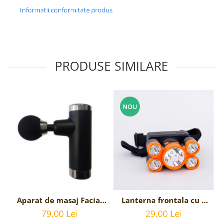
Informatii conformitate produs
PRODUSE SIMILARE
NOU
Aparat de masaj Facial
Lanterna frontala cu 5
Gun Impact Mini-KH 550
LED-uri si acumulator,
79,00 Lei
29,00 Lei
- Negru
incarcare USB