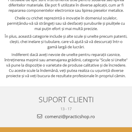
diferitelor materiale. Ele pot fi utilizate în diverse aplicații, cum ar fi
repararea componentelor electronice sau lipirea pieselor metalice.
Cheile cu crichet reprezintă o inovație în domeniul sculelor,
permițându-vă să strângeți sau să desfaceți șuruburile și piulițele cu
mai puțin efort și mai multă precizie.
În plus, această categorie include și alte scule și unelte precum patenti,
clești, chei inelare și tubulare, care vă ajută să vă descurcați într-o
gamă largă de lucrări.
Indiferent dacă aveți nevoie de unelte pentru reparații casnice,
întreținerea mașinii sau amenajarea grădinii, categoria "Scule si Unelte"
vă pune la dispoziție o varietate de produse calitative și de încredere.
Cu aceste scule la îndemână, veți putea realiza cu ușurință diverse
proiecte și vă veți bucura de rezultate profesionale în propriul cămin.
SUPORT CLIENTI
13 - 17
comenzi@practicshop.ro