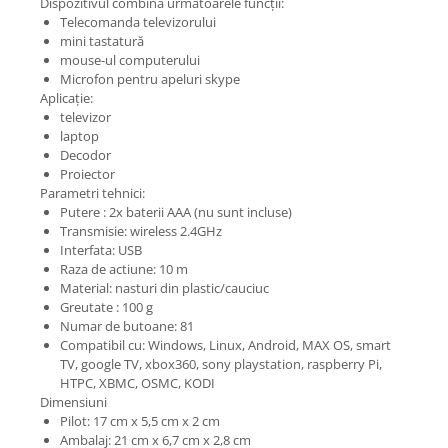
Dispozitivul combină următoarele funcții:
Telecomanda televizorului
mini tastatură
mouse-ul computerului
Microfon pentru apeluri skype
Aplicație:
televizor
laptop
Decodor
Proiector
Parametri tehnici:
Putere : 2x baterii AAA (nu sunt incluse)
Transmisie: wireless 2.4GHz
Interfata: USB
Raza de actiune: 10 m
Material: nasturi din plastic/cauciuc
Greutate : 100 g
Numar de butoane: 81
Compatibil cu: Windows, Linux, Android, MAX OS, smart
TV, google TV, xbox360, sony playstation, raspberry Pi,
HTPC, XBMC, OSMC, KODI
Dimensiuni
Pilot: 17 cm x 5,5 cm x 2 cm
Ambalaj: 21 cm x 6,7 cm x 2,8 cm