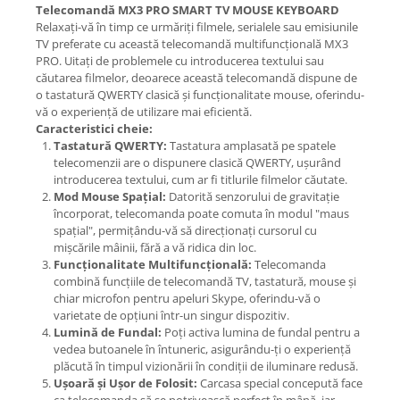
Telecomandă MX3 PRO SMART TV MOUSE KEYBOARD
Relaxați-vă în timp ce urmăriți filmele, serialele sau emisiunile
TV preferate cu această telecomandă multifuncțională MX3
PRO. Uitați de problemele cu introducerea textului sau
căutarea filmelor, deoarece această telecomandă dispune de
o tastatură QWERTY clasică și funcționalitate mouse, oferindu-
vă o experiență de utilizare mai eficientă.
Caracteristici cheie:
Tastatură QWERTY:
Tastatura amplasată pe spatele
telecomenzii are o dispunere clasică QWERTY, ușurând
introducerea textului, cum ar fi titlurile filmelor căutate.
Mod Mouse Spațial:
Datorită senzorului de gravitație
încorporat, telecomanda poate comuta în modul "maus
spațial", permițându-vă să direcționați cursorul cu
mișcările mâinii, fără a vă ridica din loc.
Funcționalitate Multifuncțională:
Telecomanda
combină funcțiile de telecomandă TV, tastatură, mouse și
chiar microfon pentru apeluri Skype, oferindu-vă o
varietate de opțiuni într-un singur dispozitiv.
Lumină de Fundal:
Poți activa lumina de fundal pentru a
vedea butoanele în întuneric, asigurându-ți o experiență
plăcută în timpul vizionării în condiții de iluminare redusă.
Ușoară și Ușor de Folosit:
Carcasa special concepută face