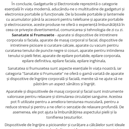
În concluzie, Gadgeturile și Electronicele reprezintă o categorie
esențială în viața modernă, aducându-ne o multitudine de gadgeturi și
electronice portabile și funcționale. De la boxele portabile și lanternele
cu acumulator până la accesorii pentru telefoane și aparate portabile
și electrocasnice, aceste produse ne oferă o experiență îmbunătățită în
ceea ce privește divertismentul, comunicarea și tehnologia de zi cu zi.
Sanatate si Frumusete
- aparate si dispozitive de intretinere
corporala si faciala, aparate de masaj corporal si facial, dispozitive de
intretinere picioare si curatare calcaie, aparate cu vacum pentru
curatarea tenului de puncte negre si cosuri, aparate pentru intinderea
tenului si pielii fetei, aparate de epilare portabile, epilare corporala,
epilare definitiva, epilare faciala, epilare inghinala,
Sanatatea si frumusetea sunt aspecte esențiale în viața noastră, iar
categoria "Sanatate si Frumusete" ne oferă o gamă variată de aparate
și dispozitive de îngrijire corporală și facială, menite să ne ajute să ne
păstrăm un aspect sănătos și îngrijit.
Aparatele și dispozitivele de masaj corporal și facial sunt instrumente
valoroase pentru relaxare și stimularea circulației sanguine. Acestea
pot fi utilizate pentru a ameliora tensiunea musculară, pentru a
reduce stresul și pentru a ne oferi o senzație de relaxare profundă. De
asemenea, ele pot ajuta la îmbunătățirea aspectului pielii și la
tonifierea țesuturilor.
Dispozitivele de îngrijire a picioarelor și curățare a călcâielor sunt ideale