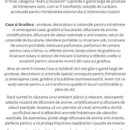
În final, categoria "Auto și Accesorii" cuprinde o gamă largă de produse
de întreținere auto, cum ar fi lubrifianții, soluțiile de curățare,
produsele pentru întreținerea exteriorului și interiorului mașinii
Casa si Gradina
- produse, decoratiuni si ustensiile pentru intretinere
si amenajarea casei, gradinii si bucatariei, difuzoare de arome,
umidificatoare, difuzoare de uleiuri esentiale si anti insecte, seturi de
ustensiile de bucatarie, blendere portabile cu incarcare usb, tocatoare
de usturoi portabile, betisoare parfumate, parfumuri de camera
pentru casa si birou cu diferite arome, lampi solare de gradina cu
incarcare solara si senzori de miscare si lumina si diferite unelte si
accesorii pentru usurarea muncii din casa sui gradina.
Bine ați venit în lumea Casa și Grădină! Aici veți găsi o gamă largă de
produse, decoratiuni și ustensile special concepute pentru întreținerea
și amenajarea casei, grădinii și bucătăriei dumneavoastră. Avem tot ce
aveți nevoie pentru a vă transforma spațiile în locuri confortabile și
pline de stil.
Dacă sunteți în căutarea unui ambient plăcut și relaxant, descoperiți
selecția noastră de difuzoare de arome, umidificatoare și difuzoare de
uleiuri esențiale. Acestea vă vor permite să creați atmosfera dorită,
purificând aerul și eliberând aromele îmbietoare ale uleiurilor
esențiale. De asemenea, puteți alege difuzoare de arome anti-insecte,
perfecte pentru a vă proteja împotriva neplăcerilor cauzate de insecte.