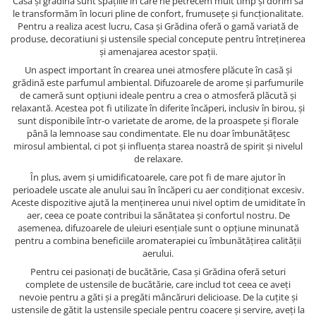
Casa și grădina sunt spațiile în care ne petrecem mult timp și dorim să
le transformăm în locuri pline de confort, frumusețe și funcționalitate.
Pentru a realiza acest lucru, Casa și Grădina oferă o gamă variată de
produse, decoratiuni și ustensile special concepute pentru întreținerea
și amenajarea acestor spații.
Un aspect important în crearea unei atmosfere plăcute în casă și
grădină este parfumul ambiental. Difuzoarele de arome și parfumurile
de cameră sunt opțiuni ideale pentru a crea o atmosferă plăcută și
relaxantă. Acestea pot fi utilizate în diferite încăperi, inclusiv în birou, și
sunt disponibile într-o varietate de arome, de la proaspete și florale
până la lemnoase sau condimentate. Ele nu doar îmbunătățesc
mirosul ambiental, ci pot și influența starea noastră de spirit și nivelul
de relaxare.
În plus, avem și umidificatoarele, care pot fi de mare ajutor în
perioadele uscate ale anului sau în încăperi cu aer condiționat excesiv.
Aceste dispozitive ajută la menținerea unui nivel optim de umiditate în
aer, ceea ce poate contribui la sănătatea și confortul nostru. De
asemenea, difuzoarele de uleiuri esențiale sunt o opțiune minunată
pentru a combina beneficiile aromaterapiei cu îmbunătățirea calității
aerului.
Pentru cei pasionați de bucătărie, Casa și Grădina oferă seturi
complete de ustensile de bucătărie, care includ tot ceea ce aveți
nevoie pentru a găti și a pregăti mâncăruri delicioase. De la cuțite și
ustensile de gătit la ustensile speciale pentru coacere și servire, aveți la