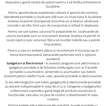
dispoziție o gamă variată de opțiuni pentru a vă facilita activitatea în
bucătărie.
Pentru aprofundarea experienței culinare și aportul de nutrienți,
blenderele portabile cu încărcare USB sunt un must-have în bucătărie.
Acestea vă permit să preparați smoothie-uri și băuturi sănătoase
oriunde v-ați afla, fiind ușor de transportat și utilizat în deplasare.
Pentru cei care iubesc usturoiul în preparatele lor, tocătoarele de
usturoi portabile sunt un instrument esențial. Acestea vă permit să
tocați rapid și ușor usturoiul, fără a vă murdări mâinile sau a pierde
timp prețios.
Pentru a crea un ambient plăcut și reconfortant în locuința sau în
biroul dumneavoastră, betisoarele parfumate sunt o opțiune
excelentă
Gadgeturi si Electronice
- in aceasta categorie sunt aelctronice si
gadgeturi portabile si de folosinta indelungata cum ar fi boxele
portabile cu acumulator, lanternele cu acumulator sau baterii,
accesorii pentru telefon huse, casti, aparate portabile si electrocasnice,
În era tehnologică în care trăim, gadgeturile și electronicele portabile
au devenit indispensabile în viața de zi cu zi. Categorie a Gadgeturilor
și Electronicii cuprinde o gamă largă de produse inovatoare și
funcționale, care aduc un plus de confort și divertisment în viața
noastră.
Printre gadgeturile și electronicele portabile, boxele portabile cu