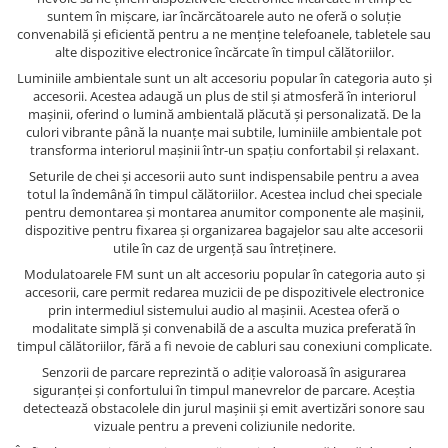
suntem în mișcare, iar încărcătoarele auto ne oferă o soluție
convenabilă și eficientă pentru a ne menține telefoanele, tabletele sau
alte dispozitive electronice încărcate în timpul călătoriilor.
Luminiile ambientale sunt un alt accesoriu popular în categoria auto și
accesorii. Acestea adaugă un plus de stil și atmosferă în interiorul
mașinii, oferind o lumină ambientală plăcută și personalizată. De la
culori vibrante până la nuanțe mai subtile, luminiile ambientale pot
transforma interiorul mașinii într-un spațiu confortabil și relaxant.
Seturile de chei și accesorii auto sunt indispensabile pentru a avea
totul la îndemână în timpul călătoriilor. Acestea includ chei speciale
pentru demontarea și montarea anumitor componente ale mașinii,
dispozitive pentru fixarea și organizarea bagajelor sau alte accesorii
utile în caz de urgență sau întreținere.
Modulatoarele FM sunt un alt accesoriu popular în categoria auto și
accesorii, care permit redarea muzicii de pe dispozitivele electronice
prin intermediul sistemului audio al mașinii. Acestea oferă o
modalitate simplă și convenabilă de a asculta muzica preferată în
timpul călătoriilor, fără a fi nevoie de cabluri sau conexiuni complicate.
Senzorii de parcare reprezintă o adiție valoroasă în asigurarea
siguranței și confortului în timpul manevrelor de parcare. Aceștia
detectează obstacolele din jurul mașinii și emit avertizări sonore sau
vizuale pentru a preveni coliziunile nedorite.