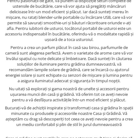
Pentru pasionații de gătit, vă punem la dispoziție seturi complete de
ustensile de bucătărie, care vă vor ajuta să pregătiți mâncăruri
delicioase într-un mod eficient și plăcut. Iar dacă sunteți mereu în
mișcare, nu ratați blender-urile portabile cu încărcare USB, care vă vor
permite să savurați smoothie-uri și băuturi răcoritoare oriunde v-ați
afla. Pentru iubitorii de usturoi, tocătorul portabil de usturoi este un
accesoriu indispensabil în bucătărie, oferindu-vă o modalitate rapidă și
ușoară de a toca usturoiul.
Pentru a crea un parfum plăcut în casă sau birou, parfumurile de
cameră sunt alegerea perfectă. Avem o varietate de arome care vă vor
învălui spațiul cu note delicate și îmbietoare. Dacă sunteți în căutarea
soluțiilor de iluminare pentru grădina dumneavoastră, vă
recomandăm lampile solare de grădină, care se încarcă cu ajutorul
energiei solare și sunt echipate cu senzori de mișcare și lumina pentru
a asigura iluminatul adecvat și siguranța în timpul nopții.
Nu uitați să explorați și gama noastră de unelte și accesorii pentru
ușurarea muncii din casă și grădină. Vă oferim tot ce aveți nevoie
pentru a vă desfășura activitățile într-un mod eficient și plăcut.
Bucurați-vă de achiziții inspirate și transformați casa și grădina în spații
minunate cu produsele și accesoriile noastre Casa și Grădină. Vă
așteptăm cu drag să descoperiți tot ceea ce aveți nevoie pentru a crea
un mediu confortabil și plin de stil în jurul dumneavoastră