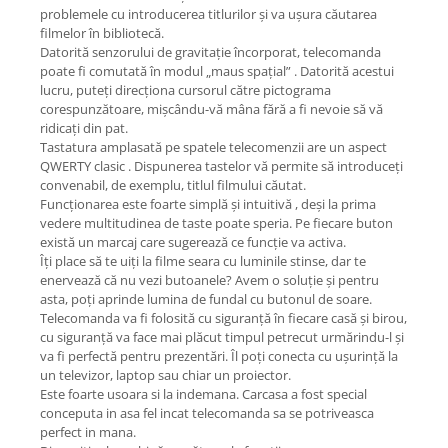
problemele cu introducerea titlurilor și va ușura căutarea
filmelor în bibliotecă.
Datorită senzorului de gravitație încorporat, telecomanda
poate fi comutată în modul „maus spațial” . Datorită acestui
lucru, puteți direcționa cursorul către pictograma
corespunzătoare, mișcându-vă mâna fără a fi nevoie să vă
ridicați din pat.
Tastatura amplasată pe spatele telecomenzii are un aspect
QWERTY clasic . Dispunerea tastelor vă permite să introduceți
convenabil, de exemplu, titlul filmului căutat.
Funcționarea este foarte simplă și intuitivă , deși la prima
vedere multitudinea de taste poate speria. Pe fiecare buton
există un marcaj care sugerează ce funcție va activa.
Îți place să te uiți la filme seara cu luminile stinse, dar te
enervează că nu vezi butoanele? Avem o soluție și pentru
asta, poți aprinde lumina de fundal cu butonul de soare.
Telecomanda va fi folosită cu siguranță în fiecare casă și birou,
cu siguranță va face mai plăcut timpul petrecut urmărindu-l și
va fi perfectă pentru prezentări. Îl poți conecta cu ușurință la
un televizor, laptop sau chiar un proiector.
Este foarte usoara si la indemana. Carcasa a fost special
conceputa in asa fel incat telecomanda sa se potriveasca
perfect in mana.