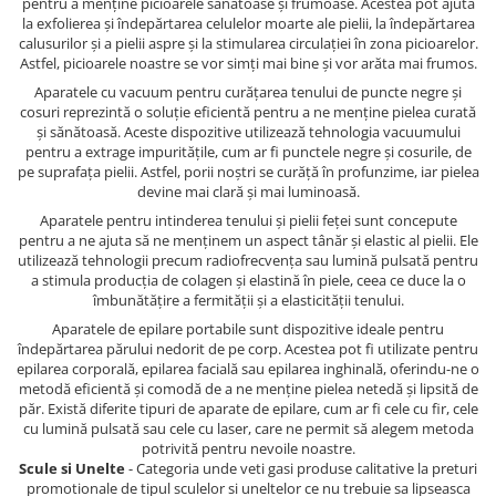
pentru a menține picioarele sănătoase și frumoase. Acestea pot ajuta
la exfolierea și îndepărtarea celulelor moarte ale pielii, la îndepărtarea
calusurilor și a pielii aspre și la stimularea circulației în zona picioarelor.
Astfel, picioarele noastre se vor simți mai bine și vor arăta mai frumos.
Aparatele cu vacuum pentru curățarea tenului de puncte negre și
cosuri reprezintă o soluție eficientă pentru a ne menține pielea curată
și sănătoasă. Aceste dispozitive utilizează tehnologia vacuumului
pentru a extrage impuritățile, cum ar fi punctele negre și cosurile, de
pe suprafața pielii. Astfel, porii noștri se curăță în profunzime, iar pielea
devine mai clară și mai luminoasă.
Aparatele pentru intinderea tenului și pielii feței sunt concepute
pentru a ne ajuta să ne menținem un aspect tânăr și elastic al pielii. Ele
utilizează tehnologii precum radiofrecvența sau lumină pulsată pentru
a stimula producția de colagen și elastină în piele, ceea ce duce la o
îmbunătățire a fermității și a elasticității tenului.
Aparatele de epilare portabile sunt dispozitive ideale pentru
îndepărtarea părului nedorit de pe corp. Acestea pot fi utilizate pentru
epilarea corporală, epilarea facială sau epilarea inghinală, oferindu-ne o
metodă eficientă și comodă de a ne menține pielea netedă și lipsită de
păr. Există diferite tipuri de aparate de epilare, cum ar fi cele cu fir, cele
cu lumină pulsată sau cele cu laser, care ne permit să alegem metoda
potrivită pentru nevoile noastre.
Scule si Unelte
- Categoria unde veti gasi produse calitative la preturi
promotionale de tipul sculelor si uneltelor ce nu trebuie sa lipseasca