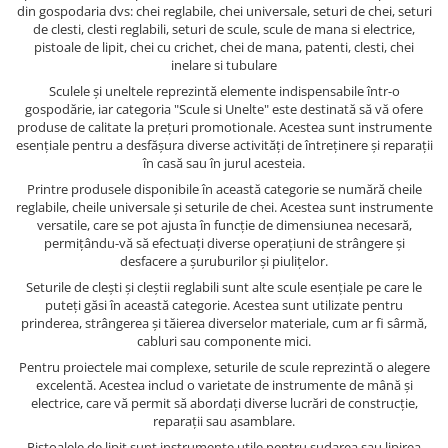
din gospodaria dvs: chei reglabile, chei universale, seturi de chei, seturi
de clesti, clesti reglabili, seturi de scule, scule de mana si electrice,
pistoale de lipit, chei cu crichet, chei de mana, patenti, clesti, chei
inelare si tubulare
Sculele și uneltele reprezintă elemente indispensabile într-o
gospodărie, iar categoria "Scule si Unelte" este destinată să vă ofere
produse de calitate la prețuri promotionale. Acestea sunt instrumente
esențiale pentru a desfășura diverse activități de întreținere și reparații
în casă sau în jurul acesteia.
Printre produsele disponibile în această categorie se numără cheile
reglabile, cheile universale și seturile de chei. Acestea sunt instrumente
versatile, care se pot ajusta în funcție de dimensiunea necesară,
permițându-vă să efectuați diverse operațiuni de strângere și
desfacere a șuruburilor și piulițelor.
Seturile de clești și cleștii reglabili sunt alte scule esențiale pe care le
puteți găsi în această categorie. Acestea sunt utilizate pentru
prinderea, strângerea și tăierea diverselor materiale, cum ar fi sârmă,
cabluri sau componente mici.
Pentru proiectele mai complexe, seturile de scule reprezintă o alegere
excelentă. Acestea includ o varietate de instrumente de mână și
electrice, care vă permit să abordați diverse lucrări de construcție,
reparații sau asamblare.
Pistoalele de lipit sunt instrumente utile pentru sudarea sau lipirea