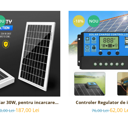
OU
-18%
NOU
lar 30W, pentru incarcare
Controler Regulator de 
erii de 12V portabil
panou solar fotovol
187,00 Lei
62,00 L
0,00 Lei
76,00 Lei