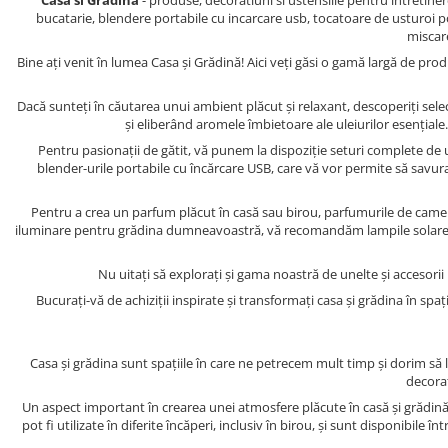
Casa si Gradina
- produse, decoratiuni si ustensiile pentru intretinere
bucatarie, blendere portabile cu incarcare usb, tocatoare de usturoi p
miscare
Bine ați venit în lumea Casa și Grădină! Aici veți găsi o gamă largă de pr
Dacă sunteți în căutarea unui ambient plăcut și relaxant, descoperiți sele
și eliberând aromele îmbietoare ale uleiurilor esențial
Pentru pasionații de gătit, vă punem la dispoziție seturi complete de u
blender-urile portabile cu încărcare USB, care vă vor permite să savuraț
Pentru a crea un parfum plăcut în casă sau birou, parfumurile de cameră
iluminare pentru grădina dumneavoastră, vă recomandăm lampile solare de g
Nu uitați să explorați și gama noastră de unelte și accesorii
Bucurați-vă de achiziții inspirate și transformați casa și grădina în s
Casa și grădina sunt spațiile în care ne petrecem mult timp și dorim să 
decorat
Un aspect important în crearea unei atmosfere plăcute în casă și grădin
pot fi utilizate în diferite încăperi, inclusiv în birou, și sunt disponibi