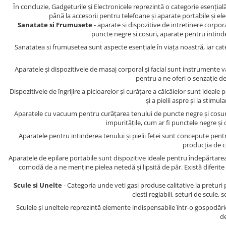
În concluzie, Gadgeturile și Electronicele reprezintă o categorie esenția
până la accesorii pentru telefoane și aparate portabile și e
Sanatate si Frumusete
- aparate si dispozitive de intretinere corpora
puncte negre si cosuri, aparate pentru intindere
Sanatatea si frumusetea sunt aspecte esențiale în viața noastră, iar cat
Aparatele și dispozitivele de masaj corporal și facial sunt instrumente 
pentru a ne oferi o senzație de
Dispozitivele de îngrijire a picioarelor și curățare a călcâielor sunt ideal
și a pielii aspre și la stimu
Aparatele cu vacuum pentru curățarea tenului de puncte negre și cosuri 
impuritățile, cum ar fi punctele negre și c
Aparatele pentru intinderea tenului și pielii feței sunt concepute pent
producția de co
Aparatele de epilare portabile sunt dispozitive ideale pentru îndepărtarea 
comodă de a ne menține pielea netedă și lipsită de păr. Există diferite 
Scule si Unelte
- Categoria unde veti gasi produse calitative la preturi p
clesti reglabili, seturi de scule,
Sculele și uneltele reprezintă elemente indispensabile într-o gospodări
de