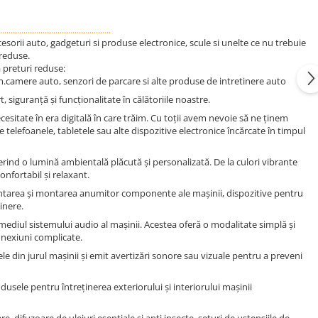
....................................................
sorii auto, gadgeturi si produse electronice, scule si unelte ce nu trebuie
 reduse.
a preturi reduse:
m.camere auto, senzori de parcare si alte produse de intretinere auto
siguranță și funcționalitate în călătoriile noastre.
cesitate în era digitală în care trăim. Cu toții avem nevoie să ne ținem
 telefoanele, tabletele sau alte dispozitive electronice încărcate în timpul
ferind o lumină ambientală plăcută și personalizată. De la culori vibrante
nfortabil și relaxant.
emontarea și montarea anumitor componente ale mașinii, dispozitive pentru
inere.
mediul sistemului audio al mașinii. Acestea oferă o modalitate simplă și
conexiuni complicate.
le din jurul mașinii și emit avertizări sonore sau vizuale pentru a preveni
odusele pentru întreținerea exteriorului și interiorului mașinii