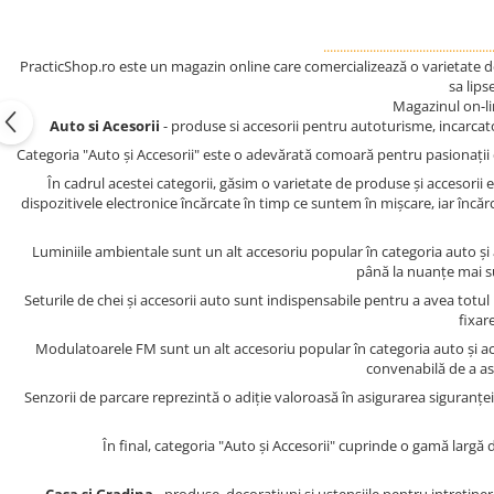
...................................................
PracticShop.ro este un magazin online care comercializează o varietate de 
sa lips
Magazinul on-l
Auto si Acesorii
- produse si accesorii pentru autoturisme, incarcat
Categoria "Auto și Accesorii" este o adevărată comoară pentru pasionații de
În cadrul acestei categorii, găsim o varietate de produse și accesorii 
dispozitivele electronice încărcate în timp ce suntem în mișcare, iar încăr
Luminiile ambientale sunt un alt accesoriu popular în categoria auto și a
până la nuanțe mai su
Seturile de chei și accesorii auto sunt indispensabile pentru a avea tot
fixar
Modulatoarele FM sunt un alt accesoriu popular în categoria auto și acc
convenabilă de a asc
Senzorii de parcare reprezintă o adiție valoroasă în asigurarea siguranței
În final, categoria "Auto și Accesorii" cuprinde o gamă largă d