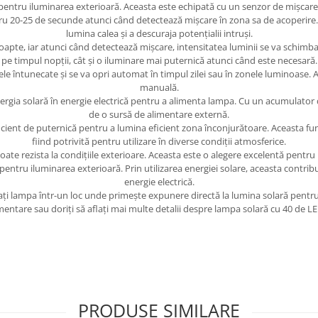
t pentru iluminarea exterioară. Aceasta este echipată cu un senzor de mișcare,
u 20-25 de secunde atunci când detectează mișcare în zona sa de acoperire.
lumina calea și a descuraja potențialii intruși.
apte, iar atunci când detectează mișcare, intensitatea luminii se va schim
pe timpul nopții, cât și o iluminare mai puternică atunci când este necesară.
le întunecate și se va opri automat în timpul zilei sau în zonele luminoase. 
manuală.
ergia solară în energie electrică pentru a alimenta lampa. Cu un acumulator 
de o sursă de alimentare externă.
ient de puternică pentru a lumina eficient zona înconjurătoare. Aceasta fun
fiind potrivită pentru utilizare în diverse condiții atmosferice.
ate rezista la condițiile exterioare. Aceasta este o alegere excelentă pentru il
entru iluminarea exterioară. Prin utilizarea energiei solare, aceasta contri
energie electrică.
ți lampa într-un loc unde primește expunere directă la lumina solară pentru 
mentare sau doriți să aflați mai multe detalii despre lampa solară cu 40 de LED-
PRODUSE SIMILARE