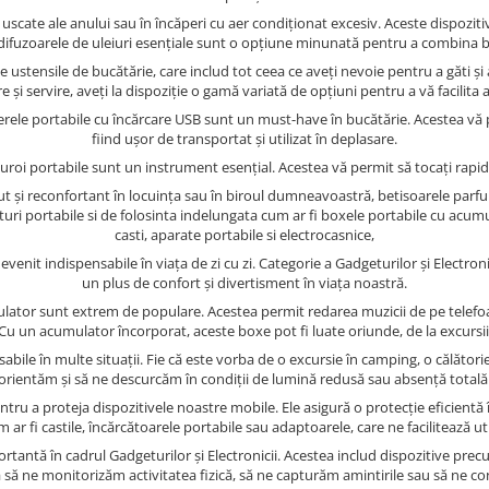
e uscate ale anului sau în încăperi cu aer condiționat excesiv. Aceste dispozit
difuzoarele de uleiuri esențiale sunt o opțiune minunată pentru a combina ben
ustensile de bucătărie, care includ tot ceea ce aveți nevoie pentru a găti și a 
 și servire, aveți la dispoziție o gamă variată de opțiuni pentru a vă facilita a
erele portabile cu încărcare USB sunt un must-have în bucătărie. Acestea vă p
fiind ușor de transportat și utilizat în deplasare.
turoi portabile sunt un instrument esențial. Acestea vă permit să tocați rapid 
t și reconfortant în locuința sau în biroul dumneavoastră, betisoarele par
turi portabile si de folosinta indelungata cum ar fi boxele portabile cu acum
casti, aparate portabile si electrocasnice,
devenit indispensabile în viața de zi cu zi. Categorie a Gadgeturilor și Elect
un plus de confort și divertisment în viața noastră.
umulator sunt extrem de populare. Acestea permit redarea muzicii de pe telefo
. Cu un acumulator încorporat, aceste boxe pot fi luate oriunde, de la excursii 
abile în multe situații. Fie că este vorba de o excursie în camping, o călătorie
orientăm și să ne descurcăm în condiții de lumină redusă sau absență totală
ru a proteja dispozitivele noastre mobile. Ele asigură o protecție eficientă î
cum ar fi castile, încărcătoarele portabile sau adaptoarele, care ne facilitează
ortantă în cadrul Gadgeturilor și Electronicii. Acestea includ dispozitive prec
să ne monitorizăm activitatea fizică, să ne capturăm amintirile sau să ne con