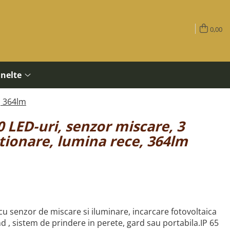
0,00
Unelte
, 364lm
 LED-uri, senzor miscare, 3
tionare, lumina rece, 364lm
u senzor de miscare si iluminare, incarcare fotovoltaica
md , sistem de prindere in perete, gard sau portabila.IP 65