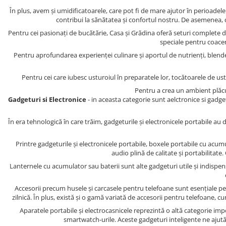
În plus, avem și umidificatoarele, care pot fi de mare ajutor în perioadel
contribui la sănătatea și confortul nostru. De asemenea, 
Pentru cei pasionați de bucătărie, Casa și Grădina oferă seturi complete de 
speciale pentru coacere
Pentru aprofundarea experienței culinare și aportul de nutrienți, blend
Pentru cei care iubesc usturoiul în preparatele lor, tocătoarele de us
Pentru a crea un ambient plăcu
Gadgeturi si Electronice
- in aceasta categorie sunt aelctronice si gadge
În era tehnologică în care trăim, gadgeturile și electronicele portabile au 
Printre gadgeturile și electronicele portabile, boxele portabile cu ac
audio plină de calitate și portabilitate
Lanternele cu acumulator sau baterii sunt alte gadgeturi utile și indispens
Accesorii precum husele și carcasele pentru telefoane sunt esențiale pent
zilnică. În plus, există și o gamă variată de accesorii pentru telefoane, 
Aparatele portabile și electrocasnicele reprezintă o altă categorie imp
smartwatch-urile. Aceste gadgeturi inteligente ne ajută 