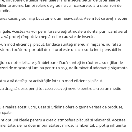
, difuzoare de uleiuri esentiale si anti insecte, seturi de ustensiile de
ferite arome, lampi solare de gradina cu incarcare solara si senzori de
gradina.
jarea casei, grădinii și bucătăriei dumneavoastră. Avem tot ce aveți nevoie
nțiale. Acestea vă vor permite să creați atmosfera dorită, purificând aerul
 a vă proteja împotriva neplăcerilor cauzate de insecte.
-un mod eficient și plăcut. Iar dacă sunteți mereu în mișcare, nu ratați
usturoi, tocătorul portabil de usturoi este un accesoriu indispensabil în
l cu note delicate și îmbietoare. Dacă sunteți în căutarea soluțiilor de
zori de mișcare și lumina pentru a asigura iluminatul adecvat și siguranța
ru a vă desfășura activitățile într-un mod eficient și plăcut.
m cu drag să descoperiți tot ceea ce aveți nevoie pentru a crea un mediu
u a realiza acest lucru, Casa și Grădina oferă o gamă variată de produse,
 spații.
t opțiuni ideale pentru a crea o atmosferă plăcută și relaxantă. Acestea
ondimentate. Ele nu doar îmbunătățesc mirosul ambiental, ci pot și influența