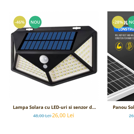
-46%
NOU
-28%
N
Lampa Solara cu LED-uri si senzor de
Panou So
miscare
bat
26,00 Lei
48,00 Lei
26