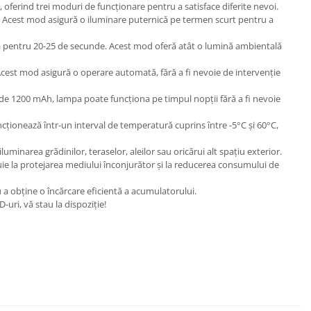
 oferind trei moduri de funcționare pentru a satisface diferite nevoi.
 Acest mod asigură o iluminare puternică pe termen scurt pentru a
ba pentru 20-25 de secunde. Acest mod oferă atât o lumină ambientală
Acest mod asigură o operare automată, fără a fi nevoie de intervenție
de 1200 mAh, lampa poate funcționa pe timpul nopții fără a fi nevoie
cționează într-un interval de temperatură cuprins între -5°C și 60°C,
uminarea grădinilor, teraselor, aleilor sau oricărui alt spațiu exterior.
buie la protejarea mediului înconjurător și la reducerea consumului de
a obține o încărcare eficientă a acumulatorului.
uri, vă stau la dispoziție!