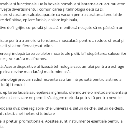
rtabile și funcționale. De la boxele portabile și lanternele cu acumulator
ivește divertismentul, comunicarea și tehnologia de zi cu zi.
picioare si curatare calcaie, aparate cu vacum pentru curatarea tenului de
e definitiva, epilare faciala, epilare inghinala,
ve de îngrijire corporală și facială, menite să ne ajute să ne păstrăm un
ilizate pentru a ameliora tensiunea musculară, pentru a reduce stresul și
ii și la tonifierea țesuturilor.
erea și îndepărtarea celulelor moarte ale pielii, la îndepărtarea calusurilor
 bine și vor arăta mai frumos.
să. Aceste dispozitive utilizează tehnologia vacuumului pentru a extrage
ar pielea devine mai clară și mai luminoasă.
ază tehnologii precum radiofrecvența sau lumină pulsată pentru a stimula
cității tenului.
, epilarea facială sau epilarea inghinală, oferindu-ne o metodă eficientă și
u cele cu laser, care ne permit să alegem metoda potrivită pentru nevoile
aria dvs: chei reglabile, chei universale, seturi de chei, seturi de clesti,
i, clesti, chei inelare si tubulare
ate la prețuri promotionale. Acestea sunt instrumente esențiale pentru a
ia.