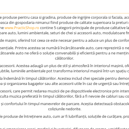
......................................................................................................................................................
produse pentru casa si gradina, produse de ingrijire corporala si faciala, acce
easca din gospodaria nimanui fiind produse de calitate superioara la preturi
ine
www.PracticShop.ro
contine 5 categorii principale de produse calitative l
oare auto, lumini ambientale, seturi de chei si accesorii auto, modulatoare f
 mașini, oferind tot ceea ce este necesar pentru a aduce un plus de confort, 
esențiale. Printre acestea se numără încărcătoarele auto, care reprezintă o ne
cătoarele auto ne oferă o soluție convenabilă și eficientă pentru a ne menține
călătoriilor.
ccesorii. Acestea adaugă un plus de stil și atmosferă în interiorul mașinii, o
btile, luminiile ambientale pot transforma interiorul mașinii într-un spațiu co
ul la îndemână în timpul călătoriilor. Acestea includ chei speciale pentru d
ea și organizarea bagajelor sau alte accesorii utile în caz de urgență sau întreț
esorii, care permit redarea muzicii de pe dispozitivele electronice prin inter
ulta muzica preferată în timpul călătoriilor, fără a fi nevoie de cabluri sau 
 și confortului în timpul manevrelor de parcare. Aceștia detectează obstacole
coliziunile nedorite.
e produse de întreținere auto, cum ar fi lubrifianții, soluțiile de curățare, pr