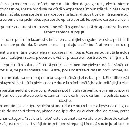
lă în viața modernă, aducându-ne o multitudine de gadgeturi și electronice po
lectrocasnice, aceste produse ne oferă o experiență îmbunătățită în ceea ce pr
la si faciala, aparate de masaj corporal si facial, dispozitive de intretinere 
a tenului si pielii fetei, aparate de epilare portabile, epilare corporala, epilar
egoria "Sanatate si Frumusete" ne oferă o gamă variată de aparate și dispoziti
aspect sănătos și îngrijit.
valoroase pentru relaxare și stimularea circulației sanguine. Acestea pot fi ut
 relaxare profundă. De asemenea, ele pot ajuta la îmbunătățirea aspectului piel
e pentru a menține picioarele sănătoase și frumoase. Acestea pot ajuta la exfoli
larea circulației în zona picioarelor. Astfel, picioarele noastre se vor simți mai
reprezintă o soluție eficientă pentru a ne menține pielea curată și sănătoa
osurile, de pe suprafața pielii. Astfel, porii noștri se curăță în profunzime, i
ru a ne ajuta să ne menținem un aspect tânăr și elastic al pielii. Ele utilize
lagen și elastină în piele, ceea ce duce la o îmbunătățire a fermității și a elasti
părului nedorit de pe corp. Acestea pot fi utilizate pentru epilarea corporală
tipuri de aparate de epilare, cum ar fi cele cu fir, cele cu lumină pulsată sa
noastre.
romotionale de tipul sculelor si uneltelor ce nu trebuie sa lipseasca din gospod
 scule de mana si electrice, pistoale de lipit, chei cu crichet, chei de mana, patent
e, iar categoria "Scule si Unelte" este destinată să vă ofere produse de calit
sfășura diverse activități de întreținere și reparații în casă sau în jurul aceste