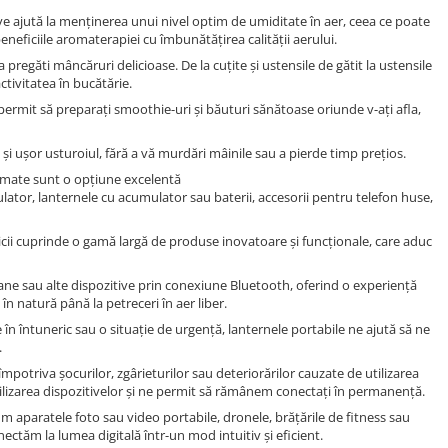
ive ajută la menținerea unui nivel optim de umiditate în aer, ceea ce poate
eficiile aromaterapiei cu îmbunătățirea calității aerului.
pregăti mâncăruri delicioase. De la cuțite și ustensile de gătit la ustensile
ctivitatea în bucătărie.
ermit să preparați smoothie-uri și băuturi sănătoase oriunde v-ați afla,
și ușor usturoiul, fără a vă murdări mâinile sau a pierde timp prețios.
fumate sunt o opțiune excelentă
ulator, lanternele cu acumulator sau baterii, accesorii pentru telefon huse,
ronicii cuprinde o gamă largă de produse inovatoare și funcționale, care aduc
ane sau alte dispozitive prin conexiune Bluetooth, oferind o experiență
în natură până la petreceri în aer liber.
 în întuneric sau o situație de urgență, lanternele portabile ne ajută să ne
.
mpotriva șocurilor, zgârieturilor sau deteriorărilor cauzate de utilizarea
 utilizarea dispozitivelor și ne permit să rămânem conectați în permanență.
um aparatele foto sau video portabile, dronele, brățările de fitness sau
ectăm la lumea digitală într-un mod intuitiv și eficient.