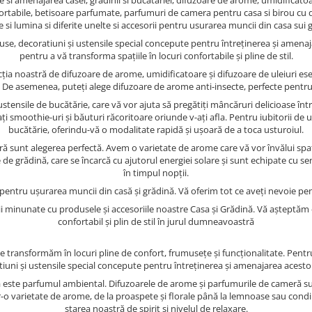
 si amenajarea casei, gradinii si bucatariei, difuzoare de arome, umidificatoare
ortabile, betisoare parfumate, parfumuri de camera pentru casa si birou cu di
 si lumina si diferite unelte si accesorii pentru usurarea muncii din casa sui 
oduse, decoratiuni și ustensile special concepute pentru întreținerea și amena
pentru a vă transforma spațiile în locuri confortabile și pline de stil.
cția noastră de difuzoare de arome, umidificatoare și difuzoare de uleiuri ese
e. De asemenea, puteți alege difuzoare de arome anti-insecte, perfecte pentru
stensile de bucătărie, care vă vor ajuta să pregătiți mâncăruri delicioase într
i smoothie-uri și băuturi răcoritoare oriunde v-ați afla. Pentru iubitorii de 
bucătărie, oferindu-vă o modalitate rapidă și ușoară de a toca usturoiul.
 sunt alegerea perfectă. Avem o varietate de arome care vă vor învălui spațiu
rădină, care se încarcă cu ajutorul energiei solare și sunt echipate cu sen
în timpul nopții.
 pentru ușurarea muncii din casă și grădină. Vă oferim tot ce aveți nevoie pent
pații minunate cu produsele și accesoriile noastre Casa și Grădină. Vă așteptă
confortabil și plin de stil în jurul dumneavoastră
le transformăm în locuri pline de confort, frumusețe și funcționalitate. Pentr
iuni și ustensile special concepute pentru întreținerea și amenajarea acestor
ă este parfumul ambiental. Difuzoarele de arome și parfumurile de cameră sun
le într-o varietate de arome, de la proaspete și florale până la lemnoase sau c
starea noastră de spirit și nivelul de relaxare.