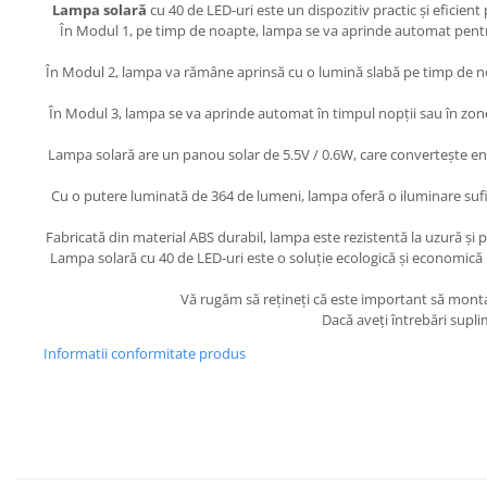
Lampa solară
cu 40 de LED-uri este un dispozitiv practic și eficien
În Modul 1, pe timp de noapte, lampa se va aprinde automat pentr
În Modul 2, lampa va rămâne aprinsă cu o lumină slabă pe timp de no
În Modul 3, lampa se va aprinde automat în timpul nopții sau în zone
Lampa solară are un panou solar de 5.5V / 0.6W, care convertește en
Cu o putere luminată de 364 de lumeni, lampa oferă o iluminare sufic
Fabricată din material ABS durabil, lampa este rezistentă la uzură și po
Lampa solară cu 40 de LED-uri este o soluție ecologică și economică p
Vă rugăm să rețineți că este important să monta
Dacă aveți întrebări supli
Informatii conformitate produs