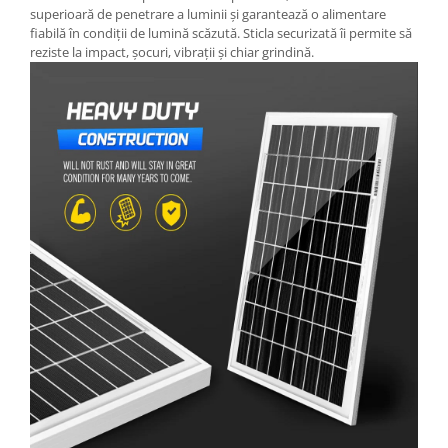
superioară de penetrare a luminii și garantează o alimentare
fiabilă în condiții de lumină scăzută. Sticla securizată îi permite să
reziste la impact, șocuri, vibrații și chiar grindină.