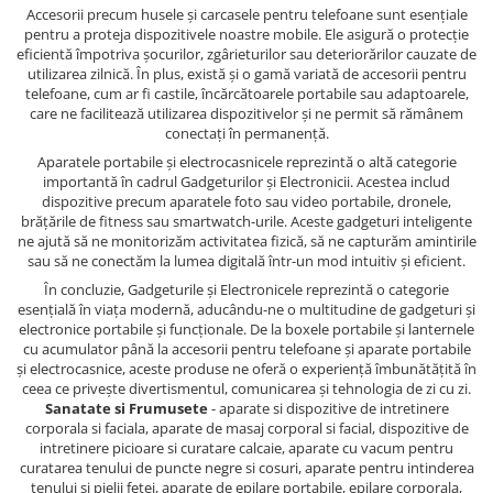
Accesorii precum husele și carcasele pentru telefoane sunt esențiale
pentru a proteja dispozitivele noastre mobile. Ele asigură o protecție
eficientă împotriva șocurilor, zgârieturilor sau deteriorărilor cauzate de
utilizarea zilnică. În plus, există și o gamă variată de accesorii pentru
telefoane, cum ar fi castile, încărcătoarele portabile sau adaptoarele,
care ne facilitează utilizarea dispozitivelor și ne permit să rămânem
conectați în permanență.
Aparatele portabile și electrocasnicele reprezintă o altă categorie
importantă în cadrul Gadgeturilor și Electronicii. Acestea includ
dispozitive precum aparatele foto sau video portabile, dronele,
brățările de fitness sau smartwatch-urile. Aceste gadgeturi inteligente
ne ajută să ne monitorizăm activitatea fizică, să ne capturăm amintirile
sau să ne conectăm la lumea digitală într-un mod intuitiv și eficient.
În concluzie, Gadgeturile și Electronicele reprezintă o categorie
esențială în viața modernă, aducându-ne o multitudine de gadgeturi și
electronice portabile și funcționale. De la boxele portabile și lanternele
cu acumulator până la accesorii pentru telefoane și aparate portabile
și electrocasnice, aceste produse ne oferă o experiență îmbunătățită în
ceea ce privește divertismentul, comunicarea și tehnologia de zi cu zi.
Sanatate si Frumusete
- aparate si dispozitive de intretinere
corporala si faciala, aparate de masaj corporal si facial, dispozitive de
intretinere picioare si curatare calcaie, aparate cu vacum pentru
curatarea tenului de puncte negre si cosuri, aparate pentru intinderea
tenului si pielii fetei, aparate de epilare portabile, epilare corporala,