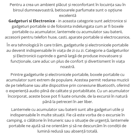
Pentru a crea un ambient plăcut și reconfortant în locuința sau în
biroul dumneavoastră, betisoarele parfumate sunt o opțiune
excelentă
Gadgeturi si Electronice
- in aceasta categorie sunt aelctronice si
gadgeturi portabile si de folosinta indelungata cum ar fi boxele
portabile cu acumulator, lanternele cu acumulator sau baterii,
accesorii pentru telefon huse, casti, aparate portabile si electrocasnice,
În era tehnologică în care trăim, gadgeturile și electronicele portabile
au devenit indispensabile în viața de zi cu zi. Categorie a Gadgeturilor
și Electronicii cuprinde o gamă largă de produse inovatoare și
funcționale, care aduc un plus de confort și divertisment în viața
noastră.
Printre gadgeturile și electronicele portabile, boxele portabile cu
acumulator sunt extrem de populare. Acestea permit redarea muzicii
de pe telefoane sau alte dispozitive prin conexiune Bluetooth, oferind
o experiență audio plină de calitate și portabilitate. Cu un acumulator
încorporat, aceste boxe pot fi luate oriunde, de la excursii în natură
până la petreceri în aer liber.
Lanternele cu acumulator sau baterii sunt alte gadgeturi utile și
indispensabile în multe situații. Fie că este vorba de o excursie în
camping, o călătorie în întuneric sau o situație de urgență, lanternele
portabile ne ajută să ne orientăm și să ne descurcăm în condiții de
lumină redusă sau absență totală.