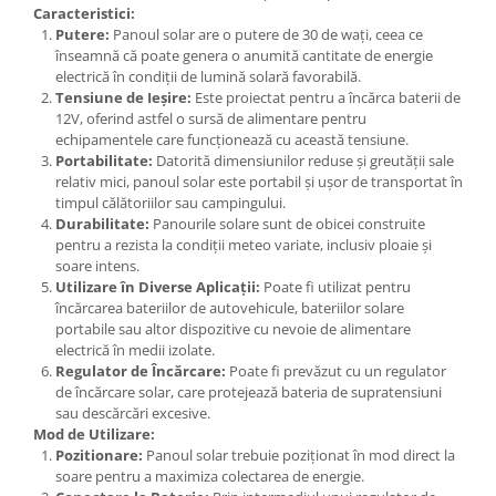
Caracteristici:
Putere:
Panoul solar are o putere de 30 de wați, ceea ce
înseamnă că poate genera o anumită cantitate de energie
electrică în condiții de lumină solară favorabilă.
Tensiune de Ieșire:
Este proiectat pentru a încărca baterii de
12V, oferind astfel o sursă de alimentare pentru
echipamentele care funcționează cu această tensiune.
Portabilitate:
Datorită dimensiunilor reduse și greutății sale
relativ mici, panoul solar este portabil și ușor de transportat în
timpul călătoriilor sau campingului.
Durabilitate:
Panourile solare sunt de obicei construite
pentru a rezista la condiții meteo variate, inclusiv ploaie și
soare intens.
Utilizare în Diverse Aplicații:
Poate fi utilizat pentru
încărcarea bateriilor de autovehicule, bateriilor solare
portabile sau altor dispozitive cu nevoie de alimentare
electrică în medii izolate.
Regulator de Încărcare:
Poate fi prevăzut cu un regulator
de încărcare solar, care protejează bateria de supratensiuni
sau descărcări excesive.
Mod de Utilizare:
Pozitionare:
Panoul solar trebuie poziționat în mod direct la
soare pentru a maximiza colectarea de energie.