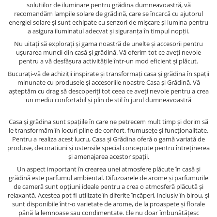
soluțiilor de iluminare pentru grădina dumneavoastră, vă
recomandăm lampile solare de grădină, care se încarcă cu ajutorul
energiei solare și sunt echipate cu senzori de mișcare și lumina pentru
a asigura iluminatul adecvat și siguranța în timpul nopții.
Nu uitați să explorați și gama noastră de unelte și accesorii pentru
ușurarea muncii din casă și grădină. Vă oferim tot ce aveți nevoie
pentru a vă desfășura activitățile într-un mod eficient și plăcut.
Bucurați-vă de achiziții inspirate și transformați casa și grădina în spații
minunate cu produsele și accesoriile noastre Casa și Grădină. Vă
așteptăm cu drag să descoperiți tot ceea ce aveți nevoie pentru a crea
un mediu confortabil și plin de stil în jurul dumneavoastră
Casa și grădina sunt spațiile în care ne petrecem mult timp și dorim să
le transformăm în locuri pline de confort, frumusețe și funcționalitate.
Pentru a realiza acest lucru, Casa și Grădina oferă o gamă variată de
produse, decoratiuni și ustensile special concepute pentru întreținerea
și amenajarea acestor spații.
Un aspect important în crearea unei atmosfere plăcute în casă și
grădină este parfumul ambiental. Difuzoarele de arome și parfumurile
de cameră sunt opțiuni ideale pentru a crea o atmosferă plăcută și
relaxantă. Acestea pot fi utilizate în diferite încăperi, inclusiv în birou, și
sunt disponibile într-o varietate de arome, de la proaspete și florale
până la lemnoase sau condimentate. Ele nu doar îmbunătățesc