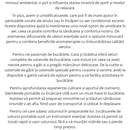
mirosul ambiental, ci pot și influența starea noastră de spirit și nivelul
de relaxare.
În plus, avem și umidificatoarele, care pot fi de mare ajutor în
perioadele uscate ale anului sau în încăperi cu aer condiționat excesiv.
Aceste dispozitive ajută la menținerea unui nivel optim de umiditate în
aer, ceea ce poate contribui la sănătatea și confortul nostru. De
asemenea, difuzoarele de uleiuri esențiale sunt o opțiune minunată
pentru a combina beneficiile aromaterapiei cu îmbunătățirea calității
aerului.
Pentru cei pasionați de bucătărie, Casa și Grădina oferă seturi
complete de ustensile de bucătărie, care includ tot ceea ce aveți
nevoie pentru a găti și a pregăti mâncăruri delicioase. De la cuțite și
ustensile de gătit la ustensile speciale pentru coacere și servire, aveți la
dispoziție o gamă variată de opțiuni pentru a vă facilita activitatea în
bucătărie.
Pentru aprofundarea experienței culinare și aportul de nutrienți,
blenderele portabile cu încărcare USB sunt un must-have în bucătărie.
Acestea vă permit să preparați smoothie-uri și băuturi sănătoase
oriunde v-ați afla, fiind ușor de transportat și utilizat în deplasare.
Pentru cei care iubesc usturoiul în preparatele lor, tocătoarele de
usturoi portabile sunt un instrument esențial. Acestea vă permit să
tocați rapid și ușor usturoiul, fără a vă murdări mâinile sau a pierde
timp prețios.