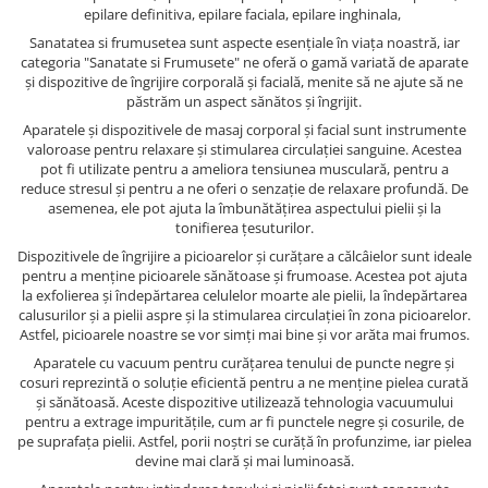
epilare definitiva, epilare faciala, epilare inghinala,
Sanatatea si frumusetea sunt aspecte esențiale în viața noastră, iar
categoria "Sanatate si Frumusete" ne oferă o gamă variată de aparate
și dispozitive de îngrijire corporală și facială, menite să ne ajute să ne
păstrăm un aspect sănătos și îngrijit.
Aparatele și dispozitivele de masaj corporal și facial sunt instrumente
valoroase pentru relaxare și stimularea circulației sanguine. Acestea
pot fi utilizate pentru a ameliora tensiunea musculară, pentru a
reduce stresul și pentru a ne oferi o senzație de relaxare profundă. De
asemenea, ele pot ajuta la îmbunătățirea aspectului pielii și la
tonifierea țesuturilor.
Dispozitivele de îngrijire a picioarelor și curățare a călcâielor sunt ideale
pentru a menține picioarele sănătoase și frumoase. Acestea pot ajuta
la exfolierea și îndepărtarea celulelor moarte ale pielii, la îndepărtarea
calusurilor și a pielii aspre și la stimularea circulației în zona picioarelor.
Astfel, picioarele noastre se vor simți mai bine și vor arăta mai frumos.
Aparatele cu vacuum pentru curățarea tenului de puncte negre și
cosuri reprezintă o soluție eficientă pentru a ne menține pielea curată
și sănătoasă. Aceste dispozitive utilizează tehnologia vacuumului
pentru a extrage impuritățile, cum ar fi punctele negre și cosurile, de
pe suprafața pielii. Astfel, porii noștri se curăță în profunzime, iar pielea
devine mai clară și mai luminoasă.