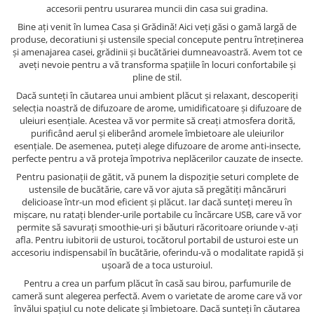
accesorii pentru usurarea muncii din casa sui gradina.
Bine ați venit în lumea Casa și Grădină! Aici veți găsi o gamă largă de
produse, decoratiuni și ustensile special concepute pentru întreținerea
și amenajarea casei, grădinii și bucătăriei dumneavoastră. Avem tot ce
aveți nevoie pentru a vă transforma spațiile în locuri confortabile și
pline de stil.
Dacă sunteți în căutarea unui ambient plăcut și relaxant, descoperiți
selecția noastră de difuzoare de arome, umidificatoare și difuzoare de
uleiuri esențiale. Acestea vă vor permite să creați atmosfera dorită,
purificând aerul și eliberând aromele îmbietoare ale uleiurilor
esențiale. De asemenea, puteți alege difuzoare de arome anti-insecte,
perfecte pentru a vă proteja împotriva neplăcerilor cauzate de insecte.
Pentru pasionații de gătit, vă punem la dispoziție seturi complete de
ustensile de bucătărie, care vă vor ajuta să pregătiți mâncăruri
delicioase într-un mod eficient și plăcut. Iar dacă sunteți mereu în
mișcare, nu ratați blender-urile portabile cu încărcare USB, care vă vor
permite să savurați smoothie-uri și băuturi răcoritoare oriunde v-ați
afla. Pentru iubitorii de usturoi, tocătorul portabil de usturoi este un
accesoriu indispensabil în bucătărie, oferindu-vă o modalitate rapidă și
ușoară de a toca usturoiul.
Pentru a crea un parfum plăcut în casă sau birou, parfumurile de
cameră sunt alegerea perfectă. Avem o varietate de arome care vă vor
învălui spațiul cu note delicate și îmbietoare. Dacă sunteți în căutarea