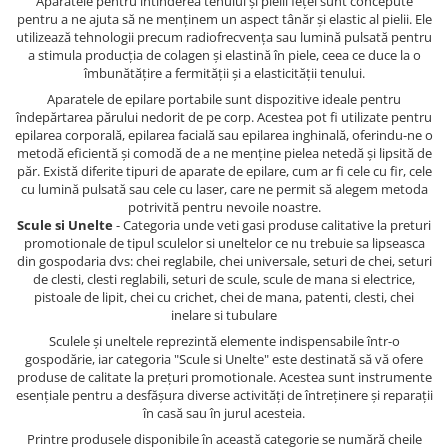
Aparatele pentru intinderea tenului și pielii feței sunt concepute
pentru a ne ajuta să ne menținem un aspect tânăr și elastic al pielii. Ele
utilizează tehnologii precum radiofrecvența sau lumină pulsată pentru
a stimula producția de colagen și elastină în piele, ceea ce duce la o
îmbunătățire a fermității și a elasticității tenului.
Aparatele de epilare portabile sunt dispozitive ideale pentru
îndepărtarea părului nedorit de pe corp. Acestea pot fi utilizate pentru
epilarea corporală, epilarea facială sau epilarea inghinală, oferindu-ne o
metodă eficientă și comodă de a ne menține pielea netedă și lipsită de
păr. Există diferite tipuri de aparate de epilare, cum ar fi cele cu fir, cele
cu lumină pulsată sau cele cu laser, care ne permit să alegem metoda
potrivită pentru nevoile noastre.
Scule si Unelte
- Categoria unde veti gasi produse calitative la preturi
promotionale de tipul sculelor si uneltelor ce nu trebuie sa lipseasca
din gospodaria dvs: chei reglabile, chei universale, seturi de chei, seturi
de clesti, clesti reglabili, seturi de scule, scule de mana si electrice,
pistoale de lipit, chei cu crichet, chei de mana, patenti, clesti, chei
inelare si tubulare
Sculele și uneltele reprezintă elemente indispensabile într-o
gospodărie, iar categoria "Scule si Unelte" este destinată să vă ofere
produse de calitate la prețuri promotionale. Acestea sunt instrumente
esențiale pentru a desfășura diverse activități de întreținere și reparații
în casă sau în jurul acesteia.
Printre produsele disponibile în această categorie se numără cheile