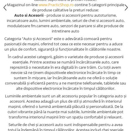
Magazinul on-line
www.PracticShop.ro
contine 5 categorii principale
de produse calitative la preturi reduse:
Auto si Acesorii
- produse si accesorii pentru autoturisme,
incarcatoare auto, lumini ambientale, seturi de chei si accesorii auto,
modulatoare fm.camere auto, senzori de parcare si alte produse de
intretinere auto
Categoria "Auto și Accesorii" este o adevărată comoară pentru
pasionații de mașini, oferind tot ceea ce este necesar pentru a aduce
un plus de confort, siguranță și funcționalitate în călătoriile noastre.
În cadrul acestei categorii, găsim o varietate de produse și accesorii
esențiale. Printre acestea se numără încărcătoarele auto, care
reprezintă o necesitate în era digitală în care trăim. Cu toții avem
nevoie să ne ținem dispozitivele electronice încărcate în timp ce
suntem în mișcare, iar încărcătoarele auto ne oferă o soluție
convenabilă și eficientă pentru a ne menține telefoanele, tabletele sau
alte dispozitive electronice încărcate în timpul călătoriilor.
Luminiile ambientale sunt un alt accesoriu popular în categoria auto și
accesorii. Acestea adaugă un plus de stil și atmosferă în interiorul
mașinii, oferind o lumină ambientală plăcută și personalizată. De la
culori vibrante până la nuanțe mai subtile, luminiile ambientale pot
transforma interiorul mașinii într-un spațiu confortabil și relaxant.
Seturile de chei și accesorii auto sunt indispensabile pentru a avea
totul la îndemână în timpul călătoriilor. Acestea includ chei speciale