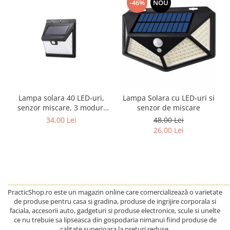
-46%
NOU
Lampa solara 40 LED-uri,
Lampa Solara cu LED-uri si
senzor miscare, 3 moduri
senzor de miscare
de functionare, lumina
34,00 Lei
48,00 Lei
rece, 364lm
26,00 Lei
................................................................................................................................................
PracticShop.ro este un magazin online care comercializează o varietate
de produse pentru casa si gradina, produse de ingrijire corporala si
faciala, accesorii auto, gadgeturi si produse electronice, scule si unelte
ce nu trebuie sa lipseasca din gospodaria nimanui fiind produse de
calitate superioara la preturi reduse.