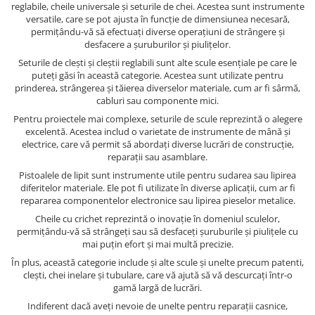
reglabile, cheile universale și seturile de chei. Acestea sunt instrumente
versatile, care se pot ajusta în funcție de dimensiunea necesară,
permițându-vă să efectuați diverse operațiuni de strângere și
desfacere a șuruburilor și piulițelor.
Seturile de clești și cleștii reglabili sunt alte scule esențiale pe care le
puteți găsi în această categorie. Acestea sunt utilizate pentru
prinderea, strângerea și tăierea diverselor materiale, cum ar fi sârmă,
cabluri sau componente mici.
Pentru proiectele mai complexe, seturile de scule reprezintă o alegere
excelentă. Acestea includ o varietate de instrumente de mână și
electrice, care vă permit să abordați diverse lucrări de construcție,
reparații sau asamblare.
Pistoalele de lipit sunt instrumente utile pentru sudarea sau lipirea
diferitelor materiale. Ele pot fi utilizate în diverse aplicații, cum ar fi
repararea componentelor electronice sau lipirea pieselor metalice.
Cheile cu crichet reprezintă o inovație în domeniul sculelor,
permițându-vă să strângeți sau să desfaceți șuruburile și piulițele cu
mai puțin efort și mai multă precizie.
În plus, această categorie include și alte scule și unelte precum patenti,
clești, chei inelare și tubulare, care vă ajută să vă descurcați într-o
gamă largă de lucrări.
Indiferent dacă aveți nevoie de unelte pentru reparații casnice,