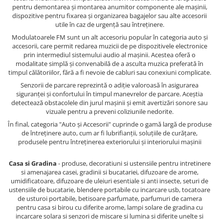
pentru demontarea și montarea anumitor componente ale mașinii,
dispozitive pentru fixarea și organizarea bagajelor sau alte accesorii
utile în caz de urgență sau întreținere.
Modulatoarele FM sunt un alt accesoriu popular în categoria auto și
accesorii, care permit redarea muzicii de pe dispozitivele electronice
prin intermediul sistemului audio al mașinii. Acestea oferă o
modalitate simplă și convenabilă de a asculta muzica preferată în
timpul călătoriilor, fără a fi nevoie de cabluri sau conexiuni complicate.
Senzorii de parcare reprezintă o adiție valoroasă în asigurarea
siguranței și confortului în timpul manevrelor de parcare. Aceștia
detectează obstacolele din jurul mașinii și emit avertizări sonore sau
vizuale pentru a preveni coliziunile nedorite.
În final, categoria "Auto și Accesorii" cuprinde o gamă largă de produse
de întreținere auto, cum ar fi lubrifianții, soluțiile de curățare,
produsele pentru întreținerea exteriorului și interiorului mașinii
Casa si Gradina
- produse, decoratiuni si ustensiile pentru intretinere
si amenajarea casei, gradinii si bucatariei, difuzoare de arome,
umidificatoare, difuzoare de uleiuri esentiale si anti insecte, seturi de
ustensiile de bucatarie, blendere portabile cu incarcare usb, tocatoare
de usturoi portabile, betisoare parfumate, parfumuri de camera
pentru casa si birou cu diferite arome, lampi solare de gradina cu
incarcare solara si senzori de miscare si lumina si diferite unelte si