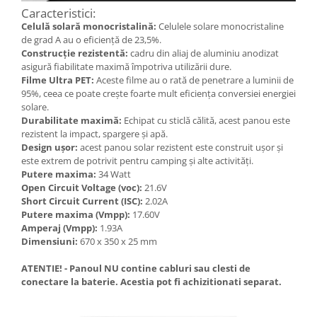
Caracteristici:
Celulă solară monocristalină:
Celulele solare monocristaline
de grad A au o eficiență de 23,5%.
Construcție rezistentă:
cadru din aliaj de aluminiu anodizat
asigură fiabilitate maximă împotriva utilizării dure.
Filme Ultra PET:
Aceste filme au o rată de penetrare a luminii de
95%, ceea ce poate crește foarte mult eficiența conversiei energiei
solare.
Durabilitate maximă:
Echipat cu sticlă călită, acest panou este
rezistent la impact, spargere și apă.
Design ușor:
acest panou solar rezistent este construit ușor și
este extrem de potrivit pentru camping și alte activități.
Putere maxima:
34 Watt
Open Circuit Voltage (voc):
21.6V
Short Circuit Current (ISC):
2.02A
Putere maxima (Vmpp):
17.60V
Amperaj (Vmpp):
1.93A
Dimensiuni:
670 x 350 x 25 mm
ATENTIE! - Panoul NU contine cabluri sau clesti de
conectare la baterie. Acestia pot fi achizitionati separat.