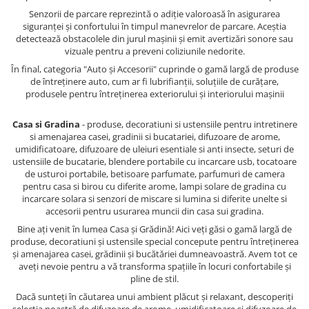
Senzorii de parcare reprezintă o adiție valoroasă în asigurarea
siguranței și confortului în timpul manevrelor de parcare. Aceștia
detectează obstacolele din jurul mașinii și emit avertizări sonore sau
vizuale pentru a preveni coliziunile nedorite.
În final, categoria "Auto și Accesorii" cuprinde o gamă largă de produse
de întreținere auto, cum ar fi lubrifianții, soluțiile de curățare,
produsele pentru întreținerea exteriorului și interiorului mașinii
Casa si Gradina
- produse, decoratiuni si ustensiile pentru intretinere
si amenajarea casei, gradinii si bucatariei, difuzoare de arome,
umidificatoare, difuzoare de uleiuri esentiale si anti insecte, seturi de
ustensiile de bucatarie, blendere portabile cu incarcare usb, tocatoare
de usturoi portabile, betisoare parfumate, parfumuri de camera
pentru casa si birou cu diferite arome, lampi solare de gradina cu
incarcare solara si senzori de miscare si lumina si diferite unelte si
accesorii pentru usurarea muncii din casa sui gradina.
Bine ați venit în lumea Casa și Grădină! Aici veți găsi o gamă largă de
produse, decoratiuni și ustensile special concepute pentru întreținerea
și amenajarea casei, grădinii și bucătăriei dumneavoastră. Avem tot ce
aveți nevoie pentru a vă transforma spațiile în locuri confortabile și
pline de stil.
Dacă sunteți în căutarea unui ambient plăcut și relaxant, descoperiți
selecția noastră de difuzoare de arome, umidificatoare și difuzoare de