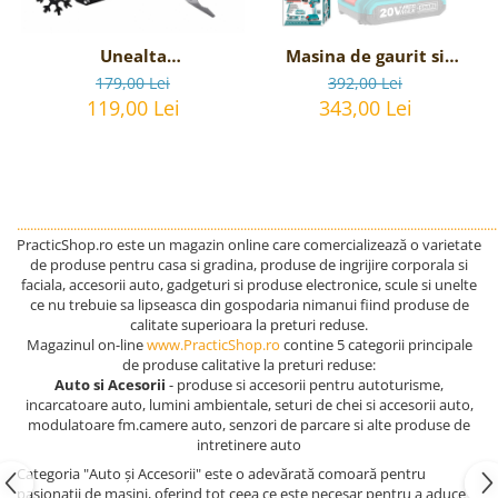
Unealta
Masina de gaurit si
Multifunctionala de
insurubat cu acumulator
179,00 Lei
392,00 Lei
supravietuire 17-in-1,
TOTAL - 20V, 2Ah,
119,00 Lei
343,00 Lei
model Black Axe Multi-
tool
................................................................................................................................................
PracticShop.ro este un magazin online care comercializează o varietate
de produse pentru casa si gradina, produse de ingrijire corporala si
faciala, accesorii auto, gadgeturi si produse electronice, scule si unelte
ce nu trebuie sa lipseasca din gospodaria nimanui fiind produse de
calitate superioara la preturi reduse.
Magazinul on-line
www.PracticShop.ro
contine 5 categorii principale
de produse calitative la preturi reduse:
Auto si Acesorii
- produse si accesorii pentru autoturisme,
incarcatoare auto, lumini ambientale, seturi de chei si accesorii auto,
modulatoare fm.camere auto, senzori de parcare si alte produse de
intretinere auto
Categoria "Auto și Accesorii" este o adevărată comoară pentru
pasionații de mașini, oferind tot ceea ce este necesar pentru a aduce