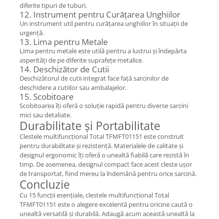
diferite tipuri de tuburi.
12. Instrument pentru Curățarea Unghiilor
Un instrument util pentru curățarea unghiilor în situații de
urgență.
13. Lima pentru Metale
Lima pentru metale este utilă pentru a lustrui și îndepărta
asperități de pe diferite suprafețe metalice.
14. Deschizător de Cutii
Deschizătorul de cutii integrat face față sarcinilor de
deschidere a cutiilor sau ambalajelor.
15. Scobitoare
Scobitoarea îți oferă o soluție rapidă pentru diverse sarcini
mici sau detaliate.
Durabilitate și Portabilitate
Clestele multifuncțional Total TFMFT01151 este construit
pentru durabilitate și rezistență. Materialele de calitate și
designul ergonomic îți oferă o unealtă fiabilă care rezistă în
timp. De asemenea, designul compact face acest cleste ușor
de transportat, fiind mereu la îndemână pentru orice sarcină.
Concluzie
Cu 15 funcții esențiale, clestele multifuncțional Total
TFMFT01151 este o alegere excelentă pentru oricine caută o
unealtă versatilă și durabilă. Adaugă acum această unealtă la