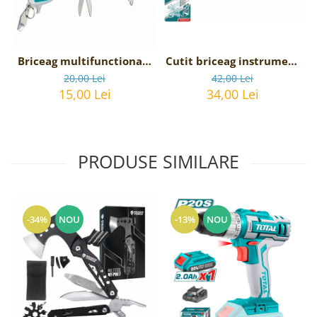
Briceag multifunctional -
Cutit briceag instrument
12 functii Total
unealta multifunctional
20,00 Lei
42,00 Lei
THMFK0126
- 15 functii THMFK0156
15,00 Lei
34,00 Lei
multifunctional
PRODUSE SIMILARE
-34%
NOU
-13%
NOU