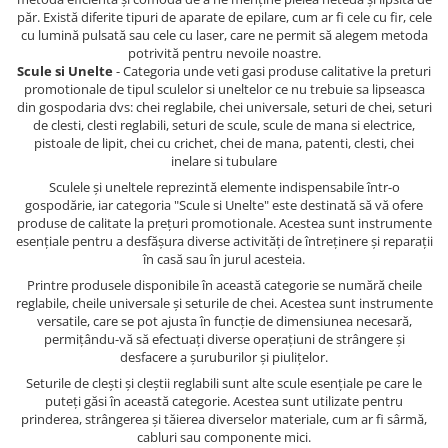
păr. Există diferite tipuri de aparate de epilare, cum ar fi cele cu fir, cele
cu lumină pulsată sau cele cu laser, care ne permit să alegem metoda
potrivită pentru nevoile noastre.
Scule si Unelte
- Categoria unde veti gasi produse calitative la preturi
promotionale de tipul sculelor si uneltelor ce nu trebuie sa lipseasca
din gospodaria dvs: chei reglabile, chei universale, seturi de chei, seturi
de clesti, clesti reglabili, seturi de scule, scule de mana si electrice,
pistoale de lipit, chei cu crichet, chei de mana, patenti, clesti, chei
inelare si tubulare
Sculele și uneltele reprezintă elemente indispensabile într-o
gospodărie, iar categoria "Scule si Unelte" este destinată să vă ofere
produse de calitate la prețuri promotionale. Acestea sunt instrumente
esențiale pentru a desfășura diverse activități de întreținere și reparații
în casă sau în jurul acesteia.
Printre produsele disponibile în această categorie se numără cheile
reglabile, cheile universale și seturile de chei. Acestea sunt instrumente
versatile, care se pot ajusta în funcție de dimensiunea necesară,
permițându-vă să efectuați diverse operațiuni de strângere și
desfacere a șuruburilor și piulițelor.
Seturile de clești și cleștii reglabili sunt alte scule esențiale pe care le
puteți găsi în această categorie. Acestea sunt utilizate pentru
prinderea, strângerea și tăierea diverselor materiale, cum ar fi sârmă,
cabluri sau componente mici.