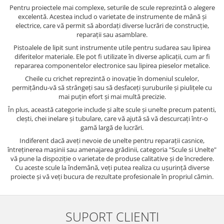
Pentru proiectele mai complexe, seturile de scule reprezintă o alegere
excelentă. Acestea includ o varietate de instrumente de mână și
electrice, care vă permit să abordați diverse lucrări de construcție,
reparații sau asamblare.
Pistoalele de lipit sunt instrumente utile pentru sudarea sau lipirea
diferitelor materiale. Ele pot fi utilizate în diverse aplicații, cum ar fi
repararea componentelor electronice sau lipirea pieselor metalice.
Cheile cu crichet reprezintă o inovație în domeniul sculelor,
permițându-vă să strângeți sau să desfaceți șuruburile și piulițele cu
mai puțin efort și mai multă precizie.
În plus, această categorie include și alte scule și unelte precum patenti,
clești, chei inelare și tubulare, care vă ajută să vă descurcați într-o
gamă largă de lucrări.
Indiferent dacă aveți nevoie de unelte pentru reparații casnice,
întreținerea mașinii sau amenajarea grădinii, categoria "Scule si Unelte"
vă pune la dispoziție o varietate de produse calitative și de încredere.
Cu aceste scule la îndemână, veți putea realiza cu ușurință diverse
proiecte și vă veți bucura de rezultate profesionale în propriul cămin.
SUPORT CLIENTI