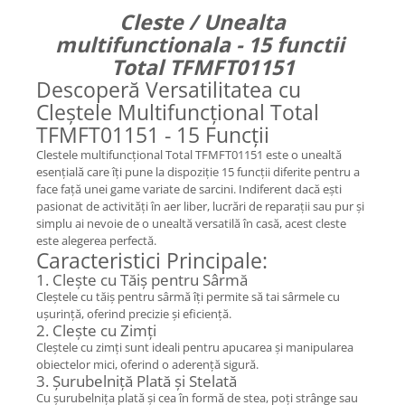
Cleste / Unealta
multifunctionala - 15 functii
Total TFMFT01151
Descoperă Versatilitatea cu
Cleștele Multifuncțional Total
TFMFT01151 - 15 Funcții
Clestele multifuncțional Total TFMFT01151 este o unealtă
esențială care îți pune la dispoziție 15 funcții diferite pentru a
face față unei game variate de sarcini. Indiferent dacă ești
pasionat de activități în aer liber, lucrări de reparații sau pur și
simplu ai nevoie de o unealtă versatilă în casă, acest cleste
este alegerea perfectă.
Caracteristici Principale:
1. Clește cu Tăiș pentru Sârmă
Cleștele cu tăiș pentru sârmă îți permite să tai sârmele cu
ușurință, oferind precizie și eficiență.
2. Clește cu Zimți
Cleștele cu zimți sunt ideali pentru apucarea și manipularea
obiectelor mici, oferind o aderență sigură.
3. Șurubelniță Plată și Stelată
Cu șurubelnița plată și cea în formă de stea, poți strânge sau