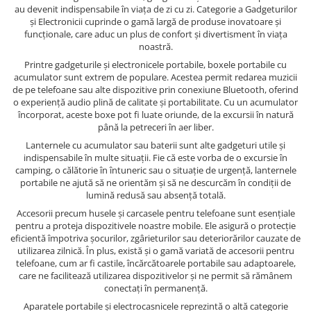
au devenit indispensabile în viața de zi cu zi. Categorie a Gadgeturilor
și Electronicii cuprinde o gamă largă de produse inovatoare și
funcționale, care aduc un plus de confort și divertisment în viața
noastră.
Printre gadgeturile și electronicele portabile, boxele portabile cu
acumulator sunt extrem de populare. Acestea permit redarea muzicii
de pe telefoane sau alte dispozitive prin conexiune Bluetooth, oferind
o experiență audio plină de calitate și portabilitate. Cu un acumulator
încorporat, aceste boxe pot fi luate oriunde, de la excursii în natură
până la petreceri în aer liber.
Lanternele cu acumulator sau baterii sunt alte gadgeturi utile și
indispensabile în multe situații. Fie că este vorba de o excursie în
camping, o călătorie în întuneric sau o situație de urgență, lanternele
portabile ne ajută să ne orientăm și să ne descurcăm în condiții de
lumină redusă sau absență totală.
Accesorii precum husele și carcasele pentru telefoane sunt esențiale
pentru a proteja dispozitivele noastre mobile. Ele asigură o protecție
eficientă împotriva șocurilor, zgârieturilor sau deteriorărilor cauzate de
utilizarea zilnică. În plus, există și o gamă variată de accesorii pentru
telefoane, cum ar fi castile, încărcătoarele portabile sau adaptoarele,
care ne facilitează utilizarea dispozitivelor și ne permit să rămânem
conectați în permanență.
Aparatele portabile și electrocasnicele reprezintă o altă categorie