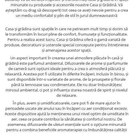
minunate cu produsele și accesoriile noastre Casa și Grădină. Vă
așteptăm cu drag să descoperiți tot ceea ce aveți nevoie pentru a crea
un mediu confortabil și plin de stil în jurul dumneavoastră
Casa și grădina sunt spațiile în care ne petrecem mult timp și dorim să
le transformăm în locuri pline de confort, frumusețe și funcționalitate.
Pentru a realiza acest lucru, Casa și Grădina oferă o gamă variată de
produse, decoratiuni și ustensile special concepute pentru întreținerea
și amenajarea acestor spații.
Un aspect important în crearea unei atmosfere plăcute în casă și
grădină este parfumul ambiental. Difuzoarele de arome și parfumurile
de cameră sunt opțiuni ideale pentru a crea o atmosferă plăcută și
relaxantă. Acestea pot fi utilizate în diferite încăperi, inclusiv în birou, și
sunt disponibile într-o varietate de arome, de la proaspete și florale
până la lemnoase sau condimentate. Ele nu doar îmbunătățesc
mirosul ambiental, ci pot și influența starea noastră de spirit și nivelul
de relaxare.
În plus, avem și umidificatoarele, care pot fi de mare ajutor în
perioadele uscate ale anului sau în încăperi cu aer condiționat excesiv.
Aceste dispozitive ajută la menținerea unui nivel optim de umiditate în
aer, ceea ce poate contribui la sănătatea și confortul nostru. De
asemenea, difuzoarele de uleiuri esențiale sunt o opțiune minunată
pentru a combina beneficiile aromaterapiei cu îmbunătățirea calității