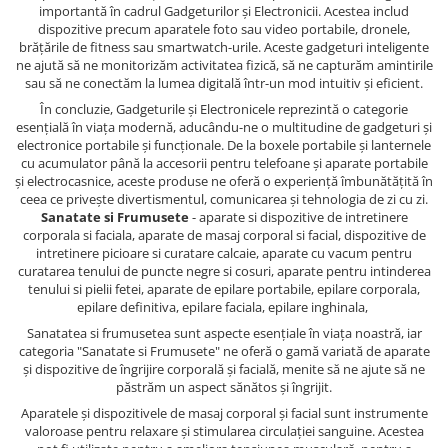
importantă în cadrul Gadgeturilor și Electronicii. Acestea includ
dispozitive precum aparatele foto sau video portabile, dronele,
brățările de fitness sau smartwatch-urile. Aceste gadgeturi inteligente
ne ajută să ne monitorizăm activitatea fizică, să ne capturăm amintirile
sau să ne conectăm la lumea digitală într-un mod intuitiv și eficient.
În concluzie, Gadgeturile și Electronicele reprezintă o categorie
esențială în viața modernă, aducându-ne o multitudine de gadgeturi și
electronice portabile și funcționale. De la boxele portabile și lanternele
cu acumulator până la accesorii pentru telefoane și aparate portabile
și electrocasnice, aceste produse ne oferă o experiență îmbunătățită în
ceea ce privește divertismentul, comunicarea și tehnologia de zi cu zi.
Sanatate si Frumusete
- aparate si dispozitive de intretinere
corporala si faciala, aparate de masaj corporal si facial, dispozitive de
intretinere picioare si curatare calcaie, aparate cu vacum pentru
curatarea tenului de puncte negre si cosuri, aparate pentru intinderea
tenului si pielii fetei, aparate de epilare portabile, epilare corporala,
epilare definitiva, epilare faciala, epilare inghinala,
Sanatatea si frumusetea sunt aspecte esențiale în viața noastră, iar
categoria "Sanatate si Frumusete" ne oferă o gamă variată de aparate
și dispozitive de îngrijire corporală și facială, menite să ne ajute să ne
păstrăm un aspect sănătos și îngrijit.
Aparatele și dispozitivele de masaj corporal și facial sunt instrumente
valoroase pentru relaxare și stimularea circulației sanguine. Acestea