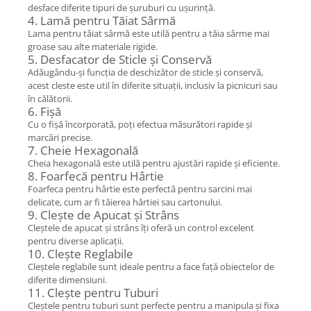
desface diferite tipuri de șuruburi cu ușurință.
4. Lamă pentru Tăiat Sârmă
Lama pentru tăiat sârmă este utilă pentru a tăia sârme mai
groase sau alte materiale rigide.
5. Desfacator de Sticle și Conservă
Adăugându-și funcția de deschizător de sticle și conservă,
acest cleste este util în diferite situații, inclusiv la picnicuri sau
în călătorii.
6. Fișă
Cu o fișă încorporată, poți efectua măsurători rapide și
marcări precise.
7. Cheie Hexagonală
Cheia hexagonală este utilă pentru ajustări rapide și eficiente.
8. Foarfecă pentru Hârtie
Foarfeca pentru hârtie este perfectă pentru sarcini mai
delicate, cum ar fi tăierea hârtiei sau cartonului.
9. Clește de Apucat și Strâns
Cleștele de apucat și strâns îți oferă un control excelent
pentru diverse aplicații.
10. Clește Reglabile
Cleștele reglabile sunt ideale pentru a face față obiectelor de
diferite dimensiuni.
11. Clește pentru Tuburi
Cleștele pentru tuburi sunt perfecte pentru a manipula și fixa