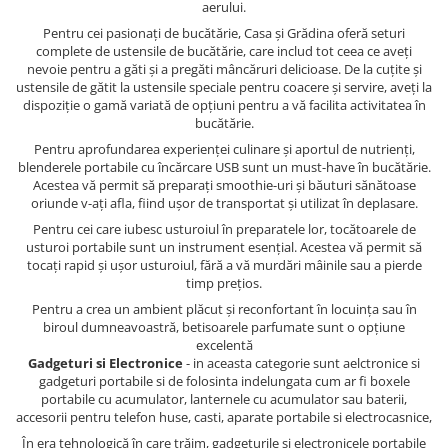
aerului.
Pentru cei pasionați de bucătărie, Casa și Grădina oferă seturi
complete de ustensile de bucătărie, care includ tot ceea ce aveți
nevoie pentru a găti și a pregăti mâncăruri delicioase. De la cuțite și
ustensile de gătit la ustensile speciale pentru coacere și servire, aveți la
dispoziție o gamă variată de opțiuni pentru a vă facilita activitatea în
bucătărie.
Pentru aprofundarea experienței culinare și aportul de nutrienți,
blenderele portabile cu încărcare USB sunt un must-have în bucătărie.
Acestea vă permit să preparați smoothie-uri și băuturi sănătoase
oriunde v-ați afla, fiind ușor de transportat și utilizat în deplasare.
Pentru cei care iubesc usturoiul în preparatele lor, tocătoarele de
usturoi portabile sunt un instrument esențial. Acestea vă permit să
tocați rapid și ușor usturoiul, fără a vă murdări mâinile sau a pierde
timp prețios.
Pentru a crea un ambient plăcut și reconfortant în locuința sau în
biroul dumneavoastră, betisoarele parfumate sunt o opțiune
excelentă
Gadgeturi si Electronice
- in aceasta categorie sunt aelctronice si
gadgeturi portabile si de folosinta indelungata cum ar fi boxele
portabile cu acumulator, lanternele cu acumulator sau baterii,
accesorii pentru telefon huse, casti, aparate portabile si electrocasnice,
În era tehnologică în care trăim, gadgeturile și electronicele portabile