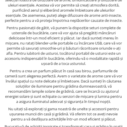
uleiuri esențiale. Acestea vă vor permite să creați atmosfera dorită,
purificând aerul și eliberând aromele îmbietoare ale uleiurilor
esențiale. De asemenea, puteți alege difuzoare de arome anti-insecte,
perfecte pentru a vă proteja împotriva neplăcerilor cauzate de insecte.
Pentru pasionații de gătit, vă punem la dispoziție seturi complete de
ustensile de bucătărie, care vă vor ajuta să pregătiți mâncăruri
delicioase într-un mod eficient și plăcut. Iar dacă sunteți mereu în
mișcare, nu ratați blender-urile portabile cu încărcare USB, care vă vor
permite să savurați smoothie-uri și băuturi răcoritoare oriunde v-ați
afla. Pentru iubitorii de usturoi, tocătorul portabil de usturoi este un
accesoriu indispensabil în bucătărie, oferindu-vă o modalitate rapidă și
ușoară de a toca usturoiul.
Pentru a crea un parfum plăcut în casă sau birou, parfumurile de
cameră sunt alegerea perfectă. Avem o varietate de arome care vă vor
învălui spațiul cu note delicate și îmbietoare. Dacă sunteți în căutarea
soluțiilor de iluminare pentru grădina dumneavoastră, vă
recomandăm lampile solare de grădină, care se încarcă cu ajutorul
energiei solare și sunt echipate cu senzori de mișcare și lumina pentru
a asigura iluminatul adecvat și siguranța în timpul nopții.
Nu uitați să explorați și gama noastră de unelte și accesorii pentru
ușurarea muncii din casă și grădină. Vă oferim tot ce aveți nevoie
pentru a vă desfășura activitățile într-un mod eficient și plăcut.
Bucurați-vă de achiziții inspirate și transformați casa și grădina în spații