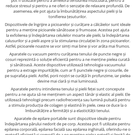
pot fi utilizate pentru a ameliora tensiunea musculară, pentru a
reduce stresul și pentru a ne oferi o senzație de relaxare profundă. De
asemenea, ele pot ajuta la îmbunătățirea aspectului pielii și la
tonifierea țesuturilor.
Dispozitivele de îngrijire a picioarelor și curățare a călcâielor sunt ideale
pentru a menține picioarele sănătoase și frumoase. Acestea pot ajuta
la exfolierea și îndepărtarea celulelor moarte ale pielii, la îndepărtarea
calusurilor și a pielii aspre și la stimularea circulației în zona picioarelor.
Astfel, picioarele noastre se vor simți mai bine și vor arăta mai frumos.
Aparatele cu vacuum pentru curățarea tenului de puncte negre și
cosuri reprezintă o soluție eficientă pentru a ne menține pielea curată
și sănătoasă. Aceste dispozitive utilizează tehnologia vacuumului
pentru a extrage impuritățile, cum ar fi punctele negre și cosurile, de
pe suprafața pielii. Astfel, porii noștri se curăță în profunzime, iar pielea
devine mai clară și mai luminoasă.
Aparatele pentru intinderea tenului și pielii feței sunt concepute
pentru a ne ajuta să ne menținem un aspect tânăr și elastic al pielii. Ele
utilizează tehnologii precum radiofrecvența sau lumină pulsată pentru
a stimula producția de colagen și elastină în piele, ceea ce duce la o
îmbunătățire a fermității și a elasticității tenului.
Aparatele de epilare portabile sunt dispozitive ideale pentru
îndepărtarea părului nedorit de pe corp. Acestea pot fi utilizate pentru
epilarea corporală, epilarea facială sau epilarea inghinală, oferindu-ne o
metodă eficientă și comodă de a ne menține pielea netedă și lipsită de