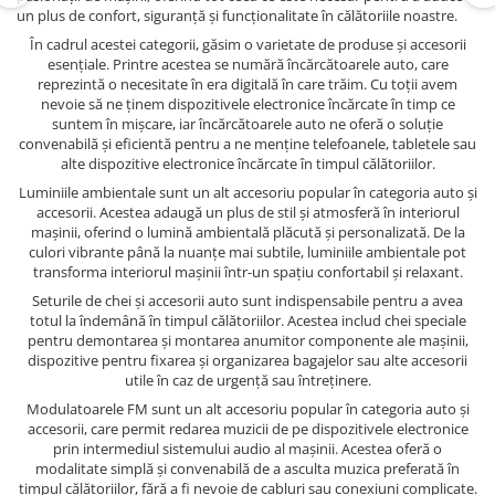
un plus de confort, siguranță și funcționalitate în călătoriile noastre.
În cadrul acestei categorii, găsim o varietate de produse și accesorii
esențiale. Printre acestea se numără încărcătoarele auto, care
reprezintă o necesitate în era digitală în care trăim. Cu toții avem
nevoie să ne ținem dispozitivele electronice încărcate în timp ce
suntem în mișcare, iar încărcătoarele auto ne oferă o soluție
convenabilă și eficientă pentru a ne menține telefoanele, tabletele sau
alte dispozitive electronice încărcate în timpul călătoriilor.
Luminiile ambientale sunt un alt accesoriu popular în categoria auto și
accesorii. Acestea adaugă un plus de stil și atmosferă în interiorul
mașinii, oferind o lumină ambientală plăcută și personalizată. De la
culori vibrante până la nuanțe mai subtile, luminiile ambientale pot
transforma interiorul mașinii într-un spațiu confortabil și relaxant.
Seturile de chei și accesorii auto sunt indispensabile pentru a avea
totul la îndemână în timpul călătoriilor. Acestea includ chei speciale
pentru demontarea și montarea anumitor componente ale mașinii,
dispozitive pentru fixarea și organizarea bagajelor sau alte accesorii
utile în caz de urgență sau întreținere.
Modulatoarele FM sunt un alt accesoriu popular în categoria auto și
accesorii, care permit redarea muzicii de pe dispozitivele electronice
prin intermediul sistemului audio al mașinii. Acestea oferă o
modalitate simplă și convenabilă de a asculta muzica preferată în
timpul călătoriilor, fără a fi nevoie de cabluri sau conexiuni complicate.