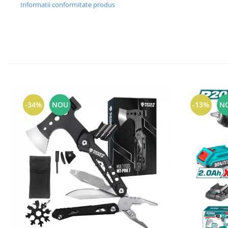
Informatii conformitate produs
-34%
NOU
-13%
N