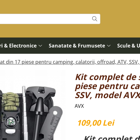
i & Electronice
Sanatate & Frumusete
Scule & 
at din 17 piese pentru camping, calatorii, offroad, ATV, S
Kit complet de 
piese pentru ca
SSV, model AV
AVX
109,00 Lei
Kit complet d