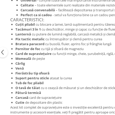
Universal
- conține toate cele mai importante instrumente de
Calitate
– toate elementele sunt realizate din materiale rezisten
Carcasă convenabilă
– facilitează depozitarea și transportul 
Perfect ca si cadou
- setul va funcționa bine ca un cadou pent
CARACTERISTICI:
Cuțit pliabil
cu blocare a lamei, lamă suplimentară pentru tăierea 
Tacâmuri 3 în 1
cu deschizător, minge și capac cu funcție de fluie
Lanternă
cu putere de lumină reglabilă, carcasă metalică și clem
Pix tactic metalic
cu întrerupător și clemă pentru curea
Bratara paracord
cu busolă, fluier, aprins foc și frânghie lungă
Pornitor de foc
cu tijă și sfoară de magneziu
Card de supraviețuire
cu funcții minge, cheie, șurubelniță, riglă, 
Momeală
de pește
Cârlig
Venă
Fierăstrău tip sfoară
Suport pentru sticle
atasat la curea
Tub de foc pliabil
O tavă de tăiat
cu o ceașcă de măsurat și un deschizător de sticl
Pătură termică
Carcasă
card de supraviețuire
Cutie
de depozitare din plastic
Acest kit complet de supraviețuire este o investiție excelentă pentru ori
instrumente și accesorii esențiale, veți fi pregătit pentru aproape oric