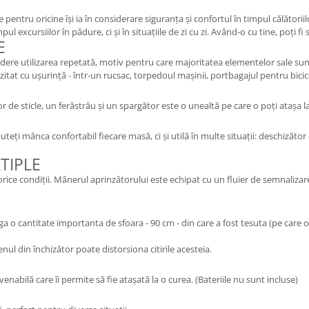
ntru oricine își ia în considerare siguranța și confortul în timpul călătoriilor
l excursiilor în pădure, ci și în situațiile de zi cu zi. Având-o cu tine, poți fi
E
dere utilizarea repetată, motiv pentru care majoritatea elementelor sale sunt f
zitat cu ușurință - într-un rucsac, torpedoul mașinii, portbagajul pentru bicicl
tor de sticle, un ferăstrău și un spargător este o unealtă pe care o poți atașa l
teți mânca confortabil fiecare masă, ci și utilă în multe situații: deschizător d
TIPLE
orice condiții. Mânerul aprinzătorului este echipat cu un fluier de semnalizar
a o cantitate importanta de sfoara - 90 cm - din care a fost tesuta (pe care o p
nul din închizător poate distorsiona citirile acesteia.
nabilă care îi permite să fie atașată la o curea. (Bateriile nu sunt incluse)