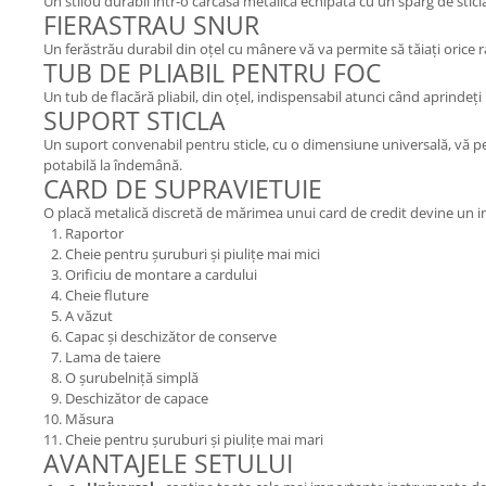
Un stilou durabil într-o carcasă metalică echipată cu un sparg de sticlă
FIERASTRAU SNUR
Un ferăstrău durabil din oțel cu mânere vă va permite să tăiați orice
TUB DE PLIABIL PENTRU FOC
Un tub de flacără pliabil, din oțel, indispensabil atunci când aprindeți
SUPORT STICLA
Un suport convenabil pentru sticle, cu o dimensiune universală, vă per
potabilă la îndemână.
CARD DE SUPRAVIETUIE
O placă metalică discretă de mărimea unui card de credit devine un i
Raportor
Cheie pentru șuruburi și piulițe mai mici
Orificiu de montare a cardului
Cheie fluture
A văzut
Capac și deschizător de conserve
Lama de taiere
O șurubelniță simplă
Deschizător de capace
Măsura
Cheie pentru șuruburi și piulițe mai mari
AVANTAJELE SETULUI