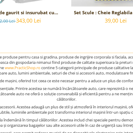
e gaurit si insurubat cu
Set Scule : Cheie Reglabil
ator TOTAL - 20V, 2Ah,
si Surubelnita stea si
343,00 Lei
39,00 Lei
2,00 Lei
interschimbabil
......................................................................................................................................................
produse pentru casa si gradina, produse de ingrijire corporala si faciala, acce
easca din gospodaria nimanui fiind produse de calitate superioara la preturi
ine
www.PracticShop.ro
contine 5 categorii principale de produse calitative l
oare auto, lumini ambientale, seturi de chei si accesorii auto, modulatoare f
 mașini, oferind tot ceea ce este necesar pentru a aduce un plus de confort, 
esențiale. Printre acestea se numără încărcătoarele auto, care reprezintă o ne
cătoarele auto ne oferă o soluție convenabilă și eficientă pentru a ne menține
călătoriilor.
ccesorii. Acestea adaugă un plus de stil și atmosferă în interiorul mașinii, o
btile, luminiile ambientale pot transforma interiorul mașinii într-un spațiu co
ul la îndemână în timpul călătoriilor. Acestea includ chei speciale pentru d
ea și organizarea bagajelor sau alte accesorii utile în caz de urgență sau întreț