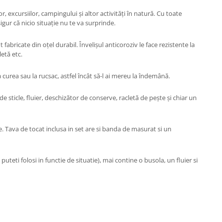
, excursiilor, campingului și altor activități în natură. Cu toate
 sigur că nicio situație nu te va surprinde.
abricate din oțel durabil. Învelișul anticoroziv le face rezistente la
etă etc.
a curea sau la rucsac, astfel încât să-l ai mereu la îndemână.
e sticle, fluier, deschizător de conserve, racletă de pește și chiar un
e. Tava de tocat inclusa in set are si banda de masurat si un
uteti folosi in functie de situatie), mai contine o busola, un fluier si