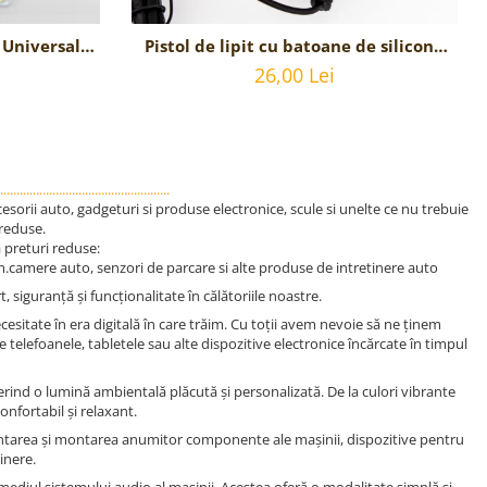
a Universala
Pistol de lipit cu batoane de silicon -
 dreapta
20w
26,00 Lei
a
....................................................
sorii auto, gadgeturi si produse electronice, scule si unelte ce nu trebuie
 reduse.
a preturi reduse:
m.camere auto, senzori de parcare si alte produse de intretinere auto
siguranță și funcționalitate în călătoriile noastre.
cesitate în era digitală în care trăim. Cu toții avem nevoie să ne ținem
 telefoanele, tabletele sau alte dispozitive electronice încărcate în timpul
ferind o lumină ambientală plăcută și personalizată. De la culori vibrante
nfortabil și relaxant.
emontarea și montarea anumitor componente ale mașinii, dispozitive pentru
inere.