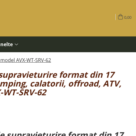
0,00
Unelte
SV, model AVX-WT-SRV-62
supravieturire format din 17
mping, calatorii, offroad, ATV,
X-WT-SRV-62
e supravieturire format din 17