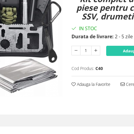
piese pentru c
SSV, drumetii
IN STOC
Durata de livrare:
2 - 5 zil
Adaug
Cod Produs:
C40
Adauga la Favorite
Cere