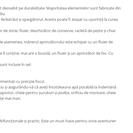
nt deosebit pe durabilitate. Majoritatea elementelor sunt fabricate din
diu.
, ferăstrăul și spargătorul. Acesta poate fi atașat cu ușurință la curea
de sticle, fluier, deschizător de conserve, racletă de pește și chiar
 De asemenea, mânerul aprinzătorului este echipat cu un fluier de
îl conține, mai are o busolă, un fluier și un aprinzător de foc. Cu
unt incluse în set.
imentați cu precizie focul.
ațiu și asigurându-vă că aveți întotdeauna apă potabilă la îndemână.
portor, cheie pentru șuruburi și piulițe, orificiu de montare, cheie
ițe mai mari.
.
ltifuncționale și practic. Este un must-have pentru orice aventurier