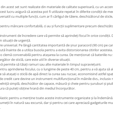
 din acest set sunt realizate din materiale de calitate superioară, cu un acce
Acest lucru asigură că acestea pot fi utilizate repetat în diferite condiții de me
ersatil cu multiple funcții, cum ar fi cârligul de tăiere, deschizătorul de sticle
pentru mâncare confortabilă, ci au și funcții suplimentare precum deschizător 
instrument de încredere care vă permite să aprindeți focul în orice condiții.
 situații de urgență.
re universal. Pe lângă cantitatea importantă de șnur paracord (90 cm) pe care 
 înainte de a utiliza busola pentru a evita distorsionarea citirilor acesteia.
 o clemă convenabilă pentru atașarea la curea. De menționat că bateriile nu s
ător de sticlă, care este util în diverse situații.
ă permite să tăiați ramuri sau alte materiale în timpul supraviețuirii.
pentru aprinderea focului, cu o lungime de peste 40 cm, pentru a vă ajuta să al
 să atașați o sticlă de apă direct la curea sau rucsac, economisind astfel sp
credit care devine un instrument multifuncțional în mâinile dvs., inclusiv ra
belniță simplă, deschizător de capace, măsură și cheie pentru șuruburi și piul
ura că puteți obține hrană din mediul înconjurător.
plastic pentru a menține toate aceste instrumente organizate și la îndemână
umeții în natură sau excursii, dar și pentru cei care apreciază gadgeturile mu
.