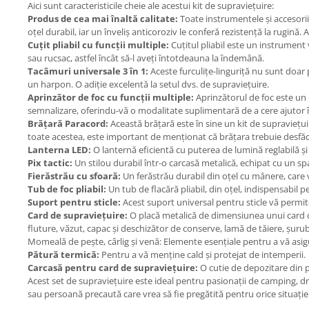
Aici sunt caracteristicile cheie ale acestui kit de supraviețuire:
Produs de cea mai înaltă calitate:
Toate instrumentele și accesorii
oțel durabil, iar un înveliș anticoroziv le conferă rezistență la rugină. 
Cuțit pliabil cu funcții multiple:
Cuțitul pliabil este un instrument v
sau rucsac, astfel încât să-l aveți întotdeauna la îndemână.
Tacâmuri universale 3 în 1:
Aceste furculițe-linguriță nu sunt doar 
un harpon. O adiție excelentă la setul dvs. de supraviețuire.
Aprinzător de foc cu funcții multiple:
Aprinzătorul de foc este un 
semnalizare, oferindu-vă o modalitate suplimentară de a cere ajutor în
Brățară Paracord:
Această brățară este în sine un kit de supraviețui
toate acestea, este important de menționat că brățara trebuie desfăcută
Lanterna LED:
O lanternă eficientă cu puterea de lumină reglabilă și
Pix tactic:
Un stilou durabil într-o carcasă metalică, echipat cu un sparg
Fierăstrău cu sfoară:
Un ferăstrău durabil din oțel cu mânere, care v
Tub de foc pliabil:
Un tub de flacără pliabil, din oțel, indispensabil 
Suport pentru sticle:
Acest suport universal pentru sticle vă permite
Card de supraviețuire:
O placă metalică de dimensiunea unui card de 
fluture, văzut, capac și deschizător de conserve, lamă de tăiere, șuru
Momeală de pește, cârlig și venă: Elemente esențiale pentru a vă asig
Pătură termică:
Pentru a vă menține cald și protejat de intemperii.
Carcasă pentru card de supraviețuire:
O cutie de depozitare din 
Acest set de supraviețuire este ideal pentru pasionații de camping, dr
sau persoană precaută care vrea să fie pregătită pentru orice situație