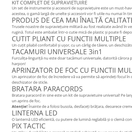
KIT COMPLET DE SUPRAVIETUIRE
Un set de instrumente și accesorii de supraviețuire este un must-have pe
acestea, o gamă largă de unelte și accesorii vor fi utile nu numai în timpu
PRODUS DE CEA MAI ÎNALTĂ CALITAT
Trusele noastre de supraviețuire militară au fost realizate având în ve
rugină. Totul este ambalat într-o cutie mică de plastic și poate fi depo
CUTIT PLIANT CU FUNCTII MULTIPLE
Un cuțit pliabil confortabil și ușor, cu un cârlig de tăiere, un deschiză
TACAMURI UNIVERSALE 3in1
Furculița-linguriță nu este doar tacâmuri universale, datorită cărora pu
harpon!
APRINZATOR DE FOC CU FUNCTII MUL
Un aprinzator de foc de încredere vă va permite să aprindeți focul în 
deschizator de sticle.
BRATARA PARACORDS
Bratara paracord in sine este un kit de supravietuire universal! Pe lang
un aprins de foc.
Atenţie!
Înainte de a folosi busola, desfaceți brățara, deoarece creme
LINTERNA LED
O lanternă LED eficientă, cu putere de lumină reglabilă și o clemă conve
PIX TACTIC