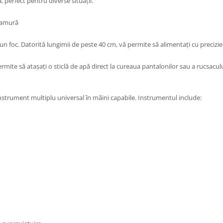
, perfect pentru diverse situații.
 ramură
 un foc. Datorită lungimii de peste 40 cm, vă permite să alimentați cu precizie 
mite să atașați o sticlă de apă direct la cureaua pantalonilor sau a rucsaculu
nstrument multiplu universal în mâini capabile. Instrumentul include: