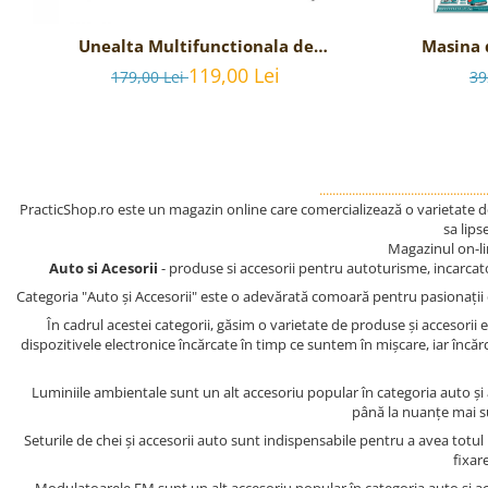
Unealta Multifunctionala de
Masina d
supravietuire 17-in-1, model Black
acumul
119,00 Lei
179,00 Lei
39
Axe Multi-tool
...................................................
PracticShop.ro este un magazin online care comercializează o varietate de 
sa lips
Magazinul on-l
Auto si Acesorii
- produse si accesorii pentru autoturisme, incarcat
Categoria "Auto și Accesorii" este o adevărată comoară pentru pasionații de
În cadrul acestei categorii, găsim o varietate de produse și accesorii 
dispozitivele electronice încărcate în timp ce suntem în mișcare, iar încăr
Luminiile ambientale sunt un alt accesoriu popular în categoria auto și a
până la nuanțe mai su
Seturile de chei și accesorii auto sunt indispensabile pentru a avea tot
fixar