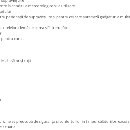
 supraviețuire
te la condițiile meteorologice și la utilizare
setului
ru pasionații de supraviețuire și pentru cei care apreciază gadgeturile multif
curelelor, clemă de curea și întrerupător
r
ă pentru curea
deschizător și cuțit
e
cine se preocupă de siguranța și confortul lor în timpul călătoriilor, excursiil
e situație.