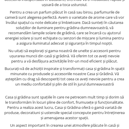
ușoară de a toca usturoiul.
Pentru a crea un parfum plăcut în casă sau birou, parfumurile de
cameră sunt alegerea perfectă. Avem o varietate de arome care vă vor
învălui spațiul cu note delicate și îmbietoare. Dacă sunteți în căutarea
soluțiilor de iluminare pentru grădina dumneavoastră, vă
recomandăm lampile solare de grădină, care se încarcă cu ajutorul
energiei solare și sunt echipate cu senzori de mișcare și lumina pentru
a asigura iluminatul adecvat și siguranța în timpul nopții.
Nu uitați să explorați și gama noastră de unelte și accesorii pentru
ușurarea muncii din casă și grădină. Vă oferim tot ce aveți nevoie
pentru a vă desfășura activitățile într-un mod eficient și plăcut.
Bucurați-vă de achiziții inspirate și transformați casa și grădina în spații
minunate cu produsele și accesoriile noastre Casa și Grădină. Vă
așteptăm cu drag să descoperiți tot ceea ce aveți nevoie pentru a crea
un mediu confortabil și plin de stil în jurul dumneavoastră
Casa și grădina sunt spațiile în care ne petrecem mult timp și dorim să
le transformăm în locuri pline de confort, frumusețe și funcționalitate.
Pentru a realiza acest lucru, Casa și Grădina oferă o gamă variată de
produse, decoratiuni și ustensile special concepute pentru întreținerea
și amenajarea acestor spații.
Un aspect important în crearea unei atmosfere plăcute în casă și