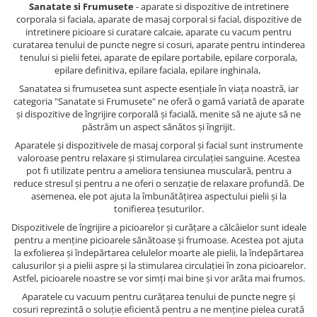
Sanatate si Frumusete
- aparate si dispozitive de intretinere
corporala si faciala, aparate de masaj corporal si facial, dispozitive de
intretinere picioare si curatare calcaie, aparate cu vacum pentru
curatarea tenului de puncte negre si cosuri, aparate pentru intinderea
tenului si pielii fetei, aparate de epilare portabile, epilare corporala,
epilare definitiva, epilare faciala, epilare inghinala,
Sanatatea si frumusetea sunt aspecte esențiale în viața noastră, iar
categoria "Sanatate si Frumusete" ne oferă o gamă variată de aparate
și dispozitive de îngrijire corporală și facială, menite să ne ajute să ne
păstrăm un aspect sănătos și îngrijit.
Aparatele și dispozitivele de masaj corporal și facial sunt instrumente
valoroase pentru relaxare și stimularea circulației sanguine. Acestea
pot fi utilizate pentru a ameliora tensiunea musculară, pentru a
reduce stresul și pentru a ne oferi o senzație de relaxare profundă. De
asemenea, ele pot ajuta la îmbunătățirea aspectului pielii și la
tonifierea țesuturilor.
Dispozitivele de îngrijire a picioarelor și curățare a călcâielor sunt ideale
pentru a menține picioarele sănătoase și frumoase. Acestea pot ajuta
la exfolierea și îndepărtarea celulelor moarte ale pielii, la îndepărtarea
calusurilor și a pielii aspre și la stimularea circulației în zona picioarelor.
Astfel, picioarele noastre se vor simți mai bine și vor arăta mai frumos.
Aparatele cu vacuum pentru curățarea tenului de puncte negre și
cosuri reprezintă o soluție eficientă pentru a ne menține pielea curată