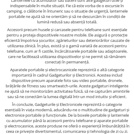
Lanternele cu acumulator sau baterii sunt alte gadgeturi utile și
indispensabile în multe situații. Fie că este vorba de o excursie în
camping, o călătorie în întuneric sau o situație de urgență, lanternele
portabile ne ajută să ne orientăm și să ne descurcăm în condiții de
lumină redusă sau absență totală.
Accesorii precum husele și carcasele pentru telefoane sunt esențiale
pentru a proteja dispozitivele noastre mobile. Ele asigură o protecție
eficientă împotriva șocurilor, zgârieturilor sau deteriorărilor cauzate de
utilizarea zilnică. În plus, există și o gamă variată de accesorii pentru
telefoane, cum ar fi castile, încărcătoarele portabile sau adaptoarele,
care ne facilitează utilizarea dispozitivelor și ne permit să rămânem
conectați în permanență.
Aparatele portabile și electrocasnicele reprezintă o altă categorie
importantă în cadrul Gadgeturilor și Electronicii. Acestea includ
dispozitive precum aparatele foto sau video portabile, dronele,
brățările de fitness sau smartwatch-urile. Aceste gadgeturi inteligente
ne ajută să ne monitorizăm activitatea fizică, să ne capturăm amintirile
sau să ne conectăm la lumea digitală într-un mod intuitiv și eficient.
În concluzie, Gadgeturile și Electronicele reprezintă o categorie
esențială în viața modernă, aducându-ne o multitudine de gadgeturi și
electronice portabile și funcționale. De la boxele portabile și lanternele
cu acumulator până la accesorii pentru telefoane și aparate portabile
și electrocasnice, aceste produse ne oferă o experiență îmbunătățită în
ceea ce privește divertismentul, comunicarea și tehnologia de zi cu zi.