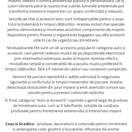
mașinii, oferind o lumină ambientală plăcută și personalizată. De la
culori vibrante până la nuanțe mai subtile, luminiile ambientale pot
transforma interiorul mașinii într-un spațiu confortabil și relaxant.
Seturile de chei și accesorii auto sunt indispensabile pentru a avea
totul la îndemână în timpul călătoriilor. Acestea includ chei speciale
pentru demontarea și montarea anumitor componente ale mașinii,
dispozitive pentru fixarea și organizarea bagajelor sau alte accesorii
utile în caz de urgență sau întreținere.
Modulatoarele FM sunt un alt accesoriu popular în categoria auto și
accesorii, care permit redarea muzicii de pe dispozitivele electronice
prin intermediul sistemului audio al mașinii. Acestea oferă o
modalitate simplă și convenabilă de a asculta muzica preferată în
timpul călătoriilor, fără a fi nevoie de cabluri sau conexiuni complicate.
Senzorii de parcare reprezintă o adiție valoroasă în asigurarea
siguranței și confortului în timpul manevrelor de parcare. Aceștia
detectează obstacolele din jurul mașinii și emit avertizări sonore sau
vizuale pentru a preveni coliziunile nedorite.
În final, categoria "Auto și Accesorii" cuprinde o gamă largă de produse
de întreținere auto, cum ar fi lubrifianții, soluțiile de curățare,
produsele pentru întreținerea exteriorului și interiorului mașinii
Casa si Gradina
- produse, decoratiuni si ustensiile pentru intretinere
si amenajarea casei, gradinii si bucatariei, difuzoare de arome,