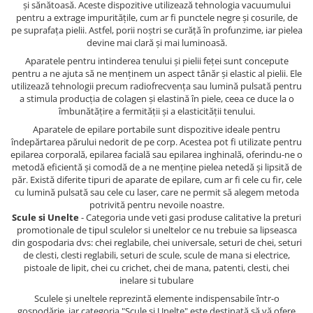
și sănătoasă. Aceste dispozitive utilizează tehnologia vacuumului
pentru a extrage impuritățile, cum ar fi punctele negre și cosurile, de
pe suprafața pielii. Astfel, porii noștri se curăță în profunzime, iar pielea
devine mai clară și mai luminoasă.
Aparatele pentru intinderea tenului și pielii feței sunt concepute
pentru a ne ajuta să ne menținem un aspect tânăr și elastic al pielii. Ele
utilizează tehnologii precum radiofrecvența sau lumină pulsată pentru
a stimula producția de colagen și elastină în piele, ceea ce duce la o
îmbunătățire a fermității și a elasticității tenului.
Aparatele de epilare portabile sunt dispozitive ideale pentru
îndepărtarea părului nedorit de pe corp. Acestea pot fi utilizate pentru
epilarea corporală, epilarea facială sau epilarea inghinală, oferindu-ne o
metodă eficientă și comodă de a ne menține pielea netedă și lipsită de
păr. Există diferite tipuri de aparate de epilare, cum ar fi cele cu fir, cele
cu lumină pulsată sau cele cu laser, care ne permit să alegem metoda
potrivită pentru nevoile noastre.
Scule si Unelte
- Categoria unde veti gasi produse calitative la preturi
promotionale de tipul sculelor si uneltelor ce nu trebuie sa lipseasca
din gospodaria dvs: chei reglabile, chei universale, seturi de chei, seturi
de clesti, clesti reglabili, seturi de scule, scule de mana si electrice,
pistoale de lipit, chei cu crichet, chei de mana, patenti, clesti, chei
inelare si tubulare
Sculele și uneltele reprezintă elemente indispensabile într-o
gospodărie, iar categoria "Scule si Unelte" este destinată să vă ofere