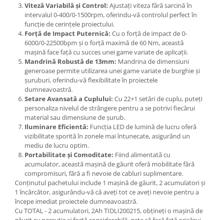
Viteză Variabilă și Control:
Ajustați viteza fără sarcină în
intervalul 0-400/0-1500rpm, oferindu-vă controlul perfect în
funcție de cerințele proiectului.
Forță de Impact Puternică:
Cu o forță de impact de 0-
6000/0-22500bpm și o forță maximă de 60 Nm, această
mașină face față cu succes unei game variate de aplicații.
Mandrină Robustă de 13mm:
Mandrina de dimensiuni
generoase permite utilizarea unei game variate de burghie și
șuruburi, oferindu-vă flexibilitate în proiectele
dumneavoastră.
Setare Avansată a Cuplului:
Cu 22+1 setări de cuplu, puteți
personaliza nivelul de strângere pentru a se potrivi fiecărui
material sau dimensiune de șurub.
Iluminare Eficientă:
Funcția LED de lumină de lucru oferă
vizibilitate sporită în zonele mai întunecate, asigurând un
mediu de lucru optim.
Portabilitate și Comoditate:
Fiind alimentată cu
acumulator, această mașină de găurit oferă mobilitate fără
compromisuri, fără a fi nevoie de cabluri suplimentare.
Conținutul pachetului include 1 mașină de găurit, 2 acumulatori și
1 încărcător, asigurându-vă că aveți tot ce aveți nevoie pentru a
începe imediat proiectele dumneavoastră.
Cu TOTAL - 2 acumulatori, 2Ah TIDLI200215, obțineți o mașină de