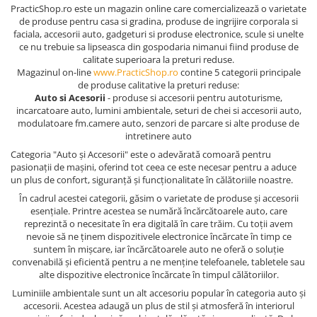
PracticShop.ro este un magazin online care comercializează o varietate
de produse pentru casa si gradina, produse de ingrijire corporala si
faciala, accesorii auto, gadgeturi si produse electronice, scule si unelte
ce nu trebuie sa lipseasca din gospodaria nimanui fiind produse de
calitate superioara la preturi reduse.
Magazinul on-line
www.PracticShop.ro
contine 5 categorii principale
de produse calitative la preturi reduse:
Auto si Acesorii
- produse si accesorii pentru autoturisme,
incarcatoare auto, lumini ambientale, seturi de chei si accesorii auto,
modulatoare fm.camere auto, senzori de parcare si alte produse de
intretinere auto
Categoria "Auto și Accesorii" este o adevărată comoară pentru
pasionații de mașini, oferind tot ceea ce este necesar pentru a aduce
un plus de confort, siguranță și funcționalitate în călătoriile noastre.
În cadrul acestei categorii, găsim o varietate de produse și accesorii
esențiale. Printre acestea se numără încărcătoarele auto, care
reprezintă o necesitate în era digitală în care trăim. Cu toții avem
nevoie să ne ținem dispozitivele electronice încărcate în timp ce
suntem în mișcare, iar încărcătoarele auto ne oferă o soluție
convenabilă și eficientă pentru a ne menține telefoanele, tabletele sau
alte dispozitive electronice încărcate în timpul călătoriilor.
Luminiile ambientale sunt un alt accesoriu popular în categoria auto și
accesorii. Acestea adaugă un plus de stil și atmosferă în interiorul