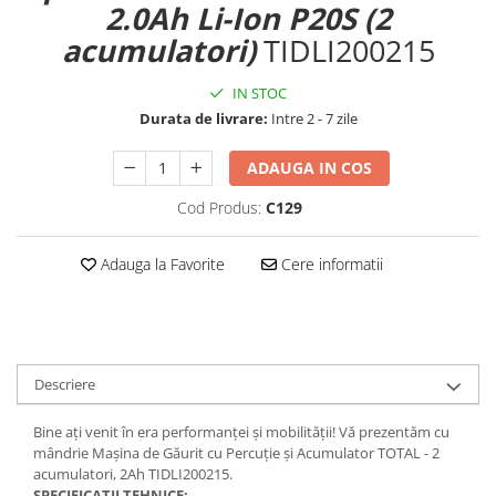
2.0Ah Li-Ion P20S (2
acumulatori)
TIDLI200215
IN STOC
Durata de livrare:
Intre 2 - 7 zile
ADAUGA IN COS
Cod Produs:
C129
Adauga la Favorite
Cere informatii
Descriere
Bine ați venit în era performanței și mobilității! Vă prezentăm cu
mândrie Mașina de Găurit cu Percuție și Acumulator TOTAL - 2
acumulatori, 2Ah TIDLI200215.
SPECIFICATII TEHNICE: