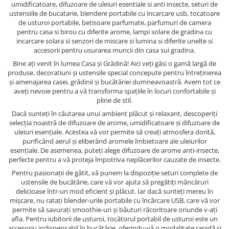
umidificatoare, difuzoare de uleiuri esentiale si anti insecte, seturi de
ustensiile de bucatarie, blendere portabile cu incarcare usb, tocatoare
de usturoi portabile, betisoare parfumate, parfumuri de camera
pentru casa si birou cu diferite arome, lampi solare de gradina cu
incarcare solara si senzori de miscare si lumina si diferite unelte si
accesorii pentru usurarea muncii din casa sui gradina.
Bine ați venit în lumea Casa și Grădină! Aici veți găsi o gamă largă de
produse, decoratiuni și ustensile special concepute pentru întreținerea
și amenajarea casei, grădinii și bucătăriei dumneavoastră. Avem tot ce
aveți nevoie pentru a vă transforma spațiile în locuri confortabile și
pline de stil.
Dacă sunteți în căutarea unui ambient plăcut și relaxant, descoperiți
selecția noastră de difuzoare de arome, umidificatoare și difuzoare de
uleiuri esențiale. Acestea vă vor permite să creați atmosfera dorită,
purificând aerul și eliberând aromele îmbietoare ale uleiurilor
esențiale. De asemenea, puteți alege difuzoare de arome anti-insecte,
perfecte pentru a vă proteja împotriva neplăcerilor cauzate de insecte.
Pentru pasionații de gătit, vă punem la dispoziție seturi complete de
ustensile de bucătărie, care vă vor ajuta să pregătiți mâncăruri
delicioase într-un mod eficient și plăcut. Iar dacă sunteți mereu în
mișcare, nu ratați blender-urile portabile cu încărcare USB, care vă vor
permite să savurați smoothie-uri și băuturi răcoritoare oriunde v-ați
afla. Pentru iubitorii de usturoi, tocătorul portabil de usturoi este un
accesoriu indispensabil în bucătărie, oferindu-vă o modalitate rapidă și