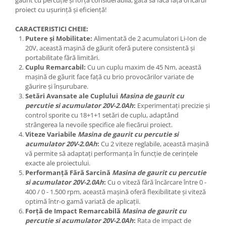
găurit cu percuție și forță considerabilă, gata să facă față oricărui
proiect cu ușurință și eficiență!
CARACTERISTICI CHEIE:
Putere și Mobilitate:
Alimentată de 2 acumulatori Li-Ion de
20V, această mașină de găurit oferă putere consistentă și
portabilitate fără limitări.
Cuplu Remarcabil:
Cu un cuplu maxim de 45 Nm, această
mașină de găurit face față cu brio provocărilor variate de
găurire și înșurubare.
Setări Avansate ale Cuplului
Masina de gaurit cu
percutie si acumulator 20V-2.0Ah
:
Experimentați precizie și
control sporite cu 18+1+1 setări de cuplu, adaptând
strângerea la nevoile specifice ale fiecărui proiect.
Viteze Variabile
Masina de gaurit cu percutie si
acumulator 20V-2.0Ah
:
Cu 2 viteze reglabile, această mașină
vă permite să adaptați performanța în funcție de cerințele
exacte ale proiectului.
Performanță Fără Sarcină
Masina de gaurit cu percutie
si acumulator 20V-2.0Ah
:
Cu o viteză fără încărcare între 0 -
400 / 0 - 1.500 rpm, această mașină oferă flexibilitate și viteză
optimă într-o gamă variată de aplicații.
Forță de Impact Remarcabilă
Masina de gaurit cu
percutie si acumulator 20V-2.0Ah
:
Rata de impact de