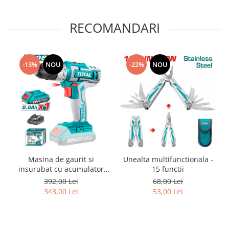
RECOMANDARI
-13%
NOU
-22%
NOU
Masina de gaurit si
Unealta multifunctionala -
insurubat cu acumulator
15 functii
TOTAL - 20V, 2Ah,
392,00 Lei
68,00 Lei
343,00 Lei
53,00 Lei