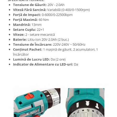
Tensiune de Găurit:
20V - 2.0Ah
Viteză Fără Sarcină:
Variabilă (0-400/0-1500rpm)
Forță de Impact:
0-6000/0-22500bpm
Forță Maximă:
60 Nm
Mandrină:
13mm
Setare Cuplu:
22+1
Viteze:
2 - setare mecanică
Baterie:
Litiu-Ion 20V-2.0Ah (2 buc.)
Tensiune de Încărcare:
220V-240V ~ 50/60Hz
Conținut Pachet:
1 mașină de găurit, 2 acumulatori, 1
încărcător
Lumină de Lucru LED:
Da (2 ore)
Indicator de Alimentare cu LED-uri:
Da