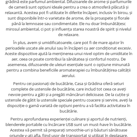
grădină este parfumul ambiental. Difuzoarele de arome și parfumurile
de cameră sunt opțiuni ideale pentru a crea o atmosferă plăcută și
relaxantă. Acestea pot fi utilizate în diferite încăperi, inclusiv în birou, și
sunt disponibile într-o varietate de arome, de la proaspete și florale
până la lemnoase sau condimentate. Ele nu doar îmbunătățesc
mirosul ambiental, ci pot și influența starea noastră de spirit și nivelul
de relaxare.
În plus, avem și umidificatoarele, care pot fi de mare ajutor în
perioadele uscate ale anului sau în încăperi cu aer condiționat excesiv.
Aceste dispozitive ajută la menținerea unui nivel optim de umiditate în
aer, ceea ce poate contribui la sănătatea și confortul nostru. De
asemenea, difuzoarele de uleiuri esențiale sunt o opțiune minunată
pentru a combina beneficiile aromaterapiei cu îmbunătățirea calității
aerului.
Pentru cei pasionați de bucătărie, Casa și Grădina oferă seturi
complete de ustensile de bucătărie, care includ tot ceea ce aveți
nevoie pentru a găti și a pregăti mâncăruri delicioase. De la cuțite și
ustensile de gătit la ustensile speciale pentru coacere și servire, aveți la
dispoziție o gamă variată de opțiuni pentru a vă facilita activitatea în
bucătărie.
Pentru aprofundarea experienței culinare și aportul de nutrienți,
blenderele portabile cu încărcare USB sunt un must-have în bucătărie.
Acestea vă permit să preparați smoothie-uri și băuturi sănătoase
oriunde v-ați afla, fiind ușor de transportat și utilizat în deplasare.