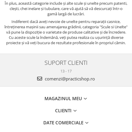
În plus, această categorie include și alte scule și unelte precum patenti,
clești, chei inelare și tubulare, care vă ajută să vă descurcați într-o
gamă largă de lucrări.
Indiferent dacă aveți nevoie de unelte pentru reparații casnice,
întreținerea mașinii sau amenajarea grădinii, categoria "Scule si Unelte"
vă pune la dispoziție o varietate de produse calitative și de încredere.
Cu aceste scule la îndemână, veți putea realiza cu ușurință diverse
proiecte și vă veți bucura de rezultate profesionale în propriul cămin.
SUPORT CLIENTI
13 - 17
comenzi@practicshop.ro
MAGAZINUL MEU
CLIENTI
DATE COMERCIALE