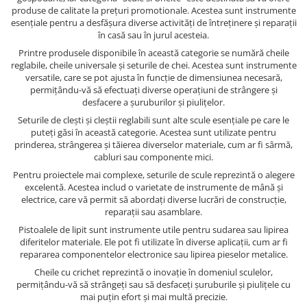
produse de calitate la prețuri promotionale. Acestea sunt instrumente
esențiale pentru a desfășura diverse activități de întreținere și reparații
în casă sau în jurul acesteia.
Printre produsele disponibile în această categorie se numără cheile
reglabile, cheile universale și seturile de chei. Acestea sunt instrumente
versatile, care se pot ajusta în funcție de dimensiunea necesară,
permițându-vă să efectuați diverse operațiuni de strângere și
desfacere a șuruburilor și piulițelor.
Seturile de clești și cleștii reglabili sunt alte scule esențiale pe care le
puteți găsi în această categorie. Acestea sunt utilizate pentru
prinderea, strângerea și tăierea diverselor materiale, cum ar fi sârmă,
cabluri sau componente mici.
Pentru proiectele mai complexe, seturile de scule reprezintă o alegere
excelentă. Acestea includ o varietate de instrumente de mână și
electrice, care vă permit să abordați diverse lucrări de construcție,
reparații sau asamblare.
Pistoalele de lipit sunt instrumente utile pentru sudarea sau lipirea
diferitelor materiale. Ele pot fi utilizate în diverse aplicații, cum ar fi
repararea componentelor electronice sau lipirea pieselor metalice.
Cheile cu crichet reprezintă o inovație în domeniul sculelor,
permițându-vă să strângeți sau să desfaceți șuruburile și piulițele cu
mai puțin efort și mai multă precizie.