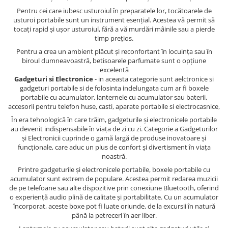
Pentru cei care iubesc usturoiul în preparatele lor, tocătoarele de
usturoi portabile sunt un instrument esențial. Acestea vă permit să
tocați rapid și ușor usturoiul, fără a vă murdări mâinile sau a pierde
timp prețios.
Pentru a crea un ambient plăcut și reconfortant în locuința sau în
biroul dumneavoastră, betisoarele parfumate sunt o opțiune
excelentă
Gadgeturi si Electronice
- in aceasta categorie sunt aelctronice si
gadgeturi portabile si de folosinta indelungata cum ar fi boxele
portabile cu acumulator, lanternele cu acumulator sau baterii,
accesorii pentru telefon huse, casti, aparate portabile si electrocasnice,
În era tehnologică în care trăim, gadgeturile și electronicele portabile
au devenit indispensabile în viața de zi cu zi. Categorie a Gadgeturilor
și Electronicii cuprinde o gamă largă de produse inovatoare și
funcționale, care aduc un plus de confort și divertisment în viața
noastră.
Printre gadgeturile și electronicele portabile, boxele portabile cu
acumulator sunt extrem de populare. Acestea permit redarea muzicii
de pe telefoane sau alte dispozitive prin conexiune Bluetooth, oferind
o experiență audio plină de calitate și portabilitate. Cu un acumulator
încorporat, aceste boxe pot fi luate oriunde, de la excursii în natură
până la petreceri în aer liber.