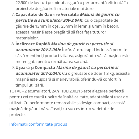
22.500 de lovituri pe minut asigură o performanță eficientă în
proiectele de găurire în materiale mai dure.
Capacitate de Găurire Versatilă
Masina de gaurit cu
percutie si acumulator 20V-2.0Ah
:
Cu o capacitate de
găurire de 13mm în oțel, 25mm în lemn și 8mm în beton,
această mașină este pregătită să facă față tuturor
materialelor.
Încărcare Rapidă
Masina de gaurit cu percutie si
acumulator 20V-2.0Ah
:
Încărcătorul rapid inclus vă permite
să vă mențineți productivitatea, asigurându-vă că mașina este
mereu gata pentru următoarea sarcină.
Ușoară și Compactă
Masina de gaurit cu percutie si
acumulator 20V-2.0Ah
:
Cu o greutate de doar 1,3 kg, această
mașină este ușoară și manevrabilă, oferindu-vă confort în
timpul utilizării.
TOTAL - 2 acumulatori, 2Ah TIDLI200215 este alegerea perfectă
pentru cei ce caută unelte de înaltă calitate, adaptabile și ușor de
utilizat. Cu performanțe remarcabile și design compact, această
mașină de găurit vă va însoți cu succes într-o varietate de
proiecte.
Informatii conformitate produs