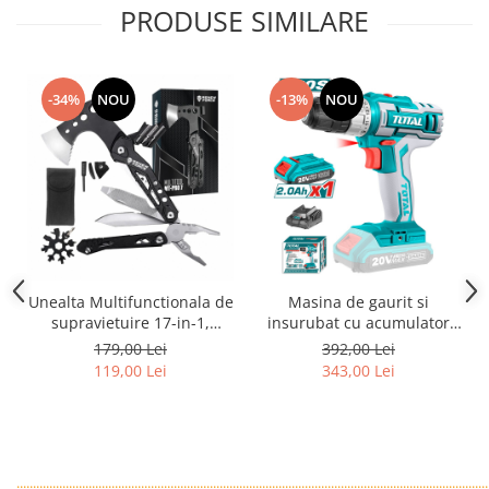
PRODUSE SIMILARE
-34%
NOU
-13%
NOU
Unealta Multifunctionala de
Masina de gaurit si
supravietuire 17-in-1,
insurubat cu acumulator
model Black Axe Multi-tool
TOTAL - 20V, 2Ah,
179,00 Lei
392,00 Lei
119,00 Lei
343,00 Lei
................................................................................................................................................