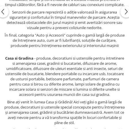
timpul călătoriilor, fără a fi nevoie de cabluri sau conexiuni complicate.
Senzorii de parcare reprezintă o adiție valoroasă în asigurarea
siguranței și confortului în timpul manevrelor de parcare. Aceștia
detectează obstacolele din jurul mașinii și emit avertizări sonore sau
vizuale pentru a preveni coliziunile nedorite.
În final, categoria "Auto și Accesorii" cuprinde o gamă largă de produse
de întreținere auto, cum ar fi lubrifianții, soluțiile de curățare,
produsele pentru întreținerea exteriorului și interiorului mașinii
Casa si Gradina
- produse, decoratiuni si ustensiile pentru intretinere
si amenajarea casei, gradinii si bucatariei, difuzoare de arome,
umidificatoare, difuzoare de uleiuri esentiale si anti insecte, seturi de
ustensiile de bucatarie, blendere portabile cu incarcare usb, tocatoare
de usturoi portabile, betisoare parfumate, parfumuri de camera
pentru casa si birou cu diferite arome, lampi solare de gradina cu
incarcare solara si senzori de miscare si lumina si diferite unelte si
accesorii pentru usurarea muncii din casa sui gradina.
Bine ați venit în lumea Casa și Grădină! Aici veți găsi o gamă largă de
produse, decoratiuni și ustensile special concepute pentru întreținerea
și amenajarea casei, grădinii și bucătăriei dumneavoastră. Avem tot ce
aveți nevoie pentru a vă transforma spațiile în locuri confortabile și
pline de stil.