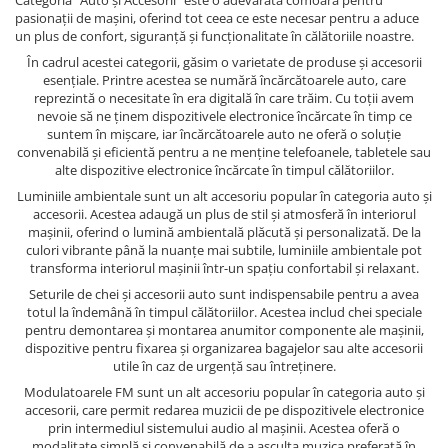
Categoria "Auto și Accesorii" este o adevărată comoară pentru
pasionații de mașini, oferind tot ceea ce este necesar pentru a aduce
un plus de confort, siguranță și funcționalitate în călătoriile noastre.
În cadrul acestei categorii, găsim o varietate de produse și accesorii
esențiale. Printre acestea se numără încărcătoarele auto, care
reprezintă o necesitate în era digitală în care trăim. Cu toții avem
nevoie să ne ținem dispozitivele electronice încărcate în timp ce
suntem în mișcare, iar încărcătoarele auto ne oferă o soluție
convenabilă și eficientă pentru a ne menține telefoanele, tabletele sau
alte dispozitive electronice încărcate în timpul călătoriilor.
Luminiile ambientale sunt un alt accesoriu popular în categoria auto și
accesorii. Acestea adaugă un plus de stil și atmosferă în interiorul
mașinii, oferind o lumină ambientală plăcută și personalizată. De la
culori vibrante până la nuanțe mai subtile, luminiile ambientale pot
transforma interiorul mașinii într-un spațiu confortabil și relaxant.
Seturile de chei și accesorii auto sunt indispensabile pentru a avea
totul la îndemână în timpul călătoriilor. Acestea includ chei speciale
pentru demontarea și montarea anumitor componente ale mașinii,
dispozitive pentru fixarea și organizarea bagajelor sau alte accesorii
utile în caz de urgență sau întreținere.
Modulatoarele FM sunt un alt accesoriu popular în categoria auto și
accesorii, care permit redarea muzicii de pe dispozitivele electronice
prin intermediul sistemului audio al mașinii. Acestea oferă o
modalitate simplă și convenabilă de a asculta muzica preferată în