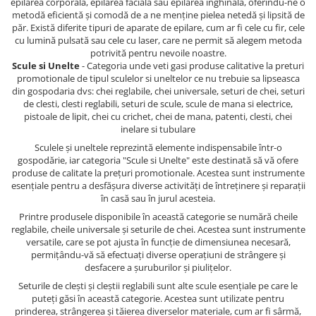
epilarea corporală, epilarea facială sau epilarea inghinală, oferindu-ne o
metodă eficientă și comodă de a ne menține pielea netedă și lipsită de
păr. Există diferite tipuri de aparate de epilare, cum ar fi cele cu fir, cele
cu lumină pulsată sau cele cu laser, care ne permit să alegem metoda
potrivită pentru nevoile noastre.
Scule si Unelte
- Categoria unde veti gasi produse calitative la preturi
promotionale de tipul sculelor si uneltelor ce nu trebuie sa lipseasca
din gospodaria dvs: chei reglabile, chei universale, seturi de chei, seturi
de clesti, clesti reglabili, seturi de scule, scule de mana si electrice,
pistoale de lipit, chei cu crichet, chei de mana, patenti, clesti, chei
inelare si tubulare
Sculele și uneltele reprezintă elemente indispensabile într-o
gospodărie, iar categoria "Scule si Unelte" este destinată să vă ofere
produse de calitate la prețuri promotionale. Acestea sunt instrumente
esențiale pentru a desfășura diverse activități de întreținere și reparații
în casă sau în jurul acesteia.
Printre produsele disponibile în această categorie se numără cheile
reglabile, cheile universale și seturile de chei. Acestea sunt instrumente
versatile, care se pot ajusta în funcție de dimensiunea necesară,
permițându-vă să efectuați diverse operațiuni de strângere și
desfacere a șuruburilor și piulițelor.
Seturile de clești și cleștii reglabili sunt alte scule esențiale pe care le
puteți găsi în această categorie. Acestea sunt utilizate pentru
prinderea, strângerea și tăierea diverselor materiale, cum ar fi sârmă,