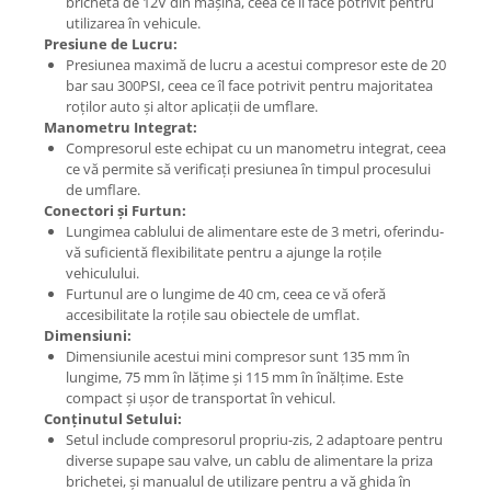
brichetă de 12V din mașină, ceea ce îl face potrivit pentru
utilizarea în vehicule.
Presiune de Lucru:
Presiunea maximă de lucru a acestui compresor este de 20
bar sau 300PSI, ceea ce îl face potrivit pentru majoritatea
roților auto și altor aplicații de umflare.
Manometru Integrat:
Compresorul este echipat cu un manometru integrat, ceea
ce vă permite să verificați presiunea în timpul procesului
de umflare.
Conectori și Furtun:
Lungimea cablului de alimentare este de 3 metri, oferindu-
vă suficientă flexibilitate pentru a ajunge la roțile
vehiculului.
Furtunul are o lungime de 40 cm, ceea ce vă oferă
accesibilitate la roțile sau obiectele de umflat.
Dimensiuni:
Dimensiunile acestui mini compresor sunt 135 mm în
lungime, 75 mm în lățime și 115 mm în înălțime. Este
compact și ușor de transportat în vehicul.
Conținutul Setului:
Setul include compresorul propriu-zis, 2 adaptoare pentru
diverse supape sau valve, un cablu de alimentare la priza
brichetei, și manualul de utilizare pentru a vă ghida în