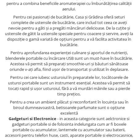
pentru a combina beneficiile aromaterapiei cu îmbunătățirea calității
aerului.
Pentru cei pasionați de bucătărie, Casa și Grădina oferă seturi
complete de ustensile de bucătărie, care includ tot ceea ce aveți
nevoie pentru a găti și a pregăti mâncăruri delicioase. De la cuțite și
ustensile de gătit la ustensile speciale pentru coacere și servire, aveți la
dispoziție o gamă variată de opțiuni pentru a vă facilita activitatea în
bucătărie.
Pentru aprofundarea experienței culinare și aportul de nutrienți,
blenderele portabile cu încărcare USB sunt un must-have în bucătărie.
Acestea vă permit să preparați smoothie-uri și băuturi sănătoase
oriunde v-ați afla, fiind ușor de transportat și utilizat în deplasare.
Pentru cei care iubesc usturoiul în preparatele lor, tocătoarele de
usturoi portabile sunt un instrument esențial. Acestea vă permit să
tocați rapid și ușor usturoiul, fără a vă murdări mâinile sau a pierde
timp prețios.
Pentru a crea un ambient plăcut și reconfortant în locuința sau în
biroul dumneavoastră, betisoarele parfumate sunt o opțiune
excelentă
Gadgeturi si Electronice
- in aceasta categorie sunt aelctronice si
gadgeturi portabile si de folosinta indelungata cum ar fi boxele
portabile cu acumulator, lanternele cu acumulator sau baterii,
accesorii pentru telefon huse, casti, aparate portabile si electrocasnice,