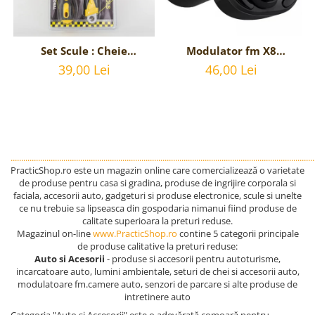
Set Scule : Cheie
Modulator fm X8
Reglabila Universala si
bluetooth 5.0 cu
39,00 Lei
46,00 Lei
Surubelnita stea si
handsfree, modulator
dreapta
FM, MP3 player, 2x USB,
interschimbabila
fast charge 3.1A
................................................................................................................................................
PracticShop.ro este un magazin online care comercializează o varietate
de produse pentru casa si gradina, produse de ingrijire corporala si
faciala, accesorii auto, gadgeturi si produse electronice, scule si unelte
ce nu trebuie sa lipseasca din gospodaria nimanui fiind produse de
calitate superioara la preturi reduse.
Magazinul on-line
www.PracticShop.ro
contine 5 categorii principale
de produse calitative la preturi reduse:
Auto si Acesorii
- produse si accesorii pentru autoturisme,
incarcatoare auto, lumini ambientale, seturi de chei si accesorii auto,
modulatoare fm.camere auto, senzori de parcare si alte produse de
intretinere auto