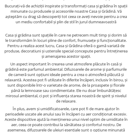
Bucurați-vă de achiziții inspirate și transformați casa și grădina în spații
minunate cu produsele și accesoriile noastre Casa și Grădină. Vă
așteptăm cu drag să descoperiți tot ceea ce aveți nevoie pentru a crea
un mediu confortabil și plin de stil în jurul dumneavoastră
Casa și grădina sunt spațiile în care ne petrecem mult timp și dorim să
le transformăm în locuri pline de confort, frumusețe și funcționalitate.
Pentru a realiza acest lucru, Casa și Grădina oferă o gamă variată de
produse, decoratiuni și ustensile special concepute pentru întreținerea
și amenajarea acestor spații.
Un aspect important în crearea unei atmosfere plăcute în casă și
grădină este parfumul ambiental. Difuzoarele de arome și parfumurile
de cameră sunt opțiuni ideale pentru a crea o atmosferă plăcută și
relaxantă. Acestea pot fi utilizate în diferite încăperi, inclusiv în birou, și
sunt disponibile într-o varietate de arome, de la proaspete și florale
până la lemnoase sau condimentate. Ele nu doar îmbunătățesc
mirosul ambiental, ci pot și influența starea noastră de spirit și nivelul
de relaxare.
În plus, avem și umidificatoarele, care pot fi de mare ajutor în
perioadele uscate ale anului sau în încăperi cu aer condiționat excesiv.
Aceste dispozitive ajută la menținerea unui nivel optim de umiditate în
aer, ceea ce poate contribui la sănătatea și confortul nostru. De
asemenea, difuzoarele de uleiuri esențiale sunt o opțiune minunată