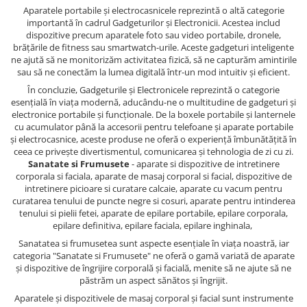
Aparatele portabile și electrocasnicele reprezintă o altă categorie
importantă în cadrul Gadgeturilor și Electronicii. Acestea includ
dispozitive precum aparatele foto sau video portabile, dronele,
brățările de fitness sau smartwatch-urile. Aceste gadgeturi inteligente
ne ajută să ne monitorizăm activitatea fizică, să ne capturăm amintirile
sau să ne conectăm la lumea digitală într-un mod intuitiv și eficient.
În concluzie, Gadgeturile și Electronicele reprezintă o categorie
esențială în viața modernă, aducându-ne o multitudine de gadgeturi și
electronice portabile și funcționale. De la boxele portabile și lanternele
cu acumulator până la accesorii pentru telefoane și aparate portabile
și electrocasnice, aceste produse ne oferă o experiență îmbunătățită în
ceea ce privește divertismentul, comunicarea și tehnologia de zi cu zi.
Sanatate si Frumusete
- aparate si dispozitive de intretinere
corporala si faciala, aparate de masaj corporal si facial, dispozitive de
intretinere picioare si curatare calcaie, aparate cu vacum pentru
curatarea tenului de puncte negre si cosuri, aparate pentru intinderea
tenului si pielii fetei, aparate de epilare portabile, epilare corporala,
epilare definitiva, epilare faciala, epilare inghinala,
Sanatatea si frumusetea sunt aspecte esențiale în viața noastră, iar
categoria "Sanatate si Frumusete" ne oferă o gamă variată de aparate
și dispozitive de îngrijire corporală și facială, menite să ne ajute să ne
păstrăm un aspect sănătos și îngrijit.
Aparatele și dispozitivele de masaj corporal și facial sunt instrumente