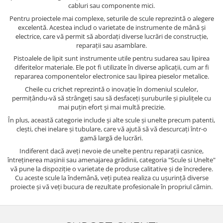
cabluri sau componente mici.
Pentru proiectele mai complexe, seturile de scule reprezintă o alegere
excelentă. Acestea includ o varietate de instrumente de mână și
electrice, care vă permit să abordați diverse lucrări de construcție,
reparații sau asamblare.
Pistoalele de lipit sunt instrumente utile pentru sudarea sau lipirea
diferitelor materiale. Ele pot fi utilizate în diverse aplicații, cum ar fi
repararea componentelor electronice sau lipirea pieselor metalice.
Cheile cu crichet reprezintă o inovație în domeniul sculelor,
permițându-vă să strângeți sau să desfaceți șuruburile și piulițele cu
mai puțin efort și mai multă precizie.
În plus, această categorie include și alte scule și unelte precum patenti,
clești, chei inelare și tubulare, care vă ajută să vă descurcați într-o
gamă largă de lucrări.
Indiferent dacă aveți nevoie de unelte pentru reparații casnice,
întreținerea mașinii sau amenajarea grădinii, categoria "Scule si Unelte"
vă pune la dispoziție o varietate de produse calitative și de încredere.
Cu aceste scule la îndemână, veți putea realiza cu ușurință diverse
proiecte și vă veți bucura de rezultate profesionale în propriul cămin.