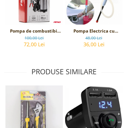
Pompa de combustibil
Pompa Electrica cu
sumersibila, alimentare
baterii pentru transfer
100,00 Lei
48,00 Lei
12V, diametru 38mm
lichide
72,00 Lei
36,00 Lei
PRODUSE SIMILARE