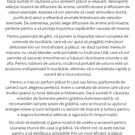
Dacă sunteți în căutarea unui ambient plăcut și relaxant, descoperiți
selecția noastră de difuzoare de arome, umidificatoare și difuzoare de
uleiuri esențiale. Acestea vă vor permite să creați atmosfera dorită,
purificând aerul și eliberând aromele îmbietoare ale uleiurilor
esențiale. De asemenea, puteți alege difuzoare de arome anti-insecte,
perfecte pentru a vă proteja împotriva neplăcerilor cauzate de insecte.
Pentru pasionații de gătit, vă punem la dispoziție seturi complete de
ustensile de bucătărie, care vă vor ajuta să pregătiți mâncăruri
delicioase într-un mod eficient și plăcut. Iar dacă sunteți mereu în
mișcare, nu ratați blender-urile portabile cu încărcare USB, care vă vor
permite să savurați smoothie-uri și băuturi răcoritoare oriunde v-ați
afla. Pentru iubitorii de usturoi, tocătorul portabil de usturoi este un
accesoriu indispensabil în bucătărie, oferindu-vă o modalitate rapidă și
ușoară de a toca usturoiul.
Pentru a crea un parfum plăcut în casă sau birou, parfumurile de
cameră sunt alegerea perfectă. Avem o varietate de arome care vă vor
învălui spațiul cu note delicate și îmbietoare. Dacă sunteți în căutarea
soluțiilor de iluminare pentru grădina dumneavoastră, vă
recomandăm lampile solare de grădină, care se încarcă cu ajutorul
energiei solare și sunt echipate cu senzori de mișcare și lumina pentru
a asigura iluminatul adecvat și siguranța în timpul nopții.
Nu uitați să explorați și gama noastră de unelte și accesorii pentru
ușurarea muncii din casă și grădină. Vă oferim tot ce aveți nevoie
pentru a vă desfășura activitățile într-un mod eficient și plăcut.