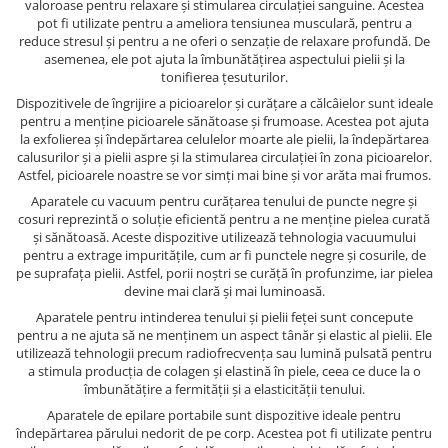
valoroase pentru relaxare și stimularea circulației sanguine. Acestea
pot fi utilizate pentru a ameliora tensiunea musculară, pentru a
reduce stresul și pentru a ne oferi o senzație de relaxare profundă. De
asemenea, ele pot ajuta la îmbunătățirea aspectului pielii și la
tonifierea țesuturilor.
Dispozitivele de îngrijire a picioarelor și curățare a călcâielor sunt ideale
pentru a menține picioarele sănătoase și frumoase. Acestea pot ajuta
la exfolierea și îndepărtarea celulelor moarte ale pielii, la îndepărtarea
calusurilor și a pielii aspre și la stimularea circulației în zona picioarelor.
Astfel, picioarele noastre se vor simți mai bine și vor arăta mai frumos.
Aparatele cu vacuum pentru curățarea tenului de puncte negre și
cosuri reprezintă o soluție eficientă pentru a ne menține pielea curată
și sănătoasă. Aceste dispozitive utilizează tehnologia vacuumului
pentru a extrage impuritățile, cum ar fi punctele negre și cosurile, de
pe suprafața pielii. Astfel, porii noștri se curăță în profunzime, iar pielea
devine mai clară și mai luminoasă.
Aparatele pentru intinderea tenului și pielii feței sunt concepute
pentru a ne ajuta să ne menținem un aspect tânăr și elastic al pielii. Ele
utilizează tehnologii precum radiofrecvența sau lumină pulsată pentru
a stimula producția de colagen și elastină în piele, ceea ce duce la o
îmbunătățire a fermității și a elasticității tenului.
Aparatele de epilare portabile sunt dispozitive ideale pentru
îndepărtarea părului nedorit de pe corp. Acestea pot fi utilizate pentru