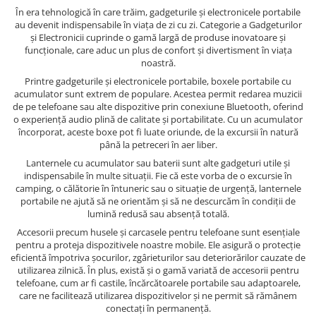
În era tehnologică în care trăim, gadgeturile și electronicele portabile
au devenit indispensabile în viața de zi cu zi. Categorie a Gadgeturilor
și Electronicii cuprinde o gamă largă de produse inovatoare și
funcționale, care aduc un plus de confort și divertisment în viața
noastră.
Printre gadgeturile și electronicele portabile, boxele portabile cu
acumulator sunt extrem de populare. Acestea permit redarea muzicii
de pe telefoane sau alte dispozitive prin conexiune Bluetooth, oferind
o experiență audio plină de calitate și portabilitate. Cu un acumulator
încorporat, aceste boxe pot fi luate oriunde, de la excursii în natură
până la petreceri în aer liber.
Lanternele cu acumulator sau baterii sunt alte gadgeturi utile și
indispensabile în multe situații. Fie că este vorba de o excursie în
camping, o călătorie în întuneric sau o situație de urgență, lanternele
portabile ne ajută să ne orientăm și să ne descurcăm în condiții de
lumină redusă sau absență totală.
Accesorii precum husele și carcasele pentru telefoane sunt esențiale
pentru a proteja dispozitivele noastre mobile. Ele asigură o protecție
eficientă împotriva șocurilor, zgârieturilor sau deteriorărilor cauzate de
utilizarea zilnică. În plus, există și o gamă variată de accesorii pentru
telefoane, cum ar fi castile, încărcătoarele portabile sau adaptoarele,
care ne facilitează utilizarea dispozitivelor și ne permit să rămânem
conectați în permanență.