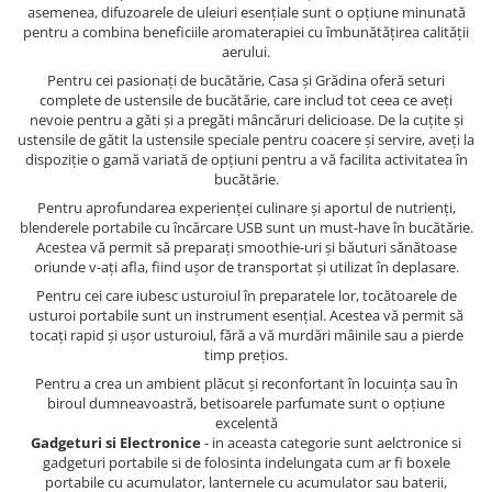
asemenea, difuzoarele de uleiuri esențiale sunt o opțiune minunată
pentru a combina beneficiile aromaterapiei cu îmbunătățirea calității
aerului.
Pentru cei pasionați de bucătărie, Casa și Grădina oferă seturi
complete de ustensile de bucătărie, care includ tot ceea ce aveți
nevoie pentru a găti și a pregăti mâncăruri delicioase. De la cuțite și
ustensile de gătit la ustensile speciale pentru coacere și servire, aveți la
dispoziție o gamă variată de opțiuni pentru a vă facilita activitatea în
bucătărie.
Pentru aprofundarea experienței culinare și aportul de nutrienți,
blenderele portabile cu încărcare USB sunt un must-have în bucătărie.
Acestea vă permit să preparați smoothie-uri și băuturi sănătoase
oriunde v-ați afla, fiind ușor de transportat și utilizat în deplasare.
Pentru cei care iubesc usturoiul în preparatele lor, tocătoarele de
usturoi portabile sunt un instrument esențial. Acestea vă permit să
tocați rapid și ușor usturoiul, fără a vă murdări mâinile sau a pierde
timp prețios.
Pentru a crea un ambient plăcut și reconfortant în locuința sau în
biroul dumneavoastră, betisoarele parfumate sunt o opțiune
excelentă
Gadgeturi si Electronice
- in aceasta categorie sunt aelctronice si
gadgeturi portabile si de folosinta indelungata cum ar fi boxele
portabile cu acumulator, lanternele cu acumulator sau baterii,