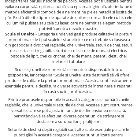
îndepărtarea părului nedorit de pe corp. Acestea pot fi utilizate pentru
epilarea corporală, epilarea facială sau epilarea inghinală, oferindu-ne o
metodă eficientă și comodă de a ne menține pielea netedă și lipsită de
păr. Există diferite tipuri de aparate de epilare, cum ar fi cele cu fir, cele
cu lumină pulsată sau cele cu laser, care ne permit să alegem metoda
potrivită pentru nevoile noastre.
Scule si Unelte
- Categoria unde veti gasi produse calitative la preturi
promotionale de tipul sculelor si uneltelor ce nu trebuie sa lipseasca
din gospodaria dvs: chei reglabile, chei universale, seturi de chei, seturi
de clesti, clesti reglabili, seturi de scule, scule de mana si electrice,
pistoale de lipit, chei cu crichet, chei de mana, patenti, clesti, chei
inelare si tubulare
Sculele și uneltele reprezintă elemente indispensabile într-o
gospodărie, iar categoria "Scule si Unelte" este destinată să vă ofere
produse de calitate la prețuri promotionale. Acestea sunt instrumente
esențiale pentru a desfășura diverse activități de întreținere și reparații
în casă sau în jurul acesteia.
Printre produsele disponibile în această categorie se numără cheile
reglabile, cheile universale și seturile de chei. Acestea sunt instrumente
versatile, care se pot ajusta în funcție de dimensiunea necesară,
permițându-vă să efectuați diverse operațiuni de strângere și
desfacere a șuruburilor și piulițelor.
Seturile de clești și cleștii reglabili sunt alte scule esențiale pe care le
puteți găsi în această categorie. Acestea sunt utilizate pentru