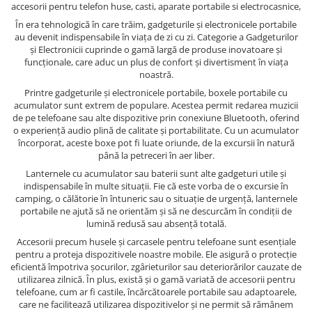
accesorii pentru telefon huse, casti, aparate portabile si electrocasnice,
În era tehnologică în care trăim, gadgeturile și electronicele portabile
au devenit indispensabile în viața de zi cu zi. Categorie a Gadgeturilor
și Electronicii cuprinde o gamă largă de produse inovatoare și
funcționale, care aduc un plus de confort și divertisment în viața
noastră.
Printre gadgeturile și electronicele portabile, boxele portabile cu
acumulator sunt extrem de populare. Acestea permit redarea muzicii
de pe telefoane sau alte dispozitive prin conexiune Bluetooth, oferind
o experiență audio plină de calitate și portabilitate. Cu un acumulator
încorporat, aceste boxe pot fi luate oriunde, de la excursii în natură
până la petreceri în aer liber.
Lanternele cu acumulator sau baterii sunt alte gadgeturi utile și
indispensabile în multe situații. Fie că este vorba de o excursie în
camping, o călătorie în întuneric sau o situație de urgență, lanternele
portabile ne ajută să ne orientăm și să ne descurcăm în condiții de
lumină redusă sau absență totală.
Accesorii precum husele și carcasele pentru telefoane sunt esențiale
pentru a proteja dispozitivele noastre mobile. Ele asigură o protecție
eficientă împotriva șocurilor, zgârieturilor sau deteriorărilor cauzate de
utilizarea zilnică. În plus, există și o gamă variată de accesorii pentru
telefoane, cum ar fi castile, încărcătoarele portabile sau adaptoarele,
care ne facilitează utilizarea dispozitivelor și ne permit să rămânem