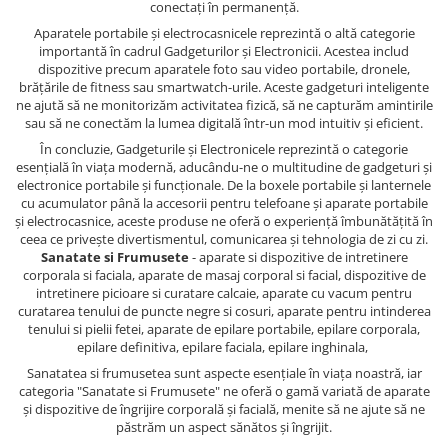
conectați în permanență.
Aparatele portabile și electrocasnicele reprezintă o altă categorie
importantă în cadrul Gadgeturilor și Electronicii. Acestea includ
dispozitive precum aparatele foto sau video portabile, dronele,
brățările de fitness sau smartwatch-urile. Aceste gadgeturi inteligente
ne ajută să ne monitorizăm activitatea fizică, să ne capturăm amintirile
sau să ne conectăm la lumea digitală într-un mod intuitiv și eficient.
În concluzie, Gadgeturile și Electronicele reprezintă o categorie
esențială în viața modernă, aducându-ne o multitudine de gadgeturi și
electronice portabile și funcționale. De la boxele portabile și lanternele
cu acumulator până la accesorii pentru telefoane și aparate portabile
și electrocasnice, aceste produse ne oferă o experiență îmbunătățită în
ceea ce privește divertismentul, comunicarea și tehnologia de zi cu zi.
Sanatate si Frumusete
- aparate si dispozitive de intretinere
corporala si faciala, aparate de masaj corporal si facial, dispozitive de
intretinere picioare si curatare calcaie, aparate cu vacum pentru
curatarea tenului de puncte negre si cosuri, aparate pentru intinderea
tenului si pielii fetei, aparate de epilare portabile, epilare corporala,
epilare definitiva, epilare faciala, epilare inghinala,
Sanatatea si frumusetea sunt aspecte esențiale în viața noastră, iar
categoria "Sanatate si Frumusete" ne oferă o gamă variată de aparate
și dispozitive de îngrijire corporală și facială, menite să ne ajute să ne
păstrăm un aspect sănătos și îngrijit.