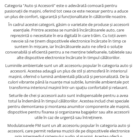
Categoria "Auto și Accesorii" este o adevărată comoară pentru
pasionații de mașini, oferind tot ceea ce este necesar pentru a aduce
un plus de confort, siguranță și funcționalitate în călătoriile noastre.
În cadrul acestei categorii, găsim o varietate de produse și accesorii
esențiale. Printre acestea se numără încărcătoarele auto, care
reprezintă o necesitate în era digitală în care trăim. Cu toții avem
nevoie să ne ținem dispozitivele electronice încărcate în timp ce
suntem în mișcare, iar încărcătoarele auto ne oferă o soluție
convenabilă și eficientă pentru a ne menține telefoanele, tabletele sau
alte dispozitive electronice încărcate în timpul călătoriilor.
Luminiile ambientale sunt un alt accesoriu popular în categoria auto și
accesorii. Acestea adaugă un plus de stil și atmosferă în interiorul
mașinii, oferind o lumină ambientală plăcută și personalizată. De la
culori vibrante până la nuanțe mai subtile, luminiile ambientale pot
transforma interiorul mașinii într-un spațiu confortabil și relaxant.
Seturile de chei și accesorii auto sunt indispensabile pentru a avea
totul la îndemână în timpul călătoriilor. Acestea includ chei speciale
pentru demontarea și montarea anumitor componente ale mașinii,
dispozitive pentru fixarea și organizarea bagajelor sau alte accesorii
utile în caz de urgență sau întreținere.
Modulatoarele FM sunt un alt accesoriu popular în categoria auto și
accesorii, care permit redarea muzicii de pe dispozitivele electronice
prin intermediul sistemului audio al mașinii. Acestea oferă o