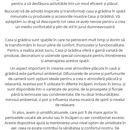
pentru a vă desfășura activitățile într-un mod eficient și plăcut.
Bucurați-vă de achiziții inspirate și transformați casa și grădina în spații
minunate cu produsele și accesoriile noastre Casa și Grădină. Vă
așteptăm cu drag să descoperiți tot ceea ce aveți nevoie pentru a crea
un mediu confortabil și plin de stil în jurul dumneavoastră
Casa și grădina sunt spațiile în care ne petrecem mult timp și dorim să
le transformăm în locuri pline de confort, frumusețe și funcționalitate.
Pentru a realiza acest lucru, Casa și Grădina oferă o gamă variată de
produse, decoratiuni și ustensile special concepute pentru întreținerea
și amenajarea acestor spații.
Un aspect important în crearea unei atmosfere plăcute în casă și
grădină este parfumul ambiental. Difuzoarele de arome și parfumurile
de cameră sunt opțiuni ideale pentru a crea o atmosferă plăcută și
relaxantă. Acestea pot fi utilizate în diferite încăperi, inclusiv în birou, și
sunt disponibile într-o varietate de arome, de la proaspete și florale
până la lemnoase sau condimentate. Ele nu doar îmbunătățesc
mirosul ambiental, ci pot și influența starea noastră de spirit și nivelul
de relaxare.
În plus, avem și umidificatoarele, care pot fi de mare ajutor în
perioadele uscate ale anului sau în încăperi cu aer condiționat excesiv.
Aceste dispozitive ajută la menținerea unui nivel optim de umiditate în
aer, ceea ce poate contribui la sănătatea și confortul nostru. De