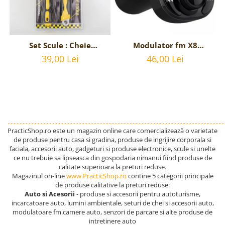
Set Scule : Cheie
Modulator fm X8
Reglabila Universala si
bluetooth 5.0 cu
39,00 Lei
46,00 Lei
Surubelnita stea si
handsfree, modulator
dreapta
FM, MP3 player, 2x USB,
interschimbabila
fast charge 3.1A
................................................................................................................................................
PracticShop.ro este un magazin online care comercializează o varietate
de produse pentru casa si gradina, produse de ingrijire corporala si
faciala, accesorii auto, gadgeturi si produse electronice, scule si unelte
ce nu trebuie sa lipseasca din gospodaria nimanui fiind produse de
calitate superioara la preturi reduse.
Magazinul on-line
www.PracticShop.ro
contine 5 categorii principale
de produse calitative la preturi reduse:
Auto si Acesorii
- produse si accesorii pentru autoturisme,
incarcatoare auto, lumini ambientale, seturi de chei si accesorii auto,
modulatoare fm.camere auto, senzori de parcare si alte produse de
intretinere auto