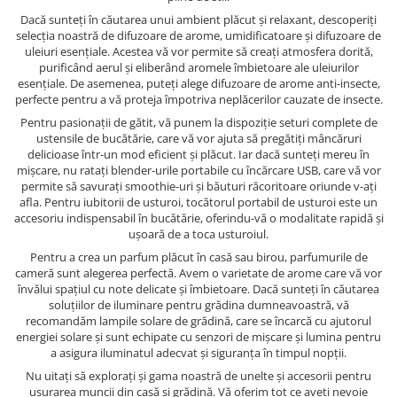
Dacă sunteți în căutarea unui ambient plăcut și relaxant, descoperiți
selecția noastră de difuzoare de arome, umidificatoare și difuzoare de
uleiuri esențiale. Acestea vă vor permite să creați atmosfera dorită,
purificând aerul și eliberând aromele îmbietoare ale uleiurilor
esențiale. De asemenea, puteți alege difuzoare de arome anti-insecte,
perfecte pentru a vă proteja împotriva neplăcerilor cauzate de insecte.
Pentru pasionații de gătit, vă punem la dispoziție seturi complete de
ustensile de bucătărie, care vă vor ajuta să pregătiți mâncăruri
delicioase într-un mod eficient și plăcut. Iar dacă sunteți mereu în
mișcare, nu ratați blender-urile portabile cu încărcare USB, care vă vor
permite să savurați smoothie-uri și băuturi răcoritoare oriunde v-ați
afla. Pentru iubitorii de usturoi, tocătorul portabil de usturoi este un
accesoriu indispensabil în bucătărie, oferindu-vă o modalitate rapidă și
ușoară de a toca usturoiul.
Pentru a crea un parfum plăcut în casă sau birou, parfumurile de
cameră sunt alegerea perfectă. Avem o varietate de arome care vă vor
învălui spațiul cu note delicate și îmbietoare. Dacă sunteți în căutarea
soluțiilor de iluminare pentru grădina dumneavoastră, vă
recomandăm lampile solare de grădină, care se încarcă cu ajutorul
energiei solare și sunt echipate cu senzori de mișcare și lumina pentru
a asigura iluminatul adecvat și siguranța în timpul nopții.
Nu uitați să explorați și gama noastră de unelte și accesorii pentru
ușurarea muncii din casă și grădină. Vă oferim tot ce aveți nevoie