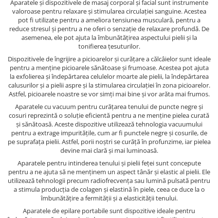
Aparatele și dispozitivele de masaj corporal și facial sunt instrumente
valoroase pentru relaxare și stimularea circulației sanguine. Acestea
pot fi utilizate pentru a ameliora tensiunea musculară, pentru a
reduce stresul și pentru a ne oferi o senzație de relaxare profundă. De
asemenea, ele pot ajuta la îmbunătățirea aspectului pielii și la
tonifierea țesuturilor.
Dispozitivele de îngrijire a picioarelor și curățare a călcâielor sunt ideale
pentru a menține picioarele sănătoase și frumoase. Acestea pot ajuta
la exfolierea și îndepărtarea celulelor moarte ale pielii, la îndepărtarea
calusurilor și a pielii aspre și la stimularea circulației în zona picioarelor.
Astfel, picioarele noastre se vor simți mai bine și vor arăta mai frumos.
Aparatele cu vacuum pentru curățarea tenului de puncte negre și
cosuri reprezintă o soluție eficientă pentru a ne menține pielea curată
și sănătoasă. Aceste dispozitive utilizează tehnologia vacuumului
pentru a extrage impuritățile, cum ar fi punctele negre și cosurile, de
pe suprafața pielii. Astfel, porii noștri se curăță în profunzime, iar pielea
devine mai clară și mai luminoasă.
Aparatele pentru intinderea tenului și pielii feței sunt concepute
pentru a ne ajuta să ne menținem un aspect tânăr și elastic al pielii. Ele
utilizează tehnologii precum radiofrecvența sau lumină pulsată pentru
a stimula producția de colagen și elastină în piele, ceea ce duce la o
îmbunătățire a fermității și a elasticității tenului.
Aparatele de epilare portabile sunt dispozitive ideale pentru