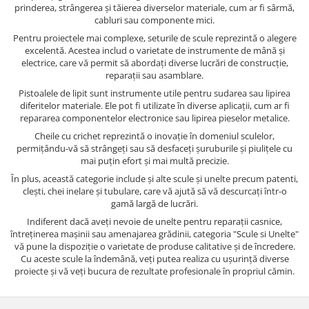
prinderea, strângerea și tăierea diverselor materiale, cum ar fi sârmă,
cabluri sau componente mici.
Pentru proiectele mai complexe, seturile de scule reprezintă o alegere
excelentă. Acestea includ o varietate de instrumente de mână și
electrice, care vă permit să abordați diverse lucrări de construcție,
reparații sau asamblare.
Pistoalele de lipit sunt instrumente utile pentru sudarea sau lipirea
diferitelor materiale. Ele pot fi utilizate în diverse aplicații, cum ar fi
repararea componentelor electronice sau lipirea pieselor metalice.
Cheile cu crichet reprezintă o inovație în domeniul sculelor,
permițându-vă să strângeți sau să desfaceți șuruburile și piulițele cu
mai puțin efort și mai multă precizie.
În plus, această categorie include și alte scule și unelte precum patenti,
clești, chei inelare și tubulare, care vă ajută să vă descurcați într-o
gamă largă de lucrări.
Indiferent dacă aveți nevoie de unelte pentru reparații casnice,
întreținerea mașinii sau amenajarea grădinii, categoria "Scule si Unelte"
vă pune la dispoziție o varietate de produse calitative și de încredere.
Cu aceste scule la îndemână, veți putea realiza cu ușurință diverse
proiecte și vă veți bucura de rezultate profesionale în propriul cămin.