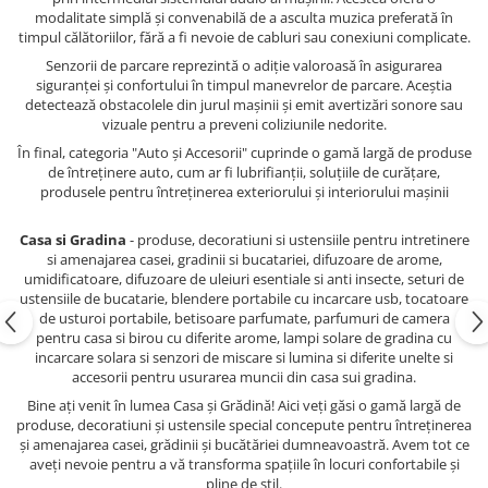
modalitate simplă și convenabilă de a asculta muzica preferată în
timpul călătoriilor, fără a fi nevoie de cabluri sau conexiuni complicate.
Senzorii de parcare reprezintă o adiție valoroasă în asigurarea
siguranței și confortului în timpul manevrelor de parcare. Aceștia
detectează obstacolele din jurul mașinii și emit avertizări sonore sau
vizuale pentru a preveni coliziunile nedorite.
În final, categoria "Auto și Accesorii" cuprinde o gamă largă de produse
de întreținere auto, cum ar fi lubrifianții, soluțiile de curățare,
produsele pentru întreținerea exteriorului și interiorului mașinii
Casa si Gradina
- produse, decoratiuni si ustensiile pentru intretinere
si amenajarea casei, gradinii si bucatariei, difuzoare de arome,
umidificatoare, difuzoare de uleiuri esentiale si anti insecte, seturi de
ustensiile de bucatarie, blendere portabile cu incarcare usb, tocatoare
de usturoi portabile, betisoare parfumate, parfumuri de camera
pentru casa si birou cu diferite arome, lampi solare de gradina cu
incarcare solara si senzori de miscare si lumina si diferite unelte si
accesorii pentru usurarea muncii din casa sui gradina.
Bine ați venit în lumea Casa și Grădină! Aici veți găsi o gamă largă de
produse, decoratiuni și ustensile special concepute pentru întreținerea
și amenajarea casei, grădinii și bucătăriei dumneavoastră. Avem tot ce
aveți nevoie pentru a vă transforma spațiile în locuri confortabile și
pline de stil.