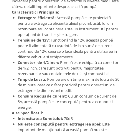
încredere pentru operațiuni de extracție în diverse medii. Iată
câteva detalii importante despre această pompă:
Caracteristici Principale:
Extragere Eficientă:
Această pompă este proiectată
pentru a extrage cu eficiență uleiul și combustibilul din
rezervoare sau containere. Este un instrument util pentru
operațiuni de transfer și extragere.
Tensiune de 12V:
Funcționând la 12V, această pompă
poate fi alimentată cu ușurință de la o sursă de curent
continuu de 12V, ceea ce o face ideală pentru utilizarea în
diferite vehicule și echipamente.
Conectori de 1/2 inch:
Pompă este echipată cu conectori
de 1/2 inch, care sunt potriviți pentru majoritatea
rezervoarelor sau containerele de ulei și combustibil.
Timp de Lucru:
Pompa are un timp maxim de lucru de 30
de minute, ceea ce o face potrivită pentru operațiuni de
extragere de dimensiuni medii.
Consum Redus de Curent:
Cu un consum de curent de
5A, această pompă este concepută pentru a economisi
energie.
Alte Specificații:
Intensitatea Sunetului:
70dB
Nu este concepută pentru extragerea apei:
Este
important de menționat că această pompă nu este