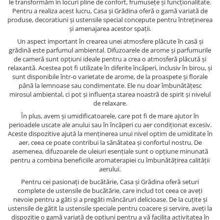
le transformăm în locuri pline de confort, frumusețe și funcționalitate.
Pentru a realiza acest lucru, Casa și Grădina oferă o gamă variată de
produse, decoratiuni și ustensile special concepute pentru întreținerea
și amenajarea acestor spații.
Un aspect important în crearea unei atmosfere plăcute în casă și
grădină este parfumul ambiental. Difuzoarele de arome și parfumurile
de cameră sunt opțiuni ideale pentru a crea o atmosferă plăcută și
relaxantă. Acestea pot fi utilizate în diferite încăperi, inclusiv în birou, și
sunt disponibile într-o varietate de arome, de la proaspete și florale
până la lemnoase sau condimentate. Ele nu doar îmbunătățesc
mirosul ambiental, ci pot și influența starea noastră de spirit și nivelul
de relaxare.
În plus, avem și umidificatoarele, care pot fi de mare ajutor în
perioadele uscate ale anului sau în încăperi cu aer condiționat excesiv.
Aceste dispozitive ajută la menținerea unui nivel optim de umiditate în
aer, ceea ce poate contribui la sănătatea și confortul nostru. De
asemenea, difuzoarele de uleiuri esențiale sunt o opțiune minunată
pentru a combina beneficiile aromaterapiei cu îmbunătățirea calității
aerului.
Pentru cei pasionați de bucătărie, Casa și Grădina oferă seturi
complete de ustensile de bucătărie, care includ tot ceea ce aveți
nevoie pentru a găti și a pregăti mâncăruri delicioase. De la cuțite și
ustensile de gătit la ustensile speciale pentru coacere și servire, aveți la
dispoziție o gamă variată de opțiuni pentru a vă facilita activitatea în