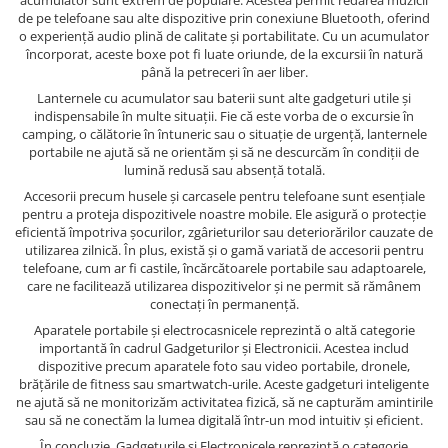
acumulator sunt extrem de populare. Acestea permit redarea muzicii
de pe telefoane sau alte dispozitive prin conexiune Bluetooth, oferind
o experiență audio plină de calitate și portabilitate. Cu un acumulator
încorporat, aceste boxe pot fi luate oriunde, de la excursii în natură
până la petreceri în aer liber.
Lanternele cu acumulator sau baterii sunt alte gadgeturi utile și
indispensabile în multe situații. Fie că este vorba de o excursie în
camping, o călătorie în întuneric sau o situație de urgență, lanternele
portabile ne ajută să ne orientăm și să ne descurcăm în condiții de
lumină redusă sau absență totală.
Accesorii precum husele și carcasele pentru telefoane sunt esențiale
pentru a proteja dispozitivele noastre mobile. Ele asigură o protecție
eficientă împotriva șocurilor, zgârieturilor sau deteriorărilor cauzate de
utilizarea zilnică. În plus, există și o gamă variată de accesorii pentru
telefoane, cum ar fi castile, încărcătoarele portabile sau adaptoarele,
care ne facilitează utilizarea dispozitivelor și ne permit să rămânem
conectați în permanență.
Aparatele portabile și electrocasnicele reprezintă o altă categorie
importantă în cadrul Gadgeturilor și Electronicii. Acestea includ
dispozitive precum aparatele foto sau video portabile, dronele,
brățările de fitness sau smartwatch-urile. Aceste gadgeturi inteligente
ne ajută să ne monitorizăm activitatea fizică, să ne capturăm amintirile
sau să ne conectăm la lumea digitală într-un mod intuitiv și eficient.
În concluzie, Gadgeturile și Electronicele reprezintă o categorie