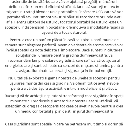
ustensile de bucătărie, care vă vor ajuta să pregătiți mâncăruri
delicioase într-un mod eficient și plăcut. Iar dacă sunteți mereu în
mișcare, nu ratați blender-urile portabile cu încărcare USB, care vă vor
permite să savurați smoothie-uri și băuturi răcoritoare oriunde v-ați
afla. Pentru iubitorii de usturoi, tocătorul portabil de usturoi este un
accesoriu indispensabil în bucătărie, oferindu-vă o modalitate rapidă și
ușoară de a toca usturoiul.
Pentru a crea un parfum plăcut în casă sau birou, parfumurile de
cameră sunt alegerea perfectă. Avem o varietate de arome care vă vor
învălui spațiul cu note delicate și îmbietoare. Dacă sunteți în căutarea
soluțiilor de iluminare pentru grădina dumneavoastră, vă
recomandăm lampile solare de grădină, care se încarcă cu ajutorul
energiei solare și sunt echipate cu senzori de mișcare și lumina pentru
a asigura iluminatul adecvat și siguranța în timpul nopții.
Nu uitați să explorați și gama noastră de unelte și accesorii pentru
ușurarea muncii din casă și grădină. Vă oferim tot ce aveți nevoie
pentru a vă desfășura activitățile într-un mod eficient și plăcut.
Bucurați-vă de achiziții inspirate și transformați casa și grădina în spații
minunate cu produsele și accesoriile noastre Casa și Grădină. Vă
așteptăm cu drag să descoperiți tot ceea ce aveți nevoie pentru a crea
un mediu confortabil și plin de stil în jurul dumneavoastră
Casa și grădina sunt spațiile în care ne petrecem mult timp și dorim să