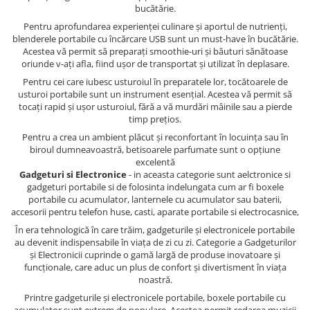
bucătărie.
Pentru aprofundarea experienței culinare și aportul de nutrienți,
blenderele portabile cu încărcare USB sunt un must-have în bucătărie.
Acestea vă permit să preparați smoothie-uri și băuturi sănătoase
oriunde v-ați afla, fiind ușor de transportat și utilizat în deplasare.
Pentru cei care iubesc usturoiul în preparatele lor, tocătoarele de
usturoi portabile sunt un instrument esențial. Acestea vă permit să
tocați rapid și ușor usturoiul, fără a vă murdări mâinile sau a pierde
timp prețios.
Pentru a crea un ambient plăcut și reconfortant în locuința sau în
biroul dumneavoastră, betisoarele parfumate sunt o opțiune
excelentă
Gadgeturi si Electronice
- in aceasta categorie sunt aelctronice si
gadgeturi portabile si de folosinta indelungata cum ar fi boxele
portabile cu acumulator, lanternele cu acumulator sau baterii,
accesorii pentru telefon huse, casti, aparate portabile si electrocasnice,
În era tehnologică în care trăim, gadgeturile și electronicele portabile
au devenit indispensabile în viața de zi cu zi. Categorie a Gadgeturilor
și Electronicii cuprinde o gamă largă de produse inovatoare și
funcționale, care aduc un plus de confort și divertisment în viața
noastră.
Printre gadgeturile și electronicele portabile, boxele portabile cu