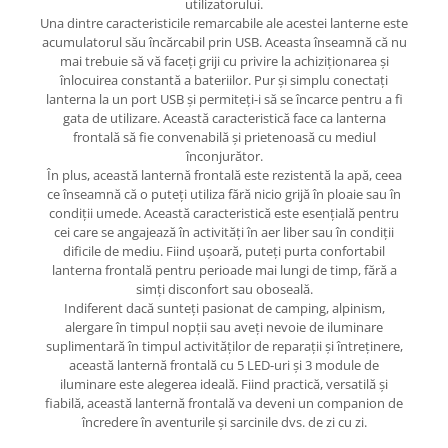
utilizatorului.
Una dintre caracteristicile remarcabile ale acestei lanterne este
acumulatorul său încărcabil prin USB. Aceasta înseamnă că nu
mai trebuie să vă faceți griji cu privire la achiziționarea și
înlocuirea constantă a bateriilor. Pur și simplu conectați
lanterna la un port USB și permiteți-i să se încarce pentru a fi
gata de utilizare. Această caracteristică face ca lanterna
frontală să fie convenabilă și prietenoasă cu mediul
înconjurător.
În plus, această lanternă frontală este rezistentă la apă, ceea
ce înseamnă că o puteți utiliza fără nicio grijă în ploaie sau în
condiții umede. Această caracteristică este esențială pentru
cei care se angajează în activități în aer liber sau în condiții
dificile de mediu. Fiind ușoară, puteți purta confortabil
lanterna frontală pentru perioade mai lungi de timp, fără a
simți disconfort sau oboseală.
Indiferent dacă sunteți pasionat de camping, alpinism,
alergare în timpul nopții sau aveți nevoie de iluminare
suplimentară în timpul activităților de reparații și întreținere,
această lanternă frontală cu 5 LED-uri și 3 module de
iluminare este alegerea ideală. Fiind practică, versatilă și
fiabilă, această lanternă frontală va deveni un companion de
încredere în aventurile și sarcinile dvs. de zi cu zi.