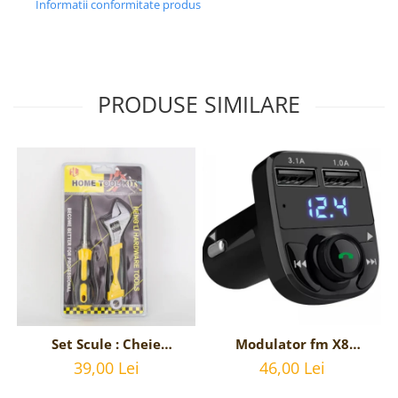
Informatii conformitate produs
PRODUSE SIMILARE
Set Scule : Cheie
Modulator fm X8
Reglabila Universala si
bluetooth 5.0 cu
39,00 Lei
46,00 Lei
Surubelnita stea si
handsfree, modulator
dreapta
FM, MP3 player, 2x USB,