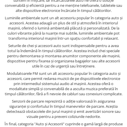
suntem în mișcare, iar încărcătoarele auto ne oferă o soluție
convenabilă și eficientă pentru a ne menține telefoanele, tabletele sau
alte dispozitive electronice încărcate în timpul călătoriilor.
Luminiile ambientale sunt un alt accesoriu popular în categoria auto și
accesorii. Acestea adaugă un plus de stil și atmosferă în interiorul
mașinii, oferind o lumină ambientală plăcută și personalizată. De la
culori vibrante până la nuanțe mai subtile, luminiile ambientale pot
transforma interiorul mașinii într-un spațiu confortabil și relaxant.
Seturile de chei și accesorii auto sunt indispensabile pentru a avea
totul la îndemână în timpul călătoriilor. Acestea includ chei speciale
pentru demontarea și montarea anumitor componente ale mașinii,
dispozitive pentru fixarea și organizarea bagajelor sau alte accesorii
utile în caz de urgență sau întreținere.
Modulatoarele FM sunt un alt accesoriu popular în categoria auto și
accesorii, care permit redarea muzicii de pe dispozitivele electronice
prin intermediul sistemului audio al mașinii. Acestea oferă o
modalitate simplă și convenabilă de a asculta muzica preferată în
timpul călătoriilor, fără a fi nevoie de cabluri sau conexiuni complicate.
Senzorii de parcare reprezintă o adiție valoroasă în asigurarea
siguranței și confortului în timpul manevrelor de parcare. Aceștia
detectează obstacolele din jurul mașinii și emit avertizări sonore sau
vizuale pentru a preveni coliziunile nedorite.
În final, categoria "Auto și Accesorii" cuprinde o gamă largă de produse