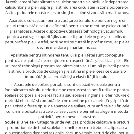
la exfolierea și îndepărtarea celulelor moarte ale pielii, la îndepărtarea
calusurilor și a pielii aspre și la stimularea circulației în zona picioarelor.
Astfel, picioarele noastre se vor simți mai bine și vor arăta mai frumos.
Aparatele cu vacuum pentru curățarea tenului de puncte negre și
cosuri reprezintă o soluție eficientă pentru a ne menține pielea curată
și sănătoasă. Aceste dispozitive utilizează tehnologia vacuumului
pentru a extrage impuritățile, cum ar fi punctele negre și cosurile, de
pe suprafața pielii. Astfel, porii noștri se curăță în profunzime, iar pielea
devine mai clară și mai luminoasă.
Aparatele pentru intinderea tenului și pielii feței sunt concepute
pentru a ne ajuta să ne menținem un aspect tânăr și elastic al pielii. Ele
utilizează tehnologii precum radiofrecvența sau lumină pulsată pentru
a stimula producția de colagen și elastină în piele, ceea ce duce la o
îmbunătățire a fermității și a elasticității tenului.
Aparatele de epilare portabile sunt dispozitive ideale pentru
îndepărtarea părului nedorit de pe corp. Acestea pot fi utilizate pentru
epilarea corporală, epilarea facială sau epilarea inghinală, oferindu-ne o
metodă eficientă și comodă de a ne menține pielea netedă și lipsită de
păr. Există diferite tipuri de aparate de epilare, cum ar fi cele cu fir, cele
cu lumină pulsată sau cele cu laser, care ne permit să alegem metoda
potrivită pentru nevoile noastre.
Scule si Unelte
- Categoria unde veti gasi produse calitative la preturi
promotionale de tipul sculelor si uneltelor ce nu trebuie sa lipseasca
din gospodaria dvs: chei reglabile, chei universale, seturi de chei, seturi