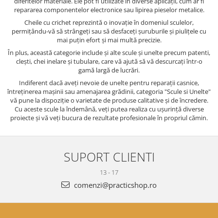
diferitelor materiale. Ele pot fi utilizate în diverse aplicații, cum ar fi
repararea componentelor electronice sau lipirea pieselor metalice.
Cheile cu crichet reprezintă o inovație în domeniul sculelor,
permițându-vă să strângeți sau să desfaceți șuruburile și piulițele cu
mai puțin efort și mai multă precizie.
În plus, această categorie include și alte scule și unelte precum patenti,
clești, chei inelare și tubulare, care vă ajută să vă descurcați într-o
gamă largă de lucrări.
Indiferent dacă aveți nevoie de unelte pentru reparații casnice,
întreținerea mașinii sau amenajarea grădinii, categoria "Scule si Unelte"
vă pune la dispoziție o varietate de produse calitative și de încredere.
Cu aceste scule la îndemână, veți putea realiza cu ușurință diverse
proiecte și vă veți bucura de rezultate profesionale în propriul cămin.
SUPORT CLIENTI
13 - 17
comenzi@practicshop.ro