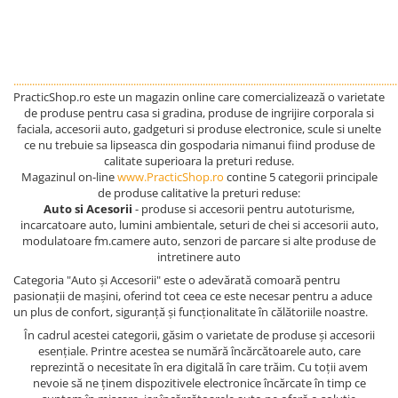
interschimbabila
fast charge 3.1A
................................................................................................................................................
PracticShop.ro este un magazin online care comercializează o varietate
de produse pentru casa si gradina, produse de ingrijire corporala si
faciala, accesorii auto, gadgeturi si produse electronice, scule si unelte
ce nu trebuie sa lipseasca din gospodaria nimanui fiind produse de
calitate superioara la preturi reduse.
Magazinul on-line
www.PracticShop.ro
contine 5 categorii principale
de produse calitative la preturi reduse:
Auto si Acesorii
- produse si accesorii pentru autoturisme,
incarcatoare auto, lumini ambientale, seturi de chei si accesorii auto,
modulatoare fm.camere auto, senzori de parcare si alte produse de
intretinere auto
Categoria "Auto și Accesorii" este o adevărată comoară pentru
pasionații de mașini, oferind tot ceea ce este necesar pentru a aduce
un plus de confort, siguranță și funcționalitate în călătoriile noastre.
În cadrul acestei categorii, găsim o varietate de produse și accesorii
esențiale. Printre acestea se numără încărcătoarele auto, care
reprezintă o necesitate în era digitală în care trăim. Cu toții avem
nevoie să ne ținem dispozitivele electronice încărcate în timp ce