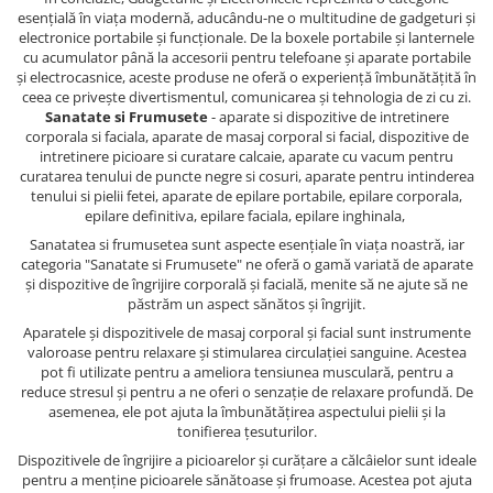
esențială în viața modernă, aducându-ne o multitudine de gadgeturi și
electronice portabile și funcționale. De la boxele portabile și lanternele
cu acumulator până la accesorii pentru telefoane și aparate portabile
și electrocasnice, aceste produse ne oferă o experiență îmbunătățită în
ceea ce privește divertismentul, comunicarea și tehnologia de zi cu zi.
Sanatate si Frumusete
- aparate si dispozitive de intretinere
corporala si faciala, aparate de masaj corporal si facial, dispozitive de
intretinere picioare si curatare calcaie, aparate cu vacum pentru
curatarea tenului de puncte negre si cosuri, aparate pentru intinderea
tenului si pielii fetei, aparate de epilare portabile, epilare corporala,
epilare definitiva, epilare faciala, epilare inghinala,
Sanatatea si frumusetea sunt aspecte esențiale în viața noastră, iar
categoria "Sanatate si Frumusete" ne oferă o gamă variată de aparate
și dispozitive de îngrijire corporală și facială, menite să ne ajute să ne
păstrăm un aspect sănătos și îngrijit.
Aparatele și dispozitivele de masaj corporal și facial sunt instrumente
valoroase pentru relaxare și stimularea circulației sanguine. Acestea
pot fi utilizate pentru a ameliora tensiunea musculară, pentru a
reduce stresul și pentru a ne oferi o senzație de relaxare profundă. De
asemenea, ele pot ajuta la îmbunătățirea aspectului pielii și la
tonifierea țesuturilor.
Dispozitivele de îngrijire a picioarelor și curățare a călcâielor sunt ideale
pentru a menține picioarele sănătoase și frumoase. Acestea pot ajuta