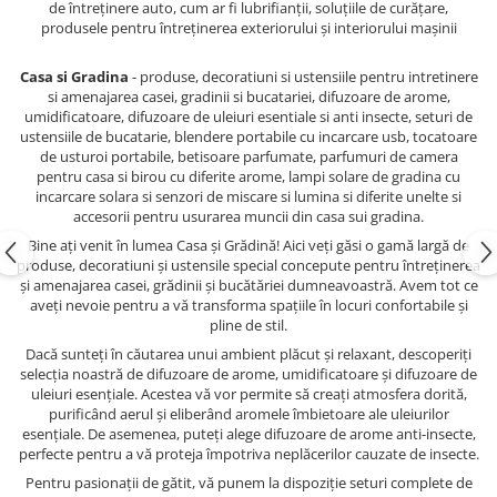
de întreținere auto, cum ar fi lubrifianții, soluțiile de curățare,
produsele pentru întreținerea exteriorului și interiorului mașinii
Casa si Gradina
- produse, decoratiuni si ustensiile pentru intretinere
si amenajarea casei, gradinii si bucatariei, difuzoare de arome,
umidificatoare, difuzoare de uleiuri esentiale si anti insecte, seturi de
ustensiile de bucatarie, blendere portabile cu incarcare usb, tocatoare
de usturoi portabile, betisoare parfumate, parfumuri de camera
pentru casa si birou cu diferite arome, lampi solare de gradina cu
incarcare solara si senzori de miscare si lumina si diferite unelte si
accesorii pentru usurarea muncii din casa sui gradina.
Bine ați venit în lumea Casa și Grădină! Aici veți găsi o gamă largă de
produse, decoratiuni și ustensile special concepute pentru întreținerea
și amenajarea casei, grădinii și bucătăriei dumneavoastră. Avem tot ce
aveți nevoie pentru a vă transforma spațiile în locuri confortabile și
pline de stil.
Dacă sunteți în căutarea unui ambient plăcut și relaxant, descoperiți
selecția noastră de difuzoare de arome, umidificatoare și difuzoare de
uleiuri esențiale. Acestea vă vor permite să creați atmosfera dorită,
purificând aerul și eliberând aromele îmbietoare ale uleiurilor
esențiale. De asemenea, puteți alege difuzoare de arome anti-insecte,
perfecte pentru a vă proteja împotriva neplăcerilor cauzate de insecte.
Pentru pasionații de gătit, vă punem la dispoziție seturi complete de