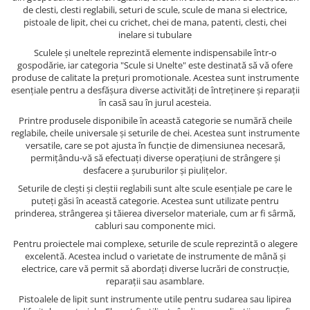
de clesti, clesti reglabili, seturi de scule, scule de mana si electrice,
pistoale de lipit, chei cu crichet, chei de mana, patenti, clesti, chei
inelare si tubulare
Sculele și uneltele reprezintă elemente indispensabile într-o
gospodărie, iar categoria "Scule si Unelte" este destinată să vă ofere
produse de calitate la prețuri promotionale. Acestea sunt instrumente
esențiale pentru a desfășura diverse activități de întreținere și reparații
în casă sau în jurul acesteia.
Printre produsele disponibile în această categorie se numără cheile
reglabile, cheile universale și seturile de chei. Acestea sunt instrumente
versatile, care se pot ajusta în funcție de dimensiunea necesară,
permițându-vă să efectuați diverse operațiuni de strângere și
desfacere a șuruburilor și piulițelor.
Seturile de clești și cleștii reglabili sunt alte scule esențiale pe care le
puteți găsi în această categorie. Acestea sunt utilizate pentru
prinderea, strângerea și tăierea diverselor materiale, cum ar fi sârmă,
cabluri sau componente mici.
Pentru proiectele mai complexe, seturile de scule reprezintă o alegere
excelentă. Acestea includ o varietate de instrumente de mână și
electrice, care vă permit să abordați diverse lucrări de construcție,
reparații sau asamblare.
Pistoalele de lipit sunt instrumente utile pentru sudarea sau lipirea