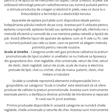
pentru a ne ajuta să ne menținem un aspect tânăr și elastic al pielii. Ele
utilizează tehnologii precum radiofrecvența sau lumină pulsată pentru
a stimula producția de colagen și elastină în piele, ceea ce duce la o
îmbunătățire a fermității și a elasticității tenului.
Aparatele de epilare portabile sunt dispozitive ideale pentru
îndepărtarea părului nedorit de pe corp. Acestea pot fi utilizate pentru
epilarea corporală, epilarea facială sau epilarea inghinală, oferindu-ne o
metodă eficientă și comodă de a ne menține pielea netedă și lipsită de
păr. Există diferite tipuri de aparate de epilare, cum ar fi cele cu fir, cele
cu lumină pulsată sau cele cu laser, care ne permit să alegem metoda
potrivită pentru nevoile noastre.
Scule si Unelte
- Categoria unde veti gasi produse calitative la preturi
promotionale de tipul sculelor si uneltelor ce nu trebuie sa lipseasca
din gospodaria dvs: chei reglabile, chei universale, seturi de chei, seturi
de clesti, clesti reglabili, seturi de scule, scule de mana si electrice,
pistoale de lipit, chei cu crichet, chei de mana, patenti, clesti, chei
inelare si tubulare
Sculele și uneltele reprezintă elemente indispensabile într-o
gospodărie, iar categoria "Scule si Unelte" este destinată să vă ofere
produse de calitate la prețuri promotionale. Acestea sunt instrumente
esențiale pentru a desfășura diverse activități de întreținere și reparații
în casă sau în jurul acesteia.
Printre produsele disponibile în această categorie se numără cheile
reglabile, cheile universale și seturile de chei. Acestea sunt instrumente