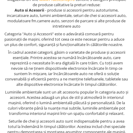
de produse calitative la preturi reduse:
Auto si Acesorii
- produse si accesorii pentru autoturisme,
incarcatoare auto, lumini ambientale, seturi de chei si accesorii auto,
modulatoare fm.camere auto, senzori de parcare si alte produse de
intretinere auto
Categoria "Auto și Accesorii" este o adevărată comoară pentru
pasionații de mașini, oferind tot ceea ce este necesar pentru a aduce
un plus de confort, siguranță și funcționalitate în călătoriile noastre.
În cadrul acestei categorii, găsim o varietate de produse și accesorii
esențiale. Printre acestea se numără încărcătoarele auto, care
reprezintă o necesitate în era digitală în care trăim. Cu toții avem
nevoie să ne ținem dispozitivele electronice încărcate în timp ce
suntem în mișcare, iar încărcătoarele auto ne oferă o soluție
convenabilă și eficientă pentru a ne menține telefoanele, tabletele sau
alte dispozitive electronice încărcate în timpul călătoriilor.
Luminiile ambientale sunt un alt accesoriu popular în categoria auto și
accesorii. Acestea adaugă un plus de stil și atmosferă în interiorul
mașinii, oferind o lumină ambientală plăcută și personalizată. De la
culori vibrante până la nuanțe mai subtile, luminiile ambientale pot
transforma interiorul mașinii într-un spațiu confortabil și relaxant.
Seturile de chei și accesorii auto sunt indispensabile pentru a avea
totul la îndemână în timpul călătoriilor. Acestea includ chei speciale
pentru demontarea și montarea anumitor componente ale mașinii,