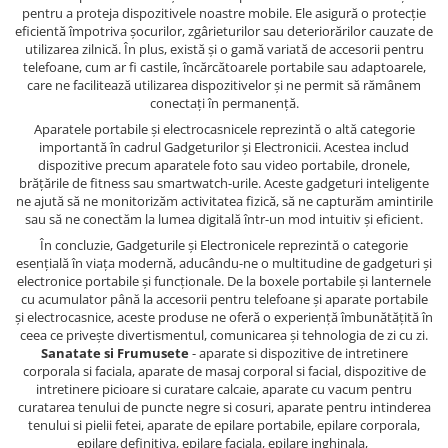
pentru a proteja dispozitivele noastre mobile. Ele asigură o protecție
eficientă împotriva șocurilor, zgârieturilor sau deteriorărilor cauzate de
utilizarea zilnică. În plus, există și o gamă variată de accesorii pentru
telefoane, cum ar fi castile, încărcătoarele portabile sau adaptoarele,
care ne facilitează utilizarea dispozitivelor și ne permit să rămânem
conectați în permanență.
Aparatele portabile și electrocasnicele reprezintă o altă categorie
importantă în cadrul Gadgeturilor și Electronicii. Acestea includ
dispozitive precum aparatele foto sau video portabile, dronele,
brățările de fitness sau smartwatch-urile. Aceste gadgeturi inteligente
ne ajută să ne monitorizăm activitatea fizică, să ne capturăm amintirile
sau să ne conectăm la lumea digitală într-un mod intuitiv și eficient.
În concluzie, Gadgeturile și Electronicele reprezintă o categorie
esențială în viața modernă, aducându-ne o multitudine de gadgeturi și
electronice portabile și funcționale. De la boxele portabile și lanternele
cu acumulator până la accesorii pentru telefoane și aparate portabile
și electrocasnice, aceste produse ne oferă o experiență îmbunătățită în
ceea ce privește divertismentul, comunicarea și tehnologia de zi cu zi.
Sanatate si Frumusete
- aparate si dispozitive de intretinere
corporala si faciala, aparate de masaj corporal si facial, dispozitive de
intretinere picioare si curatare calcaie, aparate cu vacum pentru
curatarea tenului de puncte negre si cosuri, aparate pentru intinderea
tenului si pielii fetei, aparate de epilare portabile, epilare corporala,
epilare definitiva, epilare faciala, epilare inghinala,