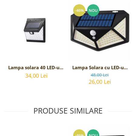
-46%
NOU
Lampa solara 40 LED-uri,
Lampa Solara cu LED-uri
senzor miscare, 3 moduri
si senzor de miscare
34,00 Lei
48,00 Lei
de functionare, lumina
26,00 Lei
rece, 364lm
PRODUSE SIMILARE
-46%
NOU