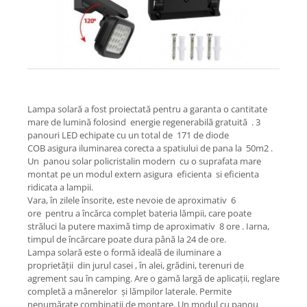
Lampa solară a fost proiectată pentru a garanta o cantitate
mare de lumină folosind energie regenerabilă gratuită . 3
panouri LED echipate cu un total de 171 de diode
COB asigura iluminarea corecta a spatiului de pana la 50m2 .
Un panou solar policristalin modern cu o suprafata mare
montat pe un modul extern asigura eficienta si eficienta
ridicata a lampii.
Vara, în zilele însorite, este nevoie de aproximativ 6
ore pentru a încărca complet bateria lămpii, care poate
străluci la putere maximă timp de aproximativ 8 ore . Iarna,
timpul de încărcare poate dura până la 24 de ore.
Lampa solară este o formă ideală de iluminare a
proprietății din jurul casei , în alei, grădini, terenuri de
agrement sau în camping. Are o gamă largă de aplicații, reglare
completă a mânerelor și lămpilor laterale. Permite
nenumărate combinații de montare. Un modul cu panou