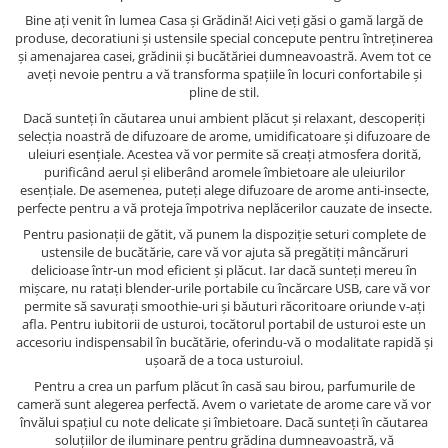
Bine ați venit în lumea Casa și Grădină! Aici veți găsi o gamă largă de
produse, decoratiuni și ustensile special concepute pentru întreținerea
și amenajarea casei, grădinii și bucătăriei dumneavoastră. Avem tot ce
aveți nevoie pentru a vă transforma spațiile în locuri confortabile și
pline de stil.
Dacă sunteți în căutarea unui ambient plăcut și relaxant, descoperiți
selecția noastră de difuzoare de arome, umidificatoare și difuzoare de
uleiuri esențiale. Acestea vă vor permite să creați atmosfera dorită,
purificând aerul și eliberând aromele îmbietoare ale uleiurilor
esențiale. De asemenea, puteți alege difuzoare de arome anti-insecte,
perfecte pentru a vă proteja împotriva neplăcerilor cauzate de insecte.
Pentru pasionații de gătit, vă punem la dispoziție seturi complete de
ustensile de bucătărie, care vă vor ajuta să pregătiți mâncăruri
delicioase într-un mod eficient și plăcut. Iar dacă sunteți mereu în
mișcare, nu ratați blender-urile portabile cu încărcare USB, care vă vor
permite să savurați smoothie-uri și băuturi răcoritoare oriunde v-ați
afla. Pentru iubitorii de usturoi, tocătorul portabil de usturoi este un
accesoriu indispensabil în bucătărie, oferindu-vă o modalitate rapidă și
ușoară de a toca usturoiul.
Pentru a crea un parfum plăcut în casă sau birou, parfumurile de
cameră sunt alegerea perfectă. Avem o varietate de arome care vă vor
învălui spațiul cu note delicate și îmbietoare. Dacă sunteți în căutarea
soluțiilor de iluminare pentru grădina dumneavoastră, vă