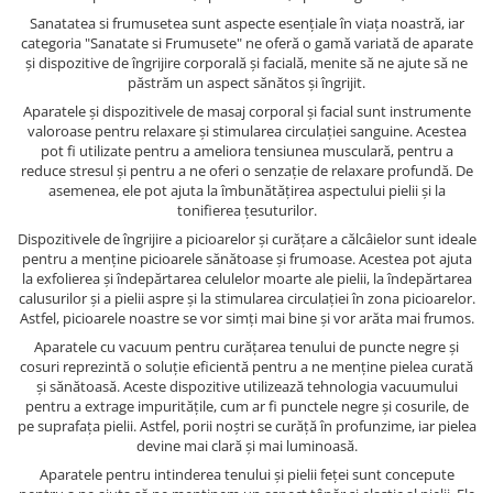
Sanatatea si frumusetea sunt aspecte esențiale în viața noastră, iar
categoria "Sanatate si Frumusete" ne oferă o gamă variată de aparate
și dispozitive de îngrijire corporală și facială, menite să ne ajute să ne
păstrăm un aspect sănătos și îngrijit.
Aparatele și dispozitivele de masaj corporal și facial sunt instrumente
valoroase pentru relaxare și stimularea circulației sanguine. Acestea
pot fi utilizate pentru a ameliora tensiunea musculară, pentru a
reduce stresul și pentru a ne oferi o senzație de relaxare profundă. De
asemenea, ele pot ajuta la îmbunătățirea aspectului pielii și la
tonifierea țesuturilor.
Dispozitivele de îngrijire a picioarelor și curățare a călcâielor sunt ideale
pentru a menține picioarele sănătoase și frumoase. Acestea pot ajuta
la exfolierea și îndepărtarea celulelor moarte ale pielii, la îndepărtarea
calusurilor și a pielii aspre și la stimularea circulației în zona picioarelor.
Astfel, picioarele noastre se vor simți mai bine și vor arăta mai frumos.
Aparatele cu vacuum pentru curățarea tenului de puncte negre și
cosuri reprezintă o soluție eficientă pentru a ne menține pielea curată
și sănătoasă. Aceste dispozitive utilizează tehnologia vacuumului
pentru a extrage impuritățile, cum ar fi punctele negre și cosurile, de
pe suprafața pielii. Astfel, porii noștri se curăță în profunzime, iar pielea
devine mai clară și mai luminoasă.
Aparatele pentru intinderea tenului și pielii feței sunt concepute