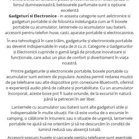
biroul dumneavoastră, betisoarele parfumate sunt o opțiune
excelentă
Gadgeturi si Electronice
- in aceasta categorie sunt aelctronice si
gadgeturi portabile si de folosinta indelungata cum ar fi boxele
portabile cu acumulator, lanternele cu acumulator sau baterii,
accesorii pentru telefon huse, casti, aparate portabile si electrocasnice,
În era tehnologică în care trăim, gadgeturile și electronicele portabile
au devenit indispensabile în viața de zi cu zi. Categorie a Gadgeturilor
și Electronicii cuprinde o gamă largă de produse inovatoare și
funcționale, care aduc un plus de confort și divertisment în viața
noastră.
Printre gadgeturile și electronicele portabile, boxele portabile cu
acumulator sunt extrem de populare. Acestea permit redarea muzicii
de pe telefoane sau alte dispozitive prin conexiune Bluetooth, oferind
o experiență audio plină de calitate și portabilitate. Cu un acumulator
încorporat, aceste boxe pot fi luate oriunde, de la excursii în natură
până la petreceri în aer liber.
Lanternele cu acumulator sau baterii sunt alte gadgeturi utile și
indispensabile în multe situații. Fie că este vorba de o excursie în
camping, o călătorie în întuneric sau o situație de urgență, lanternele
portabile ne ajută să ne orientăm și să ne descurcăm în condiții de
lumină redusă sau absență totală.
Accesorii precum husele și carcasele pentru telefoane sunt esențiale