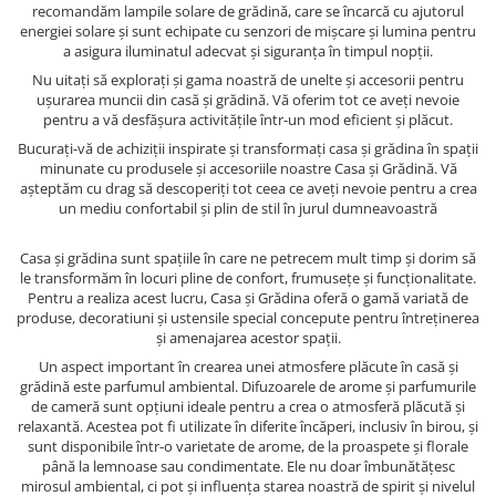
recomandăm lampile solare de grădină, care se încarcă cu ajutorul
energiei solare și sunt echipate cu senzori de mișcare și lumina pentru
a asigura iluminatul adecvat și siguranța în timpul nopții.
Nu uitați să explorați și gama noastră de unelte și accesorii pentru
ușurarea muncii din casă și grădină. Vă oferim tot ce aveți nevoie
pentru a vă desfășura activitățile într-un mod eficient și plăcut.
Bucurați-vă de achiziții inspirate și transformați casa și grădina în spații
minunate cu produsele și accesoriile noastre Casa și Grădină. Vă
așteptăm cu drag să descoperiți tot ceea ce aveți nevoie pentru a crea
un mediu confortabil și plin de stil în jurul dumneavoastră
Casa și grădina sunt spațiile în care ne petrecem mult timp și dorim să
le transformăm în locuri pline de confort, frumusețe și funcționalitate.
Pentru a realiza acest lucru, Casa și Grădina oferă o gamă variată de
produse, decoratiuni și ustensile special concepute pentru întreținerea
și amenajarea acestor spații.
Un aspect important în crearea unei atmosfere plăcute în casă și
grădină este parfumul ambiental. Difuzoarele de arome și parfumurile
de cameră sunt opțiuni ideale pentru a crea o atmosferă plăcută și
relaxantă. Acestea pot fi utilizate în diferite încăperi, inclusiv în birou, și
sunt disponibile într-o varietate de arome, de la proaspete și florale
până la lemnoase sau condimentate. Ele nu doar îmbunătățesc
mirosul ambiental, ci pot și influența starea noastră de spirit și nivelul