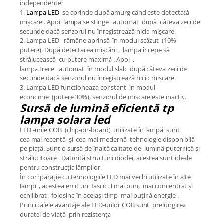
independente:
1.
Lampa LED
se aprinde după amurg când este detectată
mișcare . Apoi lampa se stinge automat după câteva zeci de
secunde dacă senzorul nu înregistrează nicio mișcare.
2. Lampa LED rămâne aprinsă în modul scăzut (10%
putere). După detectarea mișcării , lampa începe să
strălucească cu putere maximă . Apoi ,
lampa trece automat în modul slab după câteva zeci de
secunde dacă senzorul nu înregistrează nicio mișcare.
3. Lampa LED functioneaza constant in modul
economie (putere 30%), senzorul de miscare este inactiv.
Sursă de lumină eficientă tp
lampa solara led
LED -urile COB (chip-on-board) utilizate în lampă sunt
cea mai recentă și cea mai modernă tehnologie disponibilă
pe piață. Sunt o sursă de înaltă calitate de lumină puternică și
strălucitoare . Datorită structurii diodei, acestea sunt ideale
pentru construcția lămpilor.
În comparație cu tehnologiile LED mai vechi utilizate în alte
lămpi , acestea emit un fascicul mai bun, mai concentrat și
echilibrat , folosind în același timp mai puțină energie .
Principalele avantaje ale LED-urilor COB sunt prelungirea
duratei de viață prin rezistența