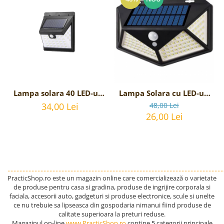
Lampa solara 40 LED-uri,
Lampa Solara cu LED-uri
senzor miscare, 3 moduri
si senzor de miscare
34,00 Lei
48,00 Lei
de functionare, lumina
26,00 Lei
rece, 364lm
................................................................................................................................................
PracticShop.ro este un magazin online care comercializează o varietate
de produse pentru casa si gradina, produse de ingrijire corporala si
faciala, accesorii auto, gadgeturi si produse electronice, scule si unelte
ce nu trebuie sa lipseasca din gospodaria nimanui fiind produse de
calitate superioara la preturi reduse.
Magazinul on-line
www.PracticShop.ro
contine 5 categorii principale