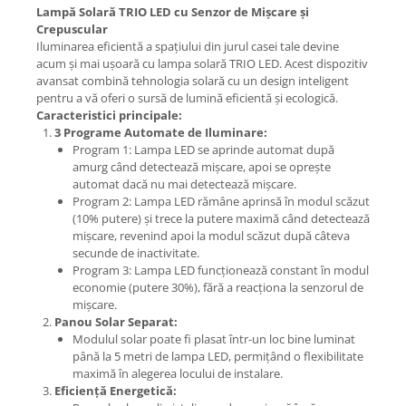
Lampă Solară TRIO LED cu Senzor de Mișcare și
Crepuscular
Iluminarea eficientă a spațiului din jurul casei tale devine
acum și mai ușoară cu lampa solară TRIO LED. Acest dispozitiv
avansat combină tehnologia solară cu un design inteligent
pentru a vă oferi o sursă de lumină eficientă și ecologică.
Caracteristici principale:
3 Programe Automate de Iluminare:
Program 1: Lampa LED se aprinde automat după
amurg când detectează mișcare, apoi se oprește
automat dacă nu mai detectează mișcare.
Program 2: Lampa LED rămâne aprinsă în modul scăzut
(10% putere) și trece la putere maximă când detectează
mișcare, revenind apoi la modul scăzut după câteva
secunde de inactivitate.
Program 3: Lampa LED funcționează constant în modul
economie (putere 30%), fără a reacționa la senzorul de
mișcare.
Panou Solar Separat:
Modulul solar poate fi plasat într-un loc bine luminat
până la 5 metri de lampa LED, permițând o flexibilitate
maximă în alegerea locului de instalare.
Eficiență Energetică: