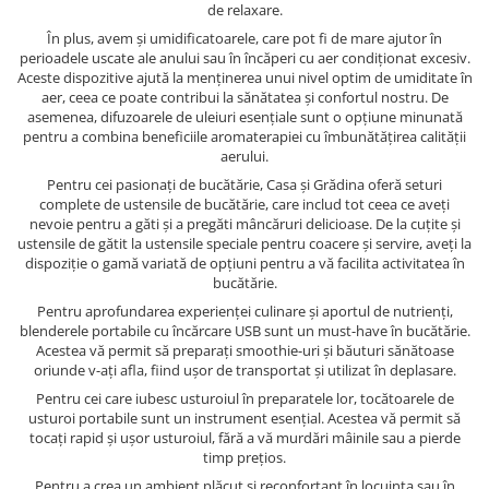
de relaxare.
În plus, avem și umidificatoarele, care pot fi de mare ajutor în
perioadele uscate ale anului sau în încăperi cu aer condiționat excesiv.
Aceste dispozitive ajută la menținerea unui nivel optim de umiditate în
aer, ceea ce poate contribui la sănătatea și confortul nostru. De
asemenea, difuzoarele de uleiuri esențiale sunt o opțiune minunată
pentru a combina beneficiile aromaterapiei cu îmbunătățirea calității
aerului.
Pentru cei pasionați de bucătărie, Casa și Grădina oferă seturi
complete de ustensile de bucătărie, care includ tot ceea ce aveți
nevoie pentru a găti și a pregăti mâncăruri delicioase. De la cuțite și
ustensile de gătit la ustensile speciale pentru coacere și servire, aveți la
dispoziție o gamă variată de opțiuni pentru a vă facilita activitatea în
bucătărie.
Pentru aprofundarea experienței culinare și aportul de nutrienți,
blenderele portabile cu încărcare USB sunt un must-have în bucătărie.
Acestea vă permit să preparați smoothie-uri și băuturi sănătoase
oriunde v-ați afla, fiind ușor de transportat și utilizat în deplasare.
Pentru cei care iubesc usturoiul în preparatele lor, tocătoarele de
usturoi portabile sunt un instrument esențial. Acestea vă permit să
tocați rapid și ușor usturoiul, fără a vă murdări mâinile sau a pierde
timp prețios.
Pentru a crea un ambient plăcut și reconfortant în locuința sau în