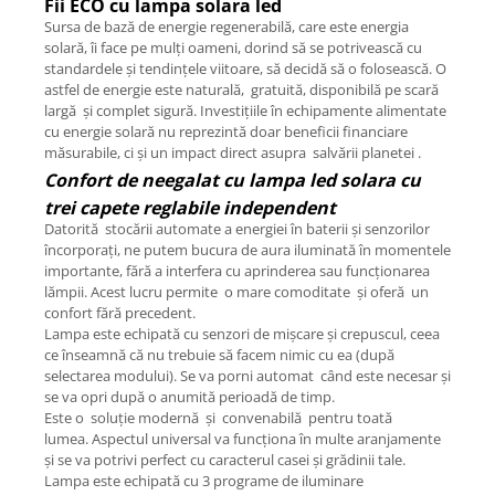
Fii ECO cu lampa solara led
Sursa de bază de energie regenerabilă, care este energia
solară, îi face pe mulți oameni, dorind să se potrivească cu
standardele și tendințele viitoare, să decidă să o folosească. O
astfel de energie este naturală, gratuită, disponibilă pe scară
largă și complet sigură. Investițiile în echipamente alimentate
cu energie solară nu reprezintă doar beneficii financiare
măsurabile, ci și un impact direct asupra salvării planetei .
Confort de neegalat cu lampa led solara cu
trei capete reglabile independent
Datorită stocării automate a energiei în baterii și senzorilor
încorporați, ne putem bucura de aura iluminată în momentele
importante, fără a interfera cu aprinderea sau funcționarea
lămpii. Acest lucru permite o mare comoditate și oferă un
confort fără precedent.
Lampa este echipată cu senzori de mișcare și crepuscul, ceea
ce înseamnă că nu trebuie să facem nimic cu ea (după
selectarea modului). Se va porni automat când este necesar și
se va opri după o anumită perioadă de timp.
Este o soluție modernă și convenabilă pentru toată
lumea. Aspectul universal va funcționa în multe aranjamente
și se va potrivi perfect cu caracterul casei și grădinii tale.
Lampa este echipată cu 3 programe de iluminare