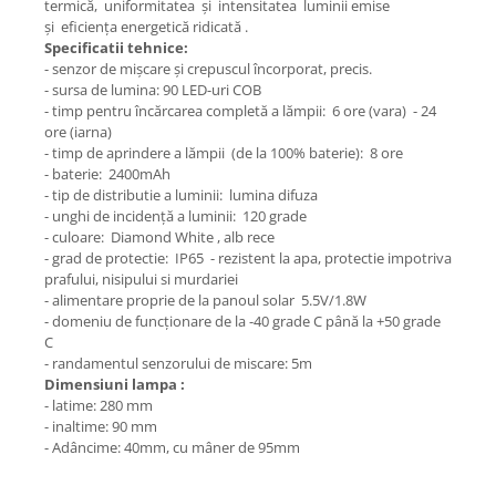
termică, uniformitatea și intensitatea luminii emise
și eficiența energetică ridicată .
Specificatii tehnice:
- senzor de mișcare și crepuscul încorporat, precis.
- sursa de lumina: 90 LED-uri COB
- timp pentru încărcarea completă a lămpii: 6 ore (vara) - 24
ore (iarna)
- timp de aprindere a lămpii (de la 100% baterie): 8 ore
- baterie: 2400mAh
- tip de distributie a luminii: lumina difuza
- unghi de incidență a luminii: 120 grade
- culoare: Diamond White , alb rece
- grad de protectie: IP65 - rezistent la apa, protectie impotriva
prafului, nisipului si murdariei
- alimentare proprie de la panoul solar 5.5V/1.8W
- domeniu de funcționare de la -40 grade C până la +50 grade
C
- randamentul senzorului de miscare: 5m
Dimensiuni lampa :
- latime: 280 mm
- inaltime: 90 mm
- Adâncime: 40mm, cu mâner de 95mm