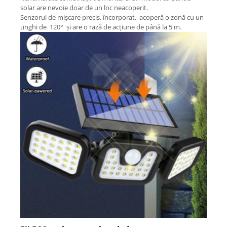
solar are nevoie doar de un loc neacoperit.
Senzorul de mișcare precis, încorporat, acoperă o zonă cu un
unghi de 120° și are o rază de acțiune de până la 5 m.