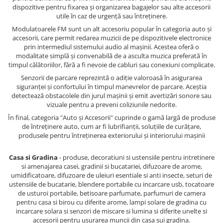
dispozitive pentru fixarea și organizarea bagajelor sau alte accesorii
utile în caz de urgență sau întreținere.
Modulatoarele FM sunt un alt accesoriu popular în categoria auto și
accesorii, care permit redarea muzicii de pe dispozitivele electronice
prin intermediul sistemului audio al mașinii. Acestea oferă o
modalitate simplă și convenabilă de a asculta muzica preferată în
timpul călătoriilor, fără a fi nevoie de cabluri sau conexiuni complicate.
Senzorii de parcare reprezintă o adiție valoroasă în asigurarea
siguranței și confortului în timpul manevrelor de parcare. Aceștia
detectează obstacolele din jurul mașinii și emit avertizări sonore sau
vizuale pentru a preveni coliziunile nedorite.
În final, categoria "Auto și Accesorii" cuprinde o gamă largă de produse
de întreținere auto, cum ar fi lubrifianții, soluțiile de curățare,
produsele pentru întreținerea exteriorului și interiorului mașinii
Casa si Gradina
- produse, decoratiuni si ustensiile pentru intretinere
si amenajarea casei, gradinii si bucatariei, difuzoare de arome,
umidificatoare, difuzoare de uleiuri esentiale si anti insecte, seturi de
ustensiile de bucatarie, blendere portabile cu incarcare usb, tocatoare
de usturoi portabile, betisoare parfumate, parfumuri de camera
pentru casa si birou cu diferite arome, lampi solare de gradina cu
incarcare solara si senzori de miscare si lumina si diferite unelte si
accesorii pentru usurarea muncii din casa sui gradina.