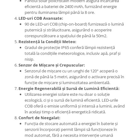
Panoul solar policristalin modern asigură încărcarea
eficientă a bateriei de 2400 mAh, furnizând energie
pentru iluminarea lămpii până la 8 ore.
LED-uri COB Avansate:
90 de LED-uri COB (chip-on-board) furnizează o lumină
puternică și strălucitoare, asigurând o acoperire
corespunzătoare a spațiului de până la 50m2.
Rezistență la Condiții Meteo:
Gradul de protecție IP65 conferă lămpii rezistență
totală la condițiile meteorologice, inclusiv apă, praf și
nisip.
Senzor de Mișcare și Crepuscular:
Senzorul de mișcare cu un unghi de 120° acoperă o
zonă de până la 5 metri, asigurând o activare precisă în
funcție de mișcare și luminozitatea ambientală.
Energie Regenerabilă și Sursă de Lumină Eficientă:
Utilizarea energiei solare este nu doar o soluție
ecologică, ci și o sursă de lumină eficientă. LED-urile
COB oferă o emisie uniformă și intensă a luminii, având
în același timp o eficiență energetică ridicată.
Confort de Neegalat:
Funcția de stocare automată a energiei în baterie și
senzorii încorporați permit lămpii să funcționeze în
mod automat, fără a necesita intervenție umană