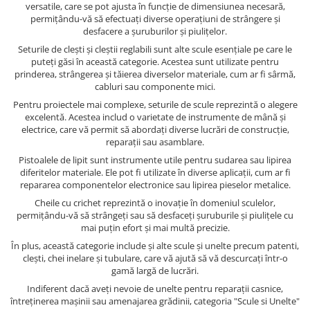
versatile, care se pot ajusta în funcție de dimensiunea necesară,
permițându-vă să efectuați diverse operațiuni de strângere și
desfacere a șuruburilor și piulițelor.
Seturile de clești și cleștii reglabili sunt alte scule esențiale pe care le
puteți găsi în această categorie. Acestea sunt utilizate pentru
prinderea, strângerea și tăierea diverselor materiale, cum ar fi sârmă,
cabluri sau componente mici.
Pentru proiectele mai complexe, seturile de scule reprezintă o alegere
excelentă. Acestea includ o varietate de instrumente de mână și
electrice, care vă permit să abordați diverse lucrări de construcție,
reparații sau asamblare.
Pistoalele de lipit sunt instrumente utile pentru sudarea sau lipirea
diferitelor materiale. Ele pot fi utilizate în diverse aplicații, cum ar fi
repararea componentelor electronice sau lipirea pieselor metalice.
Cheile cu crichet reprezintă o inovație în domeniul sculelor,
permițându-vă să strângeți sau să desfaceți șuruburile și piulițele cu
mai puțin efort și mai multă precizie.
În plus, această categorie include și alte scule și unelte precum patenti,
clești, chei inelare și tubulare, care vă ajută să vă descurcați într-o
gamă largă de lucrări.
Indiferent dacă aveți nevoie de unelte pentru reparații casnice,
întreținerea mașinii sau amenajarea grădinii, categoria "Scule si Unelte"