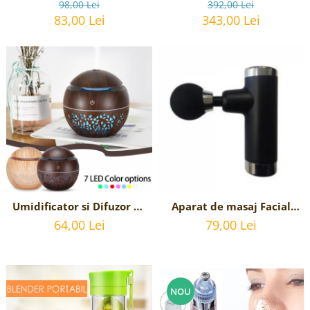
tuns barba sau parul
insurubat cu acumulator
98,00 Lei
392,00 Lei
TOTAL - 20V, 2Ah,
83,00 Lei
343,00 Lei
Umidificator si Difuzor de
Aparat de masaj Facial
Arome Terapeutice -
Gun Impact Mini-KH 550 -
64,00 Lei
79,00 Lei
Aromaterapie - cu lumini
Negru
ambientale si 7 culori LED
- 130 ml - Stejar Inchis
NOU