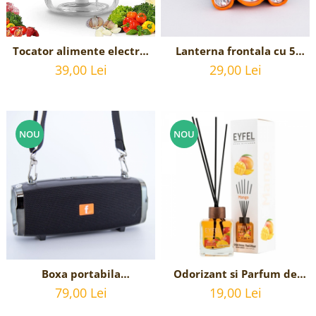
Tocator alimente electric
Lanterna frontala cu 5
portabil pentru usturoi,
LED-uri si acumulator,
39,00 Lei
29,00 Lei
incarcare USB, 250 ml
incarcare USB
NOU
NOU
Boxa portabila
Odorizant si Parfum de
Bluetooth,Radio, USB,
camera cu betisoare
79,00 Lei
19,00 Lei
card, radio FM, USB
aroma de MANGO 120 ml,
Eyfel