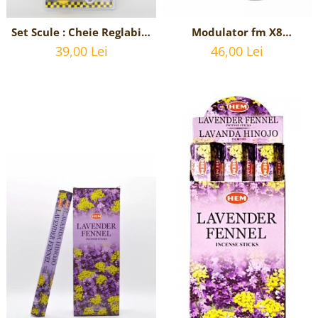
Modulator fm X8
Set Scule : Cheie Reglabila
bluetooth 5.0 cu
Universala si Surubelnita
46,00 Lei
39,00 Lei
handsfree, modulator FM,
stea si dreapta
MP3 player, 2x USB, fast
interschimbabila
charge 3.1A