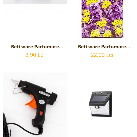
Betisoare Parfumate
Betisoare Parfumate
Lavender Fennel cu
Lavender Fennel cu
3,90 Lei
22,00 Lei
parfum de Lavanda - 20
parfum de Lavanda -6
betisoare
Pachete cu 20 betisoare