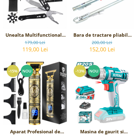
Reparatii si Renovare
Unealta Multifunctionala
Bara de tractare pliabila
de supravietuire 17-in-1,
rigida, 2 Tone, lungime
179,00 Lei
200,00 Lei
model Black Axe Multi-
180cm
119,00 Lei
152,00 Lei
tool
-15%
NOU
-13%
NOU
Aparat Profesional de
Masina de gaurit si