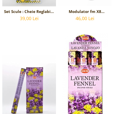
Modulator fm X8
Set Scule : Cheie Reglabila
bluetooth 5.0 cu
Universala si Surubelnita
46,00 Lei
39,00 Lei
handsfree, modulator FM,
stea si dreapta
MP3 player, 2x USB, fast
interschimbabila
charge 3.1A