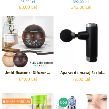
tuns barba sau parul
insurubat cu acumulator
98,00 Lei
392,00 Lei
TOTAL - 20V, 2Ah,
83,00 Lei
343,00 Lei
Umidificator si Difuzor de
Aparat de masaj Facial
Arome Terapeutice -
Gun Impact Mini-KH 550 -
64,00 Lei
79,00 Lei
Aromaterapie - cu lumini
Negru
ambientale si 7 culori LED
- 130 ml - Stejar Inchis
NOU