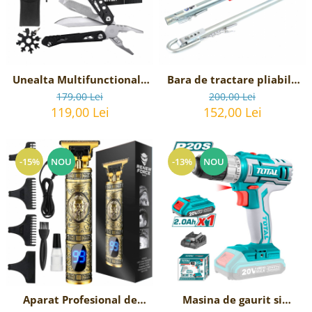
Reparatii si Renovare
Unealta Multifunctionala
Bara de tractare pliabila
de supravietuire 17-in-1,
rigida, 2 Tone, lungime
179,00 Lei
200,00 Lei
model Black Axe Multi-
180cm
119,00 Lei
152,00 Lei
tool
-15%
NOU
-13%
NOU
Aparat Profesional de
Masina de gaurit si