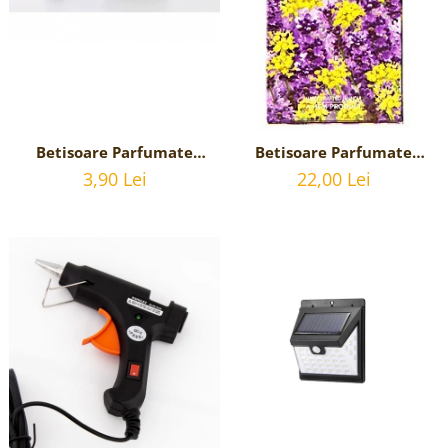
Betisoare Parfumate
Betisoare Parfumate
Lavender Fennel cu
Lavender Fennel cu
3,90 Lei
22,00 Lei
parfum de Lavanda - 20
parfum de Lavanda -6
betisoare
Pachete cu 20 betisoare