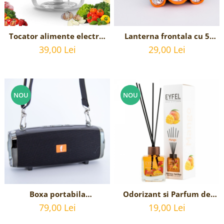
Tocator alimente electric
Lanterna frontala cu 5
portabil pentru usturoi,
LED-uri si acumulator,
39,00 Lei
29,00 Lei
incarcare USB, 250 ml
incarcare USB
NOU
NOU
Boxa portabila
Odorizant si Parfum de
Bluetooth,Radio, USB,
camera cu betisoare
79,00 Lei
19,00 Lei
card, radio FM, USB
aroma de MANGO 120 ml,
Eyfel