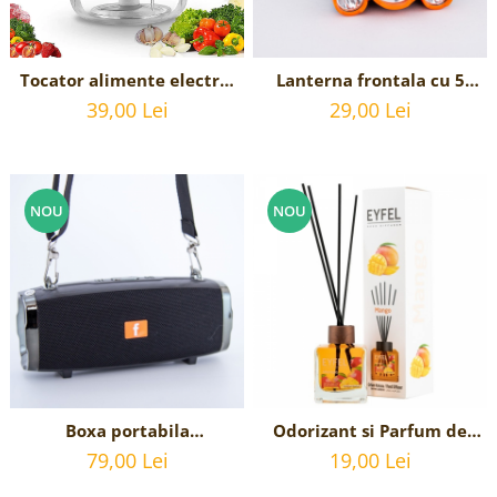
Tocator alimente electric
Lanterna frontala cu 5
portabil pentru usturoi,
LED-uri si acumulator,
39,00 Lei
29,00 Lei
incarcare USB, 250 ml
incarcare USB
NOU
NOU
Boxa portabila
Odorizant si Parfum de
Bluetooth,Radio, USB,
camera cu betisoare
79,00 Lei
19,00 Lei
card, radio FM, USB
aroma de MANGO 120 ml,
Eyfel