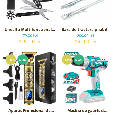
Reparatii si Renovare
Unealta Multifunctionala
Bara de tractare pliabila
de supravietuire 17-in-1,
rigida, 2 Tone, lungime
179,00 Lei
200,00 Lei
model Black Axe Multi-
180cm
119,00 Lei
152,00 Lei
tool
-15%
NOU
-13%
NOU
Aparat Profesional de
Masina de gaurit si