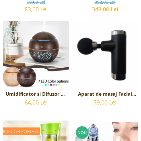
tuns barba sau parul
insurubat cu acumulator
98,00 Lei
392,00 Lei
TOTAL - 20V, 2Ah,
83,00 Lei
343,00 Lei
Umidificator si Difuzor de
Aparat de masaj Facial
Arome Terapeutice -
Gun Impact Mini-KH 550 -
64,00 Lei
79,00 Lei
Aromaterapie - cu lumini
Negru
ambientale si 7 culori LED
- 130 ml - Stejar Inchis
NOU