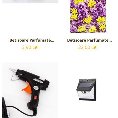
Betisoare Parfumate
Betisoare Parfumate
Lavender Fennel cu
Lavender Fennel cu
3,90 Lei
22,00 Lei
parfum de Lavanda - 20
parfum de Lavanda -6
betisoare
Pachete cu 20 betisoare