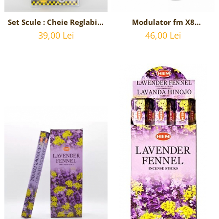
Modulator fm X8
Set Scule : Cheie Reglabila
bluetooth 5.0 cu
Universala si Surubelnita
46,00 Lei
39,00 Lei
handsfree, modulator FM,
stea si dreapta
MP3 player, 2x USB, fast
interschimbabila
charge 3.1A