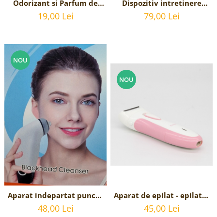
Odorizant si Parfum de
Dispozitiv intretinere
camera cu betisoare
picioare -Pila electrica
19,00 Lei
79,00 Lei
aroma de MANGO 120 ml,
pentru calcaie si talpi,
Eyfel
rezistenta la apa , culoare
alb-roz
NOU
NOU
Aparat de epilat - epilator
Aparat indepartat puncte
portabil kemei
negre si cosuri, cu 3 viteze
45,00 Lei
48,00 Lei
de extractie