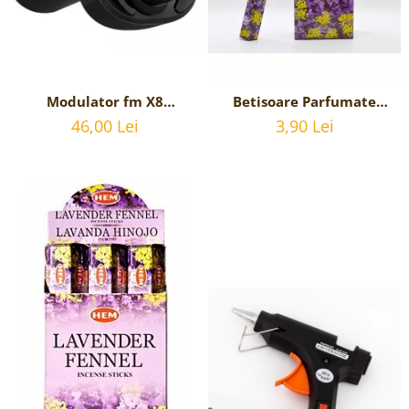
Modulator fm X8
Betisoare Parfumate
bluetooth 5.0 cu
Lavender Fennel cu
46,00 Lei
3,90 Lei
handsfree, modulator FM,
parfum de Lavanda - 20
MP3 player, 2x USB, fast
betisoare
charge 3.1A