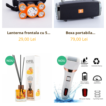
Lanterna frontala cu 5
Boxa portabila
LED-uri si acumulator,
Bluetooth,Radio, USB,
29,00 Lei
79,00 Lei
incarcare USB
card, radio FM, USB
NOU
NOU