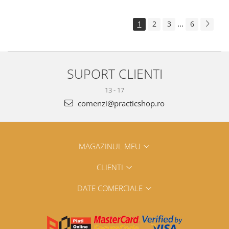
...
1
2
3
6
SUPORT CLIENTI
13 - 17
comenzi@practicshop.ro
MAGAZINUL MEU
CLIENTI
DATE COMERCIALE