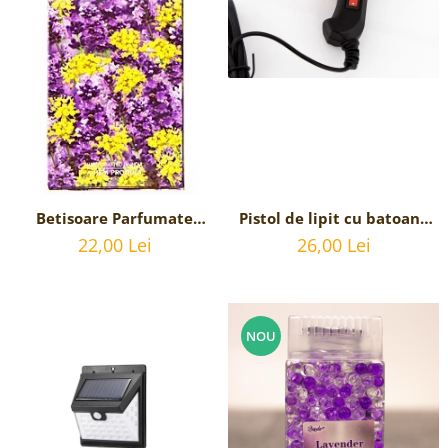
Betisoare Parfumate
Pistol de lipit cu batoane
Lavender Fennel cu
de silicon - 20w
22,00 Lei
26,00 Lei
parfum de Lavanda -6
Pachete cu 20 betisoare
NOU