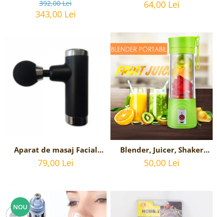
insurubat cu acumulator
Arome Terapeutice -
392,00 Lei
64,00 Lei
TOTAL - 20V, 2Ah,
Aromaterapie - cu lumini
343,00 Lei
ambientale si 7 culori LED
- 130 ml - Stejar Inchis
Aparat de masaj Facial
Blender, Juicer, Shaker
Gun Impact Mini-KH 550 -
Portabil Reincarcabil USB,
79,00 Lei
50,00 Lei
Negru
Capacitate 380 ml
NOU