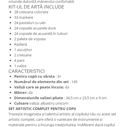
oriunde datorită mânerului confortabil.
KIT-UL DE ARTĂ INCLUDE
28 creioane colorate
33 markere
24 pasteluri cu ulei
24 vopsele acuarele dure
24 vopsele de acuarelă în tuburi
2 palete de vopsea
Radieră
1 ascuțitor
2 creioane
4 perii
1 valiza
CARACTERISTICI
Pentru copii cu vârsta
: 3+
Numărul de elemente din set
: 145
Valiză care se poate încuia:
da
Mâner:
da
Dimensiunile valizei pliate
: 34,5 cm x 23,5 cm x 9 cm
Culoare
valiza: albastru unicorn
SET ARTISTIC COMPLET PENTRU COPII
Trezește imaginația și talentul artistic al copilului tău cu acest set
artistic complet, care oferă o varietate de instrumente și
materiale pentru a încuraja creațivitatea. Indiferent dacă copilul