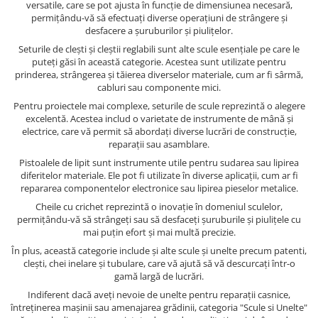
versatile, care se pot ajusta în funcție de dimensiunea necesară,
permițându-vă să efectuați diverse operațiuni de strângere și
desfacere a șuruburilor și piulițelor.
Seturile de clești și cleștii reglabili sunt alte scule esențiale pe care le
puteți găsi în această categorie. Acestea sunt utilizate pentru
prinderea, strângerea și tăierea diverselor materiale, cum ar fi sârmă,
cabluri sau componente mici.
Pentru proiectele mai complexe, seturile de scule reprezintă o alegere
excelentă. Acestea includ o varietate de instrumente de mână și
electrice, care vă permit să abordați diverse lucrări de construcție,
reparații sau asamblare.
Pistoalele de lipit sunt instrumente utile pentru sudarea sau lipirea
diferitelor materiale. Ele pot fi utilizate în diverse aplicații, cum ar fi
repararea componentelor electronice sau lipirea pieselor metalice.
Cheile cu crichet reprezintă o inovație în domeniul sculelor,
permițându-vă să strângeți sau să desfaceți șuruburile și piulițele cu
mai puțin efort și mai multă precizie.
În plus, această categorie include și alte scule și unelte precum patenti,
clești, chei inelare și tubulare, care vă ajută să vă descurcați într-o
gamă largă de lucrări.
Indiferent dacă aveți nevoie de unelte pentru reparații casnice,
întreținerea mașinii sau amenajarea grădinii, categoria "Scule si Unelte"