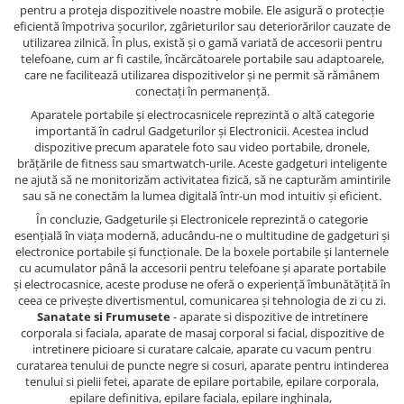
pentru a proteja dispozitivele noastre mobile. Ele asigură o protecție
eficientă împotriva șocurilor, zgârieturilor sau deteriorărilor cauzate de
utilizarea zilnică. În plus, există și o gamă variată de accesorii pentru
telefoane, cum ar fi castile, încărcătoarele portabile sau adaptoarele,
care ne facilitează utilizarea dispozitivelor și ne permit să rămânem
conectați în permanență.
Aparatele portabile și electrocasnicele reprezintă o altă categorie
importantă în cadrul Gadgeturilor și Electronicii. Acestea includ
dispozitive precum aparatele foto sau video portabile, dronele,
brățările de fitness sau smartwatch-urile. Aceste gadgeturi inteligente
ne ajută să ne monitorizăm activitatea fizică, să ne capturăm amintirile
sau să ne conectăm la lumea digitală într-un mod intuitiv și eficient.
În concluzie, Gadgeturile și Electronicele reprezintă o categorie
esențială în viața modernă, aducându-ne o multitudine de gadgeturi și
electronice portabile și funcționale. De la boxele portabile și lanternele
cu acumulator până la accesorii pentru telefoane și aparate portabile
și electrocasnice, aceste produse ne oferă o experiență îmbunătățită în
ceea ce privește divertismentul, comunicarea și tehnologia de zi cu zi.
Sanatate si Frumusete
- aparate si dispozitive de intretinere
corporala si faciala, aparate de masaj corporal si facial, dispozitive de
intretinere picioare si curatare calcaie, aparate cu vacum pentru
curatarea tenului de puncte negre si cosuri, aparate pentru intinderea
tenului si pielii fetei, aparate de epilare portabile, epilare corporala,
epilare definitiva, epilare faciala, epilare inghinala,