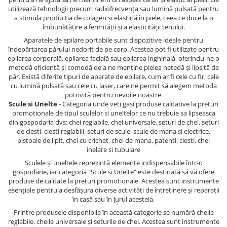
utilizează tehnologii precum radiofrecvența sau lumină pulsată pentru
a stimula producția de colagen și elastină în piele, ceea ce duce la o
îmbunătățire a fermității și a elasticității tenului.
Aparatele de epilare portabile sunt dispozitive ideale pentru
îndepărtarea părului nedorit de pe corp. Acestea pot fi utilizate pentru
epilarea corporală, epilarea facială sau epilarea inghinală, oferindu-ne o
metodă eficientă și comodă de a ne menține pielea netedă și lipsită de
păr. Există diferite tipuri de aparate de epilare, cum ar fi cele cu fir, cele
cu lumină pulsată sau cele cu laser, care ne permit să alegem metoda
potrivită pentru nevoile noastre.
Scule si Unelte
- Categoria unde veti gasi produse calitative la preturi
promotionale de tipul sculelor si uneltelor ce nu trebuie sa lipseasca
din gospodaria dvs: chei reglabile, chei universale, seturi de chei, seturi
de clesti, clesti reglabili, seturi de scule, scule de mana si electrice,
pistoale de lipit, chei cu crichet, chei de mana, patenti, clesti, chei
inelare si tubulare
Sculele și uneltele reprezintă elemente indispensabile într-o
gospodărie, iar categoria "Scule si Unelte" este destinată să vă ofere
produse de calitate la prețuri promotionale. Acestea sunt instrumente
esențiale pentru a desfășura diverse activități de întreținere și reparații
în casă sau în jurul acesteia.
Printre produsele disponibile în această categorie se numără cheile
reglabile, cheile universale și seturile de chei. Acestea sunt instrumente