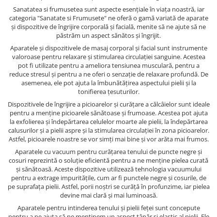
Sanatatea si frumusetea sunt aspecte esențiale în viața noastră, iar
categoria "Sanatate si Frumusete" ne oferă o gamă variată de aparate
și dispozitive de îngrijire corporală și facială, menite să ne ajute să ne
păstrăm un aspect sănătos și îngrijit.
Aparatele și dispozitivele de masaj corporal și facial sunt instrumente
valoroase pentru relaxare și stimularea circulației sanguine. Acestea
pot fi utilizate pentru a ameliora tensiunea musculară, pentru a
reduce stresul și pentru a ne oferi o senzație de relaxare profundă. De
asemenea, ele pot ajuta la îmbunătățirea aspectului pielii și la
tonifierea țesuturilor.
Dispozitivele de îngrijire a picioarelor și curățare a călcâielor sunt ideale
pentru a menține picioarele sănătoase și frumoase. Acestea pot ajuta
la exfolierea și îndepărtarea celulelor moarte ale pielii, la îndepărtarea
calusurilor și a pielii aspre și la stimularea circulației în zona picioarelor.
Astfel, picioarele noastre se vor simți mai bine și vor arăta mai frumos.
Aparatele cu vacuum pentru curățarea tenului de puncte negre și
cosuri reprezintă o soluție eficientă pentru a ne menține pielea curată
și sănătoasă. Aceste dispozitive utilizează tehnologia vacuumului
pentru a extrage impuritățile, cum ar fi punctele negre și cosurile, de
pe suprafața pielii. Astfel, porii noștri se curăță în profunzime, iar pielea
devine mai clară și mai luminoasă.
Aparatele pentru intinderea tenului și pielii feței sunt concepute
pentru a ne ajuta să ne menținem un aspect tânăr și elastic al pielii. Ele