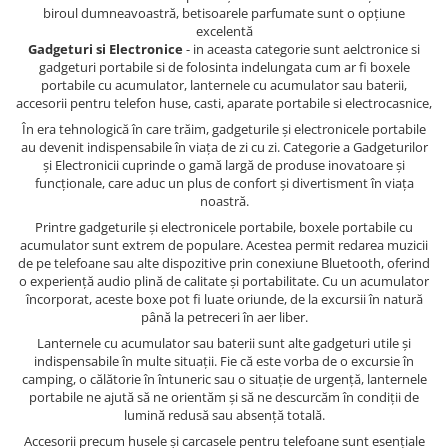
biroul dumneavoastră, betisoarele parfumate sunt o opțiune
excelentă
Gadgeturi si Electronice
- in aceasta categorie sunt aelctronice si
gadgeturi portabile si de folosinta indelungata cum ar fi boxele
portabile cu acumulator, lanternele cu acumulator sau baterii,
accesorii pentru telefon huse, casti, aparate portabile si electrocasnice,
În era tehnologică în care trăim, gadgeturile și electronicele portabile
au devenit indispensabile în viața de zi cu zi. Categorie a Gadgeturilor
și Electronicii cuprinde o gamă largă de produse inovatoare și
funcționale, care aduc un plus de confort și divertisment în viața
noastră.
Printre gadgeturile și electronicele portabile, boxele portabile cu
acumulator sunt extrem de populare. Acestea permit redarea muzicii
de pe telefoane sau alte dispozitive prin conexiune Bluetooth, oferind
o experiență audio plină de calitate și portabilitate. Cu un acumulator
încorporat, aceste boxe pot fi luate oriunde, de la excursii în natură
până la petreceri în aer liber.
Lanternele cu acumulator sau baterii sunt alte gadgeturi utile și
indispensabile în multe situații. Fie că este vorba de o excursie în
camping, o călătorie în întuneric sau o situație de urgență, lanternele
portabile ne ajută să ne orientăm și să ne descurcăm în condiții de
lumină redusă sau absență totală.
Accesorii precum husele și carcasele pentru telefoane sunt esențiale