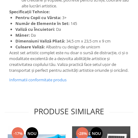
alte lucrări artistice.
Specificații Tehnice:
Pentru Copii cu Vârsta:
3+
Număr de Elemente în Set:
145
Valiză cu Încuietori:
Da
Mâner:
Da
Dimensiuni Valiză Pliată:
34,5 cm x 23,5 cm x 9 cm
Culoare Valiză:
Albastru cu design de unicorn
Acest set artistic complet este nu doar o sursă de distracție, ci și o
modalitate excelentă de a dezvolta abilitățile artistice și
creativitatea copilului tău. Valiza practică face setul ușor de
transportat și perfect pentru activități artistice oriunde și oricând.
Informatii conformitate produs
PRODUSE SIMILARE
-17%
NOU
-28%
NOU