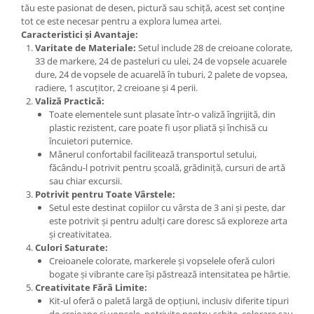
tău este pasionat de desen, pictură sau schiță, acest set conține
tot ce este necesar pentru a explora lumea artei.
Caracteristici și Avantaje:
Varitate de Materiale:
Setul include 28 de creioane colorate,
33 de markere, 24 de pasteluri cu ulei, 24 de vopsele acuarele
dure, 24 de vopsele de acuarelă în tuburi, 2 palete de vopsea,
radiere, 1 ascuțitor, 2 creioane și 4 perii.
Valiză Practică:
Toate elementele sunt plasate într-o valiză îngrijită, din
plastic rezistent, care poate fi ușor pliată și închisă cu
încuietori puternice.
Mânerul confortabil facilitează transportul setului,
făcându-l potrivit pentru școală, grădiniță, cursuri de artă
sau chiar excursii.
Potrivit pentru Toate Vârstele:
Setul este destinat copiilor cu vârsta de 3 ani și peste, dar
este potrivit și pentru adulți care doresc să exploreze arta
și creativitatea.
Culori Saturate:
Creioanele colorate, markerele și vopselele oferă culori
bogate și vibrante care își păstrează intensitatea pe hârtie.
Creativitate Fără Limite:
Kit-ul oferă o paletă largă de opțiuni, inclusiv diferite tipuri
de creioane și vopsele, potrivite pentru schițe, colorare sau