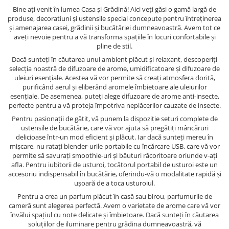
Bine ați venit în lumea Casa și Grădină! Aici veți găsi o gamă largă de
produse, decoratiuni și ustensile special concepute pentru întreținerea
și amenajarea casei, grădinii și bucătăriei dumneavoastră. Avem tot ce
aveți nevoie pentru a vă transforma spațiile în locuri confortabile și
pline de stil.
Dacă sunteți în căutarea unui ambient plăcut și relaxant, descoperiți
selecția noastră de difuzoare de arome, umidificatoare și difuzoare de
uleiuri esențiale. Acestea vă vor permite să creați atmosfera dorită,
purificând aerul și eliberând aromele îmbietoare ale uleiurilor
esențiale. De asemenea, puteți alege difuzoare de arome anti-insecte,
perfecte pentru a vă proteja împotriva neplăcerilor cauzate de insecte.
Pentru pasionații de gătit, vă punem la dispoziție seturi complete de
ustensile de bucătărie, care vă vor ajuta să pregătiți mâncăruri
delicioase într-un mod eficient și plăcut. Iar dacă sunteți mereu în
mișcare, nu ratați blender-urile portabile cu încărcare USB, care vă vor
permite să savurați smoothie-uri și băuturi răcoritoare oriunde v-ați
afla. Pentru iubitorii de usturoi, tocătorul portabil de usturoi este un
accesoriu indispensabil în bucătărie, oferindu-vă o modalitate rapidă și
ușoară de a toca usturoiul.
Pentru a crea un parfum plăcut în casă sau birou, parfumurile de
cameră sunt alegerea perfectă. Avem o varietate de arome care vă vor
învălui spațiul cu note delicate și îmbietoare. Dacă sunteți în căutarea
soluțiilor de iluminare pentru grădina dumneavoastră, vă