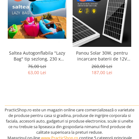
Saltea Autogonflabila "Lazy
Panou Solar 30W, pentru
Bag" tip sezlong, 230 x
incarcare baterii de 12V
70cm
portabil
76,00 Lei
260,00 Lei
63,00 Lei
187,00 Lei
................................................................................................................................................
PracticShop.ro este un magazin online care comercializează o varietate
de produse pentru casa si gradina, produse de ingrijire corporala si
faciala, accesorii auto, gadgeturi si produse electronice, scule si unelte
ce nu trebuie sa lipseasca din gospodaria nimanui fiind produse de
calitate superioara la preturi reduse.
Magazinul on-line
www.PracticShop.ro
contine 5 categorii principale