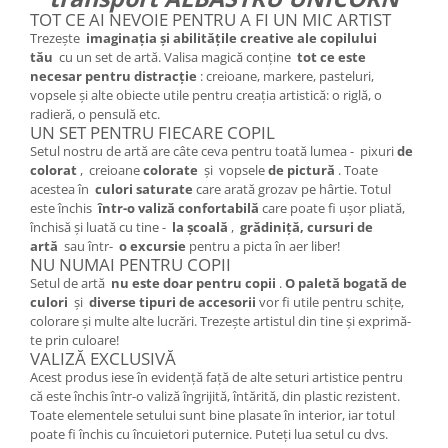
TOT CE AI NEVOIE PENTRU A FI UN MIC ARTIST
Trezește
imaginația și abilitățile creative ale copilului
tău
cu un set de artă. Valisa magică conține
tot ce este
necesar pentru distracție
: creioane, markere, pasteluri,
vopsele și alte obiecte utile pentru creația artistică: o riglă, o
radieră, o pensulă etc.
UN SET PENTRU FIECARE COPIL
Setul nostru de artă are câte ceva pentru toată lumea - pixuri
de
colorat
, creioane
colorate
și vopsele
de pictură
. Toate
acestea în
culori saturate
care arată grozav pe hârtie. Totul
este închis
într-o valiză confortabilă
care poate fi ușor pliată,
închisă și luată cu tine -
la școală
,
grădiniță, cursuri de
artă
sau într-
o excursie
pentru a picta în aer liber!
NU NUMAI PENTRU COPII
Setul de artă
nu este doar pentru copii
.
O paletă bogată de
culori
și
diverse tipuri de accesorii
vor fi utile pentru schițe,
colorare și multe alte lucrări. Trezește artistul din tine și exprimă-
te prin culoare!
VALIZĂ EXCLUSIVĂ
Acest produs iese în evidență față de alte seturi artistice pentru
că este închis într-o valiză îngrijită, întărită, din plastic rezistent.
Toate elementele setului sunt bine plasate în interior, iar totul
poate fi închis cu încuietori puternice. Puteți lua setul cu dvs.