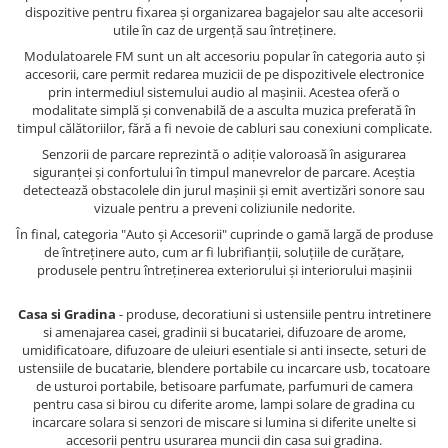
dispozitive pentru fixarea și organizarea bagajelor sau alte accesorii
utile în caz de urgență sau întreținere.
Modulatoarele FM sunt un alt accesoriu popular în categoria auto și
accesorii, care permit redarea muzicii de pe dispozitivele electronice
prin intermediul sistemului audio al mașinii. Acestea oferă o
modalitate simplă și convenabilă de a asculta muzica preferată în
timpul călătoriilor, fără a fi nevoie de cabluri sau conexiuni complicate.
Senzorii de parcare reprezintă o adiție valoroasă în asigurarea
siguranței și confortului în timpul manevrelor de parcare. Aceștia
detectează obstacolele din jurul mașinii și emit avertizări sonore sau
vizuale pentru a preveni coliziunile nedorite.
În final, categoria "Auto și Accesorii" cuprinde o gamă largă de produse
de întreținere auto, cum ar fi lubrifianții, soluțiile de curățare,
produsele pentru întreținerea exteriorului și interiorului mașinii
Casa si Gradina
- produse, decoratiuni si ustensiile pentru intretinere
si amenajarea casei, gradinii si bucatariei, difuzoare de arome,
umidificatoare, difuzoare de uleiuri esentiale si anti insecte, seturi de
ustensiile de bucatarie, blendere portabile cu incarcare usb, tocatoare
de usturoi portabile, betisoare parfumate, parfumuri de camera
pentru casa si birou cu diferite arome, lampi solare de gradina cu
incarcare solara si senzori de miscare si lumina si diferite unelte si
accesorii pentru usurarea muncii din casa sui gradina.