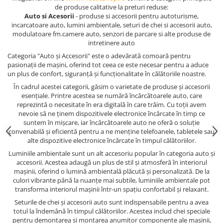
de produse calitative la preturi reduse:
Auto si Acesorii
- produse si accesorii pentru autoturisme,
incarcatoare auto, lumini ambientale, seturi de chei si accesorii auto,
modulatoare fm.camere auto, senzori de parcare si alte produse de
intretinere auto
Categoria "Auto și Accesorii" este o adevărată comoară pentru
pasionații de mașini, oferind tot ceea ce este necesar pentru a aduce
un plus de confort, siguranță și funcționalitate în călătoriile noastre.
În cadrul acestei categorii, găsim o varietate de produse și accesorii
esențiale. Printre acestea se numără încărcătoarele auto, care
reprezintă o necesitate în era digitală în care trăim. Cu toții avem
nevoie să ne ținem dispozitivele electronice încărcate în timp ce
suntem în mișcare, iar încărcătoarele auto ne oferă o soluție
convenabilă și eficientă pentru a ne menține telefoanele, tabletele sau
alte dispozitive electronice încărcate în timpul călătoriilor.
Luminiile ambientale sunt un alt accesoriu popular în categoria auto și
accesorii. Acestea adaugă un plus de stil și atmosferă în interiorul
mașinii, oferind o lumină ambientală plăcută și personalizată. De la
culori vibrante până la nuanțe mai subtile, luminiile ambientale pot
transforma interiorul mașinii într-un spațiu confortabil și relaxant.
Seturile de chei și accesorii auto sunt indispensabile pentru a avea
totul la îndemână în timpul călătoriilor. Acestea includ chei speciale
pentru demontarea și montarea anumitor componente ale mașinii,