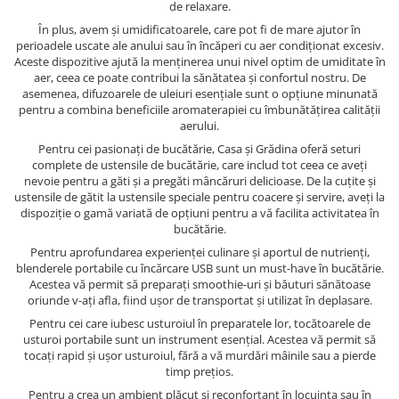
de relaxare.
În plus, avem și umidificatoarele, care pot fi de mare ajutor în
perioadele uscate ale anului sau în încăperi cu aer condiționat excesiv.
Aceste dispozitive ajută la menținerea unui nivel optim de umiditate în
aer, ceea ce poate contribui la sănătatea și confortul nostru. De
asemenea, difuzoarele de uleiuri esențiale sunt o opțiune minunată
pentru a combina beneficiile aromaterapiei cu îmbunătățirea calității
aerului.
Pentru cei pasionați de bucătărie, Casa și Grădina oferă seturi
complete de ustensile de bucătărie, care includ tot ceea ce aveți
nevoie pentru a găti și a pregăti mâncăruri delicioase. De la cuțite și
ustensile de gătit la ustensile speciale pentru coacere și servire, aveți la
dispoziție o gamă variată de opțiuni pentru a vă facilita activitatea în
bucătărie.
Pentru aprofundarea experienței culinare și aportul de nutrienți,
blenderele portabile cu încărcare USB sunt un must-have în bucătărie.
Acestea vă permit să preparați smoothie-uri și băuturi sănătoase
oriunde v-ați afla, fiind ușor de transportat și utilizat în deplasare.
Pentru cei care iubesc usturoiul în preparatele lor, tocătoarele de
usturoi portabile sunt un instrument esențial. Acestea vă permit să
tocați rapid și ușor usturoiul, fără a vă murdări mâinile sau a pierde
timp prețios.
Pentru a crea un ambient plăcut și reconfortant în locuința sau în