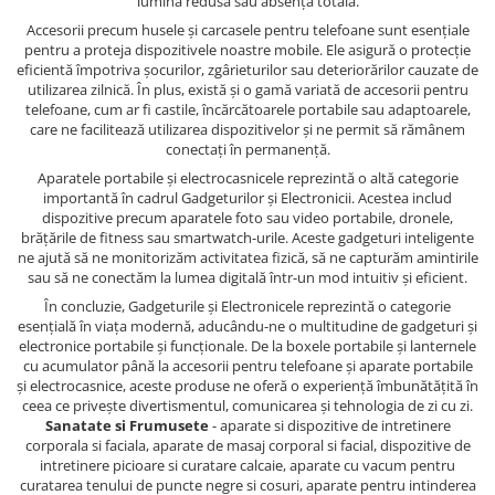
lumină redusă sau absență totală.
Accesorii precum husele și carcasele pentru telefoane sunt esențiale
pentru a proteja dispozitivele noastre mobile. Ele asigură o protecție
eficientă împotriva șocurilor, zgârieturilor sau deteriorărilor cauzate de
utilizarea zilnică. În plus, există și o gamă variată de accesorii pentru
telefoane, cum ar fi castile, încărcătoarele portabile sau adaptoarele,
care ne facilitează utilizarea dispozitivelor și ne permit să rămânem
conectați în permanență.
Aparatele portabile și electrocasnicele reprezintă o altă categorie
importantă în cadrul Gadgeturilor și Electronicii. Acestea includ
dispozitive precum aparatele foto sau video portabile, dronele,
brățările de fitness sau smartwatch-urile. Aceste gadgeturi inteligente
ne ajută să ne monitorizăm activitatea fizică, să ne capturăm amintirile
sau să ne conectăm la lumea digitală într-un mod intuitiv și eficient.
În concluzie, Gadgeturile și Electronicele reprezintă o categorie
esențială în viața modernă, aducându-ne o multitudine de gadgeturi și
electronice portabile și funcționale. De la boxele portabile și lanternele
cu acumulator până la accesorii pentru telefoane și aparate portabile
și electrocasnice, aceste produse ne oferă o experiență îmbunătățită în
ceea ce privește divertismentul, comunicarea și tehnologia de zi cu zi.
Sanatate si Frumusete
- aparate si dispozitive de intretinere
corporala si faciala, aparate de masaj corporal si facial, dispozitive de
intretinere picioare si curatare calcaie, aparate cu vacum pentru
curatarea tenului de puncte negre si cosuri, aparate pentru intinderea