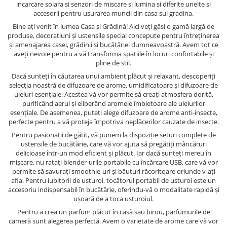
incarcare solara si senzori de miscare si lumina si diferite unelte si
accesorii pentru usurarea muncii din casa sui gradina.
Bine ați venit în lumea Casa și Grădină! Aici veți găsi o gamă largă de
produse, decoratiuni și ustensile special concepute pentru întreținerea
și amenajarea casei, grădinii și bucătăriei dumneavoastră. Avem tot ce
aveți nevoie pentru a vă transforma spațiile în locuri confortabile și
pline de stil.
Dacă sunteți în căutarea unui ambient plăcut și relaxant, descoperiți
selecția noastră de difuzoare de arome, umidificatoare și difuzoare de
uleiuri esențiale. Acestea vă vor permite să creați atmosfera dorită,
purificând aerul și eliberând aromele îmbietoare ale uleiurilor
esențiale. De asemenea, puteți alege difuzoare de arome anti-insecte,
perfecte pentru a vă proteja împotriva neplăcerilor cauzate de insecte.
Pentru pasionații de gătit, vă punem la dispoziție seturi complete de
ustensile de bucătărie, care vă vor ajuta să pregătiți mâncăruri
delicioase într-un mod eficient și plăcut. Iar dacă sunteți mereu în
mișcare, nu ratați blender-urile portabile cu încărcare USB, care vă vor
permite să savurați smoothie-uri și băuturi răcoritoare oriunde v-ați
afla. Pentru iubitorii de usturoi, tocătorul portabil de usturoi este un
accesoriu indispensabil în bucătărie, oferindu-vă o modalitate rapidă și
ușoară de a toca usturoiul.
Pentru a crea un parfum plăcut în casă sau birou, parfumurile de
cameră sunt alegerea perfectă. Avem o varietate de arome care vă vor