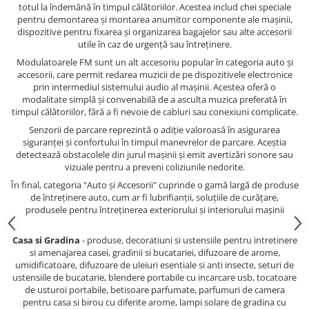
totul la îndemână în timpul călătoriilor. Acestea includ chei speciale
pentru demontarea și montarea anumitor componente ale mașinii,
dispozitive pentru fixarea și organizarea bagajelor sau alte accesorii
utile în caz de urgență sau întreținere.
Modulatoarele FM sunt un alt accesoriu popular în categoria auto și
accesorii, care permit redarea muzicii de pe dispozitivele electronice
prin intermediul sistemului audio al mașinii. Acestea oferă o
modalitate simplă și convenabilă de a asculta muzica preferată în
timpul călătoriilor, fără a fi nevoie de cabluri sau conexiuni complicate.
Senzorii de parcare reprezintă o adiție valoroasă în asigurarea
siguranței și confortului în timpul manevrelor de parcare. Aceștia
detectează obstacolele din jurul mașinii și emit avertizări sonore sau
vizuale pentru a preveni coliziunile nedorite.
În final, categoria "Auto și Accesorii" cuprinde o gamă largă de produse
de întreținere auto, cum ar fi lubrifianții, soluțiile de curățare,
produsele pentru întreținerea exteriorului și interiorului mașinii
Casa si Gradina
- produse, decoratiuni si ustensiile pentru intretinere
si amenajarea casei, gradinii si bucatariei, difuzoare de arome,
umidificatoare, difuzoare de uleiuri esentiale si anti insecte, seturi de
ustensiile de bucatarie, blendere portabile cu incarcare usb, tocatoare
de usturoi portabile, betisoare parfumate, parfumuri de camera
pentru casa si birou cu diferite arome, lampi solare de gradina cu