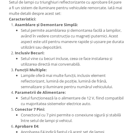
Setul de lampi cu triunghiuri reflectorizante cu aprobare E4 pare
a fi un sistem de iluminare pentru vehiculele remorcate. Iată mai
multe detalii despre acest set:
Caracteristici:
Asamblare și Demontare Simplă:
Setul permite asamblarea și demontarea facilă a lampilor,
având în vedere construcția cu magneți puternici. Acest
aspect este util pentru manevre rapide și ușoare pe durata
utilizării sau depozitării.
Inclusiv Becuri:
Setul vine cu becuri incluse, ceea ce face instalarea și
utilizarea directă mai convenabilă.
Funcții Multiple:
Lampile oferă mai multe funcții, inclusiv element
reflectorizant, lumină de poziție, lumină de frână,
semnalizare și iluminare pentru numărul vehiculului.
Parametrii de Alimentare:
Setul funcționează la o alimentare de 12 V, fiind compatibil
cu majoritatea sistemelor electrice auto.
Conector 7 Pini:
Conectorul cu 7 pini permite o conexiune sigură și stabilă
între setul de lampi și vehicul.
Aprobare E4:
Aprobarea E4 indică faptul că acest set de lampi