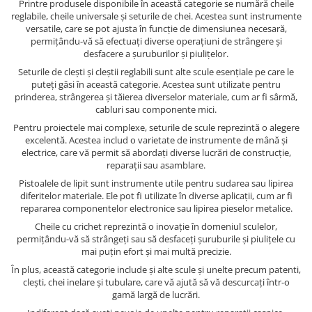
Printre produsele disponibile în această categorie se numără cheile
reglabile, cheile universale și seturile de chei. Acestea sunt instrumente
versatile, care se pot ajusta în funcție de dimensiunea necesară,
permițându-vă să efectuați diverse operațiuni de strângere și
desfacere a șuruburilor și piulițelor.
Seturile de clești și cleștii reglabili sunt alte scule esențiale pe care le
puteți găsi în această categorie. Acestea sunt utilizate pentru
prinderea, strângerea și tăierea diverselor materiale, cum ar fi sârmă,
cabluri sau componente mici.
Pentru proiectele mai complexe, seturile de scule reprezintă o alegere
excelentă. Acestea includ o varietate de instrumente de mână și
electrice, care vă permit să abordați diverse lucrări de construcție,
reparații sau asamblare.
Pistoalele de lipit sunt instrumente utile pentru sudarea sau lipirea
diferitelor materiale. Ele pot fi utilizate în diverse aplicații, cum ar fi
repararea componentelor electronice sau lipirea pieselor metalice.
Cheile cu crichet reprezintă o inovație în domeniul sculelor,
permițându-vă să strângeți sau să desfaceți șuruburile și piulițele cu
mai puțin efort și mai multă precizie.
În plus, această categorie include și alte scule și unelte precum patenti,
clești, chei inelare și tubulare, care vă ajută să vă descurcați într-o
gamă largă de lucrări.