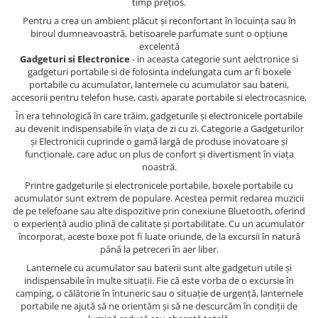
timp prețios.
Pentru a crea un ambient plăcut și reconfortant în locuința sau în
biroul dumneavoastră, betisoarele parfumate sunt o opțiune
excelentă
Gadgeturi si Electronice
- in aceasta categorie sunt aelctronice si
gadgeturi portabile si de folosinta indelungata cum ar fi boxele
portabile cu acumulator, lanternele cu acumulator sau baterii,
accesorii pentru telefon huse, casti, aparate portabile si electrocasnice,
În era tehnologică în care trăim, gadgeturile și electronicele portabile
au devenit indispensabile în viața de zi cu zi. Categorie a Gadgeturilor
și Electronicii cuprinde o gamă largă de produse inovatoare și
funcționale, care aduc un plus de confort și divertisment în viața
noastră.
Printre gadgeturile și electronicele portabile, boxele portabile cu
acumulator sunt extrem de populare. Acestea permit redarea muzicii
de pe telefoane sau alte dispozitive prin conexiune Bluetooth, oferind
o experiență audio plină de calitate și portabilitate. Cu un acumulator
încorporat, aceste boxe pot fi luate oriunde, de la excursii în natură
până la petreceri în aer liber.
Lanternele cu acumulator sau baterii sunt alte gadgeturi utile și
indispensabile în multe situații. Fie că este vorba de o excursie în
camping, o călătorie în întuneric sau o situație de urgență, lanternele
portabile ne ajută să ne orientăm și să ne descurcăm în condiții de