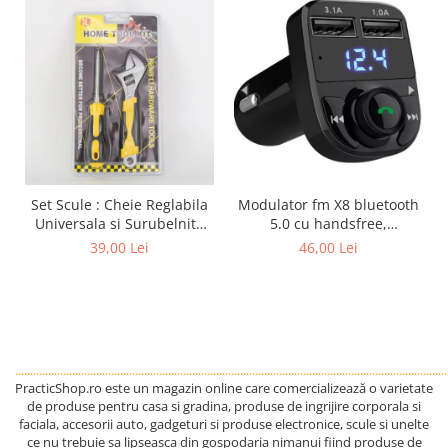
Modulator fm X8 bluetooth
Set Scule : Cheie Reglabila
5.0 cu handsfree,
Universala si Surubelnita
modulator FM, MP3 player,
stea si dreapta
46,00 Lei
39,00 Lei
2x USB, fast charge 3.1A
interschimbabila
................................................................................................................................................
PracticShop.ro este un magazin online care comercializează o varietate
de produse pentru casa si gradina, produse de ingrijire corporala si
faciala, accesorii auto, gadgeturi si produse electronice, scule si unelte
ce nu trebuie sa lipseasca din gospodaria nimanui fiind produse de