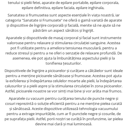
tenului si pielii fetei, aparate de epilare portabile, epilare corporala,
epilare definitiva, epilare faciala, epilare inghinala,
Sanatatea si frumusetea sunt aspecte esențiale în viața noastră, iar
categoria "Sanatate si Frumusete" ne oferă o gamă variată de aparate
și dispozitive de îngrijire corporală și facială, menite să ne ajute să ne
păstrăm un aspect sănătos și îngrijit.
Aparatele și dispozitivele de masaj corporal și facial sunt instrumente
valoroase pentru relaxare și stimularea circulației sanguine. Acestea
pot fi utilizate pentru a ameliora tensiunea musculară, pentru a
reduce stresul și pentru a ne oferi o senzație de relaxare profundă. De
asemenea, ele pot ajuta la îmbunătățirea aspectului pielii și la
tonifierea țesuturilor.
Dispozitivele de îngrijire a picioarelor și curățare a călcâielor sunt ideale
pentru a menține picioarele sănătoase și frumoase. Acestea pot ajuta
la exfolierea și îndepărtarea celulelor moarte ale pielii, la îndepărtarea
calusurilor și a pielii aspre și la stimularea circulației în zona picioarelor.
Astfel, picioarele noastre se vor simți mai bine și vor arăta mai frumos.
Aparatele cu vacuum pentru curățarea tenului de puncte negre și
cosuri reprezintă o soluție eficientă pentru a ne menține pielea curată
și sănătoasă. Aceste dispozitive utilizează tehnologia vacuumului
pentru a extrage impuritățile, cum ar fi punctele negre și cosurile, de
pe suprafața pielii. Astfel, porii noștri se curăță în profunzime, iar pielea
devine mai clară și mai luminoasă.