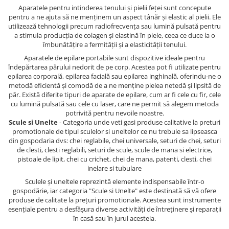
Aparatele pentru intinderea tenului și pielii feței sunt concepute
pentru a ne ajuta să ne menținem un aspect tânăr și elastic al pielii. Ele
utilizează tehnologii precum radiofrecvența sau lumină pulsată pentru
a stimula producția de colagen și elastină în piele, ceea ce duce la o
îmbunătățire a fermității și a elasticității tenului.
Aparatele de epilare portabile sunt dispozitive ideale pentru
îndepărtarea părului nedorit de pe corp. Acestea pot fi utilizate pentru
epilarea corporală, epilarea facială sau epilarea inghinală, oferindu-ne o
metodă eficientă și comodă de a ne menține pielea netedă și lipsită de
păr. Există diferite tipuri de aparate de epilare, cum ar fi cele cu fir, cele
cu lumină pulsată sau cele cu laser, care ne permit să alegem metoda
potrivită pentru nevoile noastre.
Scule si Unelte
- Categoria unde veti gasi produse calitative la preturi
promotionale de tipul sculelor si uneltelor ce nu trebuie sa lipseasca
din gospodaria dvs: chei reglabile, chei universale, seturi de chei, seturi
de clesti, clesti reglabili, seturi de scule, scule de mana si electrice,
pistoale de lipit, chei cu crichet, chei de mana, patenti, clesti, chei
inelare si tubulare
Sculele și uneltele reprezintă elemente indispensabile într-o
gospodărie, iar categoria "Scule si Unelte" este destinată să vă ofere
produse de calitate la prețuri promotionale. Acestea sunt instrumente
esențiale pentru a desfășura diverse activități de întreținere și reparații
în casă sau în jurul acesteia.