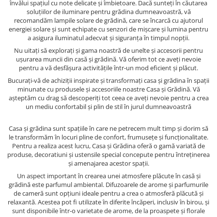
învălui spațiul cu note delicate și îmbietoare. Dacă sunteți în căutarea
soluțiilor de iluminare pentru grădina dumneavoastră, vă
recomandăm lampile solare de grădină, care se încarcă cu ajutorul
energiei solare și sunt echipate cu senzori de mișcare și lumina pentru
a asigura iluminatul adecvat și siguranța în timpul nopții.
Nu uitați să explorați și gama noastră de unelte și accesorii pentru
ușurarea muncii din casă și grădină. Vă oferim tot ce aveți nevoie
pentru a vă desfășura activitățile într-un mod eficient și plăcut.
Bucurați-vă de achiziții inspirate și transformați casa și grădina în spații
minunate cu produsele și accesoriile noastre Casa și Grădină. Vă
așteptăm cu drag să descoperiți tot ceea ce aveți nevoie pentru a crea
un mediu confortabil și plin de stil în jurul dumneavoastră
Casa și grădina sunt spațiile în care ne petrecem mult timp și dorim să
le transformăm în locuri pline de confort, frumusețe și funcționalitate.
Pentru a realiza acest lucru, Casa și Grădina oferă o gamă variată de
produse, decoratiuni și ustensile special concepute pentru întreținerea
și amenajarea acestor spații.
Un aspect important în crearea unei atmosfere plăcute în casă și
grădină este parfumul ambiental. Difuzoarele de arome și parfumurile
de cameră sunt opțiuni ideale pentru a crea o atmosferă plăcută și
relaxantă. Acestea pot fi utilizate în diferite încăperi, inclusiv în birou, și
sunt disponibile într-o varietate de arome, de la proaspete și florale