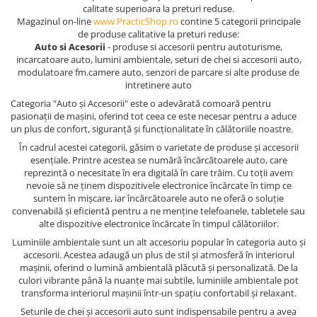
calitate superioara la preturi reduse.
Magazinul on-line
www.PracticShop.ro
contine 5 categorii principale
de produse calitative la preturi reduse:
Auto si Acesorii
- produse si accesorii pentru autoturisme,
incarcatoare auto, lumini ambientale, seturi de chei si accesorii auto,
modulatoare fm.camere auto, senzori de parcare si alte produse de
intretinere auto
Categoria "Auto și Accesorii" este o adevărată comoară pentru
pasionații de mașini, oferind tot ceea ce este necesar pentru a aduce
un plus de confort, siguranță și funcționalitate în călătoriile noastre.
În cadrul acestei categorii, găsim o varietate de produse și accesorii
esențiale. Printre acestea se numără încărcătoarele auto, care
reprezintă o necesitate în era digitală în care trăim. Cu toții avem
nevoie să ne ținem dispozitivele electronice încărcate în timp ce
suntem în mișcare, iar încărcătoarele auto ne oferă o soluție
convenabilă și eficientă pentru a ne menține telefoanele, tabletele sau
alte dispozitive electronice încărcate în timpul călătoriilor.
Luminiile ambientale sunt un alt accesoriu popular în categoria auto și
accesorii. Acestea adaugă un plus de stil și atmosferă în interiorul
mașinii, oferind o lumină ambientală plăcută și personalizată. De la
culori vibrante până la nuanțe mai subtile, luminiile ambientale pot
transforma interiorul mașinii într-un spațiu confortabil și relaxant.
Seturile de chei și accesorii auto sunt indispensabile pentru a avea