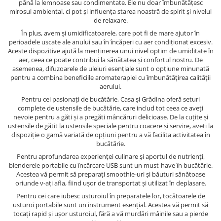
până la lemnoase sau condimentate. Ele nu doar îmbunătățesc
mirosul ambiental, ci pot și influența starea noastră de spirit și nivelul
de relaxare.
În plus, avem și umidificatoarele, care pot fi de mare ajutor în
perioadele uscate ale anului sau în încăperi cu aer condiționat excesiv.
Aceste dispozitive ajută la menținerea unui nivel optim de umiditate în
aer, ceea ce poate contribui la sănătatea și confortul nostru. De
asemenea, difuzoarele de uleiuri esențiale sunt o opțiune minunată
pentru a combina beneficiile aromaterapiei cu îmbunătățirea calității
aerului.
Pentru cei pasionați de bucătărie, Casa și Grădina oferă seturi
complete de ustensile de bucătărie, care includ tot ceea ce aveți
nevoie pentru a găti și a pregăti mâncăruri delicioase. De la cuțite și
ustensile de gătit la ustensile speciale pentru coacere și servire, aveți la
dispoziție o gamă variată de opțiuni pentru a vă facilita activitatea în
bucătărie.
Pentru aprofundarea experienței culinare și aportul de nutrienți,
blenderele portabile cu încărcare USB sunt un must-have în bucătărie.
Acestea vă permit să preparați smoothie-uri și băuturi sănătoase
oriunde v-ați afla, fiind ușor de transportat și utilizat în deplasare.
Pentru cei care iubesc usturoiul în preparatele lor, tocătoarele de
usturoi portabile sunt un instrument esențial. Acestea vă permit să
tocați rapid și ușor usturoiul, fără a vă murdări mâinile sau a pierde