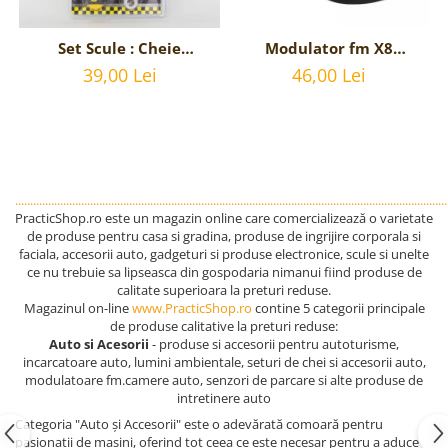
Set Scule : Cheie
Modulator fm X8
Reglabila Universala si
bluetooth 5.0 cu
39,00 Lei
46,00 Lei
Surubelnita stea si
handsfree, modulator
dreapta
FM, MP3 player, 2x USB,
interschimbabila
fast charge 3.1A
................................................................................................................................................
PracticShop.ro este un magazin online care comercializează o varietate
de produse pentru casa si gradina, produse de ingrijire corporala si
faciala, accesorii auto, gadgeturi si produse electronice, scule si unelte
ce nu trebuie sa lipseasca din gospodaria nimanui fiind produse de
calitate superioara la preturi reduse.
Magazinul on-line
www.PracticShop.ro
contine 5 categorii principale
de produse calitative la preturi reduse:
Auto si Acesorii
- produse si accesorii pentru autoturisme,
incarcatoare auto, lumini ambientale, seturi de chei si accesorii auto,
modulatoare fm.camere auto, senzori de parcare si alte produse de
intretinere auto
Categoria "Auto și Accesorii" este o adevărată comoară pentru
pasionații de mașini, oferind tot ceea ce este necesar pentru a aduce