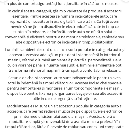
un plus de confort, siguranță și funcționalitate în călătoriile noastre.
În cadrul acestei categorii, găsim o varietate de produse și accesorii
esențiale. Printre acestea se numără încărcătoarele auto, care
reprezintă o necesitate în era digitală în care trăim. Cu toții avem
nevoie să ne ținem dispozitivele electronice încărcate în timp ce
suntem în mișcare, iar încărcătoarele auto ne oferă o soluție
convenabilă și eficientă pentru a ne menține telefoanele, tabletele sau
alte dispozitive electronice încărcate în timpul călătoriilor.
Luminiile ambientale sunt un alt accesoriu popular în categoria auto și
accesorii. Acestea adaugă un plus de stil și atmosferă în interiorul
mașinii, oferind o lumină ambientală plăcută și personalizată. De la
culori vibrante până la nuanțe mai subtile, luminiile ambientale pot
transforma interiorul mașinii într-un spațiu confortabil și relaxant.
Seturile de chei și accesorii auto sunt indispensabile pentru a avea
totul la îndemână în timpul călătoriilor. Acestea includ chei speciale
pentru demontarea și montarea anumitor componente ale mașinii,
dispozitive pentru fixarea și organizarea bagajelor sau alte accesorii
utile în caz de urgență sau întreținere.
Modulatoarele FM sunt un alt accesoriu popular în categoria auto și
accesorii, care permit redarea muzicii de pe dispozitivele electronice
prin intermediul sistemului audio al mașinii. Acestea oferă o
modalitate simplă și convenabilă de a asculta muzica preferată în
timpul călătoriilor, fără a fi nevoie de cabluri sau conexiuni complicate.