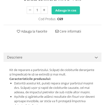
Adauga in cos
Cod Produs:
C69
Adauga la Favorite
Cere informatii
Descriere
Kit de reparare a parbrizului. Scăpați de ciobiturile deranjante
și împiedicați-le să se extindă și mai mult.
Caracteristicile produsului:
Datorită acestui kit, puteți repara singur parbrizul mașinii
dvs. Scăpați ușor și rapid de ciobiturile cauzate, cel mai
adesea, de impactul pietrelor de sub roțile altor mașini.
Așchiile și zgârieturile adânci rezultate din fisuri vor deveni
aproape invizibile, iar sticla va fi protejată împotriva