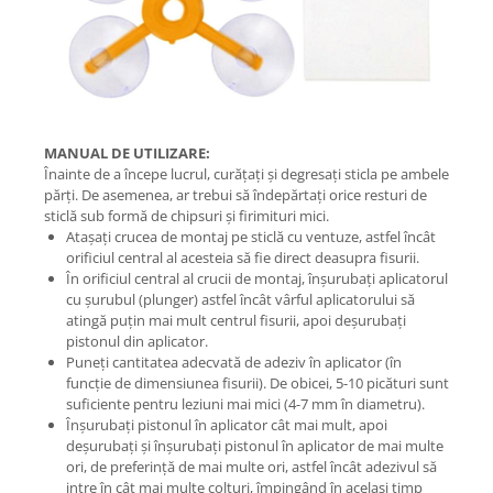
MANUAL DE UTILIZARE:
Înainte de a începe lucrul, curățați și degresați sticla pe ambele
părți. De asemenea, ar trebui să îndepărtați orice resturi de
sticlă sub formă de chipsuri și firimituri mici.
Atașați crucea de montaj pe sticlă cu ventuze, astfel încât
orificiul central al acesteia să fie direct deasupra fisurii.
În orificiul central al crucii de montaj, înșurubați aplicatorul
cu șurubul (plunger) astfel încât vârful aplicatorului să
atingă puțin mai mult centrul fisurii, apoi deșurubați
pistonul din aplicator.
Puneți cantitatea adecvată de adeziv în aplicator (în
funcție de dimensiunea fisurii). De obicei, 5-10 picături sunt
suficiente pentru leziuni mai mici (4-7 mm în diametru).
Înșurubați pistonul în aplicator cât mai mult, apoi
deșurubați și înșurubați pistonul în aplicator de mai multe
ori, de preferință de mai multe ori, astfel încât adezivul să
intre în cât mai multe colțuri, împingând în același timp