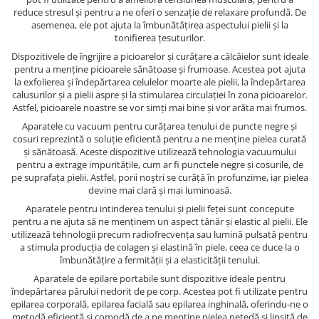
reduce stresul și pentru a ne oferi o senzație de relaxare profundă. De
asemenea, ele pot ajuta la îmbunătățirea aspectului pielii și la
tonifierea țesuturilor.
Dispozitivele de îngrijire a picioarelor și curățare a călcâielor sunt ideale
pentru a menține picioarele sănătoase și frumoase. Acestea pot ajuta
la exfolierea și îndepărtarea celulelor moarte ale pielii, la îndepărtarea
calusurilor și a pielii aspre și la stimularea circulației în zona picioarelor.
Astfel, picioarele noastre se vor simți mai bine și vor arăta mai frumos.
Aparatele cu vacuum pentru curățarea tenului de puncte negre și
cosuri reprezintă o soluție eficientă pentru a ne menține pielea curată
și sănătoasă. Aceste dispozitive utilizează tehnologia vacuumului
pentru a extrage impuritățile, cum ar fi punctele negre și cosurile, de
pe suprafața pielii. Astfel, porii noștri se curăță în profunzime, iar pielea
devine mai clară și mai luminoasă.
Aparatele pentru intinderea tenului și pielii feței sunt concepute
pentru a ne ajuta să ne menținem un aspect tânăr și elastic al pielii. Ele
utilizează tehnologii precum radiofrecvența sau lumină pulsată pentru
a stimula producția de colagen și elastină în piele, ceea ce duce la o
îmbunătățire a fermității și a elasticității tenului.
Aparatele de epilare portabile sunt dispozitive ideale pentru
îndepărtarea părului nedorit de pe corp. Acestea pot fi utilizate pentru
epilarea corporală, epilarea facială sau epilarea inghinală, oferindu-ne o
metodă eficientă și comodă de a ne menține pielea netedă și lipsită de