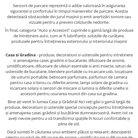
Senzorii de parcare reprezintă o adiție valoroasă în asigurarea
siguranței și confortului în timpul manevrelor de parcare. Aceștia
detectează obstacolele din jurul mașinii și emit avertizări sonore sau
vizuale pentru a preveni coliziunile nedorite.
În final, categoria "Auto și Accesorii" cuprinde o gamă largă de produse
de întreținere auto, cum ar fi lubrifianții, soluțiile de curățare,
produsele pentru întreținerea exteriorului și interiorului mașinii
Casa si Gradina
- produse, decoratiuni si ustensiile pentru intretinere
si amenajarea casei, gradinii si bucatariei, difuzoare de arome,
umidificatoare, difuzoare de uleiuri esentiale si anti insecte, seturi de
ustensiile de bucatarie, blendere portabile cu incarcare usb, tocatoare
de usturoi portabile, betisoare parfumate, parfumuri de camera
pentru casa si birou cu diferite arome, lampi solare de gradina cu
incarcare solara si senzori de miscare si lumina si diferite unelte si
accesorii pentru usurarea muncii din casa sui gradina.
Bine ați venit în lumea Casa și Grădină! Aici veți găsi o gamă largă de
produse, decoratiuni și ustensile special concepute pentru întreținerea
și amenajarea casei, grădinii și bucătăriei dumneavoastră. Avem tot ce
aveți nevoie pentru a vă transforma spațiile în locuri confortabile și
pline de stil.
Dacă sunteți în căutarea unui ambient plăcut și relaxant, descoperiți
selecția noastră de difuzoare de arome, umidificatoare și difuzoare de