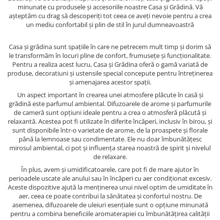
minunate cu produsele și accesoriile noastre Casa și Grădină. Vă
așteptăm cu drag să descoperiți tot ceea ce aveți nevoie pentru a crea
un mediu confortabil și plin de stil în jurul dumneavoastră
Casa și grădina sunt spațiile în care ne petrecem mult timp și dorim să
le transformăm în locuri pline de confort, frumusețe și funcționalitate.
Pentru a realiza acest lucru, Casa și Grădina oferă o gamă variată de
produse, decoratiuni și ustensile special concepute pentru întreținerea
și amenajarea acestor spații.
Un aspect important în crearea unei atmosfere plăcute în casă și
grădină este parfumul ambiental. Difuzoarele de arome și parfumurile
de cameră sunt opțiuni ideale pentru a crea o atmosferă plăcută și
relaxantă. Acestea pot fi utilizate în diferite încăperi, inclusiv în birou, și
sunt disponibile într-o varietate de arome, de la proaspete și florale
până la lemnoase sau condimentate. Ele nu doar îmbunătățesc
mirosul ambiental, ci pot și influența starea noastră de spirit și nivelul
de relaxare.
În plus, avem și umidificatoarele, care pot fi de mare ajutor în
perioadele uscate ale anului sau în încăperi cu aer condiționat excesiv.
Aceste dispozitive ajută la menținerea unui nivel optim de umiditate în
aer, ceea ce poate contribui la sănătatea și confortul nostru. De
asemenea, difuzoarele de uleiuri esențiale sunt o opțiune minunată
pentru a combina beneficiile aromaterapiei cu îmbunătățirea calității