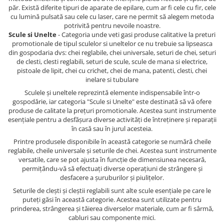
păr. Există diferite tipuri de aparate de epilare, cum ar fi cele cu fir, cele
cu lumină pulsată sau cele cu laser, care ne permit să alegem metoda
potrivită pentru nevoile noastre.
Scule si Unelte
- Categoria unde veti gasi produse calitative la preturi
promotionale de tipul sculelor si uneltelor ce nu trebuie sa lipseasca
din gospodaria dvs: chei reglabile, chei universale, seturi de chei, seturi
de clesti, clesti reglabili, seturi de scule, scule de mana si electrice,
pistoale de lipit, chei cu crichet, chei de mana, patenti, clesti, chei
inelare si tubulare
Sculele și uneltele reprezintă elemente indispensabile într-o
gospodărie, iar categoria "Scule si Unelte" este destinată să vă ofere
produse de calitate la prețuri promotionale. Acestea sunt instrumente
esențiale pentru a desfășura diverse activități de întreținere și reparații
în casă sau în jurul acesteia.
Printre produsele disponibile în această categorie se numără cheile
reglabile, cheile universale și seturile de chei. Acestea sunt instrumente
versatile, care se pot ajusta în funcție de dimensiunea necesară,
permițându-vă să efectuați diverse operațiuni de strângere și
desfacere a șuruburilor și piulițelor.
Seturile de clești și cleștii reglabili sunt alte scule esențiale pe care le
puteți găsi în această categorie. Acestea sunt utilizate pentru
prinderea, strângerea și tăierea diverselor materiale, cum ar fi sârmă,
cabluri sau componente mici.