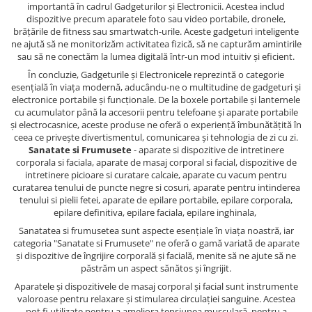
importantă în cadrul Gadgeturilor și Electronicii. Acestea includ
dispozitive precum aparatele foto sau video portabile, dronele,
brățările de fitness sau smartwatch-urile. Aceste gadgeturi inteligente
ne ajută să ne monitorizăm activitatea fizică, să ne capturăm amintirile
sau să ne conectăm la lumea digitală într-un mod intuitiv și eficient.
În concluzie, Gadgeturile și Electronicele reprezintă o categorie
esențială în viața modernă, aducându-ne o multitudine de gadgeturi și
electronice portabile și funcționale. De la boxele portabile și lanternele
cu acumulator până la accesorii pentru telefoane și aparate portabile
și electrocasnice, aceste produse ne oferă o experiență îmbunătățită în
ceea ce privește divertismentul, comunicarea și tehnologia de zi cu zi.
Sanatate si Frumusete
- aparate si dispozitive de intretinere
corporala si faciala, aparate de masaj corporal si facial, dispozitive de
intretinere picioare si curatare calcaie, aparate cu vacum pentru
curatarea tenului de puncte negre si cosuri, aparate pentru intinderea
tenului si pielii fetei, aparate de epilare portabile, epilare corporala,
epilare definitiva, epilare faciala, epilare inghinala,
Sanatatea si frumusetea sunt aspecte esențiale în viața noastră, iar
categoria "Sanatate si Frumusete" ne oferă o gamă variată de aparate
și dispozitive de îngrijire corporală și facială, menite să ne ajute să ne
păstrăm un aspect sănătos și îngrijit.
Aparatele și dispozitivele de masaj corporal și facial sunt instrumente
valoroase pentru relaxare și stimularea circulației sanguine. Acestea
pot fi utilizate pentru a ameliora tensiunea musculară, pentru a