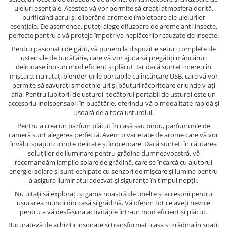
uleiuri esențiale. Acestea vă vor permite să creați atmosfera dorită,
purificând aerul și eliberând aromele îmbietoare ale uleiurilor
esențiale. De asemenea, puteți alege difuzoare de arome anti-insecte,
perfecte pentru a vă proteja împotriva neplăcerilor cauzate de insecte.
Pentru pasionații de gătit, vă punem la dispoziție seturi complete de
ustensile de bucătărie, care vă vor ajuta să pregătiți mâncăruri
delicioase într-un mod eficient și plăcut. Iar dacă sunteți mereu în
mișcare, nu ratați blender-urile portabile cu încărcare USB, care vă vor
permite să savurați smoothie-uri și băuturi răcoritoare oriunde v-ați
afla. Pentru iubitorii de usturoi, tocătorul portabil de usturoi este un
accesoriu indispensabil în bucătărie, oferindu-vă o modalitate rapidă și
ușoară de a toca usturoiul.
Pentru a crea un parfum plăcut în casă sau birou, parfumurile de
cameră sunt alegerea perfectă. Avem o varietate de arome care vă vor
învălui spațiul cu note delicate și îmbietoare. Dacă sunteți în căutarea
soluțiilor de iluminare pentru grădina dumneavoastră, vă
recomandăm lampile solare de grădină, care se încarcă cu ajutorul
energiei solare și sunt echipate cu senzori de mișcare și lumina pentru
a asigura iluminatul adecvat și siguranța în timpul nopții.
Nu uitați să explorați și gama noastră de unelte și accesorii pentru
ușurarea muncii din casă și grădină. Vă oferim tot ce aveți nevoie
pentru a vă desfășura activitățile într-un mod eficient și plăcut.
Bucurați-vă de achiziții inspirate și transformați casa și grădina în spații