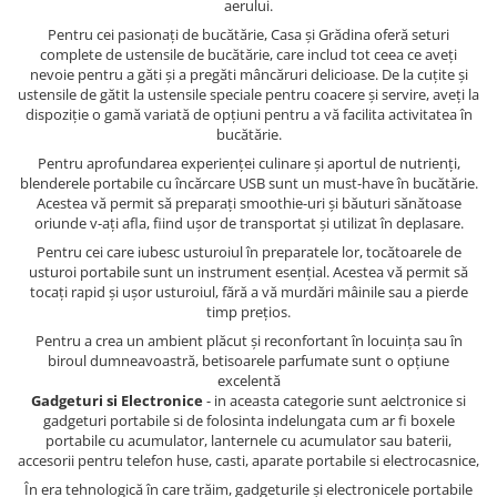
aerului.
Pentru cei pasionați de bucătărie, Casa și Grădina oferă seturi
complete de ustensile de bucătărie, care includ tot ceea ce aveți
nevoie pentru a găti și a pregăti mâncăruri delicioase. De la cuțite și
ustensile de gătit la ustensile speciale pentru coacere și servire, aveți la
dispoziție o gamă variată de opțiuni pentru a vă facilita activitatea în
bucătărie.
Pentru aprofundarea experienței culinare și aportul de nutrienți,
blenderele portabile cu încărcare USB sunt un must-have în bucătărie.
Acestea vă permit să preparați smoothie-uri și băuturi sănătoase
oriunde v-ați afla, fiind ușor de transportat și utilizat în deplasare.
Pentru cei care iubesc usturoiul în preparatele lor, tocătoarele de
usturoi portabile sunt un instrument esențial. Acestea vă permit să
tocați rapid și ușor usturoiul, fără a vă murdări mâinile sau a pierde
timp prețios.
Pentru a crea un ambient plăcut și reconfortant în locuința sau în
biroul dumneavoastră, betisoarele parfumate sunt o opțiune
excelentă
Gadgeturi si Electronice
- in aceasta categorie sunt aelctronice si
gadgeturi portabile si de folosinta indelungata cum ar fi boxele
portabile cu acumulator, lanternele cu acumulator sau baterii,
accesorii pentru telefon huse, casti, aparate portabile si electrocasnice,
În era tehnologică în care trăim, gadgeturile și electronicele portabile