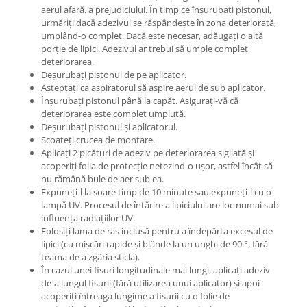
aerul afară. a prejudiciului. În timp ce înșurubați pistonul,
urmăriți dacă adezivul se răspândește în zona deteriorată,
umplând-o complet. Dacă este necesar, adăugați o altă
porție de lipici. Adezivul ar trebui să umple complet
deteriorarea.
Deșurubați pistonul de pe aplicator.
Așteptați ca aspiratorul să aspire aerul de sub aplicator.
Înșurubați pistonul până la capăt. Asigurați-vă că
deteriorarea este complet umplută.
Deșurubați pistonul și aplicatorul.
Scoateți crucea de montare.
Aplicați 2 picături de adeziv pe deteriorarea sigilată și
acoperiți folia de protecție netezind-o ușor, astfel încât să
nu rămână bule de aer sub ea.
Expuneți-l la soare timp de 10 minute sau expuneți-l cu o
lampă UV. Procesul de întărire a lipiciului are loc numai sub
influența radiațiilor UV.
Folosiți lama de ras inclusă pentru a îndepărta excesul de
lipici (cu mișcări rapide și blânde la un unghi de 90 °, fără
teama de a zgâria sticla).
În cazul unei fisuri longitudinale mai lungi, aplicați adeziv
de-a lungul fisurii (fără utilizarea unui aplicator) și apoi
acoperiți întreaga lungime a fisurii cu o folie de