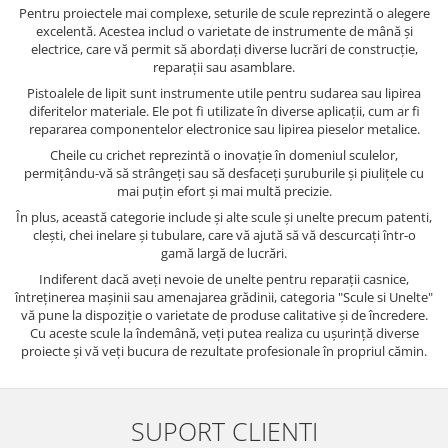
Pentru proiectele mai complexe, seturile de scule reprezintă o alegere
excelentă. Acestea includ o varietate de instrumente de mână și
electrice, care vă permit să abordați diverse lucrări de construcție,
reparații sau asamblare.
Pistoalele de lipit sunt instrumente utile pentru sudarea sau lipirea
diferitelor materiale. Ele pot fi utilizate în diverse aplicații, cum ar fi
repararea componentelor electronice sau lipirea pieselor metalice.
Cheile cu crichet reprezintă o inovație în domeniul sculelor,
permițându-vă să strângeți sau să desfaceți șuruburile și piulițele cu
mai puțin efort și mai multă precizie.
În plus, această categorie include și alte scule și unelte precum patenti,
clești, chei inelare și tubulare, care vă ajută să vă descurcați într-o
gamă largă de lucrări.
Indiferent dacă aveți nevoie de unelte pentru reparații casnice,
întreținerea mașinii sau amenajarea grădinii, categoria "Scule si Unelte"
vă pune la dispoziție o varietate de produse calitative și de încredere.
Cu aceste scule la îndemână, veți putea realiza cu ușurință diverse
proiecte și vă veți bucura de rezultate profesionale în propriul cămin.
SUPORT CLIENTI