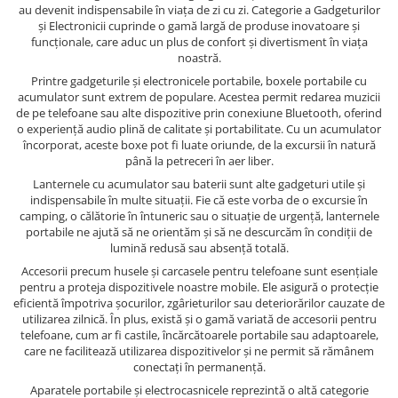
au devenit indispensabile în viața de zi cu zi. Categorie a Gadgeturilor
și Electronicii cuprinde o gamă largă de produse inovatoare și
funcționale, care aduc un plus de confort și divertisment în viața
noastră.
Printre gadgeturile și electronicele portabile, boxele portabile cu
acumulator sunt extrem de populare. Acestea permit redarea muzicii
de pe telefoane sau alte dispozitive prin conexiune Bluetooth, oferind
o experiență audio plină de calitate și portabilitate. Cu un acumulator
încorporat, aceste boxe pot fi luate oriunde, de la excursii în natură
până la petreceri în aer liber.
Lanternele cu acumulator sau baterii sunt alte gadgeturi utile și
indispensabile în multe situații. Fie că este vorba de o excursie în
camping, o călătorie în întuneric sau o situație de urgență, lanternele
portabile ne ajută să ne orientăm și să ne descurcăm în condiții de
lumină redusă sau absență totală.
Accesorii precum husele și carcasele pentru telefoane sunt esențiale
pentru a proteja dispozitivele noastre mobile. Ele asigură o protecție
eficientă împotriva șocurilor, zgârieturilor sau deteriorărilor cauzate de
utilizarea zilnică. În plus, există și o gamă variată de accesorii pentru
telefoane, cum ar fi castile, încărcătoarele portabile sau adaptoarele,
care ne facilitează utilizarea dispozitivelor și ne permit să rămânem
conectați în permanență.
Aparatele portabile și electrocasnicele reprezintă o altă categorie