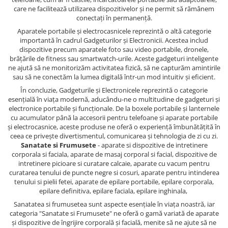
care ne facilitează utilizarea dispozitivelor și ne permit să rămânem
conectați în permanență.
Aparatele portabile și electrocasnicele reprezintă o altă categorie
importantă în cadrul Gadgeturilor și Electronicii. Acestea includ
dispozitive precum aparatele foto sau video portabile, dronele,
brățările de fitness sau smartwatch-urile. Aceste gadgeturi inteligente
ne ajută să ne monitorizăm activitatea fizică, să ne capturăm amintirile
sau să ne conectăm la lumea digitală într-un mod intuitiv și eficient.
În concluzie, Gadgeturile și Electronicele reprezintă o categorie
esențială în viața modernă, aducându-ne o multitudine de gadgeturi și
electronice portabile și funcționale. De la boxele portabile și lanternele
cu acumulator până la accesorii pentru telefoane și aparate portabile
și electrocasnice, aceste produse ne oferă o experiență îmbunătățită în
ceea ce privește divertismentul, comunicarea și tehnologia de zi cu zi.
Sanatate si Frumusete
- aparate si dispozitive de intretinere
corporala si faciala, aparate de masaj corporal si facial, dispozitive de
intretinere picioare si curatare calcaie, aparate cu vacum pentru
curatarea tenului de puncte negre si cosuri, aparate pentru intinderea
tenului si pielii fetei, aparate de epilare portabile, epilare corporala,
epilare definitiva, epilare faciala, epilare inghinala,
Sanatatea si frumusetea sunt aspecte esențiale în viața noastră, iar
categoria "Sanatate si Frumusete" ne oferă o gamă variată de aparate
și dispozitive de îngrijire corporală și facială, menite să ne ajute să ne