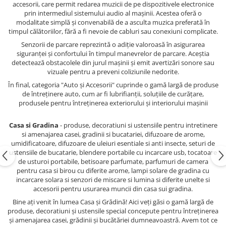
accesorii, care permit redarea muzicii de pe dispozitivele electronice
prin intermediul sistemului audio al mașinii. Acestea oferă o
modalitate simplă și convenabilă de a asculta muzica preferată în
timpul călătoriilor, fără a fi nevoie de cabluri sau conexiuni complicate.
Senzorii de parcare reprezintă o adiție valoroasă în asigurarea
siguranței și confortului în timpul manevrelor de parcare. Aceștia
detectează obstacolele din jurul mașinii și emit avertizări sonore sau
vizuale pentru a preveni coliziunile nedorite.
În final, categoria "Auto și Accesorii" cuprinde o gamă largă de produse
de întreținere auto, cum ar fi lubrifianții, soluțiile de curățare,
produsele pentru întreținerea exteriorului și interiorului mașinii
Casa si Gradina
- produse, decoratiuni si ustensiile pentru intretinere
si amenajarea casei, gradinii si bucatariei, difuzoare de arome,
umidificatoare, difuzoare de uleiuri esentiale si anti insecte, seturi de
ustensiile de bucatarie, blendere portabile cu incarcare usb, tocatoare
de usturoi portabile, betisoare parfumate, parfumuri de camera
pentru casa si birou cu diferite arome, lampi solare de gradina cu
incarcare solara si senzori de miscare si lumina si diferite unelte si
accesorii pentru usurarea muncii din casa sui gradina.
Bine ați venit în lumea Casa și Grădină! Aici veți găsi o gamă largă de
produse, decoratiuni și ustensile special concepute pentru întreținerea
și amenajarea casei, grădinii și bucătăriei dumneavoastră. Avem tot ce