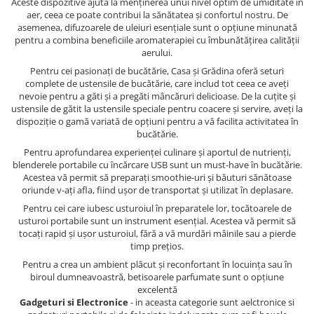
Aceste dispozitive ajută la menținerea unui nivel optim de umiditate în
aer, ceea ce poate contribui la sănătatea și confortul nostru. De
asemenea, difuzoarele de uleiuri esențiale sunt o opțiune minunată
pentru a combina beneficiile aromaterapiei cu îmbunătățirea calității
aerului.
Pentru cei pasionați de bucătărie, Casa și Grădina oferă seturi
complete de ustensile de bucătărie, care includ tot ceea ce aveți
nevoie pentru a găti și a pregăti mâncăruri delicioase. De la cuțite și
ustensile de gătit la ustensile speciale pentru coacere și servire, aveți la
dispoziție o gamă variată de opțiuni pentru a vă facilita activitatea în
bucătărie.
Pentru aprofundarea experienței culinare și aportul de nutrienți,
blenderele portabile cu încărcare USB sunt un must-have în bucătărie.
Acestea vă permit să preparați smoothie-uri și băuturi sănătoase
oriunde v-ați afla, fiind ușor de transportat și utilizat în deplasare.
Pentru cei care iubesc usturoiul în preparatele lor, tocătoarele de
usturoi portabile sunt un instrument esențial. Acestea vă permit să
tocați rapid și ușor usturoiul, fără a vă murdări mâinile sau a pierde
timp prețios.
Pentru a crea un ambient plăcut și reconfortant în locuința sau în
biroul dumneavoastră, betisoarele parfumate sunt o opțiune
excelentă
Gadgeturi si Electronice
- in aceasta categorie sunt aelctronice si