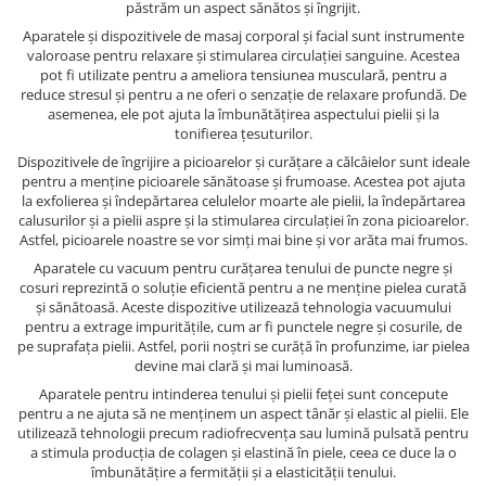
păstrăm un aspect sănătos și îngrijit.
Aparatele și dispozitivele de masaj corporal și facial sunt instrumente
valoroase pentru relaxare și stimularea circulației sanguine. Acestea
pot fi utilizate pentru a ameliora tensiunea musculară, pentru a
reduce stresul și pentru a ne oferi o senzație de relaxare profundă. De
asemenea, ele pot ajuta la îmbunătățirea aspectului pielii și la
tonifierea țesuturilor.
Dispozitivele de îngrijire a picioarelor și curățare a călcâielor sunt ideale
pentru a menține picioarele sănătoase și frumoase. Acestea pot ajuta
la exfolierea și îndepărtarea celulelor moarte ale pielii, la îndepărtarea
calusurilor și a pielii aspre și la stimularea circulației în zona picioarelor.
Astfel, picioarele noastre se vor simți mai bine și vor arăta mai frumos.
Aparatele cu vacuum pentru curățarea tenului de puncte negre și
cosuri reprezintă o soluție eficientă pentru a ne menține pielea curată
și sănătoasă. Aceste dispozitive utilizează tehnologia vacuumului
pentru a extrage impuritățile, cum ar fi punctele negre și cosurile, de
pe suprafața pielii. Astfel, porii noștri se curăță în profunzime, iar pielea
devine mai clară și mai luminoasă.
Aparatele pentru intinderea tenului și pielii feței sunt concepute
pentru a ne ajuta să ne menținem un aspect tânăr și elastic al pielii. Ele
utilizează tehnologii precum radiofrecvența sau lumină pulsată pentru
a stimula producția de colagen și elastină în piele, ceea ce duce la o
îmbunătățire a fermității și a elasticității tenului.