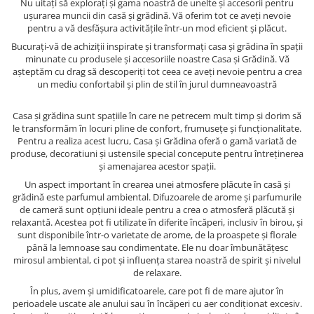
Nu uitați să explorați și gama noastră de unelte și accesorii pentru
ușurarea muncii din casă și grădină. Vă oferim tot ce aveți nevoie
pentru a vă desfășura activitățile într-un mod eficient și plăcut.
Bucurați-vă de achiziții inspirate și transformați casa și grădina în spații
minunate cu produsele și accesoriile noastre Casa și Grădină. Vă
așteptăm cu drag să descoperiți tot ceea ce aveți nevoie pentru a crea
un mediu confortabil și plin de stil în jurul dumneavoastră
Casa și grădina sunt spațiile în care ne petrecem mult timp și dorim să
le transformăm în locuri pline de confort, frumusețe și funcționalitate.
Pentru a realiza acest lucru, Casa și Grădina oferă o gamă variată de
produse, decoratiuni și ustensile special concepute pentru întreținerea
și amenajarea acestor spații.
Un aspect important în crearea unei atmosfere plăcute în casă și
grădină este parfumul ambiental. Difuzoarele de arome și parfumurile
de cameră sunt opțiuni ideale pentru a crea o atmosferă plăcută și
relaxantă. Acestea pot fi utilizate în diferite încăperi, inclusiv în birou, și
sunt disponibile într-o varietate de arome, de la proaspete și florale
până la lemnoase sau condimentate. Ele nu doar îmbunătățesc
mirosul ambiental, ci pot și influența starea noastră de spirit și nivelul
de relaxare.
În plus, avem și umidificatoarele, care pot fi de mare ajutor în
perioadele uscate ale anului sau în încăperi cu aer condiționat excesiv.