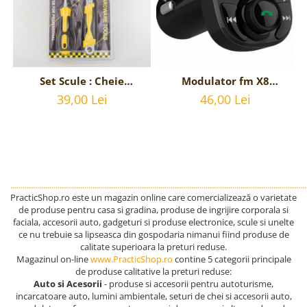
Set Scule : Cheie
Modulator fm X8
Reglabila Universala si
bluetooth 5.0 cu
39,00 Lei
46,00 Lei
Surubelnita stea si
handsfree, modulator
dreapta
FM, MP3 player, 2x USB,
interschimbabila
fast charge 3.1A
................................................................................................................................................
PracticShop.ro este un magazin online care comercializează o varietate
de produse pentru casa si gradina, produse de ingrijire corporala si
faciala, accesorii auto, gadgeturi si produse electronice, scule si unelte
ce nu trebuie sa lipseasca din gospodaria nimanui fiind produse de
calitate superioara la preturi reduse.
Magazinul on-line
www.PracticShop.ro
contine 5 categorii principale
de produse calitative la preturi reduse:
Auto si Acesorii
- produse si accesorii pentru autoturisme,
incarcatoare auto, lumini ambientale, seturi de chei si accesorii auto,