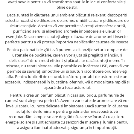
aveți nevoie pentru a vă transforma spațiile în locuri confortabile și
pline de stil.
Dacă sunteți în căutarea unui ambient plăcut și relaxant, descoperiți
selecția noastră de difuzoare de arome, umidificatoare și difuzoare de
uleiuri esențiale. Acestea vă vor permite să creați atmosfera dorită,
purificând aerul și eliberând aromele îmbietoare ale uleiurilor
esențiale. De asemenea, puteți alege difuzoare de arome anti-insecte,
perfecte pentru a vă proteja împotriva neplăcerilor cauzate de insecte.
Pentru pasionații de gătit, vă punem la dispoziție seturi complete de
ustensile de bucătărie, care vă vor ajuta să pregătiți mâncăruri
delicioase într-un mod eficient și plăcut. Iar dacă sunteți mereu în
mișcare, nu ratați blender-urile portabile cu încărcare USB, care vă vor
permite să savurați smoothie-uri și băuturi răcoritoare oriunde v-ați
afla. Pentru iubitorii de usturoi, tocătorul portabil de usturoi este un
accesoriu indispensabil în bucătărie, oferindu-vă o modalitate rapidă și
ușoară de a toca usturoiul.
Pentru a crea un parfum plăcut în casă sau birou, parfumurile de
cameră sunt alegerea perfectă. Avem o varietate de arome care vă vor
învălui spațiul cu note delicate și îmbietoare. Dacă sunteți în căutarea
soluțiilor de iluminare pentru grădina dumneavoastră, vă
recomandăm lampile solare de grădină, care se încarcă cu ajutorul
energiei solare și sunt echipate cu senzori de mișcare și lumina pentru
a asigura iluminatul adecvat și siguranța în timpul nopții.