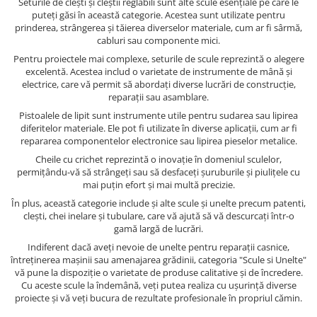
Seturile de clești și cleștii reglabili sunt alte scule esențiale pe care le
puteți găsi în această categorie. Acestea sunt utilizate pentru
prinderea, strângerea și tăierea diverselor materiale, cum ar fi sârmă,
cabluri sau componente mici.
Pentru proiectele mai complexe, seturile de scule reprezintă o alegere
excelentă. Acestea includ o varietate de instrumente de mână și
electrice, care vă permit să abordați diverse lucrări de construcție,
reparații sau asamblare.
Pistoalele de lipit sunt instrumente utile pentru sudarea sau lipirea
diferitelor materiale. Ele pot fi utilizate în diverse aplicații, cum ar fi
repararea componentelor electronice sau lipirea pieselor metalice.
Cheile cu crichet reprezintă o inovație în domeniul sculelor,
permițându-vă să strângeți sau să desfaceți șuruburile și piulițele cu
mai puțin efort și mai multă precizie.
În plus, această categorie include și alte scule și unelte precum patenti,
clești, chei inelare și tubulare, care vă ajută să vă descurcați într-o
gamă largă de lucrări.
Indiferent dacă aveți nevoie de unelte pentru reparații casnice,
întreținerea mașinii sau amenajarea grădinii, categoria "Scule si Unelte"
vă pune la dispoziție o varietate de produse calitative și de încredere.
Cu aceste scule la îndemână, veți putea realiza cu ușurință diverse
proiecte și vă veți bucura de rezultate profesionale în propriul cămin.