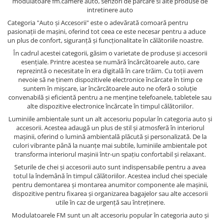
modulatoare fm.camere auto, senzori de parcare si alte produse de
intretinere auto
Categoria "Auto și Accesorii" este o adevărată comoară pentru
pasionații de mașini, oferind tot ceea ce este necesar pentru a aduce
un plus de confort, siguranță și funcționalitate în călătoriile noastre.
În cadrul acestei categorii, găsim o varietate de produse și accesorii
esențiale. Printre acestea se numără încărcătoarele auto, care
reprezintă o necesitate în era digitală în care trăim. Cu toții avem
nevoie să ne ținem dispozitivele electronice încărcate în timp ce
suntem în mișcare, iar încărcătoarele auto ne oferă o soluție
convenabilă și eficientă pentru a ne menține telefoanele, tabletele sau
alte dispozitive electronice încărcate în timpul călătoriilor.
Luminiile ambientale sunt un alt accesoriu popular în categoria auto și
accesorii. Acestea adaugă un plus de stil și atmosferă în interiorul
mașinii, oferind o lumină ambientală plăcută și personalizată. De la
culori vibrante până la nuanțe mai subtile, luminiile ambientale pot
transforma interiorul mașinii într-un spațiu confortabil și relaxant.
Seturile de chei și accesorii auto sunt indispensabile pentru a avea
totul la îndemână în timpul călătoriilor. Acestea includ chei speciale
pentru demontarea și montarea anumitor componente ale mașinii,
dispozitive pentru fixarea și organizarea bagajelor sau alte accesorii
utile în caz de urgență sau întreținere.
Modulatoarele FM sunt un alt accesoriu popular în categoria auto și