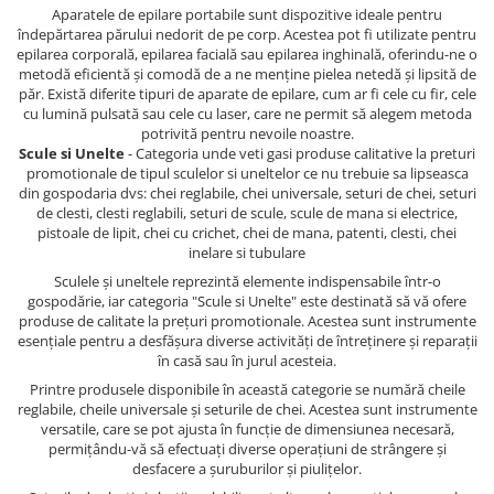
Aparatele de epilare portabile sunt dispozitive ideale pentru
îndepărtarea părului nedorit de pe corp. Acestea pot fi utilizate pentru
epilarea corporală, epilarea facială sau epilarea inghinală, oferindu-ne o
metodă eficientă și comodă de a ne menține pielea netedă și lipsită de
păr. Există diferite tipuri de aparate de epilare, cum ar fi cele cu fir, cele
cu lumină pulsată sau cele cu laser, care ne permit să alegem metoda
potrivită pentru nevoile noastre.
Scule si Unelte
- Categoria unde veti gasi produse calitative la preturi
promotionale de tipul sculelor si uneltelor ce nu trebuie sa lipseasca
din gospodaria dvs: chei reglabile, chei universale, seturi de chei, seturi
de clesti, clesti reglabili, seturi de scule, scule de mana si electrice,
pistoale de lipit, chei cu crichet, chei de mana, patenti, clesti, chei
inelare si tubulare
Sculele și uneltele reprezintă elemente indispensabile într-o
gospodărie, iar categoria "Scule si Unelte" este destinată să vă ofere
produse de calitate la prețuri promotionale. Acestea sunt instrumente
esențiale pentru a desfășura diverse activități de întreținere și reparații
în casă sau în jurul acesteia.
Printre produsele disponibile în această categorie se numără cheile
reglabile, cheile universale și seturile de chei. Acestea sunt instrumente
versatile, care se pot ajusta în funcție de dimensiunea necesară,
permițându-vă să efectuați diverse operațiuni de strângere și
desfacere a șuruburilor și piulițelor.