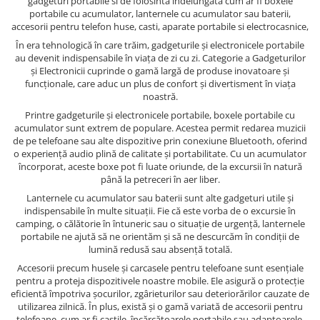
gadgeturi portabile si de folosinta indelungata cum ar fi boxele
portabile cu acumulator, lanternele cu acumulator sau baterii,
accesorii pentru telefon huse, casti, aparate portabile si electrocasnice,
În era tehnologică în care trăim, gadgeturile și electronicele portabile
au devenit indispensabile în viața de zi cu zi. Categorie a Gadgeturilor
și Electronicii cuprinde o gamă largă de produse inovatoare și
funcționale, care aduc un plus de confort și divertisment în viața
noastră.
Printre gadgeturile și electronicele portabile, boxele portabile cu
acumulator sunt extrem de populare. Acestea permit redarea muzicii
de pe telefoane sau alte dispozitive prin conexiune Bluetooth, oferind
o experiență audio plină de calitate și portabilitate. Cu un acumulator
încorporat, aceste boxe pot fi luate oriunde, de la excursii în natură
până la petreceri în aer liber.
Lanternele cu acumulator sau baterii sunt alte gadgeturi utile și
indispensabile în multe situații. Fie că este vorba de o excursie în
camping, o călătorie în întuneric sau o situație de urgență, lanternele
portabile ne ajută să ne orientăm și să ne descurcăm în condiții de
lumină redusă sau absență totală.
Accesorii precum husele și carcasele pentru telefoane sunt esențiale
pentru a proteja dispozitivele noastre mobile. Ele asigură o protecție
eficientă împotriva șocurilor, zgârieturilor sau deteriorărilor cauzate de
utilizarea zilnică. În plus, există și o gamă variată de accesorii pentru
telefoane, cum ar fi castile, încărcătoarele portabile sau adaptoarele,