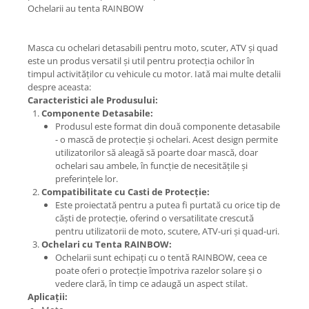
Ochelarii au tenta RAINBOW
Masca cu ochelari detasabili pentru moto, scuter, ATV și quad
este un produs versatil și util pentru protecția ochilor în
timpul activităților cu vehicule cu motor. Iată mai multe detalii
despre aceasta:
Caracteristici ale Produsului:
Componente Detasabile:
Produsul este format din două componente detasabile
- o mască de protecție și ochelari. Acest design permite
utilizatorilor să aleagă să poarte doar mască, doar
ochelari sau ambele, în funcție de necesitățile și
preferințele lor.
Compatibilitate cu Casti de Protecție:
Este proiectată pentru a putea fi purtată cu orice tip de
căști de protecție, oferind o versatilitate crescută
pentru utilizatorii de moto, scutere, ATV-uri și quad-uri.
Ochelari cu Tenta RAINBOW:
Ochelarii sunt echipați cu o tentă RAINBOW, ceea ce
poate oferi o protecție împotriva razelor solare și o
vedere clară, în timp ce adaugă un aspect stilat.
Aplicații: