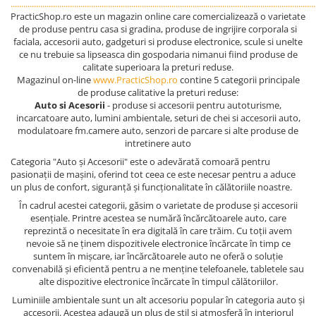
................................................................................................................................................
PracticShop.ro este un magazin online care comercializează o varietate
de produse pentru casa si gradina, produse de ingrijire corporala si
faciala, accesorii auto, gadgeturi si produse electronice, scule si unelte
ce nu trebuie sa lipseasca din gospodaria nimanui fiind produse de
calitate superioara la preturi reduse.
Magazinul on-line
www.PracticShop.ro
contine 5 categorii principale
de produse calitative la preturi reduse:
Auto si Acesorii
- produse si accesorii pentru autoturisme,
incarcatoare auto, lumini ambientale, seturi de chei si accesorii auto,
modulatoare fm.camere auto, senzori de parcare si alte produse de
intretinere auto
Categoria "Auto și Accesorii" este o adevărată comoară pentru
pasionații de mașini, oferind tot ceea ce este necesar pentru a aduce
un plus de confort, siguranță și funcționalitate în călătoriile noastre.
În cadrul acestei categorii, găsim o varietate de produse și accesorii
esențiale. Printre acestea se numără încărcătoarele auto, care
reprezintă o necesitate în era digitală în care trăim. Cu toții avem
nevoie să ne ținem dispozitivele electronice încărcate în timp ce
suntem în mișcare, iar încărcătoarele auto ne oferă o soluție
convenabilă și eficientă pentru a ne menține telefoanele, tabletele sau
alte dispozitive electronice încărcate în timpul călătoriilor.
Luminiile ambientale sunt un alt accesoriu popular în categoria auto și
accesorii. Acestea adaugă un plus de stil și atmosferă în interiorul