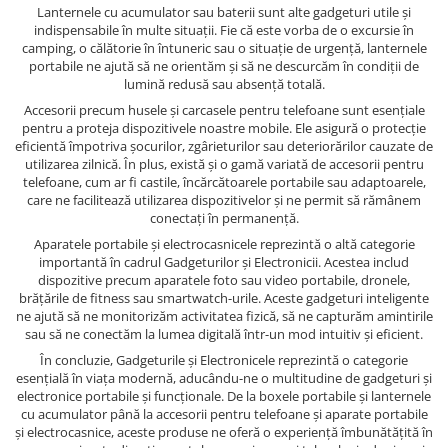
Lanternele cu acumulator sau baterii sunt alte gadgeturi utile și
indispensabile în multe situații. Fie că este vorba de o excursie în
camping, o călătorie în întuneric sau o situație de urgență, lanternele
portabile ne ajută să ne orientăm și să ne descurcăm în condiții de
lumină redusă sau absență totală.
Accesorii precum husele și carcasele pentru telefoane sunt esențiale
pentru a proteja dispozitivele noastre mobile. Ele asigură o protecție
eficientă împotriva șocurilor, zgârieturilor sau deteriorărilor cauzate de
utilizarea zilnică. În plus, există și o gamă variată de accesorii pentru
telefoane, cum ar fi castile, încărcătoarele portabile sau adaptoarele,
care ne facilitează utilizarea dispozitivelor și ne permit să rămânem
conectați în permanență.
Aparatele portabile și electrocasnicele reprezintă o altă categorie
importantă în cadrul Gadgeturilor și Electronicii. Acestea includ
dispozitive precum aparatele foto sau video portabile, dronele,
brățările de fitness sau smartwatch-urile. Aceste gadgeturi inteligente
ne ajută să ne monitorizăm activitatea fizică, să ne capturăm amintirile
sau să ne conectăm la lumea digitală într-un mod intuitiv și eficient.
În concluzie, Gadgeturile și Electronicele reprezintă o categorie
esențială în viața modernă, aducându-ne o multitudine de gadgeturi și
electronice portabile și funcționale. De la boxele portabile și lanternele
cu acumulator până la accesorii pentru telefoane și aparate portabile
și electrocasnice, aceste produse ne oferă o experiență îmbunătățită în