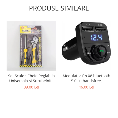
PRODUSE SIMILARE
Modulator fm X8 bluetooth
Set Scule : Cheie Reglabila
5.0 cu handsfree,
Universala si Surubelnita
modulator FM, MP3 player,
stea si dreapta
46,00 Lei
39,00 Lei
2x USB, fast charge 3.1A
interschimbabila