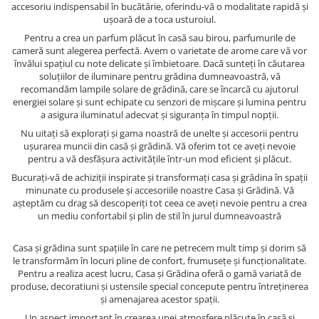
accesoriu indispensabil în bucătărie, oferindu-vă o modalitate rapidă și
ușoară de a toca usturoiul.
Pentru a crea un parfum plăcut în casă sau birou, parfumurile de
cameră sunt alegerea perfectă. Avem o varietate de arome care vă vor
învălui spațiul cu note delicate și îmbietoare. Dacă sunteți în căutarea
soluțiilor de iluminare pentru grădina dumneavoastră, vă
recomandăm lampile solare de grădină, care se încarcă cu ajutorul
energiei solare și sunt echipate cu senzori de mișcare și lumina pentru
a asigura iluminatul adecvat și siguranța în timpul nopții.
Nu uitați să explorați și gama noastră de unelte și accesorii pentru
ușurarea muncii din casă și grădină. Vă oferim tot ce aveți nevoie
pentru a vă desfășura activitățile într-un mod eficient și plăcut.
Bucurați-vă de achiziții inspirate și transformați casa și grădina în spații
minunate cu produsele și accesoriile noastre Casa și Grădină. Vă
așteptăm cu drag să descoperiți tot ceea ce aveți nevoie pentru a crea
un mediu confortabil și plin de stil în jurul dumneavoastră
Casa și grădina sunt spațiile în care ne petrecem mult timp și dorim să
le transformăm în locuri pline de confort, frumusețe și funcționalitate.
Pentru a realiza acest lucru, Casa și Grădina oferă o gamă variată de
produse, decoratiuni și ustensile special concepute pentru întreținerea
și amenajarea acestor spații.
Un aspect important în crearea unei atmosfere plăcute în casă și