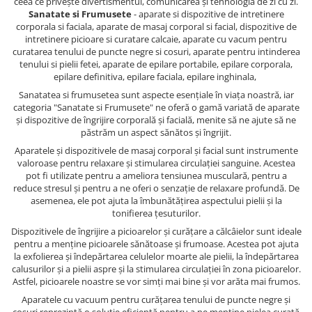
ceea ce privește divertismentul, comunicarea și tehnologia de zi cu zi.
Sanatate si Frumusete
- aparate si dispozitive de intretinere
corporala si faciala, aparate de masaj corporal si facial, dispozitive de
intretinere picioare si curatare calcaie, aparate cu vacum pentru
curatarea tenului de puncte negre si cosuri, aparate pentru intinderea
tenului si pielii fetei, aparate de epilare portabile, epilare corporala,
epilare definitiva, epilare faciala, epilare inghinala,
Sanatatea si frumusetea sunt aspecte esențiale în viața noastră, iar
categoria "Sanatate si Frumusete" ne oferă o gamă variată de aparate
și dispozitive de îngrijire corporală și facială, menite să ne ajute să ne
păstrăm un aspect sănătos și îngrijit.
Aparatele și dispozitivele de masaj corporal și facial sunt instrumente
valoroase pentru relaxare și stimularea circulației sanguine. Acestea
pot fi utilizate pentru a ameliora tensiunea musculară, pentru a
reduce stresul și pentru a ne oferi o senzație de relaxare profundă. De
asemenea, ele pot ajuta la îmbunătățirea aspectului pielii și la
tonifierea țesuturilor.
Dispozitivele de îngrijire a picioarelor și curățare a călcâielor sunt ideale
pentru a menține picioarele sănătoase și frumoase. Acestea pot ajuta
la exfolierea și îndepărtarea celulelor moarte ale pielii, la îndepărtarea
calusurilor și a pielii aspre și la stimularea circulației în zona picioarelor.
Astfel, picioarele noastre se vor simți mai bine și vor arăta mai frumos.
Aparatele cu vacuum pentru curățarea tenului de puncte negre și