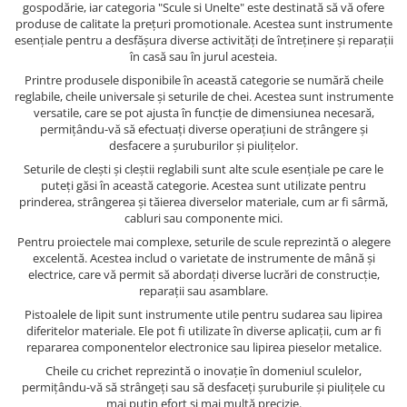
gospodărie, iar categoria "Scule si Unelte" este destinată să vă ofere
produse de calitate la prețuri promotionale. Acestea sunt instrumente
esențiale pentru a desfășura diverse activități de întreținere și reparații
în casă sau în jurul acesteia.
Printre produsele disponibile în această categorie se numără cheile
reglabile, cheile universale și seturile de chei. Acestea sunt instrumente
versatile, care se pot ajusta în funcție de dimensiunea necesară,
permițându-vă să efectuați diverse operațiuni de strângere și
desfacere a șuruburilor și piulițelor.
Seturile de clești și cleștii reglabili sunt alte scule esențiale pe care le
puteți găsi în această categorie. Acestea sunt utilizate pentru
prinderea, strângerea și tăierea diverselor materiale, cum ar fi sârmă,
cabluri sau componente mici.
Pentru proiectele mai complexe, seturile de scule reprezintă o alegere
excelentă. Acestea includ o varietate de instrumente de mână și
electrice, care vă permit să abordați diverse lucrări de construcție,
reparații sau asamblare.
Pistoalele de lipit sunt instrumente utile pentru sudarea sau lipirea
diferitelor materiale. Ele pot fi utilizate în diverse aplicații, cum ar fi
repararea componentelor electronice sau lipirea pieselor metalice.
Cheile cu crichet reprezintă o inovație în domeniul sculelor,
permițându-vă să strângeți sau să desfaceți șuruburile și piulițele cu
mai puțin efort și mai multă precizie.