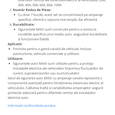
diferitelor cerințe ale sistemului electric al vehiculului: 20A,
30A, 40A, 50A, 60A, 80A, 100A.
Număr Redus de Piese:
Cu doar 7 bucăți, acest set se concentrează pe amperaje
specifice, oferind o opțiune mai simplă, dar eficientă.
Durabilitate:
Siguranțele MAXI sunt construite pentru a rezista la
condițiile specifice unui mediu auto, asigurând durabilitate
și funcționare fiabilă.
Aplicații:
Potrivite pentru o gamă variată de vehicule, inclusiv
autoturisme, vehicule comerciale și utilitare.
Utilizare:
Siguranțele auto MAXI sunt utilizate pentru a proteja
instalațiile electrice ale vehiculelor împotriva fluctuațiilor de
curent, supratensiunilor sau scurtcircuitelor.
Setul de siguranțe auto MAXI cu amperaje variate reprezintă o
componentă esențială pentru întreținerea sistemului electric al
vehiculului. Calitatea înaltă și variabilitatea amperajelor asigură
protecție adecvată pentru diferitele cerințe ale instalațiilor
electrice auto.
Informatii conformitate produs