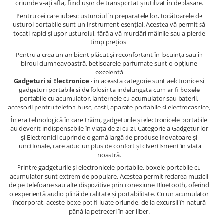
oriunde v-ați afla, fiind ușor de transportat și utilizat în deplasare.
Pentru cei care iubesc usturoiul în preparatele lor, tocătoarele de
usturoi portabile sunt un instrument esențial. Acestea vă permit să
tocați rapid și ușor usturoiul, fără a vă murdări mâinile sau a pierde
timp prețios.
Pentru a crea un ambient plăcut și reconfortant în locuința sau în
biroul dumneavoastră, betisoarele parfumate sunt o opțiune
excelentă
Gadgeturi si Electronice
- in aceasta categorie sunt aelctronice si
gadgeturi portabile si de folosinta indelungata cum ar fi boxele
portabile cu acumulator, lanternele cu acumulator sau baterii,
accesorii pentru telefon huse, casti, aparate portabile si electrocasnice,
În era tehnologică în care trăim, gadgeturile și electronicele portabile
au devenit indispensabile în viața de zi cu zi. Categorie a Gadgeturilor
și Electronicii cuprinde o gamă largă de produse inovatoare și
funcționale, care aduc un plus de confort și divertisment în viața
noastră.
Printre gadgeturile și electronicele portabile, boxele portabile cu
acumulator sunt extrem de populare. Acestea permit redarea muzicii
de pe telefoane sau alte dispozitive prin conexiune Bluetooth, oferind
o experiență audio plină de calitate și portabilitate. Cu un acumulator
încorporat, aceste boxe pot fi luate oriunde, de la excursii în natură
până la petreceri în aer liber.