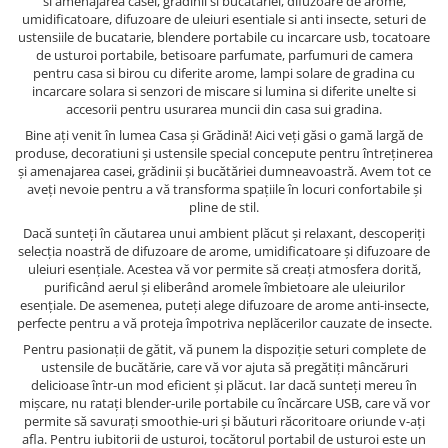
si amenajarea casei, gradinii si bucatariei, difuzoare de arome,
umidificatoare, difuzoare de uleiuri esentiale si anti insecte, seturi de
ustensiile de bucatarie, blendere portabile cu incarcare usb, tocatoare
de usturoi portabile, betisoare parfumate, parfumuri de camera
pentru casa si birou cu diferite arome, lampi solare de gradina cu
incarcare solara si senzori de miscare si lumina si diferite unelte si
accesorii pentru usurarea muncii din casa sui gradina.
Bine ați venit în lumea Casa și Grădină! Aici veți găsi o gamă largă de
produse, decoratiuni și ustensile special concepute pentru întreținerea
și amenajarea casei, grădinii și bucătăriei dumneavoastră. Avem tot ce
aveți nevoie pentru a vă transforma spațiile în locuri confortabile și
pline de stil.
Dacă sunteți în căutarea unui ambient plăcut și relaxant, descoperiți
selecția noastră de difuzoare de arome, umidificatoare și difuzoare de
uleiuri esențiale. Acestea vă vor permite să creați atmosfera dorită,
purificând aerul și eliberând aromele îmbietoare ale uleiurilor
esențiale. De asemenea, puteți alege difuzoare de arome anti-insecte,
perfecte pentru a vă proteja împotriva neplăcerilor cauzate de insecte.
Pentru pasionații de gătit, vă punem la dispoziție seturi complete de
ustensile de bucătărie, care vă vor ajuta să pregătiți mâncăruri
delicioase într-un mod eficient și plăcut. Iar dacă sunteți mereu în
mișcare, nu ratați blender-urile portabile cu încărcare USB, care vă vor
permite să savurați smoothie-uri și băuturi răcoritoare oriunde v-ați
afla. Pentru iubitorii de usturoi, tocătorul portabil de usturoi este un