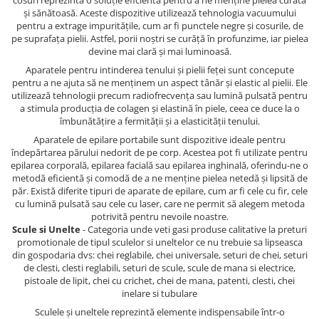
cosuri reprezintă o soluție eficientă pentru a ne menține pielea curată
și sănătoasă. Aceste dispozitive utilizează tehnologia vacuumului
pentru a extrage impuritățile, cum ar fi punctele negre și cosurile, de
pe suprafața pielii. Astfel, porii noștri se curăță în profunzime, iar pielea
devine mai clară și mai luminoasă.
Aparatele pentru intinderea tenului și pielii feței sunt concepute
pentru a ne ajuta să ne menținem un aspect tânăr și elastic al pielii. Ele
utilizează tehnologii precum radiofrecvența sau lumină pulsată pentru
a stimula producția de colagen și elastină în piele, ceea ce duce la o
îmbunătățire a fermității și a elasticității tenului.
Aparatele de epilare portabile sunt dispozitive ideale pentru
îndepărtarea părului nedorit de pe corp. Acestea pot fi utilizate pentru
epilarea corporală, epilarea facială sau epilarea inghinală, oferindu-ne o
metodă eficientă și comodă de a ne menține pielea netedă și lipsită de
păr. Există diferite tipuri de aparate de epilare, cum ar fi cele cu fir, cele
cu lumină pulsată sau cele cu laser, care ne permit să alegem metoda
potrivită pentru nevoile noastre.
Scule si Unelte
- Categoria unde veti gasi produse calitative la preturi
promotionale de tipul sculelor si uneltelor ce nu trebuie sa lipseasca
din gospodaria dvs: chei reglabile, chei universale, seturi de chei, seturi
de clesti, clesti reglabili, seturi de scule, scule de mana si electrice,
pistoale de lipit, chei cu crichet, chei de mana, patenti, clesti, chei
inelare si tubulare
Sculele și uneltele reprezintă elemente indispensabile într-o