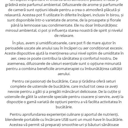
grădină este parfumul ambiental. Difuzoarele de arome și parfumurile
de cameră sunt opțiuni ideale pentru a crea o atmosferă plăcută și
relaxantă. Acestea pot fi utilizate în diferite încăperi, inclusiv în birou, și
sunt disponibile într-o varietate de arome, de la proaspete și florale
până la lemnoase sau condimentate. Ele nu doar îmbunătățesc
mirosul ambiental, ci pot și influența starea noastră de spirit și nivelul
de relaxare.
În plus, avem și umidificatoarele, care pot fi de mare ajutor în
perioadele uscate ale anului sau în încăperi cu aer condiționat excesiv.
Aceste dispozitive ajută la menținerea unui nivel optim de umiditate în
aer, ceea ce poate contribui la sănătatea și confortul nostru. De
asemenea, difuzoarele de uleiuri esențiale sunt o opțiune minunată
pentru a combina beneficiile aromaterapiei cu îmbunătățirea calității
aerului.
Pentru cei pasionați de bucătărie, Casa și Grădina oferă seturi
complete de ustensile de bucătărie, care includ tot ceea ce aveți
nevoie pentru a găti și a pregăti mâncăruri delicioase. De la cuțite și
ustensile de gătit la ustensile speciale pentru coacere și servire, aveți la
dispoziție o gamă variată de opțiuni pentru a vă facilita activitatea în
bucătărie.
Pentru aprofundarea experienței culinare și aportul de nutrienți,
blenderele portabile cu încărcare USB sunt un must-have în bucătărie.
Acestea vă permit să preparați smoothie-uri și băuturi sănătoase