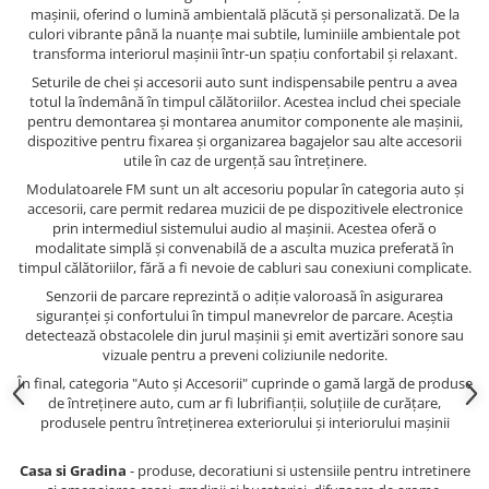
mașinii, oferind o lumină ambientală plăcută și personalizată. De la
culori vibrante până la nuanțe mai subtile, luminiile ambientale pot
transforma interiorul mașinii într-un spațiu confortabil și relaxant.
Seturile de chei și accesorii auto sunt indispensabile pentru a avea
totul la îndemână în timpul călătoriilor. Acestea includ chei speciale
pentru demontarea și montarea anumitor componente ale mașinii,
dispozitive pentru fixarea și organizarea bagajelor sau alte accesorii
utile în caz de urgență sau întreținere.
Modulatoarele FM sunt un alt accesoriu popular în categoria auto și
accesorii, care permit redarea muzicii de pe dispozitivele electronice
prin intermediul sistemului audio al mașinii. Acestea oferă o
modalitate simplă și convenabilă de a asculta muzica preferată în
timpul călătoriilor, fără a fi nevoie de cabluri sau conexiuni complicate.
Senzorii de parcare reprezintă o adiție valoroasă în asigurarea
siguranței și confortului în timpul manevrelor de parcare. Aceștia
detectează obstacolele din jurul mașinii și emit avertizări sonore sau
vizuale pentru a preveni coliziunile nedorite.
În final, categoria "Auto și Accesorii" cuprinde o gamă largă de produse
de întreținere auto, cum ar fi lubrifianții, soluțiile de curățare,
produsele pentru întreținerea exteriorului și interiorului mașinii
Casa si Gradina
- produse, decoratiuni si ustensiile pentru intretinere