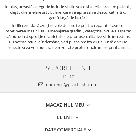
În plus, această categorie include și alte scule și unelte precum patenti,
clești, chei inelare și tubulare, care vă ajută să vă descurcați într-o
gamă largă de lucrări.
Indiferent dacă aveți nevoie de unelte pentru reparații casnice,
întreținerea mașinii sau amenajarea grădinii, categoria "Scule si Unelte"
vă pune la dispoziție o varietate de produse calitative și de încredere.
Cu aceste scule la îndemână, veți putea realiza cu ușurință diverse
proiecte și vă veți bucura de rezultate profesionale în propriul cămin.
SUPORT CLIENTI
13 - 17
comenzi@practicshop.ro
MAGAZINUL MEU
CLIENTI
DATE COMERCIALE