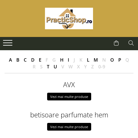
Auto & Accesorii
Casa si Gradina
Gadgeturi & Electronice
Sanatate & Frumusete
Scule & Unelte
Accesorii Auto-Moto
Accesorii Casa si Gradina
Boxe Portabile
Aparate de Masaj
Chei Reglabile
Accesorii Iarna
Betisoare Parfumate
Camere IP Home
Aparate Epilatoare
Pistoale de Lipit
Compresoare si Pompe
Blender & Tocatoare
Iluminare Ambientala Home
Ingrijire Calcaie
Scule Electrice
A
B
C
D
E
F
G
H
I
J
K
L
M
N
O
P
Q
Iluminare Ambientala
Cadouri
Lanterne
Ingrijire Ten
Scule cu Acumulator
R
S
T
U
V
W
X
Y
Z
0-9
Scule la Priza 220V
Incarcator Auto
Decoratiuni
Pistol Masaj
Masini de Tuns
Truse de Scule
Modulator FM
Decoratiuni de Craciun
SmartHome
AVX
Unelte Multifunctionale
Tablou Canvas
Pompe Combustibil
Difuzor Arome & Umidificator
Instrumente de Supravietuire
Vezi mai multe produse
Scule Auto-Moto
Scule Multifunctionale
Lampi Solare
betisoare parfumate hem
Parfum de Camera
Parfumuri & Aromaterapie
Vezi mai multe produse
Pompe si Filtre Apa